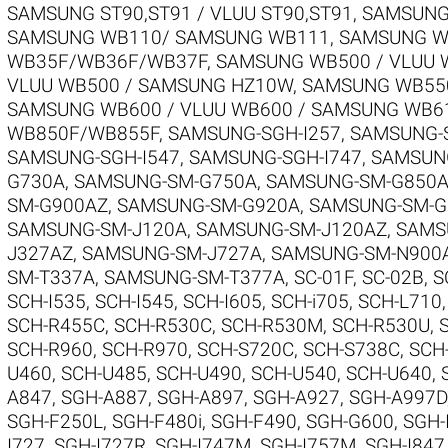
SAMSUNG ST90,ST91 / VLUU ST90,ST91
,
SAMSUNG
SAMSUNG WB110/ SAMSUNG WB111
,
SAMSUNG W
WB35F/WB36F/WB37F
,
SAMSUNG WB500 / VLUU 
VLUU WB500 / SAMSUNG HZ10W
,
SAMSUNG WB550
SAMSUNG WB600 / VLUU WB600 / SAMSUNG WB6
WB850F/WB855F
,
SAMSUNG-SGH-I257
,
SAMSUNG-S
SAMSUNG-SGH-I547
,
SAMSUNG-SGH-I747
,
SAMSUNG
G730A
,
SAMSUNG-SM-G750A
,
SAMSUNG-SM-G850
SM-G900AZ
,
SAMSUNG-SM-G920A
,
SAMSUNG-SM-G
SAMSUNG-SM-J120A
,
SAMSUNG-SM-J120AZ
,
SAMS
J327AZ
,
SAMSUNG-SM-J727A
,
SAMSUNG-SM-N900
SM-T337A
,
SAMSUNG-SM-T377A
,
SC-01F
,
SC-02B
,
S
SCH-I535
,
SCH-I545
,
SCH-I605
,
SCH-i705
,
SCH-L710
SCH-R455C
,
SCH-R530C
,
SCH-R530M
,
SCH-R530U
,
SCH-R960
,
SCH-R970
,
SCH-S720C
,
SCH-S738C
,
SCH
U460
,
SCH-U485
,
SCH-U490
,
SCH-U540
,
SCH-U640
,
A847
,
SGH-A887
,
SGH-A897
,
SGH-A927
,
SGH-A997D
SGH-F250L
,
SGH-F480i
,
SGH-F490
,
SGH-G600
,
SGH-
I727
,
SGH-I727R
,
SGH-I747M
,
SGH-I757M
,
SGH-I847