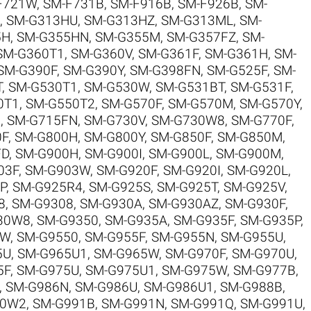
F721W
,
SM-F731B
,
SM-F916B
,
SM-F926B
,
SM-
,
SM-G313HU
,
SM-G313HZ
,
SM-G313ML
,
SM-
5H
,
SM-G355HN
,
SM-G355M
,
SM-G357FZ
,
SM-
SM-G360T1
,
SM-G360V
,
SM-G361F
,
SM-G361H
,
SM-
SM-G390F
,
SM-G390Y
,
SM-G398FN
,
SM-G525F
,
SM-
T
,
SM-G530T1
,
SM-G530W
,
SM-G531BT
,
SM-G531F
,
0T1
,
SM-G550T2
,
SM-G570F
,
SM-G570M
,
SM-G570Y
,
5
,
SM-G715FN
,
SM-G730V
,
SM-G730W8
,
SM-G770F
,
0F
,
SM-G800H
,
SM-G800Y
,
SM-G850F
,
SM-G850M
,
FD
,
SM-G900H
,
SM-G900I
,
SM-G900L
,
SM-G900M
,
03F
,
SM-G903W
,
SM-G920F
,
SM-G920I
,
SM-G920L
,
P
,
SM-G925R4
,
SM-G925S
,
SM-G925T
,
SM-G925V
,
8
,
SM-G9308
,
SM-G930A
,
SM-G930AZ
,
SM-G930F
,
30W8
,
SM-G9350
,
SM-G935A
,
SM-G935F
,
SM-G935P
,
0W
,
SM-G9550
,
SM-G955F
,
SM-G955N
,
SM-G955U
,
5U
,
SM-G965U1
,
SM-G965W
,
SM-G970F
,
SM-G970U
,
5F
,
SM-G975U
,
SM-G975U1
,
SM-G975W
,
SM-G977B
,
,
SM-G986N
,
SM-G986U
,
SM-G986U1
,
SM-G988B
,
90W2
,
SM-G991B
,
SM-G991N
,
SM-G991Q
,
SM-G991U
,