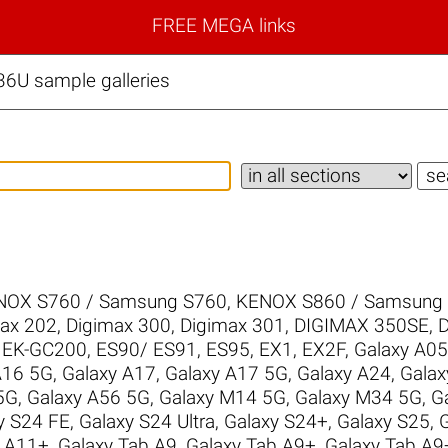
FREE MEGA links
6U sample galleries
NOX S760 / Samsung S760
,
KENOX S860 / Samsung
ax 202
,
Digimax 300
,
Digimax 301
,
DIGIMAX 350SE
,
D
,
EK-GC200
,
ES90/ ES91
,
ES95
,
EX1
,
EX2F
,
Galaxy A05
A16 5G
,
Galaxy A17
,
Galaxy A17 5G
,
Galaxy A24
,
Galax
5G
,
Galaxy A56 5G
,
Galaxy M14 5G
,
Galaxy M34 5G
,
G
y S24 FE
,
Galaxy S24 Ultra
,
Galaxy S24+
,
Galaxy S25
,
b A11+
,
Galaxy Tab A9
,
Galaxy Tab A9+
,
Galaxy Tab A9