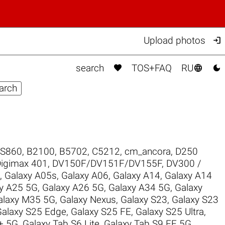

Upload photos



search
TOS+FAQ
RU
 S860
,
B2100
,
B5702
,
C5212
,
cm_ancora
,
D250
igimax 401
,
DV150F/DV151F/DV155F
,
DV300 /
,
Galaxy A05s
,
Galaxy A06
,
Galaxy A14
,
Galaxy A14
y A25 5G
,
Galaxy A26 5G
,
Galaxy A34 5G
,
Galaxy
alaxy M35 5G
,
Galaxy Nexus
,
Galaxy S23
,
Galaxy S23
Galaxy S25 Edge
,
Galaxy S25 FE
,
Galaxy S25 Ultra
,
+ 5G
,
Galaxy Tab S6 Lite
,
Galaxy Tab S9 FE 5G
,