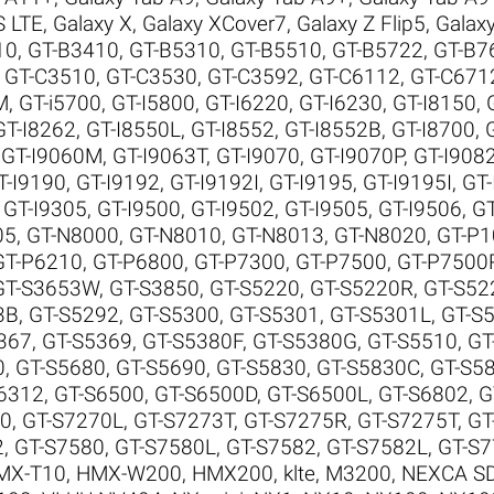
S LTE
,
Galaxy X
,
Galaxy XCover7
,
Galaxy Z Flip5
,
Galaxy
10
,
GT-B3410
,
GT-B5310
,
GT-B5510
,
GT-B5722
,
GT-B7
,
GT-C3510
,
GT-C3530
,
GT-C3592
,
GT-C6112
,
GT-C671
M
,
GT-i5700
,
GT-I5800
,
GT-I6220
,
GT-I6230
,
GT-I8150
,
GT-I8262
,
GT-I8550L
,
GT-I8552
,
GT-I8552B
,
GT-I8700
,
,
GT-I9060M
,
GT-I9063T
,
GT-I9070
,
GT-I9070P
,
GT-I908
T-I9190
,
GT-I9192
,
GT-I9192I
,
GT-I9195
,
GT-I9195I
,
GT-
,
GT-I9305
,
GT-I9500
,
GT-I9502
,
GT-I9505
,
GT-I9506
,
GT
05
,
GT-N8000
,
GT-N8010
,
GT-N8013
,
GT-N8020
,
GT-P1
GT-P6210
,
GT-P6800
,
GT-P7300
,
GT-P7500
,
GT-P7500
GT-S3653W
,
GT-S3850
,
GT-S5220
,
GT-S5220R
,
GT-S52
3B
,
GT-S5292
,
GT-S5300
,
GT-S5301
,
GT-S5301L
,
GT-S
367
,
GT-S5369
,
GT-S5380F
,
GT-S5380G
,
GT-S5510
,
GT
0
,
GT-S5680
,
GT-S5690
,
GT-S5830
,
GT-S5830C
,
GT-S58
6312
,
GT-S6500
,
GT-S6500D
,
GT-S6500L
,
GT-S6802
,
G
70
,
GT-S7270L
,
GT-S7273T
,
GT-S7275R
,
GT-S7275T
,
GT
2
,
GT-S7580
,
GT-S7580L
,
GT-S7582
,
GT-S7582L
,
GT-S7
MX-T10
,
HMX-W200
,
HMX200
,
klte
,
M3200
,
NEXCA S