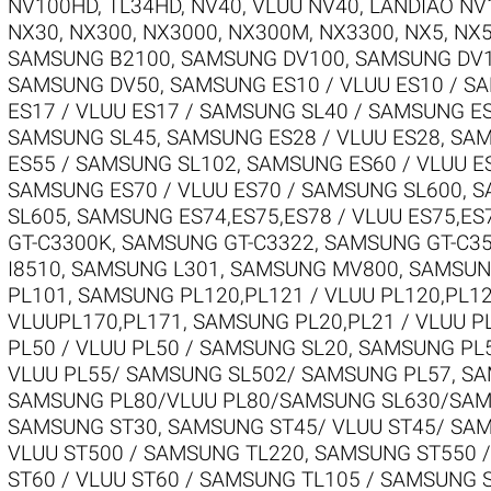
NV100HD, TL34HD
,
NV40, VLUU NV40, LANDIAO NV
NX30
,
NX300
,
NX3000
,
NX300M
,
NX3300
,
NX5
,
NX
SAMSUNG B2100
,
SAMSUNG DV100
,
SAMSUNG DV1
SAMSUNG DV50
,
SAMSUNG ES10 / VLUU ES10 / S
ES17 / VLUU ES17 / SAMSUNG SL40 / SAMSUNG E
SAMSUNG SL45
,
SAMSUNG ES28 / VLUU ES28
,
SAM
ES55 / SAMSUNG SL102
,
SAMSUNG ES60 / VLUU E
SAMSUNG ES70 / VLUU ES70 / SAMSUNG SL600
,
S
SL605
,
SAMSUNG ES74,ES75,ES78 / VLUU ES75,ES
GT-C3300K
,
SAMSUNG GT-C3322
,
SAMSUNG GT-C3
I8510
,
SAMSUNG L301
,
SAMSUNG MV800
,
SAMSUNG
PL101
,
SAMSUNG PL120,PL121 / VLUU PL120,PL1
VLUUPL170,PL171
,
SAMSUNG PL20,PL21 / VLUU P
PL50 / VLUU PL50 / SAMSUNG SL20
,
SAMSUNG PL5
VLUU PL55/ SAMSUNG SL502/ SAMSUNG PL57
,
SA
SAMSUNG PL80/VLUU PL80/SAMSUNG SL630/SAM
SAMSUNG ST30
,
SAMSUNG ST45/ VLUU ST45/ SA
VLUU ST500 / SAMSUNG TL220
,
SAMSUNG ST550 /
ST60 / VLUU ST60 / SAMSUNG TL105 / SAMSUNG 