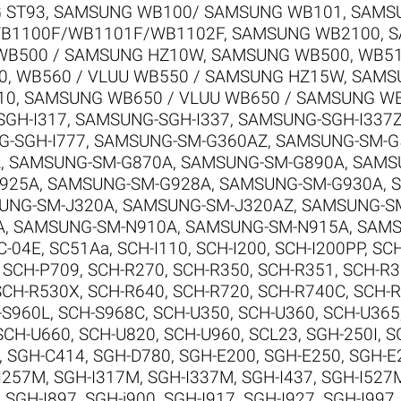
 ST93
,
SAMSUNG WB100/ SAMSUNG WB101
,
SAMSU
B1100F/WB1101F/WB1102F
,
SAMSUNG WB2100
,
S
WB500 / SAMSUNG HZ10W
,
SAMSUNG WB500, WB510
, WB560 / VLUU WB550 / SAMSUNG HZ15W
,
SAMSU
10
,
SAMSUNG WB650 / VLUU WB650 / SAMSUNG W
GH-I317
,
SAMSUNG-SGH-I337
,
SAMSUNG-SGH-I337
-SGH-I777
,
SAMSUNG-SM-G360AZ
,
SAMSUNG-SM-G
A
,
SAMSUNG-SM-G870A
,
SAMSUNG-SM-G890A
,
SAMS
925A
,
SAMSUNG-SM-G928A
,
SAMSUNG-SM-G930A
,
UNG-SM-J320A
,
SAMSUNG-SM-J320AZ
,
SAMSUNG-S
A
,
SAMSUNG-SM-N910A
,
SAMSUNG-SM-N915A
,
SAMS
C-04E
,
SC51Aa
,
SCH-I110
,
SCH-I200
,
SCH-I200PP
,
SCH
,
SCH-P709
,
SCH-R270
,
SCH-R350
,
SCH-R351
,
SCH-R3
SCH-R530X
,
SCH-R640
,
SCH-R720
,
SCH-R740C
,
SCH-
-S960L
,
SCH-S968C
,
SCH-U350
,
SCH-U360
,
SCH-U365
SCH-U660
,
SCH-U820
,
SCH-U960
,
SCL23
,
SGH-250I
,
S
,
SGH-C414
,
SGH-D780
,
SGH-E200
,
SGH-E250
,
SGH-E
I257M
,
SGH-I317M
,
SGH-I337M
,
SGH-I437
,
SGH-I527
,
SGH-I897
,
SGH-i900
,
SGH-I917
,
SGH-I927
,
SGH-I997