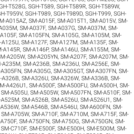
GH-T528G
,
SGH-T589
,
SGH-T589R
,
SGH-T589W
,
GH-T959V
,
SGH-T989
,
SGH-T989D
,
SGH-T999
,
SGH-
M-A015AZ
,
SM-A015F
,
SM-A015T1
,
SM-A015V
,
SM-
A035M
,
SM-A037F
,
SM-A037G
,
SM-A037M
,
SM-
A105F
,
SM-A105FN
,
SM-A105G
,
SM-A105M
,
SM-
-A125U
,
SM-A127F
,
SM-A127M
,
SM-A135F
,
SM-
-A145R
,
SM-A146P
,
SM-A146U
,
SM-A155M
,
SM-
SM-A205W
,
SM-A205YN
,
SM-A207F
,
SM-A207M
,
SM-
-A235M
,
SM-A236B
,
SM-A236U
,
SM-A256E
,
SM-
-A305FN
,
SM-A305G
,
SM-A305GT
,
SM-A307FN
,
SM-
-A326B
,
SM-A326U
,
SM-A326W
,
SM-A336B
,
SM-
M-A426U1
,
SM-A500F
,
SM-A500FU
,
SM-A500H
,
SM-
,
SM-A505U
,
SM-A505W
,
SM-A507FN
,
SM-A510F
,
SM-
-A525M
,
SM-A526B
,
SM-A526U
,
SM-A526U1
,
SM-
-A536W
,
SM-A546B
,
SM-A546U
,
SM-A600FN
,
SM-
,
SM-A705W
,
SM-A710F
,
SM-A710M
,
SM-A715F
,
SM-
-A750F
,
SM-A750FN
,
SM-A750G
,
SM-A750GN
,
SM-
,
SM-C710F
,
SM-E500F
,
SM-E500H
,
SM-E500M
,
SM-