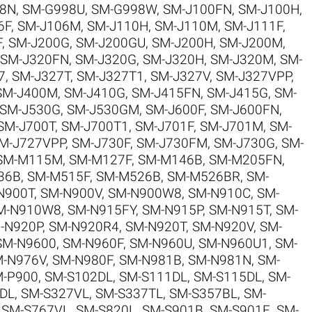
8N
,
SM-G998U
,
SM-G998W
,
SM-J100FN
,
SM-J100H
,
6F
,
SM-J106M
,
SM-J110H
,
SM-J110M
,
SM-J111F
,
F
,
SM-J200G
,
SM-J200GU
,
SM-J200H
,
SM-J200M
,
SM-J320FN
,
SM-J320G
,
SM-J320H
,
SM-J320M
,
SM-
7
,
SM-J327T
,
SM-J327T1
,
SM-J327V
,
SM-J327VPP
,
SM-J400M
,
SM-J410G
,
SM-J415FN
,
SM-J415G
,
SM-
SM-J530G
,
SM-J530GM
,
SM-J600F
,
SM-J600FN
,
SM-J700T
,
SM-J700T1
,
SM-J701F
,
SM-J701M
,
SM-
M-J727VPP
,
SM-J730F
,
SM-J730FM
,
SM-J730G
,
SM-
SM-M115M
,
SM-M127F
,
SM-M146B
,
SM-M205FN
,
36B
,
SM-M515F
,
SM-M526B
,
SM-M526BR
,
SM-
N900T
,
SM-N900V
,
SM-N900W8
,
SM-N910C
,
SM-
M-N910W8
,
SM-N915FY
,
SM-N915P
,
SM-N915T
,
SM-
-N920P
,
SM-N920R4
,
SM-N920T
,
SM-N920V
,
SM-
SM-N9600
,
SM-N960F
,
SM-N960U
,
SM-N960U1
,
SM-
-N976V
,
SM-N980F
,
SM-N981B
,
SM-N981N
,
SM-
-P900
,
SM-S102DL
,
SM-S111DL
,
SM-S115DL
,
SM-
DL
,
SM-S327VL
,
SM-S337TL
,
SM-S357BL
,
SM-
,
SM-S767VL
,
SM-S820L
,
SM-S901B
,
SM-S901E
,
SM-