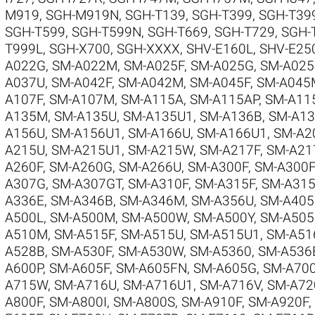
M919
,
SGH-M919N
,
SGH-T139
,
SGH-T399
,
SGH-T39
SGH-T599
,
SGH-T599N
,
SGH-T669
,
SGH-T729
,
SGH-
T999L
,
SGH-X700
,
SGH-XXXX
,
SHV-E160L
,
SHV-E25
A022G
,
SM-A022M
,
SM-A025F
,
SM-A025G
,
SM-A02
A037U
,
SM-A042F
,
SM-A042M
,
SM-A045F
,
SM-A045
A107F
,
SM-A107M
,
SM-A115A
,
SM-A115AP
,
SM-A11
A135M
,
SM-A135U
,
SM-A135U1
,
SM-A136B
,
SM-A1
A156U
,
SM-A156U1
,
SM-A166U
,
SM-A166U1
,
SM-A2
A215U
,
SM-A215U1
,
SM-A215W
,
SM-A217F
,
SM-A2
A260F
,
SM-A260G
,
SM-A266U
,
SM-A300F
,
SM-A300
A307G
,
SM-A307GT
,
SM-A310F
,
SM-A315F
,
SM-A31
A336E
,
SM-A346B
,
SM-A346M
,
SM-A356U
,
SM-A40
A500L
,
SM-A500M
,
SM-A500W
,
SM-A500Y
,
SM-A505
A510M
,
SM-A515F
,
SM-A515U
,
SM-A515U1
,
SM-A51
A528B
,
SM-A530F
,
SM-A530W
,
SM-A5360
,
SM-A536
A600P
,
SM-A605F
,
SM-A605FN
,
SM-A605G
,
SM-A70
A715W
,
SM-A716U
,
SM-A716U1
,
SM-A716V
,
SM-A72
A800F
,
SM-A800I
,
SM-A800S
,
SM-A910F
,
SM-A920F
,