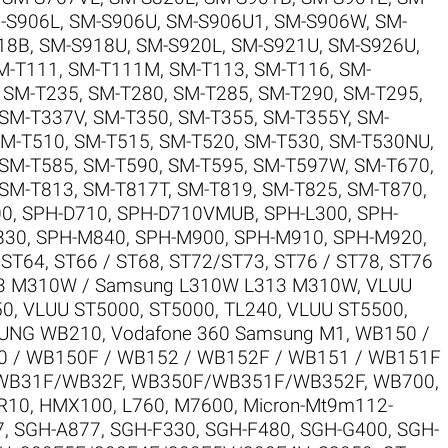
-S906L
,
SM-S906U
,
SM-S906U1
,
SM-S906W
,
SM-
18B
,
SM-S918U
,
SM-S920L
,
SM-S921U
,
SM-S926U
,
M-T111
,
SM-T111M
,
SM-T113
,
SM-T116
,
SM-
,
SM-T235
,
SM-T280
,
SM-T285
,
SM-T290
,
SM-T295
,
SM-T337V
,
SM-T350
,
SM-T355
,
SM-T355Y
,
SM-
M-T510
,
SM-T515
,
SM-T520
,
SM-T530
,
SM-T530NU
,
SM-T585
,
SM-T590
,
SM-T595
,
SM-T597W
,
SM-T670
,
SM-T813
,
SM-T817T
,
SM-T819
,
SM-T825
,
SM-T870
,
00
,
SPH-D710
,
SPH-D710VMUB
,
SPH-L300
,
SPH-
830
,
SPH-M840
,
SPH-M900
,
SPH-M910
,
SPH-M920
,
,
ST64
,
ST66 / ST68
,
ST72/ST73
,
ST76 / ST78
,
ST76
3 M310W / Samsung L310W L313 M310W
,
VLUU
50
,
VLUU ST5000, ST5000, TL240
,
VLUU ST5500,
SUNG WB210
,
Vodafone 360 Samsung M1
,
WB150 /
 / WB150F / WB152 / WB152F / WB151 / WB151F
WB31F/WB32F
,
WB350F/WB351F/WB352F
,
WB700
,
R10
,
HMX100
,
L760
,
M7600
,
Micron-Mt9m112-
7
,
SGH-A877
,
SGH-F330
,
SGH-F480
,
SGH-G400
,
SGH-