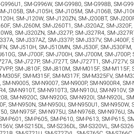
-G996U1
,
SM-G996W
,
SM-G9980
,
SM-G998B
,
SM-G99
SM-J105B
,
SM-J105H
,
SM-J105M
,
SM-J106B
,
SM-J10
J120H
,
SM-J120W
,
SM-J120ZN
,
SM-J200BT
,
SM-J200
260F
,
SM-J260M
,
SM-J260T1
,
SM-J320AZ
,
SM-J320F
,
20W8
,
SM-J320ZN
,
SM-J327P
,
SM-J327R4
,
SM-J327R
J337A
,
SM-J337AZ
,
SM-J337P
,
SM-J337V
,
SM-J400F
,
0FN
,
SM-J510H
,
SM-J510MN
,
SM-J530F
,
SM-J530FM
,
J610G
,
SM-J700F
,
SM-J700H
,
SM-J700M
,
SM-J700P
,
727A
,
SM-J727P
,
SM-J727T
,
SM-J727T1
,
SM-J727V
,
S
7VPP
,
SM-J810F
,
SM-J810M
,
SM-M015F
,
SM-M115F
,
-M305F
,
SM-M315F
,
SM-M317F
,
SM-M325FV
,
SM-M3
,
SM-N9005
,
SM-N9007
,
SM-N900P
,
SM-N900R4
,
SM-
R4
,
SM-N910T
,
SM-N910T3
,
SM-N910U
,
SM-N910V
,
S
208
,
SM-N920C
,
SM-N920G
,
SM-N920I
,
SM-N920L
,
SM
0F
,
SM-N950N
,
SM-N950U
,
SM-N950U1
,
SM-N950W
,
750
,
SM-N975F
,
SM-N975U
,
SM-N976B
,
SM-N976U
,
SM
SM-P601
,
SM-P605
,
SM-P610
,
SM-P613
,
SM-P615
,
SM
156V
,
SM-S215DL
,
SM-S236DL
,
SM-S320VL
,
SM-S326
721B
,
SM-S721U
,
SM-S727VL
,
SM-S765C
,
SM-S766C