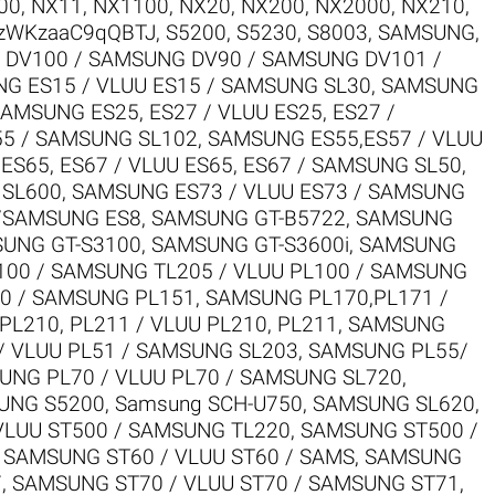
00
,
NX11
,
NX1100
,
NX20
,
NX200
,
NX2000
,
NX210
,
zWKzaaC9qQBTJ
,
S5200
,
S5230
,
S8003
,
SAMSUNG
,
DV100 / SAMSUNG DV90 / SAMSUNG DV101 /
G ES15 / VLUU ES15 / SAMSUNG SL30
,
SAMSUNG
AMSUNG ES25, ES27 / VLUU ES25, ES27 /
55 / SAMSUNG SL102
,
SAMSUNG ES55,ES57 / VLUU
S65, ES67 / VLUU ES65, ES67 / SAMSUNG SL50
,
 SL600
,
SAMSUNG ES73 / VLUU ES73 / SAMSUNG
/SAMSUNG ES8
,
SAMSUNG GT-B5722
,
SAMSUNG
UNG GT-S3100
,
SAMSUNG GT-S3600i
,
SAMSUNG
00 / SAMSUNG TL205 / VLUU PL100 / SAMSUNG
0 / SAMSUNG PL151
,
SAMSUNG PL170,PL171 /
L210, PL211 / VLUU PL210, PL211
,
SAMSUNG
 VLUU PL51 / SAMSUNG SL203
,
SAMSUNG PL55/
UNG PL70 / VLUU PL70 / SAMSUNG SL720
,
UNG S5200
,
Samsung SCH-U750
,
SAMSUNG SL620
,
VLUU ST500 / SAMSUNG TL220
,
SAMSUNG ST500 /
,
SAMSUNG ST60 / VLUU ST60 / SAMS
,
SAMSUNG
7
,
SAMSUNG ST70 / VLUU ST70 / SAMSUNG ST71
,