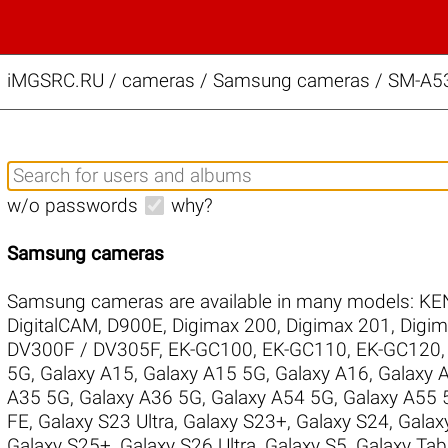
iMGSRC.RU
/
cameras / Samsung cameras / SM-A53
w/o passwords
why?
Samsung cameras
Samsung cameras are available in many models:
KE
DigitalCAM
,
D900E
,
Digimax 200
,
Digimax 201
,
Digim
DV300F / DV305F
,
EK-GC100
,
EK-GC110
,
EK-GC120
5G
,
Galaxy A15
,
Galaxy A15 5G
,
Galaxy A16
,
Galaxy 
A35 5G
,
Galaxy A36 5G
,
Galaxy A54 5G
,
Galaxy A55 
FE
,
Galaxy S23 Ultra
,
Galaxy S23+
,
Galaxy S24
,
Galax
Galaxy S25+
,
Galaxy S26 Ultra
,
Galaxy S5
,
Galaxy Ta