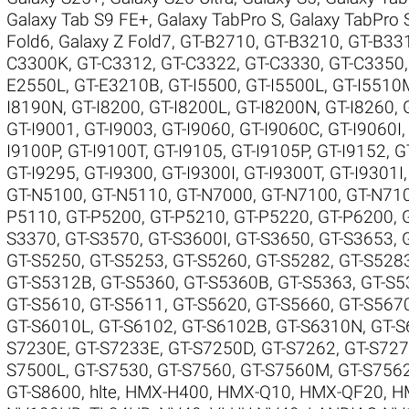
Galaxy Tab S9 FE+
,
Galaxy TabPro S
,
Galaxy TabPro 
Fold6
,
Galaxy Z Fold7
,
GT-B2710
,
GT-B3210
,
GT-B33
C3300K
,
GT-C3312
,
GT-C3322
,
GT-C3330
,
GT-C3350
E2550L
,
GT-E3210B
,
GT-I5500
,
GT-I5500L
,
GT-I5510
I8190N
,
GT-I8200
,
GT-I8200L
,
GT-I8200N
,
GT-I8260
,
GT-I9001
,
GT-I9003
,
GT-I9060
,
GT-I9060C
,
GT-I9060I
I9100P
,
GT-I9100T
,
GT-I9105
,
GT-I9105P
,
GT-I9152
,
G
GT-I9295
,
GT-I9300
,
GT-I9300I
,
GT-I9300T
,
GT-I9301I
GT-N5100
,
GT-N5110
,
GT-N7000
,
GT-N7100
,
GT-N71
P5110
,
GT-P5200
,
GT-P5210
,
GT-P5220
,
GT-P6200
,
S3370
,
GT-S3570
,
GT-S3600I
,
GT-S3650
,
GT-S3653
,
GT-S5250
,
GT-S5253
,
GT-S5260
,
GT-S5282
,
GT-S528
GT-S5312B
,
GT-S5360
,
GT-S5360B
,
GT-S5363
,
GT-S5
GT-S5610
,
GT-S5611
,
GT-S5620
,
GT-S5660
,
GT-S567
GT-S6010L
,
GT-S6102
,
GT-S6102B
,
GT-S6310N
,
GT-S
S7230E
,
GT-S7233E
,
GT-S7250D
,
GT-S7262
,
GT-S72
S7500L
,
GT-S7530
,
GT-S7560
,
GT-S7560M
,
GT-S756
GT-S8600
,
hlte
,
HMX-H400
,
HMX-Q10
,
HMX-QF20
,
H