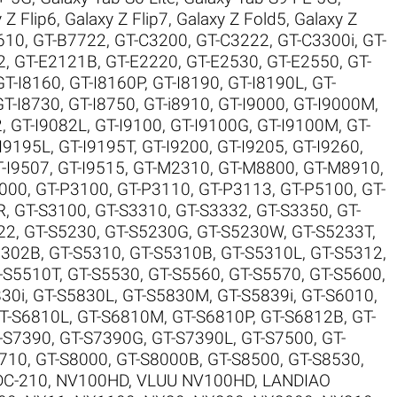
 Z Flip6
,
Galaxy Z Flip7
,
Galaxy Z Fold5
,
Galaxy Z
610
,
GT-B7722
,
GT-C3200
,
GT-C3222
,
GT-C3300i
,
GT-
2
,
GT-E2121B
,
GT-E2220
,
GT-E2530
,
GT-E2550
,
GT-
GT-I8160
,
GT-I8160P
,
GT-I8190
,
GT-I8190L
,
GT-
GT-I8730
,
GT-I8750
,
GT-i8910
,
GT-I9000
,
GT-I9000M
,
2
,
GT-I9082L
,
GT-I9100
,
GT-I9100G
,
GT-I9100M
,
GT-
I9195L
,
GT-I9195T
,
GT-I9200
,
GT-I9205
,
GT-I9260
,
-I9507
,
GT-I9515
,
GT-M2310
,
GT-M8800
,
GT-M8910
,
000
,
GT-P3100
,
GT-P3110
,
GT-P3113
,
GT-P5100
,
GT-
R
,
GT-S3100
,
GT-S3310
,
GT-S3332
,
GT-S3350
,
GT-
22
,
GT-S5230
,
GT-S5230G
,
GT-S5230W
,
GT-S5233T
,
5302B
,
GT-S5310
,
GT-S5310B
,
GT-S5310L
,
GT-S5312
,
-S5510T
,
GT-S5530
,
GT-S5560
,
GT-S5570
,
GT-S5600
,
30i
,
GT-S5830L
,
GT-S5830M
,
GT-S5839i
,
GT-S6010
,
T-S6810L
,
GT-S6810M
,
GT-S6810P
,
GT-S6812B
,
GT-
-S7390
,
GT-S7390G
,
GT-S7390L
,
GT-S7500
,
GT-
710
,
GT-S8000
,
GT-S8000B
,
GT-S8500
,
GT-S8530
,
DC-210
,
NV100HD, VLUU NV100HD, LANDIAO