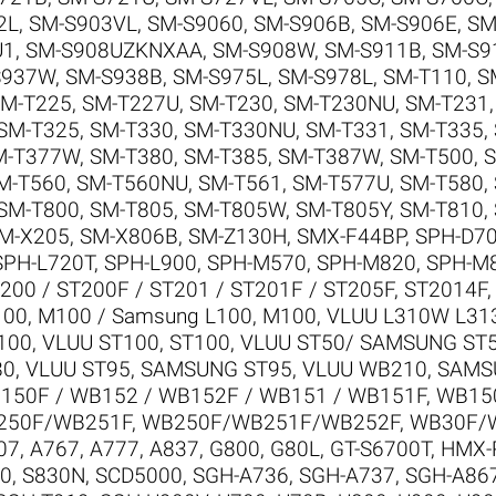
2L
,
SM-S903VL
,
SM-S9060
,
SM-S906B
,
SM-S906E
,
SM
U1
,
SM-S908UZKNXAA
,
SM-S908W
,
SM-S911B
,
SM-S9
S937W
,
SM-S938B
,
SM-S975L
,
SM-S978L
,
SM-T110
,
S
M-T225
,
SM-T227U
,
SM-T230
,
SM-T230NU
,
SM-T231
SM-T325
,
SM-T330
,
SM-T330NU
,
SM-T331
,
SM-T335
,
M-T377W
,
SM-T380
,
SM-T385
,
SM-T387W
,
SM-T500
,
S
M-T560
,
SM-T560NU
,
SM-T561
,
SM-T577U
,
SM-T580
,
SM-T800
,
SM-T805
,
SM-T805W
,
SM-T805Y
,
SM-T810
,
M-X205
,
SM-X806B
,
SM-Z130H
,
SMX-F44BP
,
SPH-D7
SPH-L720T
,
SPH-L900
,
SPH-M570
,
SPH-M820
,
SPH-M
200 / ST200F / ST201 / ST201F / ST205F
,
ST2014F
00, M100 / Samsung L100, M100
,
VLUU L310W L31
100
,
VLUU ST100, ST100
,
VLUU ST50/ SAMSUNG ST
80
,
VLUU ST95, SAMSUNG ST95
,
VLUU WB210, SAM
150F / WB152 / WB152F / WB151 / WB151F
,
WB150
250F/WB251F
,
WB250F/WB251F/WB252F
,
WB30F/
07
,
A767
,
A777
,
A837
,
G800
,
G80L
,
GT-S6700T
,
HMX-
0
,
S830N
,
SCD5000
,
SGH-A736
,
SGH-A737
,
SGH-A86