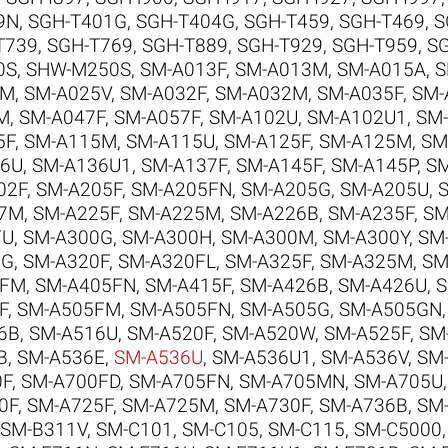
9N
,
SGH-T401G
,
SGH-T404G
,
SGH-T459
,
SGH-T469
,
S
T739
,
SGH-T769
,
SGH-T889
,
SGH-T929
,
SGH-T959
,
S
0S
,
SHW-M250S
,
SM-A013F
,
SM-A013M
,
SM-A015A
,
S
5M
,
SM-A025V
,
SM-A032F
,
SM-A032M
,
SM-A035F
,
SM-
M
,
SM-A047F
,
SM-A057F
,
SM-A102U
,
SM-A102U1
,
SM-
5F
,
SM-A115M
,
SM-A115U
,
SM-A125F
,
SM-A125M
,
SM
36U
,
SM-A136U1
,
SM-A137F
,
SM-A145F
,
SM-A145P
,
SM
02F
,
SM-A205F
,
SM-A205FN
,
SM-A205G
,
SM-A205U
,
17M
,
SM-A225F
,
SM-A225M
,
SM-A226B
,
SM-A235F
,
SM
FU
,
SM-A300G
,
SM-A300H
,
SM-A300M
,
SM-A300Y
,
SM
5G
,
SM-A320F
,
SM-A320FL
,
SM-A325F
,
SM-A325M
,
SM
5FM
,
SM-A405FN
,
SM-A415F
,
SM-A426B
,
SM-A426U
,
S
F
,
SM-A505FM
,
SM-A505FN
,
SM-A505G
,
SM-A505GN
6B
,
SM-A516U
,
SM-A520F
,
SM-A520W
,
SM-A525F
,
SM
B
,
SM-A536E
,
SM-A536U
,
SM-A536U1
,
SM-A536V
,
SM
0F
,
SM-A700FD
,
SM-A705FN
,
SM-A705MN
,
SM-A705U
0F
,
SM-A725F
,
SM-A725M
,
SM-A730F
,
SM-A736B
,
SM
SM-B311V
,
SM-C101
,
SM-C105
,
SM-C115
,
SM-C5000