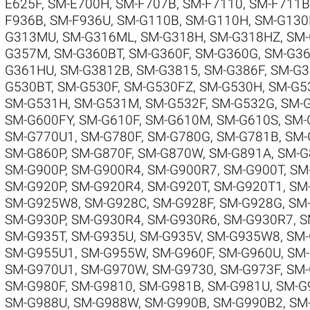
E625F
,
SM-E700H
,
SM-F707B
,
SM-F7110
,
SM-F711B
F936B
,
SM-F936U
,
SM-G110B
,
SM-G110H
,
SM-G130
G313MU
,
SM-G316ML
,
SM-G318H
,
SM-G318HZ
,
SM
G357M
,
SM-G360BT
,
SM-G360F
,
SM-G360G
,
SM-G3
G361HU
,
SM-G3812B
,
SM-G3815
,
SM-G386F
,
SM-G3
G530BT
,
SM-G530F
,
SM-G530FZ
,
SM-G530H
,
SM-G5
SM-G531H
,
SM-G531M
,
SM-G532F
,
SM-G532G
,
SM-
SM-G600FY
,
SM-G610F
,
SM-G610M
,
SM-G610S
,
SM-
SM-G770U1
,
SM-G780F
,
SM-G780G
,
SM-G781B
,
SM-
SM-G860P
,
SM-G870F
,
SM-G870W
,
SM-G891A
,
SM-G
SM-G900P
,
SM-G900R4
,
SM-G900R7
,
SM-G900T
,
SM
SM-G920P
,
SM-G920R4
,
SM-G920T
,
SM-G920T1
,
SM
SM-G925W8
,
SM-G928C
,
SM-G928F
,
SM-G928G
,
SM-
SM-G930P
,
SM-G930R4
,
SM-G930R6
,
SM-G930R7
,
S
SM-G935T
,
SM-G935U
,
SM-G935V
,
SM-G935W8
,
SM-
SM-G955U1
,
SM-G955W
,
SM-G960F
,
SM-G960U
,
SM
SM-G970U1
,
SM-G970W
,
SM-G9730
,
SM-G973F
,
SM-
SM-G980F
,
SM-G9810
,
SM-G981B
,
SM-G981U
,
SM-G
SM-G988U
,
SM-G988W
,
SM-G990B
,
SM-G990B2
,
SM