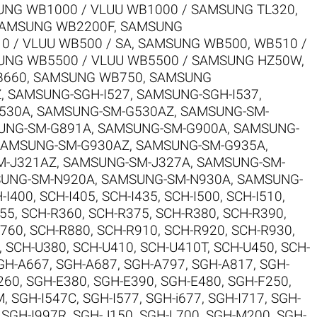
NG WB1000 / VLUU WB1000 / SAMSUNG TL320
,
AMSUNG WB2200F
,
SAMSUNG
 / VLUU WB500 / SA
,
SAMSUNG WB500, WB510 /
NG WB5500 / VLUU WB5500 / SAMSUNG HZ50W
,
B660
,
SAMSUNG WB750
,
SAMSUNG
Z
,
SAMSUNG-SGH-I527
,
SAMSUNG-SGH-I537
,
530A
,
SAMSUNG-SM-G530AZ
,
SAMSUNG-SM-
UNG-SM-G891A
,
SAMSUNG-SM-G900A
,
SAMSUNG-
SAMSUNG-SM-G930AZ
,
SAMSUNG-SM-G935A
,
M-J321AZ
,
SAMSUNG-SM-J327A
,
SAMSUNG-SM-
UNG-SM-N920A
,
SAMSUNG-SM-N930A
,
SAMSUNG-
-I400
,
SCH-I405
,
SCH-I435
,
SCH-I500
,
SCH-I510
,
55
,
SCH-R360
,
SCH-R375
,
SCH-R380
,
SCH-R390
,
R760
,
SCH-R880
,
SCH-R910
,
SCH-R920
,
SCH-R930
,
,
SCH-U380
,
SCH-U410
,
SCH-U410T
,
SCH-U450
,
SCH-
GH-A667
,
SGH-A687
,
SGH-A797
,
SGH-A817
,
SGH-
260
,
SGH-E380
,
SGH-E390
,
SGH-E480
,
SGH-F250
,
M
,
SGH-I547C
,
SGH-I577
,
SGH-i677
,
SGH-I717
,
SGH-
,
SGH-I997R
,
SGH-J150
,
SGH-L700
,
SGH-M200
,
SGH-