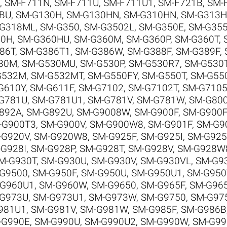
,
SM-F711N
,
SM-F711U
,
SM-F711U1
,
SM-F721B
,
SM-
BU
,
SM-G130H
,
SM-G130HN
,
SM-G310HN
,
SM-G313H
-G318ML
,
SM-G350
,
SM-G3502L
,
SM-G350E
,
SM-G35
60H
,
SM-G360HU
,
SM-G360M
,
SM-G360P
,
SM-G360T
,
86T
,
SM-G386T1
,
SM-G386W
,
SM-G388F
,
SM-G389F
,
30M
,
SM-G530MU
,
SM-G530P
,
SM-G530R7
,
SM-G530
G532M
,
SM-G532MT
,
SM-G550FY
,
SM-G550T
,
SM-G55
G610Y
,
SM-G611F
,
SM-G7102
,
SM-G7102T
,
SM-G710
G781U
,
SM-G781U1
,
SM-G781V
,
SM-G781W
,
SM-G80
892A
,
SM-G892U
,
SM-G9008W
,
SM-G900F
,
SM-G900
-G900T3
,
SM-G900V
,
SM-G900W8
,
SM-G901F
,
SM-G9
-G920V
,
SM-G920W8
,
SM-G925F
,
SM-G925I
,
SM-G925
G928I
,
SM-G928P
,
SM-G928T
,
SM-G928V
,
SM-G928W
M-G930T
,
SM-G930U
,
SM-G930V
,
SM-G930VL
,
SM-G9
G9500
,
SM-G950F
,
SM-G950U
,
SM-G950U1
,
SM-G95
-G960U1
,
SM-G960W
,
SM-G9650
,
SM-G965F
,
SM-G96
G973U
,
SM-G973U1
,
SM-G973W
,
SM-G9750
,
SM-G97
981U1
,
SM-G981V
,
SM-G981W
,
SM-G985F
,
SM-G986B
-G990E
,
SM-G990U
,
SM-G990U2
,
SM-G990W
,
SM-G9