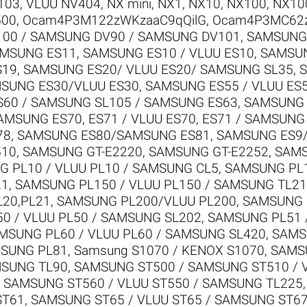
103, VLUU NV404
,
NX mini
,
NX1
,
NX10
,
NX100
,
NX10
500
,
Ocam4P3M122zWKzaaC9qQilG
,
Ocam4P3MC62
00 / SAMSUNG DV90 / SAMSUNG DV101
,
SAMSUNG 
AMSUNG ES11
,
SAMSUNG ES10 / VLUU ES10
,
SAMSUN
S19
,
SAMSUNG ES20/ VLUU ES20/ SAMSUNG SL35
,
S
SUNG ES30/VLUU ES30
,
SAMSUNG ES55 / VLUU ES
S60 / SAMSUNG SL105 / SAMSUNG ES63
,
SAMSUNG E
AMSUNG ES70, ES71 / VLUU ES70, ES71 / SAMSUNG
78
,
SAMSUNG ES80/SAMSUNG ES81
,
SAMSUNG ES9
510
,
SAMSUNG GT-E2220
,
SAMSUNG GT-E2252
,
SAMS
 PL10 / VLUU PL10 / SAMSUNG CL5
,
SAMSUNG PL1
21
,
SAMSUNG PL150 / VLUU PL150 / SAMSUNG TL21
L20,PL21
,
SAMSUNG PL200/VLUU PL200
,
SAMSUNG P
0 / VLUU PL50 / SAMSUNG SL202
,
SAMSUNG PL51 /
MSUNG PL60 / VLUU PL60 / SAMSUNG SL420
,
SAMS
SUNG PL81
,
Samsung S1070 / KENOX S1070
,
SAMS
MSUNG TL90
,
SAMSUNG ST500 / SAMSUNG ST510 / 
 SAMSUNG ST560 / VLUU ST550 / SAMSUNG TL225
ST61
,
SAMSUNG ST65 / VLUU ST65 / SAMSUNG ST6