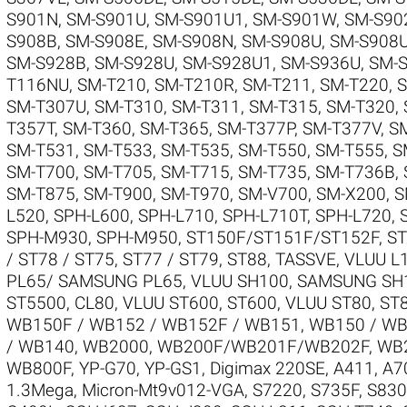
S901N
,
SM-S901U
,
SM-S901U1
,
SM-S901W
,
SM-S90
S908B
,
SM-S908E
,
SM-S908N
,
SM-S908U
,
SM-S908
SM-S928B
,
SM-S928U
,
SM-S928U1
,
SM-S936U
,
SM-
T116NU
,
SM-T210
,
SM-T210R
,
SM-T211
,
SM-T220
,
S
SM-T307U
,
SM-T310
,
SM-T311
,
SM-T315
,
SM-T320
,
T357T
,
SM-T360
,
SM-T365
,
SM-T377P
,
SM-T377V
,
S
SM-T531
,
SM-T533
,
SM-T535
,
SM-T550
,
SM-T555
,
S
SM-T700
,
SM-T705
,
SM-T715
,
SM-T735
,
SM-T736B
,
SM-T875
,
SM-T900
,
SM-T970
,
SM-V700
,
SM-X200
,
S
L520
,
SPH-L600
,
SPH-L710
,
SPH-L710T
,
SPH-L720
,
SPH-M930
,
SPH-M950
,
ST150F/ST151F/ST152F
,
ST
/ ST78 / ST75
,
ST77 / ST79
,
ST88
,
TASSVE
,
VLUU L1
PL65/ SAMSUNG PL65
,
VLUU SH100, SAMSUNG SH
ST5500, CL80
,
VLUU ST600, ST600
,
VLUU ST80, ST
WB150F / WB152 / WB152F / WB151
,
WB150 / WB
/ WB140
,
WB2000
,
WB200F/WB201F/WB202F
,
WB
WB800F
,
YP-G70
,
YP-GS1
,
Digimax 220SE
,
A411
,
A7
1.3Mega
,
Micron-Mt9v012-VGA
,
S7220
,
S735F
,
S830