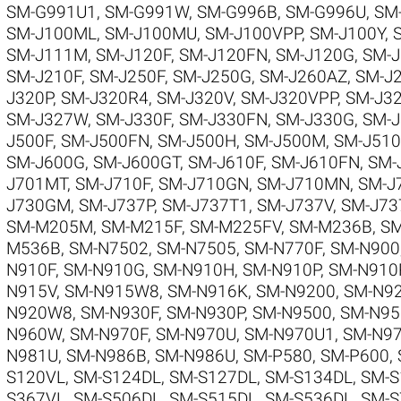
SM-G991U1
,
SM-G991W
,
SM-G996B
,
SM-G996U
,
SM
SM-J100ML
,
SM-J100MU
,
SM-J100VPP
,
SM-J100Y
,
SM-J111M
,
SM-J120F
,
SM-J120FN
,
SM-J120G
,
SM-
SM-J210F
,
SM-J250F
,
SM-J250G
,
SM-J260AZ
,
SM-J
J320P
,
SM-J320R4
,
SM-J320V
,
SM-J320VPP
,
SM-J3
SM-J327W
,
SM-J330F
,
SM-J330FN
,
SM-J330G
,
SM-
J500F
,
SM-J500FN
,
SM-J500H
,
SM-J500M
,
SM-J51
SM-J600G
,
SM-J600GT
,
SM-J610F
,
SM-J610FN
,
SM-
J701MT
,
SM-J710F
,
SM-J710GN
,
SM-J710MN
,
SM-J
J730GM
,
SM-J737P
,
SM-J737T1
,
SM-J737V
,
SM-J73
SM-M205M
,
SM-M215F
,
SM-M225FV
,
SM-M236B
,
SM
M536B
,
SM-N7502
,
SM-N7505
,
SM-N770F
,
SM-N900
N910F
,
SM-N910G
,
SM-N910H
,
SM-N910P
,
SM-N910
N915V
,
SM-N915W8
,
SM-N916K
,
SM-N9200
,
SM-N9
N920W8
,
SM-N930F
,
SM-N930P
,
SM-N9500
,
SM-N95
N960W
,
SM-N970F
,
SM-N970U
,
SM-N970U1
,
SM-N9
N981U
,
SM-N986B
,
SM-N986U
,
SM-P580
,
SM-P600
,
S120VL
,
SM-S124DL
,
SM-S127DL
,
SM-S134DL
,
SM-S
S367VL
,
SM-S506DL
,
SM-S515DL
,
SM-S536DL
,
SM-S