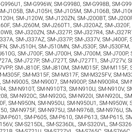
-G996U1
,
SM-G996W
,
SM-G9980
,
SM-G998B
,
SM-G99
SM-J105B
,
SM-J105H
,
SM-J105M
,
SM-J106B
,
SM-J10
J120H
,
SM-J120W
,
SM-J120ZN
,
SM-J200BT
,
SM-J200
260F
,
SM-J260M
,
SM-J260T1
,
SM-J320AZ
,
SM-J320F
,
20W8
,
SM-J320ZN
,
SM-J327P
,
SM-J327R4
,
SM-J327R
J337A
,
SM-J337AZ
,
SM-J337P
,
SM-J337V
,
SM-J400F
,
0FN
,
SM-J510H
,
SM-J510MN
,
SM-J530F
,
SM-J530FM
,
J610G
,
SM-J700F
,
SM-J700H
,
SM-J700M
,
SM-J700P
,
727A
,
SM-J727P
,
SM-J727T
,
SM-J727T1
,
SM-J727V
,
S
7VPP
,
SM-J810F
,
SM-J810M
,
SM-M015F
,
SM-M115F
,
-M305F
,
SM-M315F
,
SM-M317F
,
SM-M325FV
,
SM-M3
,
SM-N9005
,
SM-N9007
,
SM-N900P
,
SM-N900R4
,
SM-
R4
,
SM-N910T
,
SM-N910T3
,
SM-N910U
,
SM-N910V
,
S
208
,
SM-N920C
,
SM-N920G
,
SM-N920I
,
SM-N920L
,
SM
0F
,
SM-N950N
,
SM-N950U
,
SM-N950U1
,
SM-N950W
,
750
,
SM-N975F
,
SM-N975U
,
SM-N976B
,
SM-N976U
,
SM
SM-P601
,
SM-P605
,
SM-P610
,
SM-P613
,
SM-P615
,
SM
156V
,
SM-S215DL
,
SM-S236DL
,
SM-S320VL
,
SM-S326
721B
,
SM-S721U
,
SM-S727VL
,
SM-S765C
,
SM-S766C