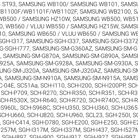
 ST93
,
SAMSUNG WB100/ SAMSUNG WB101
,
SAMSU
B1100F/WB1101F/WB1102F
,
SAMSUNG WB2100
,
S
WB500 / SAMSUNG HZ10W
,
SAMSUNG WB500, WB510
, WB560 / VLUU WB550 / SAMSUNG HZ15W
,
SAMSU
10
,
SAMSUNG WB650 / VLUU WB650 / SAMSUNG W
GH-I317
,
SAMSUNG-SGH-I337
,
SAMSUNG-SGH-I337
-SGH-I777
,
SAMSUNG-SM-G360AZ
,
SAMSUNG-SM-G
A
,
SAMSUNG-SM-G870A
,
SAMSUNG-SM-G890A
,
SAMS
925A
,
SAMSUNG-SM-G928A
,
SAMSUNG-SM-G930A
,
UNG-SM-J320A
,
SAMSUNG-SM-J320AZ
,
SAMSUNG-S
A
,
SAMSUNG-SM-N910A
,
SAMSUNG-SM-N915A
,
SAMS
C-04E
,
SC51Aa
,
SCH-I110
,
SCH-I200
,
SCH-I200PP
,
SCH
,
SCH-P709
,
SCH-R270
,
SCH-R350
,
SCH-R351
,
SCH-R3
SCH-R530X
,
SCH-R640
,
SCH-R720
,
SCH-R740C
,
SCH-
-S960L
,
SCH-S968C
,
SCH-U350
,
SCH-U360
,
SCH-U365
SCH-U660
,
SCH-U820
,
SCH-U960
,
SCL23
,
SGH-250I
,
S
,
SGH-C414
,
SGH-D780
,
SGH-E200
,
SGH-E250
,
SGH-E
I257M
,
SGH-I317M
,
SGH-I337M
,
SGH-I437
,
SGH-I527
,
SGH-I897
,
SGH-i900
,
SGH-I917
,
SGH-I927
,
SGH-I997