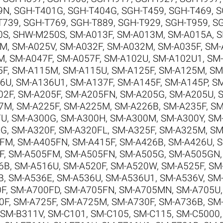
9N
,
SGH-T401G
,
SGH-T404G
,
SGH-T459
,
SGH-T469
,
S
T739
,
SGH-T769
,
SGH-T889
,
SGH-T929
,
SGH-T959
,
S
0S
,
SHW-M250S
,
SM-A013F
,
SM-A013M
,
SM-A015A
,
S
5M
,
SM-A025V
,
SM-A032F
,
SM-A032M
,
SM-A035F
,
SM-
M
,
SM-A047F
,
SM-A057F
,
SM-A102U
,
SM-A102U1
,
SM-
5F
,
SM-A115M
,
SM-A115U
,
SM-A125F
,
SM-A125M
,
SM
36U
,
SM-A136U1
,
SM-A137F
,
SM-A145F
,
SM-A145P
,
SM
02F
,
SM-A205F
,
SM-A205FN
,
SM-A205G
,
SM-A205U
,
17M
,
SM-A225F
,
SM-A225M
,
SM-A226B
,
SM-A235F
,
SM
FU
,
SM-A300G
,
SM-A300H
,
SM-A300M
,
SM-A300Y
,
SM
5G
,
SM-A320F
,
SM-A320FL
,
SM-A325F
,
SM-A325M
,
SM
5FM
,
SM-A405FN
,
SM-A415F
,
SM-A426B
,
SM-A426U
,
S
F
,
SM-A505FM
,
SM-A505FN
,
SM-A505G
,
SM-A505GN
6B
,
SM-A516U
,
SM-A520F
,
SM-A520W
,
SM-A525F
,
SM
B
,
SM-A536E
,
SM-A536U
,
SM-A536U1
,
SM-A536V
,
SM
0F
,
SM-A700FD
,
SM-A705FN
,
SM-A705MN
,
SM-A705U
0F
,
SM-A725F
,
SM-A725M
,
SM-A730F
,
SM-A736B
,
SM
SM-B311V
,
SM-C101
,
SM-C105
,
SM-C115
,
SM-C5000