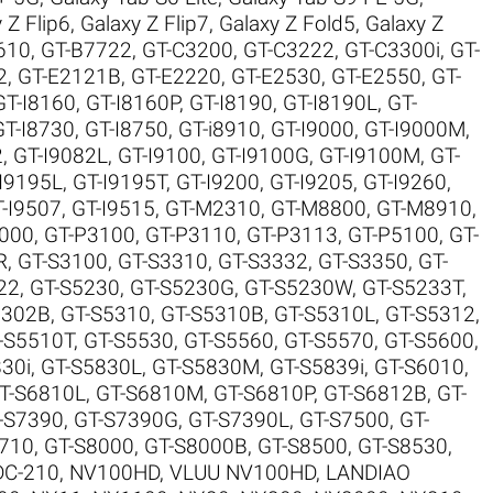
 Z Flip6
,
Galaxy Z Flip7
,
Galaxy Z Fold5
,
Galaxy Z
610
,
GT-B7722
,
GT-C3200
,
GT-C3222
,
GT-C3300i
,
GT-
2
,
GT-E2121B
,
GT-E2220
,
GT-E2530
,
GT-E2550
,
GT-
GT-I8160
,
GT-I8160P
,
GT-I8190
,
GT-I8190L
,
GT-
GT-I8730
,
GT-I8750
,
GT-i8910
,
GT-I9000
,
GT-I9000M
,
2
,
GT-I9082L
,
GT-I9100
,
GT-I9100G
,
GT-I9100M
,
GT-
I9195L
,
GT-I9195T
,
GT-I9200
,
GT-I9205
,
GT-I9260
,
-I9507
,
GT-I9515
,
GT-M2310
,
GT-M8800
,
GT-M8910
,
000
,
GT-P3100
,
GT-P3110
,
GT-P3113
,
GT-P5100
,
GT-
R
,
GT-S3100
,
GT-S3310
,
GT-S3332
,
GT-S3350
,
GT-
22
,
GT-S5230
,
GT-S5230G
,
GT-S5230W
,
GT-S5233T
,
5302B
,
GT-S5310
,
GT-S5310B
,
GT-S5310L
,
GT-S5312
,
-S5510T
,
GT-S5530
,
GT-S5560
,
GT-S5570
,
GT-S5600
,
30i
,
GT-S5830L
,
GT-S5830M
,
GT-S5839i
,
GT-S6010
,
T-S6810L
,
GT-S6810M
,
GT-S6810P
,
GT-S6812B
,
GT-
-S7390
,
GT-S7390G
,
GT-S7390L
,
GT-S7500
,
GT-
710
,
GT-S8000
,
GT-S8000B
,
GT-S8500
,
GT-S8530
,
DC-210
,
NV100HD, VLUU NV100HD, LANDIAO