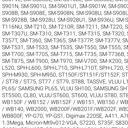
S901N
,
SM-S901U
,
SM-S901U1
,
SM-S901W
,
SM-S90
S908B
,
SM-S908E
,
SM-S908N
,
SM-S908U
,
SM-S908
SM-S928B
,
SM-S928U
,
SM-S928U1
,
SM-S936U
,
SM-
T116NU
,
SM-T210
,
SM-T210R
,
SM-T211
,
SM-T220
,
S
SM-T307U
,
SM-T310
,
SM-T311
,
SM-T315
,
SM-T320
,
T357T
,
SM-T360
,
SM-T365
,
SM-T377P
,
SM-T377V
,
S
SM-T531
,
SM-T533
,
SM-T535
,
SM-T550
,
SM-T555
,
S
SM-T700
,
SM-T705
,
SM-T715
,
SM-T735
,
SM-T736B
,
SM-T875
,
SM-T900
,
SM-T970
,
SM-V700
,
SM-X200
,
S
L520
,
SPH-L600
,
SPH-L710
,
SPH-L710T
,
SPH-L720
,
SPH-M930
,
SPH-M950
,
ST150F/ST151F/ST152F
,
ST
/ ST78 / ST75
,
ST77 / ST79
,
ST88
,
TASSVE
,
VLUU L1
PL65/ SAMSUNG PL65
,
VLUU SH100, SAMSUNG SH
ST5500, CL80
,
VLUU ST600, ST600
,
VLUU ST80, ST
WB150F / WB152 / WB152F / WB151
,
WB150 / WB
/ WB140
,
WB2000
,
WB200F/WB201F/WB202F
,
WB
WB800F
,
YP-G70
,
YP-GS1
,
Digimax 220SE
,
A411
,
A7
1.3Mega
,
Micron-Mt9v012-VGA
,
S7220
,
S735F
,
S830