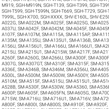
M919
,
SGH-M919N
,
SGH-T139
,
SGH-T399
,
SGH-T39
SGH-T599
,
SGH-T599N
,
SGH-T669
,
SGH-T729
,
SGH-
T999L
,
SGH-X700
,
SGH-XXXX
,
SHV-E160L
,
SHV-E25
A022G
,
SM-A022M
,
SM-A025F
,
SM-A025G
,
SM-A02
A037U
,
SM-A042F
,
SM-A042M
,
SM-A045F
,
SM-A045
A107F
,
SM-A107M
,
SM-A115A
,
SM-A115AP
,
SM-A11
A135M
,
SM-A135U
,
SM-A135U1
,
SM-A136B
,
SM-A1
A156U
,
SM-A156U1
,
SM-A166U
,
SM-A166U1
,
SM-A2
A215U
,
SM-A215U1
,
SM-A215W
,
SM-A217F
,
SM-A2
A260F
,
SM-A260G
,
SM-A266U
,
SM-A300F
,
SM-A300
A307G
,
SM-A307GT
,
SM-A310F
,
SM-A315F
,
SM-A31
A336E
,
SM-A346B
,
SM-A346M
,
SM-A356U
,
SM-A40
A500L
,
SM-A500M
,
SM-A500W
,
SM-A500Y
,
SM-A505
A510M
,
SM-A515F
,
SM-A515U
,
SM-A515U1
,
SM-A51
A528B
,
SM-A530F
,
SM-A530W
,
SM-A5360
,
SM-A536
A600P
,
SM-A605F
,
SM-A605FN
,
SM-A605G
,
SM-A70
A715W
,
SM-A716U
,
SM-A716U1
,
SM-A716V
,
SM-A72
A800F
,
SM-A800I
,
SM-A800S
,
SM-A910F
,
SM-A920F
,