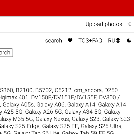

Upload photos



search
TOS+FAQ
RU
 S860
,
B2100
,
B5702
,
C5212
,
cm_ancora
,
D250
igimax 401
,
DV150F/DV151F/DV155F
,
DV300 /
,
Galaxy A05s
,
Galaxy A06
,
Galaxy A14
,
Galaxy A14
y A25 5G
,
Galaxy A26 5G
,
Galaxy A34 5G
,
Galaxy
alaxy M35 5G
,
Galaxy Nexus
,
Galaxy S23
,
Galaxy S23
Galaxy S25 Edge
,
Galaxy S25 FE
,
Galaxy S25 Ultra
,
+ 5G
,
Galaxy Tab S6 Lite
,
Galaxy Tab S9 FE 5G
,