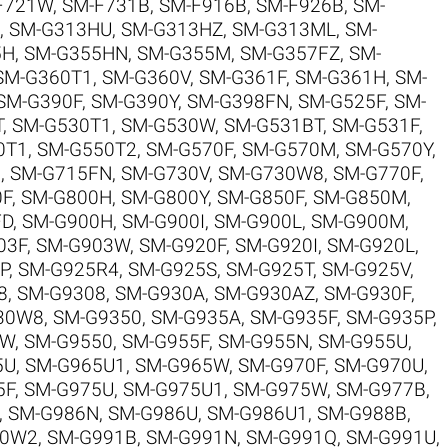
F721W
,
SM-F731B
,
SM-F916B
,
SM-F926B
,
SM-
,
SM-G313HU
,
SM-G313HZ
,
SM-G313ML
,
SM-
5H
,
SM-G355HN
,
SM-G355M
,
SM-G357FZ
,
SM-
SM-G360T1
,
SM-G360V
,
SM-G361F
,
SM-G361H
,
SM-
SM-G390F
,
SM-G390Y
,
SM-G398FN
,
SM-G525F
,
SM-
T
,
SM-G530T1
,
SM-G530W
,
SM-G531BT
,
SM-G531F
,
0T1
,
SM-G550T2
,
SM-G570F
,
SM-G570M
,
SM-G570Y
,
5
,
SM-G715FN
,
SM-G730V
,
SM-G730W8
,
SM-G770F
,
0F
,
SM-G800H
,
SM-G800Y
,
SM-G850F
,
SM-G850M
,
FD
,
SM-G900H
,
SM-G900I
,
SM-G900L
,
SM-G900M
,
03F
,
SM-G903W
,
SM-G920F
,
SM-G920I
,
SM-G920L
,
P
,
SM-G925R4
,
SM-G925S
,
SM-G925T
,
SM-G925V
,
8
,
SM-G9308
,
SM-G930A
,
SM-G930AZ
,
SM-G930F
,
30W8
,
SM-G9350
,
SM-G935A
,
SM-G935F
,
SM-G935P
,
0W
,
SM-G9550
,
SM-G955F
,
SM-G955N
,
SM-G955U
,
5U
,
SM-G965U1
,
SM-G965W
,
SM-G970F
,
SM-G970U
,
5F
,
SM-G975U
,
SM-G975U1
,
SM-G975W
,
SM-G977B
,
,
SM-G986N
,
SM-G986U
,
SM-G986U1
,
SM-G988B
,
90W2
,
SM-G991B
,
SM-G991N
,
SM-G991Q
,
SM-G991U
,