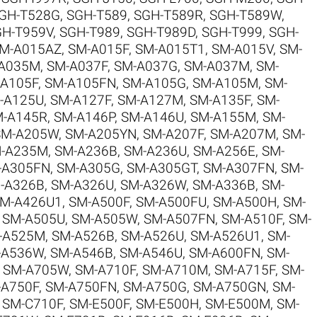
GH-T528G
,
SGH-T589
,
SGH-T589R
,
SGH-T589W
,
GH-T959V
,
SGH-T989
,
SGH-T989D
,
SGH-T999
,
SGH-
M-A015AZ
,
SM-A015F
,
SM-A015T1
,
SM-A015V
,
SM-
A035M
,
SM-A037F
,
SM-A037G
,
SM-A037M
,
SM-
A105F
,
SM-A105FN
,
SM-A105G
,
SM-A105M
,
SM-
-A125U
,
SM-A127F
,
SM-A127M
,
SM-A135F
,
SM-
-A145R
,
SM-A146P
,
SM-A146U
,
SM-A155M
,
SM-
SM-A205W
,
SM-A205YN
,
SM-A207F
,
SM-A207M
,
SM-
-A235M
,
SM-A236B
,
SM-A236U
,
SM-A256E
,
SM-
-A305FN
,
SM-A305G
,
SM-A305GT
,
SM-A307FN
,
SM-
-A326B
,
SM-A326U
,
SM-A326W
,
SM-A336B
,
SM-
M-A426U1
,
SM-A500F
,
SM-A500FU
,
SM-A500H
,
SM-
,
SM-A505U
,
SM-A505W
,
SM-A507FN
,
SM-A510F
,
SM-
-A525M
,
SM-A526B
,
SM-A526U
,
SM-A526U1
,
SM-
-A536W
,
SM-A546B
,
SM-A546U
,
SM-A600FN
,
SM-
,
SM-A705W
,
SM-A710F
,
SM-A710M
,
SM-A715F
,
SM-
-A750F
,
SM-A750FN
,
SM-A750G
,
SM-A750GN
,
SM-
,
SM-C710F
,
SM-E500F
,
SM-E500H
,
SM-E500M
,
SM-