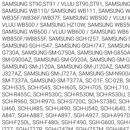
SAMSUNG ST90,ST91 / VLUU ST90,ST91
,
SAMSUNG
SAMSUNG WB110/ SAMSUNG WB111
,
SAMSUNG W
WB35F/WB36F/WB37F
,
SAMSUNG WB500 / VLUU 
VLUU WB500 / SAMSUNG HZ10W
,
SAMSUNG WB550
SAMSUNG WB600 / VLUU WB600 / SAMSUNG WB6
WB850F/WB855F
,
SAMSUNG-SGH-I257
,
SAMSUNG-S
SAMSUNG-SGH-I547
,
SAMSUNG-SGH-I747
,
SAMSUNG
G730A
,
SAMSUNG-SM-G750A
,
SAMSUNG-SM-G850
SM-G900AZ
,
SAMSUNG-SM-G920A
,
SAMSUNG-SM-G
SAMSUNG-SM-J120A
,
SAMSUNG-SM-J120AZ
,
SAMS
J327AZ
,
SAMSUNG-SM-J727A
,
SAMSUNG-SM-N900
SM-T337A
,
SAMSUNG-SM-T377A
,
SC-01F
,
SC-02B
,
S
SCH-I535
,
SCH-I545
,
SCH-I605
,
SCH-i705
,
SCH-L710
SCH-R455C
,
SCH-R530C
,
SCH-R530M
,
SCH-R530U
,
SCH-R960
,
SCH-R970
,
SCH-S720C
,
SCH-S738C
,
SCH
U460
,
SCH-U485
,
SCH-U490
,
SCH-U540
,
SCH-U640
,
A847
,
SGH-A887
,
SGH-A897
,
SGH-A927
,
SGH-A997D
SGH-F250L
,
SGH-F480i
,
SGH-F490
,
SGH-G600
,
SGH-
I727
,
SGH-I727R
,
SGH-I747M
,
SGH-I757M
,
SGH-I847