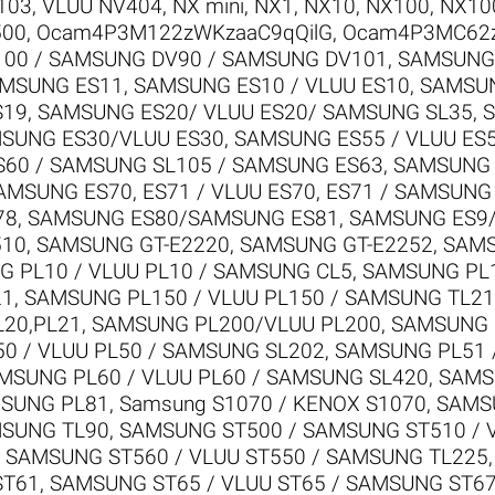
103, VLUU NV404
,
NX mini
,
NX1
,
NX10
,
NX100
,
NX10
500
,
Ocam4P3M122zWKzaaC9qQilG
,
Ocam4P3MC62
00 / SAMSUNG DV90 / SAMSUNG DV101
,
SAMSUNG 
AMSUNG ES11
,
SAMSUNG ES10 / VLUU ES10
,
SAMSUN
S19
,
SAMSUNG ES20/ VLUU ES20/ SAMSUNG SL35
,
S
SUNG ES30/VLUU ES30
,
SAMSUNG ES55 / VLUU ES
S60 / SAMSUNG SL105 / SAMSUNG ES63
,
SAMSUNG E
AMSUNG ES70, ES71 / VLUU ES70, ES71 / SAMSUNG
78
,
SAMSUNG ES80/SAMSUNG ES81
,
SAMSUNG ES9
510
,
SAMSUNG GT-E2220
,
SAMSUNG GT-E2252
,
SAMS
 PL10 / VLUU PL10 / SAMSUNG CL5
,
SAMSUNG PL1
21
,
SAMSUNG PL150 / VLUU PL150 / SAMSUNG TL21
L20,PL21
,
SAMSUNG PL200/VLUU PL200
,
SAMSUNG P
0 / VLUU PL50 / SAMSUNG SL202
,
SAMSUNG PL51 /
MSUNG PL60 / VLUU PL60 / SAMSUNG SL420
,
SAMS
SUNG PL81
,
Samsung S1070 / KENOX S1070
,
SAMS
MSUNG TL90
,
SAMSUNG ST500 / SAMSUNG ST510 / 
 SAMSUNG ST560 / VLUU ST550 / SAMSUNG TL225
ST61
,
SAMSUNG ST65 / VLUU ST65 / SAMSUNG ST6