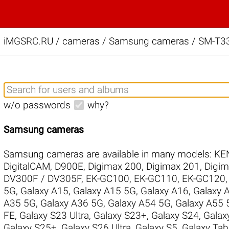
iMGSRC.RU
/
cameras / Samsung cameras / SM-T33
w/o passwords
why?
Samsung cameras
Samsung cameras are available in many models:
KE
DigitalCAM
,
D900E
,
Digimax 200
,
Digimax 201
,
Digim
DV300F / DV305F
,
EK-GC100
,
EK-GC110
,
EK-GC120
5G
,
Galaxy A15
,
Galaxy A15 5G
,
Galaxy A16
,
Galaxy 
A35 5G
,
Galaxy A36 5G
,
Galaxy A54 5G
,
Galaxy A55 
FE
,
Galaxy S23 Ultra
,
Galaxy S23+
,
Galaxy S24
,
Galax
Galaxy S25+
,
Galaxy S26 Ultra
,
Galaxy S5
,
Galaxy Ta