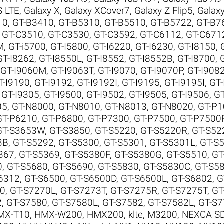
S LTE
,
Galaxy X
,
Galaxy XCover7
,
Galaxy Z Flip5
,
Galaxy
10
,
GT-B3410
,
GT-B5310
,
GT-B5510
,
GT-B5722
,
GT-B7
,
GT-C3510
,
GT-C3530
,
GT-C3592
,
GT-C6112
,
GT-C671
M
,
GT-i5700
,
GT-I5800
,
GT-I6220
,
GT-I6230
,
GT-I8150
,
GT-I8262
,
GT-I8550L
,
GT-I8552
,
GT-I8552B
,
GT-I8700
,
,
GT-I9060M
,
GT-I9063T
,
GT-I9070
,
GT-I9070P
,
GT-I908
T-I9190
,
GT-I9192
,
GT-I9192I
,
GT-I9195
,
GT-I9195I
,
GT-
,
GT-I9305
,
GT-I9500
,
GT-I9502
,
GT-I9505
,
GT-I9506
,
GT
05
,
GT-N8000
,
GT-N8010
,
GT-N8013
,
GT-N8020
,
GT-P1
GT-P6210
,
GT-P6800
,
GT-P7300
,
GT-P7500
,
GT-P7500
GT-S3653W
,
GT-S3850
,
GT-S5220
,
GT-S5220R
,
GT-S52
3B
,
GT-S5292
,
GT-S5300
,
GT-S5301
,
GT-S5301L
,
GT-S
367
,
GT-S5369
,
GT-S5380F
,
GT-S5380G
,
GT-S5510
,
GT
0
,
GT-S5680
,
GT-S5690
,
GT-S5830
,
GT-S5830C
,
GT-S58
6312
,
GT-S6500
,
GT-S6500D
,
GT-S6500L
,
GT-S6802
,
G
70
,
GT-S7270L
,
GT-S7273T
,
GT-S7275R
,
GT-S7275T
,
GT
2
,
GT-S7580
,
GT-S7580L
,
GT-S7582
,
GT-S7582L
,
GT-S7
MX-T10
,
HMX-W200
,
HMX200
,
klte
,
M3200
,
NEXCA S