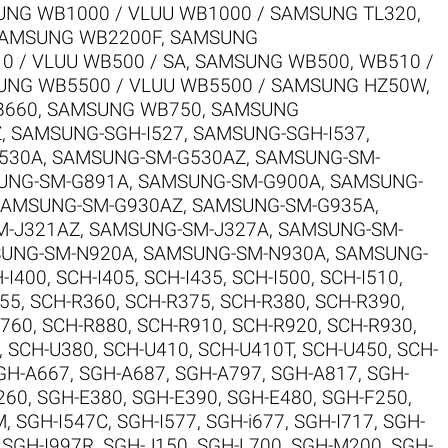
NG WB1000 / VLUU WB1000 / SAMSUNG TL320
,
AMSUNG WB2200F
,
SAMSUNG
 / VLUU WB500 / SA
,
SAMSUNG WB500, WB510 /
NG WB5500 / VLUU WB5500 / SAMSUNG HZ50W
,
B660
,
SAMSUNG WB750
,
SAMSUNG
Z
,
SAMSUNG-SGH-I527
,
SAMSUNG-SGH-I537
,
530A
,
SAMSUNG-SM-G530AZ
,
SAMSUNG-SM-
UNG-SM-G891A
,
SAMSUNG-SM-G900A
,
SAMSUNG-
SAMSUNG-SM-G930AZ
,
SAMSUNG-SM-G935A
,
M-J321AZ
,
SAMSUNG-SM-J327A
,
SAMSUNG-SM-
UNG-SM-N920A
,
SAMSUNG-SM-N930A
,
SAMSUNG-
-I400
,
SCH-I405
,
SCH-I435
,
SCH-I500
,
SCH-I510
,
55
,
SCH-R360
,
SCH-R375
,
SCH-R380
,
SCH-R390
,
R760
,
SCH-R880
,
SCH-R910
,
SCH-R920
,
SCH-R930
,
,
SCH-U380
,
SCH-U410
,
SCH-U410T
,
SCH-U450
,
SCH-
GH-A667
,
SGH-A687
,
SGH-A797
,
SGH-A817
,
SGH-
260
,
SGH-E380
,
SGH-E390
,
SGH-E480
,
SGH-F250
,
M
,
SGH-I547C
,
SGH-I577
,
SGH-i677
,
SGH-I717
,
SGH-
,
SGH-I997R
,
SGH-J150
,
SGH-L700
,
SGH-M200
,
SGH-