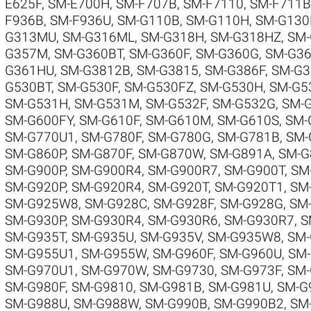
E625F
,
SM-E700H
,
SM-F707B
,
SM-F7110
,
SM-F711B
F936B
,
SM-F936U
,
SM-G110B
,
SM-G110H
,
SM-G130
G313MU
,
SM-G316ML
,
SM-G318H
,
SM-G318HZ
,
SM
G357M
,
SM-G360BT
,
SM-G360F
,
SM-G360G
,
SM-G3
G361HU
,
SM-G3812B
,
SM-G3815
,
SM-G386F
,
SM-G3
G530BT
,
SM-G530F
,
SM-G530FZ
,
SM-G530H
,
SM-G5
SM-G531H
,
SM-G531M
,
SM-G532F
,
SM-G532G
,
SM-
SM-G600FY
,
SM-G610F
,
SM-G610M
,
SM-G610S
,
SM-
SM-G770U1
,
SM-G780F
,
SM-G780G
,
SM-G781B
,
SM-
SM-G860P
,
SM-G870F
,
SM-G870W
,
SM-G891A
,
SM-G
SM-G900P
,
SM-G900R4
,
SM-G900R7
,
SM-G900T
,
SM
SM-G920P
,
SM-G920R4
,
SM-G920T
,
SM-G920T1
,
SM
SM-G925W8
,
SM-G928C
,
SM-G928F
,
SM-G928G
,
SM-
SM-G930P
,
SM-G930R4
,
SM-G930R6
,
SM-G930R7
,
S
SM-G935T
,
SM-G935U
,
SM-G935V
,
SM-G935W8
,
SM-
SM-G955U1
,
SM-G955W
,
SM-G960F
,
SM-G960U
,
SM
SM-G970U1
,
SM-G970W
,
SM-G9730
,
SM-G973F
,
SM-
SM-G980F
,
SM-G9810
,
SM-G981B
,
SM-G981U
,
SM-G
SM-G988U
,
SM-G988W
,
SM-G990B
,
SM-G990B2
,
SM