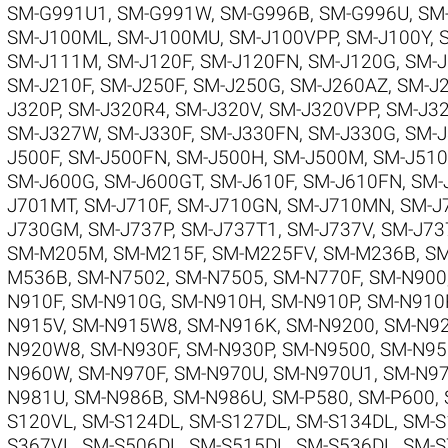
SM-G991U1
,
SM-G991W
,
SM-G996B
,
SM-G996U
,
SM
SM-J100ML
,
SM-J100MU
,
SM-J100VPP
,
SM-J100Y
,
SM-J111M
,
SM-J120F
,
SM-J120FN
,
SM-J120G
,
SM-
SM-J210F
,
SM-J250F
,
SM-J250G
,
SM-J260AZ
,
SM-J
J320P
,
SM-J320R4
,
SM-J320V
,
SM-J320VPP
,
SM-J3
SM-J327W
,
SM-J330F
,
SM-J330FN
,
SM-J330G
,
SM-
J500F
,
SM-J500FN
,
SM-J500H
,
SM-J500M
,
SM-J51
SM-J600G
,
SM-J600GT
,
SM-J610F
,
SM-J610FN
,
SM-
J701MT
,
SM-J710F
,
SM-J710GN
,
SM-J710MN
,
SM-J
J730GM
,
SM-J737P
,
SM-J737T1
,
SM-J737V
,
SM-J73
SM-M205M
,
SM-M215F
,
SM-M225FV
,
SM-M236B
,
SM
M536B
,
SM-N7502
,
SM-N7505
,
SM-N770F
,
SM-N900
N910F
,
SM-N910G
,
SM-N910H
,
SM-N910P
,
SM-N910
N915V
,
SM-N915W8
,
SM-N916K
,
SM-N9200
,
SM-N9
N920W8
,
SM-N930F
,
SM-N930P
,
SM-N9500
,
SM-N95
N960W
,
SM-N970F
,
SM-N970U
,
SM-N970U1
,
SM-N9
N981U
,
SM-N986B
,
SM-N986U
,
SM-P580
,
SM-P600
,
S120VL
,
SM-S124DL
,
SM-S127DL
,
SM-S134DL
,
SM-S
S367VL
,
SM-S506DL
,
SM-S515DL
,
SM-S536DL
,
SM-S