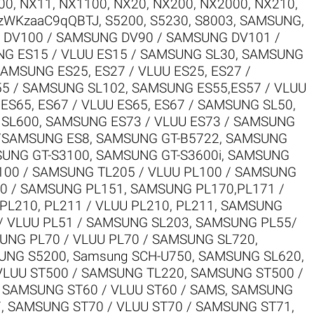
00
,
NX11
,
NX1100
,
NX20
,
NX200
,
NX2000
,
NX210
,
zWKzaaC9qQBTJ
,
S5200
,
S5230
,
S8003
,
SAMSUNG
,
DV100 / SAMSUNG DV90 / SAMSUNG DV101 /
G ES15 / VLUU ES15 / SAMSUNG SL30
,
SAMSUNG
AMSUNG ES25, ES27 / VLUU ES25, ES27 /
55 / SAMSUNG SL102
,
SAMSUNG ES55,ES57 / VLUU
S65, ES67 / VLUU ES65, ES67 / SAMSUNG SL50
,
 SL600
,
SAMSUNG ES73 / VLUU ES73 / SAMSUNG
/SAMSUNG ES8
,
SAMSUNG GT-B5722
,
SAMSUNG
UNG GT-S3100
,
SAMSUNG GT-S3600i
,
SAMSUNG
00 / SAMSUNG TL205 / VLUU PL100 / SAMSUNG
0 / SAMSUNG PL151
,
SAMSUNG PL170,PL171 /
L210, PL211 / VLUU PL210, PL211
,
SAMSUNG
 VLUU PL51 / SAMSUNG SL203
,
SAMSUNG PL55/
UNG PL70 / VLUU PL70 / SAMSUNG SL720
,
UNG S5200
,
Samsung SCH-U750
,
SAMSUNG SL620
,
VLUU ST500 / SAMSUNG TL220
,
SAMSUNG ST500 /
,
SAMSUNG ST60 / VLUU ST60 / SAMS
,
SAMSUNG
7
,
SAMSUNG ST70 / VLUU ST70 / SAMSUNG ST71
,