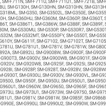
,
SM-F711N
,
SM-F711U
,
SM-F711U1
,
SM-F721B
,
SM-
BU
,
SM-G130H
,
SM-G130HN
,
SM-G310HN
,
SM-G313H
-G318ML
,
SM-G350
,
SM-G3502L
,
SM-G350E
,
SM-G35
60H
,
SM-G360HU
,
SM-G360M
,
SM-G360P
,
SM-G360T
,
86T
,
SM-G386T1
,
SM-G386W
,
SM-G388F
,
SM-G389F
,
30M
,
SM-G530MU
,
SM-G530P
,
SM-G530R7
,
SM-G530
G532M
,
SM-G532MT
,
SM-G550FY
,
SM-G550T
,
SM-G55
G610Y
,
SM-G611F
,
SM-G7102
,
SM-G7102T
,
SM-G710
G781U
,
SM-G781U1
,
SM-G781V
,
SM-G781W
,
SM-G80
892A
,
SM-G892U
,
SM-G9008W
,
SM-G900F
,
SM-G900
-G900T3
,
SM-G900V
,
SM-G900W8
,
SM-G901F
,
SM-G9
-G920V
,
SM-G920W8
,
SM-G925F
,
SM-G925I
,
SM-G925
G928I
,
SM-G928P
,
SM-G928T
,
SM-G928V
,
SM-G928W
M-G930T
,
SM-G930U
,
SM-G930V
,
SM-G930VL
,
SM-G9
G9500
,
SM-G950F
,
SM-G950U
,
SM-G950U1
,
SM-G95
-G960U1
,
SM-G960W
,
SM-G9650
,
SM-G965F
,
SM-G96
G973U
,
SM-G973U1
,
SM-G973W
,
SM-G9750
,
SM-G97
981U1
,
SM-G981V
,
SM-G981W
,
SM-G985F
,
SM-G986B
-G990E
,
SM-G990U
,
SM-G990U2
,
SM-G990W
,
SM-G9