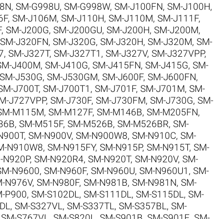
8N
,
SM-G998U
,
SM-G998W
,
SM-J100FN
,
SM-J100H
,
6F
,
SM-J106M
,
SM-J110H
,
SM-J110M
,
SM-J111F
,
F
,
SM-J200G
,
SM-J200GU
,
SM-J200H
,
SM-J200M
,
SM-J320FN
,
SM-J320G
,
SM-J320H
,
SM-J320M
,
SM-
7
,
SM-J327T
,
SM-J327T1
,
SM-J327V
,
SM-J327VPP
,
SM-J400M
,
SM-J410G
,
SM-J415FN
,
SM-J415G
,
SM-
SM-J530G
,
SM-J530GM
,
SM-J600F
,
SM-J600FN
,
SM-J700T
,
SM-J700T1
,
SM-J701F
,
SM-J701M
,
SM-
M-J727VPP
,
SM-J730F
,
SM-J730FM
,
SM-J730G
,
SM-
SM-M115M
,
SM-M127F
,
SM-M146B
,
SM-M205FN
,
36B
,
SM-M515F
,
SM-M526B
,
SM-M526BR
,
SM-
N900T
,
SM-N900V
,
SM-N900W8
,
SM-N910C
,
SM-
M-N910W8
,
SM-N915FY
,
SM-N915P
,
SM-N915T
,
SM-
-N920P
,
SM-N920R4
,
SM-N920T
,
SM-N920V
,
SM-
SM-N9600
,
SM-N960F
,
SM-N960U
,
SM-N960U1
,
SM-
-N976V
,
SM-N980F
,
SM-N981B
,
SM-N981N
,
SM-
-P900
,
SM-S102DL
,
SM-S111DL
,
SM-S115DL
,
SM-
DL
,
SM-S327VL
,
SM-S337TL
,
SM-S357BL
,
SM-
,
SM-S767VL
,
SM-S820L
,
SM-S901B
,
SM-S901E
,
SM-