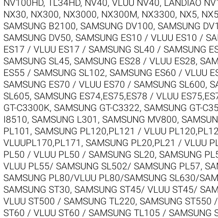
NV100HD, TL34HD
,
NV40, VLUU NV40, LANDIAO NV
NX30
,
NX300
,
NX3000
,
NX300M
,
NX3300
,
NX5
,
NX
SAMSUNG B2100
,
SAMSUNG DV100
,
SAMSUNG DV1
SAMSUNG DV50
,
SAMSUNG ES10 / VLUU ES10 / S
ES17 / VLUU ES17 / SAMSUNG SL40 / SAMSUNG E
SAMSUNG SL45
,
SAMSUNG ES28 / VLUU ES28
,
SAM
ES55 / SAMSUNG SL102
,
SAMSUNG ES60 / VLUU E
SAMSUNG ES70 / VLUU ES70 / SAMSUNG SL600
,
S
SL605
,
SAMSUNG ES74,ES75,ES78 / VLUU ES75,ES
GT-C3300K
,
SAMSUNG GT-C3322
,
SAMSUNG GT-C3
I8510
,
SAMSUNG L301
,
SAMSUNG MV800
,
SAMSUNG
PL101
,
SAMSUNG PL120,PL121 / VLUU PL120,PL1
VLUUPL170,PL171
,
SAMSUNG PL20,PL21 / VLUU P
PL50 / VLUU PL50 / SAMSUNG SL20
,
SAMSUNG PL5
VLUU PL55/ SAMSUNG SL502/ SAMSUNG PL57
,
SA
SAMSUNG PL80/VLUU PL80/SAMSUNG SL630/SAM
SAMSUNG ST30
,
SAMSUNG ST45/ VLUU ST45/ SA
VLUU ST500 / SAMSUNG TL220
,
SAMSUNG ST550 /
ST60 / VLUU ST60 / SAMSUNG TL105 / SAMSUNG 