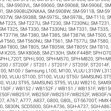
2L
,
SM-S903VL
,
SM-S9060
,
SM-S906B
,
SM-S906E
,
SM
U1
,
SM-S908UZKNXAA
,
SM-S908W
,
SM-S911B
,
SM-S9
S937W
,
SM-S938B
,
SM-S975L
,
SM-S978L
,
SM-T110
,
S
M-T225
,
SM-T227U
,
SM-T230
,
SM-T230NU
,
SM-T231
SM-T325
,
SM-T330
,
SM-T330NU
,
SM-T331
,
SM-T335
,
M-T377W
,
SM-T380
,
SM-T385
,
SM-T387W
,
SM-T500
,
S
M-T560
,
SM-T560NU
,
SM-T561
,
SM-T577U
,
SM-T580
,
SM-T800
,
SM-T805
,
SM-T805W
,
SM-T805Y
,
SM-T810
,
M-X205
,
SM-X806B
,
SM-Z130H
,
SMX-F44BP
,
SPH-D7
SPH-L720T
,
SPH-L900
,
SPH-M570
,
SPH-M820
,
SPH-M
200 / ST200F / ST201 / ST201F / ST205F
,
ST2014F
00, M100 / Samsung L100, M100
,
VLUU L310W L31
100
,
VLUU ST100, ST100
,
VLUU ST50/ SAMSUNG ST
80
,
VLUU ST95, SAMSUNG ST95
,
VLUU WB210, SAM
150F / WB152 / WB152F / WB151 / WB151F
,
WB150
250F/WB251F
,
WB250F/WB251F/WB252F
,
WB30F/
07
,
A767
,
A777
,
A837
,
G800
,
G80L
,
GT-S6700T
,
HMX-
0
,
S830N
,
SCD5000
,
SGH-A736
,
SGH-A737
,
SGH-A86