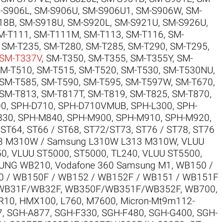
-S906L
,
SM-S906U
,
SM-S906U1
,
SM-S906W
,
SM-
18B
,
SM-S918U
,
SM-S920L
,
SM-S921U
,
SM-S926U
,
M-T111
,
SM-T111M
,
SM-T113
,
SM-T116
,
SM-
,
SM-T235
,
SM-T280
,
SM-T285
,
SM-T290
,
SM-T295
,
SM-T337V
,
SM-T350
,
SM-T355
,
SM-T355Y
,
SM-
M-T510
,
SM-T515
,
SM-T520
,
SM-T530
,
SM-T530NU
,
SM-T585
,
SM-T590
,
SM-T595
,
SM-T597W
,
SM-T670
,
SM-T813
,
SM-T817T
,
SM-T819
,
SM-T825
,
SM-T870
,
00
,
SPH-D710
,
SPH-D710VMUB
,
SPH-L300
,
SPH-
830
,
SPH-M840
,
SPH-M900
,
SPH-M910
,
SPH-M920
,
,
ST64
,
ST66 / ST68
,
ST72/ST73
,
ST76 / ST78
,
ST76
3 M310W / Samsung L310W L313 M310W
,
VLUU
50
,
VLUU ST5000, ST5000, TL240
,
VLUU ST5500,
SUNG WB210
,
Vodafone 360 Samsung M1
,
WB150 /
 / WB150F / WB152 / WB152F / WB151 / WB151F
WB31F/WB32F
,
WB350F/WB351F/WB352F
,
WB700
,
R10
,
HMX100
,
L760
,
M7600
,
Micron-Mt9m112-
7
,
SGH-A877
,
SGH-F330
,
SGH-F480
,
SGH-G400
,
SGH-