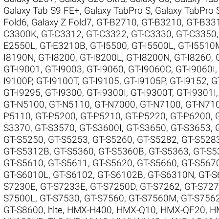
Galaxy Tab S9 FE+
,
Galaxy TabPro S
,
Galaxy TabPro 
Fold6
,
Galaxy Z Fold7
,
GT-B2710
,
GT-B3210
,
GT-B33
C3300K
,
GT-C3312
,
GT-C3322
,
GT-C3330
,
GT-C3350
E2550L
,
GT-E3210B
,
GT-I5500
,
GT-I5500L
,
GT-I5510
I8190N
,
GT-I8200
,
GT-I8200L
,
GT-I8200N
,
GT-I8260
,
GT-I9001
,
GT-I9003
,
GT-I9060
,
GT-I9060C
,
GT-I9060I
I9100P
,
GT-I9100T
,
GT-I9105
,
GT-I9105P
,
GT-I9152
,
G
GT-I9295
,
GT-I9300
,
GT-I9300I
,
GT-I9300T
,
GT-I9301I
GT-N5100
,
GT-N5110
,
GT-N7000
,
GT-N7100
,
GT-N71
P5110
,
GT-P5200
,
GT-P5210
,
GT-P5220
,
GT-P6200
,
S3370
,
GT-S3570
,
GT-S3600I
,
GT-S3650
,
GT-S3653
,
GT-S5250
,
GT-S5253
,
GT-S5260
,
GT-S5282
,
GT-S528
GT-S5312B
,
GT-S5360
,
GT-S5360B
,
GT-S5363
,
GT-S5
GT-S5610
,
GT-S5611
,
GT-S5620
,
GT-S5660
,
GT-S567
GT-S6010L
,
GT-S6102
,
GT-S6102B
,
GT-S6310N
,
GT-S
S7230E
,
GT-S7233E
,
GT-S7250D
,
GT-S7262
,
GT-S72
S7500L
,
GT-S7530
,
GT-S7560
,
GT-S7560M
,
GT-S756
GT-S8600
,
hlte
,
HMX-H400
,
HMX-Q10
,
HMX-QF20
,
H