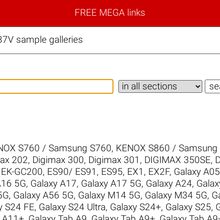
FREE MEGA links
7V sample galleries
NOX S760 / Samsung S760
,
KENOX S860 / Samsung
ax 202
,
Digimax 300
,
Digimax 301
,
DIGIMAX 350SE
,
D
,
EK-GC200
,
ES90/ ES91
,
ES95
,
EX1
,
EX2F
,
Galaxy A05
A16 5G
,
Galaxy A17
,
Galaxy A17 5G
,
Galaxy A24
,
Galax
5G
,
Galaxy A56 5G
,
Galaxy M14 5G
,
Galaxy M34 5G
,
G
y S24 FE
,
Galaxy S24 Ultra
,
Galaxy S24+
,
Galaxy S25
,
b A11+
,
Galaxy Tab A9
,
Galaxy Tab A9+
,
Galaxy Tab A9