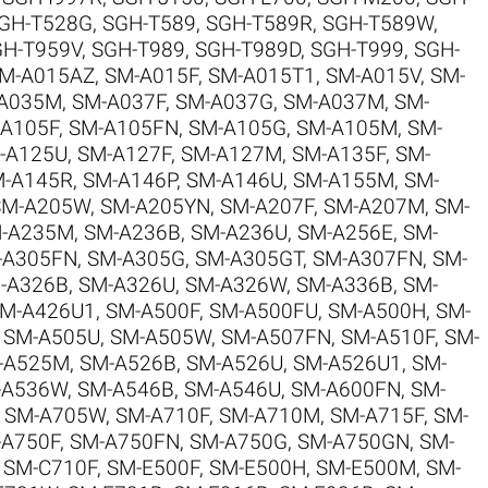
GH-T528G
,
SGH-T589
,
SGH-T589R
,
SGH-T589W
,
GH-T959V
,
SGH-T989
,
SGH-T989D
,
SGH-T999
,
SGH-
M-A015AZ
,
SM-A015F
,
SM-A015T1
,
SM-A015V
,
SM-
A035M
,
SM-A037F
,
SM-A037G
,
SM-A037M
,
SM-
A105F
,
SM-A105FN
,
SM-A105G
,
SM-A105M
,
SM-
-A125U
,
SM-A127F
,
SM-A127M
,
SM-A135F
,
SM-
-A145R
,
SM-A146P
,
SM-A146U
,
SM-A155M
,
SM-
SM-A205W
,
SM-A205YN
,
SM-A207F
,
SM-A207M
,
SM-
-A235M
,
SM-A236B
,
SM-A236U
,
SM-A256E
,
SM-
-A305FN
,
SM-A305G
,
SM-A305GT
,
SM-A307FN
,
SM-
-A326B
,
SM-A326U
,
SM-A326W
,
SM-A336B
,
SM-
M-A426U1
,
SM-A500F
,
SM-A500FU
,
SM-A500H
,
SM-
,
SM-A505U
,
SM-A505W
,
SM-A507FN
,
SM-A510F
,
SM-
-A525M
,
SM-A526B
,
SM-A526U
,
SM-A526U1
,
SM-
-A536W
,
SM-A546B
,
SM-A546U
,
SM-A600FN
,
SM-
,
SM-A705W
,
SM-A710F
,
SM-A710M
,
SM-A715F
,
SM-
-A750F
,
SM-A750FN
,
SM-A750G
,
SM-A750GN
,
SM-
,
SM-C710F
,
SM-E500F
,
SM-E500H
,
SM-E500M
,
SM-