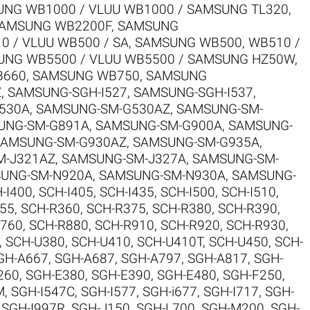
NG WB1000 / VLUU WB1000 / SAMSUNG TL320
,
AMSUNG WB2200F
,
SAMSUNG
 / VLUU WB500 / SA
,
SAMSUNG WB500, WB510 /
NG WB5500 / VLUU WB5500 / SAMSUNG HZ50W
,
B660
,
SAMSUNG WB750
,
SAMSUNG
Z
,
SAMSUNG-SGH-I527
,
SAMSUNG-SGH-I537
,
530A
,
SAMSUNG-SM-G530AZ
,
SAMSUNG-SM-
UNG-SM-G891A
,
SAMSUNG-SM-G900A
,
SAMSUNG-
SAMSUNG-SM-G930AZ
,
SAMSUNG-SM-G935A
,
M-J321AZ
,
SAMSUNG-SM-J327A
,
SAMSUNG-SM-
UNG-SM-N920A
,
SAMSUNG-SM-N930A
,
SAMSUNG-
-I400
,
SCH-I405
,
SCH-I435
,
SCH-I500
,
SCH-I510
,
55
,
SCH-R360
,
SCH-R375
,
SCH-R380
,
SCH-R390
,
R760
,
SCH-R880
,
SCH-R910
,
SCH-R920
,
SCH-R930
,
,
SCH-U380
,
SCH-U410
,
SCH-U410T
,
SCH-U450
,
SCH-
GH-A667
,
SGH-A687
,
SGH-A797
,
SGH-A817
,
SGH-
260
,
SGH-E380
,
SGH-E390
,
SGH-E480
,
SGH-F250
,
M
,
SGH-I547C
,
SGH-I577
,
SGH-i677
,
SGH-I717
,
SGH-
,
SGH-I997R
,
SGH-J150
,
SGH-L700
,
SGH-M200
,
SGH-