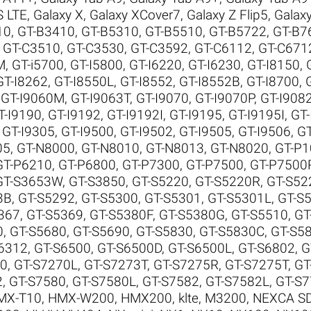
S LTE
,
Galaxy X
,
Galaxy XCover7
,
Galaxy Z Flip5
,
Galaxy
10
,
GT-B3410
,
GT-B5310
,
GT-B5510
,
GT-B5722
,
GT-B7
,
GT-C3510
,
GT-C3530
,
GT-C3592
,
GT-C6112
,
GT-C671
M
,
GT-i5700
,
GT-I5800
,
GT-I6220
,
GT-I6230
,
GT-I8150
,
GT-I8262
,
GT-I8550L
,
GT-I8552
,
GT-I8552B
,
GT-I8700
,
,
GT-I9060M
,
GT-I9063T
,
GT-I9070
,
GT-I9070P
,
GT-I908
T-I9190
,
GT-I9192
,
GT-I9192I
,
GT-I9195
,
GT-I9195I
,
GT-
,
GT-I9305
,
GT-I9500
,
GT-I9502
,
GT-I9505
,
GT-I9506
,
GT
05
,
GT-N8000
,
GT-N8010
,
GT-N8013
,
GT-N8020
,
GT-P1
GT-P6210
,
GT-P6800
,
GT-P7300
,
GT-P7500
,
GT-P7500
GT-S3653W
,
GT-S3850
,
GT-S5220
,
GT-S5220R
,
GT-S52
3B
,
GT-S5292
,
GT-S5300
,
GT-S5301
,
GT-S5301L
,
GT-S
367
,
GT-S5369
,
GT-S5380F
,
GT-S5380G
,
GT-S5510
,
GT
0
,
GT-S5680
,
GT-S5690
,
GT-S5830
,
GT-S5830C
,
GT-S58
6312
,
GT-S6500
,
GT-S6500D
,
GT-S6500L
,
GT-S6802
,
G
70
,
GT-S7270L
,
GT-S7273T
,
GT-S7275R
,
GT-S7275T
,
GT
2
,
GT-S7580
,
GT-S7580L
,
GT-S7582
,
GT-S7582L
,
GT-S7
MX-T10
,
HMX-W200
,
HMX200
,
klte
,
M3200
,
NEXCA S