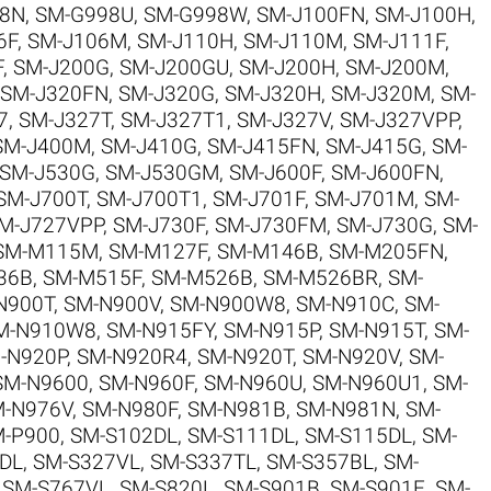
8N
,
SM-G998U
,
SM-G998W
,
SM-J100FN
,
SM-J100H
,
6F
,
SM-J106M
,
SM-J110H
,
SM-J110M
,
SM-J111F
,
F
,
SM-J200G
,
SM-J200GU
,
SM-J200H
,
SM-J200M
,
SM-J320FN
,
SM-J320G
,
SM-J320H
,
SM-J320M
,
SM-
7
,
SM-J327T
,
SM-J327T1
,
SM-J327V
,
SM-J327VPP
,
SM-J400M
,
SM-J410G
,
SM-J415FN
,
SM-J415G
,
SM-
SM-J530G
,
SM-J530GM
,
SM-J600F
,
SM-J600FN
,
SM-J700T
,
SM-J700T1
,
SM-J701F
,
SM-J701M
,
SM-
M-J727VPP
,
SM-J730F
,
SM-J730FM
,
SM-J730G
,
SM-
SM-M115M
,
SM-M127F
,
SM-M146B
,
SM-M205FN
,
36B
,
SM-M515F
,
SM-M526B
,
SM-M526BR
,
SM-
N900T
,
SM-N900V
,
SM-N900W8
,
SM-N910C
,
SM-
M-N910W8
,
SM-N915FY
,
SM-N915P
,
SM-N915T
,
SM-
-N920P
,
SM-N920R4
,
SM-N920T
,
SM-N920V
,
SM-
SM-N9600
,
SM-N960F
,
SM-N960U
,
SM-N960U1
,
SM-
-N976V
,
SM-N980F
,
SM-N981B
,
SM-N981N
,
SM-
-P900
,
SM-S102DL
,
SM-S111DL
,
SM-S115DL
,
SM-
DL
,
SM-S327VL
,
SM-S337TL
,
SM-S357BL
,
SM-
,
SM-S767VL
,
SM-S820L
,
SM-S901B
,
SM-S901E
,
SM-