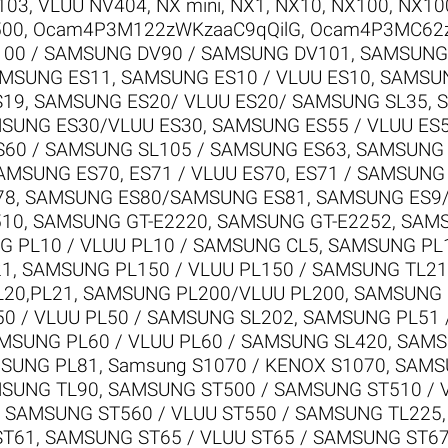
103, VLUU NV404
,
NX mini
,
NX1
,
NX10
,
NX100
,
NX10
500
,
Ocam4P3M122zWKzaaC9qQilG
,
Ocam4P3MC62
00 / SAMSUNG DV90 / SAMSUNG DV101
,
SAMSUNG 
AMSUNG ES11
,
SAMSUNG ES10 / VLUU ES10
,
SAMSUN
S19
,
SAMSUNG ES20/ VLUU ES20/ SAMSUNG SL35
,
S
SUNG ES30/VLUU ES30
,
SAMSUNG ES55 / VLUU ES
S60 / SAMSUNG SL105 / SAMSUNG ES63
,
SAMSUNG E
AMSUNG ES70, ES71 / VLUU ES70, ES71 / SAMSUNG
78
,
SAMSUNG ES80/SAMSUNG ES81
,
SAMSUNG ES9
510
,
SAMSUNG GT-E2220
,
SAMSUNG GT-E2252
,
SAMS
 PL10 / VLUU PL10 / SAMSUNG CL5
,
SAMSUNG PL1
21
,
SAMSUNG PL150 / VLUU PL150 / SAMSUNG TL21
L20,PL21
,
SAMSUNG PL200/VLUU PL200
,
SAMSUNG P
0 / VLUU PL50 / SAMSUNG SL202
,
SAMSUNG PL51 /
MSUNG PL60 / VLUU PL60 / SAMSUNG SL420
,
SAMS
SUNG PL81
,
Samsung S1070 / KENOX S1070
,
SAMS
MSUNG TL90
,
SAMSUNG ST500 / SAMSUNG ST510 / 
 SAMSUNG ST560 / VLUU ST550 / SAMSUNG TL225
ST61
,
SAMSUNG ST65 / VLUU ST65 / SAMSUNG ST6