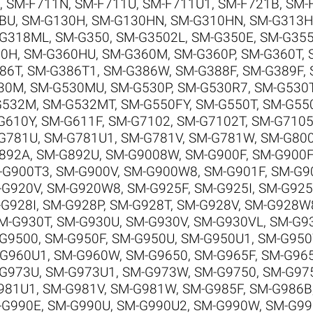
,
SM-F711N
,
SM-F711U
,
SM-F711U1
,
SM-F721B
,
SM-
BU
,
SM-G130H
,
SM-G130HN
,
SM-G310HN
,
SM-G313H
-G318ML
,
SM-G350
,
SM-G3502L
,
SM-G350E
,
SM-G35
60H
,
SM-G360HU
,
SM-G360M
,
SM-G360P
,
SM-G360T
,
86T
,
SM-G386T1
,
SM-G386W
,
SM-G388F
,
SM-G389F
,
30M
,
SM-G530MU
,
SM-G530P
,
SM-G530R7
,
SM-G530
G532M
,
SM-G532MT
,
SM-G550FY
,
SM-G550T
,
SM-G55
G610Y
,
SM-G611F
,
SM-G7102
,
SM-G7102T
,
SM-G710
G781U
,
SM-G781U1
,
SM-G781V
,
SM-G781W
,
SM-G80
892A
,
SM-G892U
,
SM-G9008W
,
SM-G900F
,
SM-G900
-G900T3
,
SM-G900V
,
SM-G900W8
,
SM-G901F
,
SM-G9
-G920V
,
SM-G920W8
,
SM-G925F
,
SM-G925I
,
SM-G925
G928I
,
SM-G928P
,
SM-G928T
,
SM-G928V
,
SM-G928W
M-G930T
,
SM-G930U
,
SM-G930V
,
SM-G930VL
,
SM-G9
G9500
,
SM-G950F
,
SM-G950U
,
SM-G950U1
,
SM-G95
-G960U1
,
SM-G960W
,
SM-G9650
,
SM-G965F
,
SM-G96
G973U
,
SM-G973U1
,
SM-G973W
,
SM-G9750
,
SM-G97
981U1
,
SM-G981V
,
SM-G981W
,
SM-G985F
,
SM-G986B
-G990E
,
SM-G990U
,
SM-G990U2
,
SM-G990W
,
SM-G9