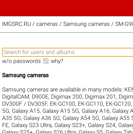
iMGSRC.RU
/
cameras / Samsung cameras / SM-G98
w/o passwords
why?
Samsung cameras
Samsung cameras are available in many models:
KE
DigitalCAM
,
D900E
,
Digimax 200
,
Digimax 201
,
Digim
DV300F / DV305F
,
EK-GC100
,
EK-GC110
,
EK-GC120
5G
,
Galaxy A15
,
Galaxy A15 5G
,
Galaxy A16
,
Galaxy 
A35 5G
,
Galaxy A36 5G
,
Galaxy A54 5G
,
Galaxy A55 
FE
,
Galaxy S23 Ultra
,
Galaxy S23+
,
Galaxy S24
,
Galax
Galaxy S25+
,
Galaxy S26 Ultra
,
Galaxy S5
,
Galaxy Ta