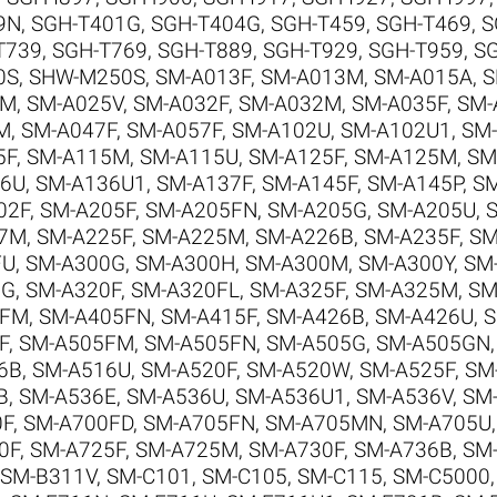
9N
,
SGH-T401G
,
SGH-T404G
,
SGH-T459
,
SGH-T469
,
S
T739
,
SGH-T769
,
SGH-T889
,
SGH-T929
,
SGH-T959
,
S
0S
,
SHW-M250S
,
SM-A013F
,
SM-A013M
,
SM-A015A
,
S
5M
,
SM-A025V
,
SM-A032F
,
SM-A032M
,
SM-A035F
,
SM-
M
,
SM-A047F
,
SM-A057F
,
SM-A102U
,
SM-A102U1
,
SM-
5F
,
SM-A115M
,
SM-A115U
,
SM-A125F
,
SM-A125M
,
SM
36U
,
SM-A136U1
,
SM-A137F
,
SM-A145F
,
SM-A145P
,
SM
02F
,
SM-A205F
,
SM-A205FN
,
SM-A205G
,
SM-A205U
,
17M
,
SM-A225F
,
SM-A225M
,
SM-A226B
,
SM-A235F
,
SM
FU
,
SM-A300G
,
SM-A300H
,
SM-A300M
,
SM-A300Y
,
SM
5G
,
SM-A320F
,
SM-A320FL
,
SM-A325F
,
SM-A325M
,
SM
5FM
,
SM-A405FN
,
SM-A415F
,
SM-A426B
,
SM-A426U
,
S
F
,
SM-A505FM
,
SM-A505FN
,
SM-A505G
,
SM-A505GN
6B
,
SM-A516U
,
SM-A520F
,
SM-A520W
,
SM-A525F
,
SM
B
,
SM-A536E
,
SM-A536U
,
SM-A536U1
,
SM-A536V
,
SM
0F
,
SM-A700FD
,
SM-A705FN
,
SM-A705MN
,
SM-A705U
0F
,
SM-A725F
,
SM-A725M
,
SM-A730F
,
SM-A736B
,
SM
SM-B311V
,
SM-C101
,
SM-C105
,
SM-C115
,
SM-C5000