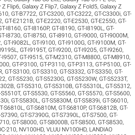
 Z Flip6
,
Galaxy Z Flip7
,
Galaxy Z Fold5
,
Galaxy Z
610
,
GT-B7722
,
GT-C3200
,
GT-C3222
,
GT-C3300i
,
GT-
2
,
GT-E2121B
,
GT-E2220
,
GT-E2530
,
GT-E2550
,
GT-
GT-I8160
,
GT-I8160P
,
GT-I8190
,
GT-I8190L
,
GT-
GT-I8730
,
GT-I8750
,
GT-i8910
,
GT-I9000
,
GT-I9000M
,
2
,
GT-I9082L
,
GT-I9100
,
GT-I9100G
,
GT-I9100M
,
GT-
I9195L
,
GT-I9195T
,
GT-I9200
,
GT-I9205
,
GT-I9260
,
-I9507
,
GT-I9515
,
GT-M2310
,
GT-M8800
,
GT-M8910
,
000
,
GT-P3100
,
GT-P3110
,
GT-P3113
,
GT-P5100
,
GT-
R
,
GT-S3100
,
GT-S3310
,
GT-S3332
,
GT-S3350
,
GT-
22
,
GT-S5230
,
GT-S5230G
,
GT-S5230W
,
GT-S5233T
,
5302B
,
GT-S5310
,
GT-S5310B
,
GT-S5310L
,
GT-S5312
,
-S5510T
,
GT-S5530
,
GT-S5560
,
GT-S5570
,
GT-S5600
,
30i
,
GT-S5830L
,
GT-S5830M
,
GT-S5839i
,
GT-S6010
,
T-S6810L
,
GT-S6810M
,
GT-S6810P
,
GT-S6812B
,
GT-
-S7390
,
GT-S7390G
,
GT-S7390L
,
GT-S7500
,
GT-
710
,
GT-S8000
,
GT-S8000B
,
GT-S8500
,
GT-S8530
,
DC-210
,
NV100HD, VLUU NV100HD, LANDIAO