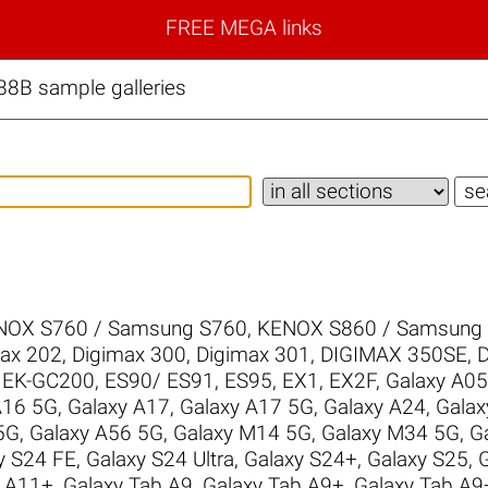
FREE MEGA links
8B sample galleries
NOX S760 / Samsung S760
,
KENOX S860 / Samsung
ax 202
,
Digimax 300
,
Digimax 301
,
DIGIMAX 350SE
,
D
,
EK-GC200
,
ES90/ ES91
,
ES95
,
EX1
,
EX2F
,
Galaxy A05
A16 5G
,
Galaxy A17
,
Galaxy A17 5G
,
Galaxy A24
,
Galax
5G
,
Galaxy A56 5G
,
Galaxy M14 5G
,
Galaxy M34 5G
,
G
y S24 FE
,
Galaxy S24 Ultra
,
Galaxy S24+
,
Galaxy S25
,
b A11+
,
Galaxy Tab A9
,
Galaxy Tab A9+
,
Galaxy Tab A9