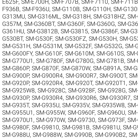
E625F
,
SM-E700H
,
SM-F707B
,
SM-F7110
,
SM-F711B
F936B
,
SM-F936U
,
SM-G110B
,
SM-G110H
,
SM-G130
G313MU
,
SM-G316ML
,
SM-G318H
,
SM-G318HZ
,
SM
G357M
,
SM-G360BT
,
SM-G360F
,
SM-G360G
,
SM-G3
G361HU
,
SM-G3812B
,
SM-G3815
,
SM-G386F
,
SM-G3
G530BT
,
SM-G530F
,
SM-G530FZ
,
SM-G530H
,
SM-G5
SM-G531H
,
SM-G531M
,
SM-G532F
,
SM-G532G
,
SM-
SM-G600FY
,
SM-G610F
,
SM-G610M
,
SM-G610S
,
SM-
SM-G770U1
,
SM-G780F
,
SM-G780G
,
SM-G781B
,
SM-
SM-G860P
,
SM-G870F
,
SM-G870W
,
SM-G891A
,
SM-G
SM-G900P
,
SM-G900R4
,
SM-G900R7
,
SM-G900T
,
SM
SM-G920P
,
SM-G920R4
,
SM-G920T
,
SM-G920T1
,
SM
SM-G925W8
,
SM-G928C
,
SM-G928F
,
SM-G928G
,
SM-
SM-G930P
,
SM-G930R4
,
SM-G930R6
,
SM-G930R7
,
S
SM-G935T
,
SM-G935U
,
SM-G935V
,
SM-G935W8
,
SM-
SM-G955U1
,
SM-G955W
,
SM-G960F
,
SM-G960U
,
SM
SM-G970U1
,
SM-G970W
,
SM-G9730
,
SM-G973F
,
SM-
SM-G980F
,
SM-G9810
,
SM-G981B
,
SM-G981U
,
SM-G
SM-G988U
,
SM-G988W
,
SM-G990B
,
SM-G990B2
,
SM