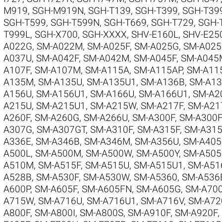
M919
,
SGH-M919N
,
SGH-T139
,
SGH-T399
,
SGH-T39
SGH-T599
,
SGH-T599N
,
SGH-T669
,
SGH-T729
,
SGH-
T999L
,
SGH-X700
,
SGH-XXXX
,
SHV-E160L
,
SHV-E25
A022G
,
SM-A022M
,
SM-A025F
,
SM-A025G
,
SM-A02
A037U
,
SM-A042F
,
SM-A042M
,
SM-A045F
,
SM-A045
A107F
,
SM-A107M
,
SM-A115A
,
SM-A115AP
,
SM-A11
A135M
,
SM-A135U
,
SM-A135U1
,
SM-A136B
,
SM-A1
A156U
,
SM-A156U1
,
SM-A166U
,
SM-A166U1
,
SM-A2
A215U
,
SM-A215U1
,
SM-A215W
,
SM-A217F
,
SM-A2
A260F
,
SM-A260G
,
SM-A266U
,
SM-A300F
,
SM-A300
A307G
,
SM-A307GT
,
SM-A310F
,
SM-A315F
,
SM-A31
A336E
,
SM-A346B
,
SM-A346M
,
SM-A356U
,
SM-A40
A500L
,
SM-A500M
,
SM-A500W
,
SM-A500Y
,
SM-A505
A510M
,
SM-A515F
,
SM-A515U
,
SM-A515U1
,
SM-A51
A528B
,
SM-A530F
,
SM-A530W
,
SM-A5360
,
SM-A536
A600P
,
SM-A605F
,
SM-A605FN
,
SM-A605G
,
SM-A70
A715W
,
SM-A716U
,
SM-A716U1
,
SM-A716V
,
SM-A72
A800F
,
SM-A800I
,
SM-A800S
,
SM-A910F
,
SM-A920F
,