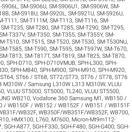
-S906L
,
SM-S906U
,
SM-S906U1
,
SM-S906W
,
SM-
18B
,
SM-S918U
,
SM-S920L
,
SM-S921U
,
SM-S926U
,
M-T111
,
SM-T111M
,
SM-T113
,
SM-T116
,
SM-
,
SM-T235
,
SM-T280
,
SM-T285
,
SM-T290
,
SM-T295
,
SM-T337V
,
SM-T350
,
SM-T355
,
SM-T355Y
,
SM-
M-T510
,
SM-T515
,
SM-T520
,
SM-T530
,
SM-T530NU
,
SM-T585
,
SM-T590
,
SM-T595
,
SM-T597W
,
SM-T670
,
SM-T813
,
SM-T817T
,
SM-T819
,
SM-T825
,
SM-T870
,
00
,
SPH-D710
,
SPH-D710VMUB
,
SPH-L300
,
SPH-
830
,
SPH-M840
,
SPH-M900
,
SPH-M910
,
SPH-M920
,
,
ST64
,
ST66 / ST68
,
ST72/ST73
,
ST76 / ST78
,
ST76
3 M310W / Samsung L310W L313 M310W
,
VLUU
50
,
VLUU ST5000, ST5000, TL240
,
VLUU ST5500,
SUNG WB210
,
Vodafone 360 Samsung M1
,
WB150 /
 / WB150F / WB152 / WB152F / WB151 / WB151F
WB31F/WB32F
,
WB350F/WB351F/WB352F
,
WB700
,
R10
,
HMX100
,
L760
,
M7600
,
Micron-Mt9m112-
7
,
SGH-A877
,
SGH-F330
,
SGH-F480
,
SGH-G400
,
SGH-