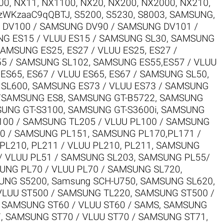
00
,
NX11
,
NX1100
,
NX20
,
NX200
,
NX2000
,
NX210
,
zWKzaaC9qQBTJ
,
S5200
,
S5230
,
S8003
,
SAMSUNG
,
DV100 / SAMSUNG DV90 / SAMSUNG DV101 /
G ES15 / VLUU ES15 / SAMSUNG SL30
,
SAMSUNG
AMSUNG ES25, ES27 / VLUU ES25, ES27 /
55 / SAMSUNG SL102
,
SAMSUNG ES55,ES57 / VLUU
S65, ES67 / VLUU ES65, ES67 / SAMSUNG SL50
,
 SL600
,
SAMSUNG ES73 / VLUU ES73 / SAMSUNG
/SAMSUNG ES8
,
SAMSUNG GT-B5722
,
SAMSUNG
UNG GT-S3100
,
SAMSUNG GT-S3600i
,
SAMSUNG
00 / SAMSUNG TL205 / VLUU PL100 / SAMSUNG
0 / SAMSUNG PL151
,
SAMSUNG PL170,PL171 /
L210, PL211 / VLUU PL210, PL211
,
SAMSUNG
 VLUU PL51 / SAMSUNG SL203
,
SAMSUNG PL55/
UNG PL70 / VLUU PL70 / SAMSUNG SL720
,
UNG S5200
,
Samsung SCH-U750
,
SAMSUNG SL620
,
VLUU ST500 / SAMSUNG TL220
,
SAMSUNG ST500 /
,
SAMSUNG ST60 / VLUU ST60 / SAMS
,
SAMSUNG
7
,
SAMSUNG ST70 / VLUU ST70 / SAMSUNG ST71
,