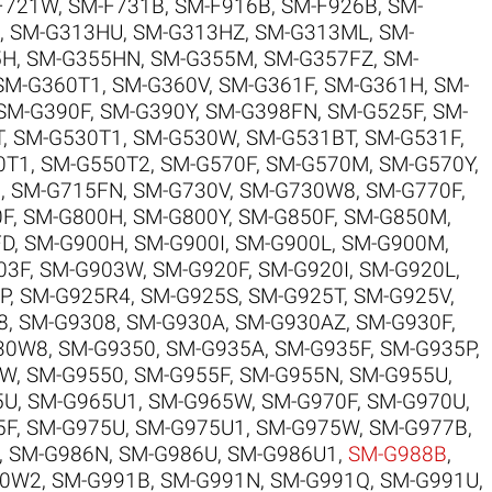
F721W
,
SM-F731B
,
SM-F916B
,
SM-F926B
,
SM-
,
SM-G313HU
,
SM-G313HZ
,
SM-G313ML
,
SM-
5H
,
SM-G355HN
,
SM-G355M
,
SM-G357FZ
,
SM-
SM-G360T1
,
SM-G360V
,
SM-G361F
,
SM-G361H
,
SM-
SM-G390F
,
SM-G390Y
,
SM-G398FN
,
SM-G525F
,
SM-
T
,
SM-G530T1
,
SM-G530W
,
SM-G531BT
,
SM-G531F
,
0T1
,
SM-G550T2
,
SM-G570F
,
SM-G570M
,
SM-G570Y
,
5
,
SM-G715FN
,
SM-G730V
,
SM-G730W8
,
SM-G770F
,
0F
,
SM-G800H
,
SM-G800Y
,
SM-G850F
,
SM-G850M
,
FD
,
SM-G900H
,
SM-G900I
,
SM-G900L
,
SM-G900M
,
03F
,
SM-G903W
,
SM-G920F
,
SM-G920I
,
SM-G920L
,
P
,
SM-G925R4
,
SM-G925S
,
SM-G925T
,
SM-G925V
,
8
,
SM-G9308
,
SM-G930A
,
SM-G930AZ
,
SM-G930F
,
30W8
,
SM-G9350
,
SM-G935A
,
SM-G935F
,
SM-G935P
,
0W
,
SM-G9550
,
SM-G955F
,
SM-G955N
,
SM-G955U
,
5U
,
SM-G965U1
,
SM-G965W
,
SM-G970F
,
SM-G970U
,
5F
,
SM-G975U
,
SM-G975U1
,
SM-G975W
,
SM-G977B
,
,
SM-G986N
,
SM-G986U
,
SM-G986U1
,
SM-G988B
,
90W2
,
SM-G991B
,
SM-G991N
,
SM-G991Q
,
SM-G991U
,