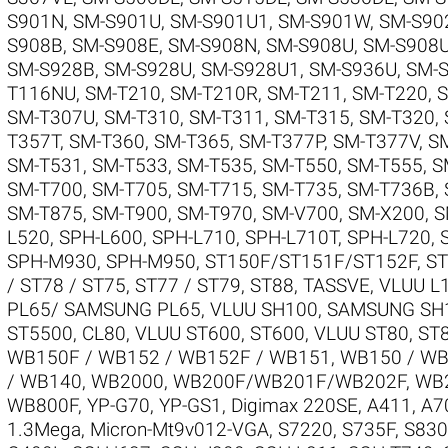
S901N
,
SM-S901U
,
SM-S901U1
,
SM-S901W
,
SM-S90
S908B
,
SM-S908E
,
SM-S908N
,
SM-S908U
,
SM-S908
SM-S928B
,
SM-S928U
,
SM-S928U1
,
SM-S936U
,
SM-
T116NU
,
SM-T210
,
SM-T210R
,
SM-T211
,
SM-T220
,
S
SM-T307U
,
SM-T310
,
SM-T311
,
SM-T315
,
SM-T320
,
T357T
,
SM-T360
,
SM-T365
,
SM-T377P
,
SM-T377V
,
S
SM-T531
,
SM-T533
,
SM-T535
,
SM-T550
,
SM-T555
,
S
SM-T700
,
SM-T705
,
SM-T715
,
SM-T735
,
SM-T736B
,
SM-T875
,
SM-T900
,
SM-T970
,
SM-V700
,
SM-X200
,
S
L520
,
SPH-L600
,
SPH-L710
,
SPH-L710T
,
SPH-L720
,
SPH-M930
,
SPH-M950
,
ST150F/ST151F/ST152F
,
ST
/ ST78 / ST75
,
ST77 / ST79
,
ST88
,
TASSVE
,
VLUU L1
PL65/ SAMSUNG PL65
,
VLUU SH100, SAMSUNG SH
ST5500, CL80
,
VLUU ST600, ST600
,
VLUU ST80, ST
WB150F / WB152 / WB152F / WB151
,
WB150 / WB
/ WB140
,
WB2000
,
WB200F/WB201F/WB202F
,
WB
WB800F
,
YP-G70
,
YP-GS1
,
Digimax 220SE
,
A411
,
A7
1.3Mega
,
Micron-Mt9v012-VGA
,
S7220
,
S735F
,
S830