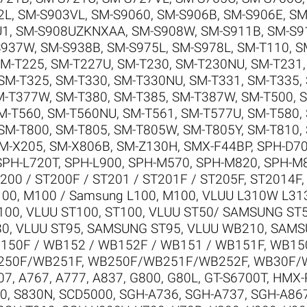
2L
,
SM-S903VL
,
SM-S9060
,
SM-S906B
,
SM-S906E
,
SM
U1
,
SM-S908UZKNXAA
,
SM-S908W
,
SM-S911B
,
SM-S9
S937W
,
SM-S938B
,
SM-S975L
,
SM-S978L
,
SM-T110
,
S
M-T225
,
SM-T227U
,
SM-T230
,
SM-T230NU
,
SM-T231
SM-T325
,
SM-T330
,
SM-T330NU
,
SM-T331
,
SM-T335
,
M-T377W
,
SM-T380
,
SM-T385
,
SM-T387W
,
SM-T500
,
S
M-T560
,
SM-T560NU
,
SM-T561
,
SM-T577U
,
SM-T580
,
SM-T800
,
SM-T805
,
SM-T805W
,
SM-T805Y
,
SM-T810
,
M-X205
,
SM-X806B
,
SM-Z130H
,
SMX-F44BP
,
SPH-D7
SPH-L720T
,
SPH-L900
,
SPH-M570
,
SPH-M820
,
SPH-M
200 / ST200F / ST201 / ST201F / ST205F
,
ST2014F
00, M100 / Samsung L100, M100
,
VLUU L310W L31
100
,
VLUU ST100, ST100
,
VLUU ST50/ SAMSUNG ST
80
,
VLUU ST95, SAMSUNG ST95
,
VLUU WB210, SAM
150F / WB152 / WB152F / WB151 / WB151F
,
WB150
250F/WB251F
,
WB250F/WB251F/WB252F
,
WB30F/
07
,
A767
,
A777
,
A837
,
G800
,
G80L
,
GT-S6700T
,
HMX-
0
,
S830N
,
SCD5000
,
SGH-A736
,
SGH-A737
,
SGH-A86