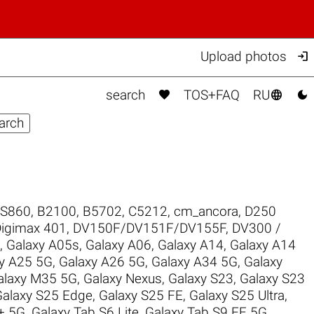

Upload photos



search
TOS+FAQ
RU
 S860
,
B2100
,
B5702
,
C5212
,
cm_ancora
,
D250
igimax 401
,
DV150F/DV151F/DV155F
,
DV300 /
,
Galaxy A05s
,
Galaxy A06
,
Galaxy A14
,
Galaxy A14
y A25 5G
,
Galaxy A26 5G
,
Galaxy A34 5G
,
Galaxy
alaxy M35 5G
,
Galaxy Nexus
,
Galaxy S23
,
Galaxy S23
Galaxy S25 Edge
,
Galaxy S25 FE
,
Galaxy S25 Ultra
,
+ 5G
,
Galaxy Tab S6 Lite
,
Galaxy Tab S9 FE 5G
,