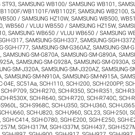
 ST93
,
SAMSUNG WB100/ SAMSUNG WB101
,
SAMSU
B1100F/WB1101F/WB1102F
,
SAMSUNG WB2100
,
S
WB500 / SAMSUNG HZ10W
,
SAMSUNG WB500, WB510
, WB560 / VLUU WB550 / SAMSUNG HZ15W
,
SAMSU
10
,
SAMSUNG WB650 / VLUU WB650 / SAMSUNG W
GH-I317
,
SAMSUNG-SGH-I337
,
SAMSUNG-SGH-I337
-SGH-I777
,
SAMSUNG-SM-G360AZ
,
SAMSUNG-SM-G
A
,
SAMSUNG-SM-G870A
,
SAMSUNG-SM-G890A
,
SAMS
925A
,
SAMSUNG-SM-G928A
,
SAMSUNG-SM-G930A
,
UNG-SM-J320A
,
SAMSUNG-SM-J320AZ
,
SAMSUNG-S
A
,
SAMSUNG-SM-N910A
,
SAMSUNG-SM-N915A
,
SAMS
C-04E
,
SC51Aa
,
SCH-I110
,
SCH-I200
,
SCH-I200PP
,
SCH
,
SCH-P709
,
SCH-R270
,
SCH-R350
,
SCH-R351
,
SCH-R3
SCH-R530X
,
SCH-R640
,
SCH-R720
,
SCH-R740C
,
SCH-
-S960L
,
SCH-S968C
,
SCH-U350
,
SCH-U360
,
SCH-U365
SCH-U660
,
SCH-U820
,
SCH-U960
,
SCL23
,
SGH-250I
,
S
,
SGH-C414
,
SGH-D780
,
SGH-E200
,
SGH-E250
,
SGH-E
I257M
,
SGH-I317M
,
SGH-I337M
,
SGH-I437
,
SGH-I527
,
SGH-I897
,
SGH-i900
,
SGH-I917
,
SGH-I927
,
SGH-I997