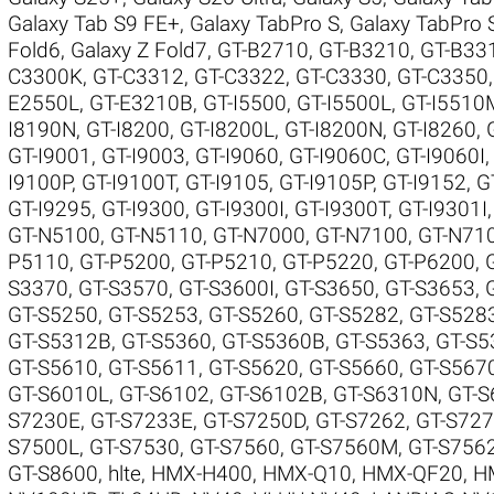
Galaxy Tab S9 FE+
,
Galaxy TabPro S
,
Galaxy TabPro 
Fold6
,
Galaxy Z Fold7
,
GT-B2710
,
GT-B3210
,
GT-B33
C3300K
,
GT-C3312
,
GT-C3322
,
GT-C3330
,
GT-C3350
E2550L
,
GT-E3210B
,
GT-I5500
,
GT-I5500L
,
GT-I5510
I8190N
,
GT-I8200
,
GT-I8200L
,
GT-I8200N
,
GT-I8260
,
GT-I9001
,
GT-I9003
,
GT-I9060
,
GT-I9060C
,
GT-I9060I
I9100P
,
GT-I9100T
,
GT-I9105
,
GT-I9105P
,
GT-I9152
,
G
GT-I9295
,
GT-I9300
,
GT-I9300I
,
GT-I9300T
,
GT-I9301I
GT-N5100
,
GT-N5110
,
GT-N7000
,
GT-N7100
,
GT-N71
P5110
,
GT-P5200
,
GT-P5210
,
GT-P5220
,
GT-P6200
,
S3370
,
GT-S3570
,
GT-S3600I
,
GT-S3650
,
GT-S3653
,
GT-S5250
,
GT-S5253
,
GT-S5260
,
GT-S5282
,
GT-S528
GT-S5312B
,
GT-S5360
,
GT-S5360B
,
GT-S5363
,
GT-S5
GT-S5610
,
GT-S5611
,
GT-S5620
,
GT-S5660
,
GT-S567
GT-S6010L
,
GT-S6102
,
GT-S6102B
,
GT-S6310N
,
GT-S
S7230E
,
GT-S7233E
,
GT-S7250D
,
GT-S7262
,
GT-S72
S7500L
,
GT-S7530
,
GT-S7560
,
GT-S7560M
,
GT-S756
GT-S8600
,
hlte
,
HMX-H400
,
HMX-Q10
,
HMX-QF20
,
H