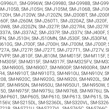
-G996U1
,
SM-G996W
,
SM-G9980
,
SM-G998B
,
SM-G99
SM-J105B
,
SM-J105H
,
SM-J105M
,
SM-J106B
,
SM-J10
J120H
,
SM-J120W
,
SM-J120ZN
,
SM-J200BT
,
SM-J200
260F
,
SM-J260M
,
SM-J260T1
,
SM-J320AZ
,
SM-J320F
,
20W8
,
SM-J320ZN
,
SM-J327P
,
SM-J327R4
,
SM-J327R
J337A
,
SM-J337AZ
,
SM-J337P
,
SM-J337V
,
SM-J400F
,
0FN
,
SM-J510H
,
SM-J510MN
,
SM-J530F
,
SM-J530FM
,
J610G
,
SM-J700F
,
SM-J700H
,
SM-J700M
,
SM-J700P
,
727A
,
SM-J727P
,
SM-J727T
,
SM-J727T1
,
SM-J727V
,
S
7VPP
,
SM-J810F
,
SM-J810M
,
SM-M015F
,
SM-M115F
,
-M305F
,
SM-M315F
,
SM-M317F
,
SM-M325FV
,
SM-M3
,
SM-N9005
,
SM-N9007
,
SM-N900P
,
SM-N900R4
,
SM-
R4
,
SM-N910T
,
SM-N910T3
,
SM-N910U
,
SM-N910V
,
S
208
,
SM-N920C
,
SM-N920G
,
SM-N920I
,
SM-N920L
,
SM
0F
,
SM-N950N
,
SM-N950U
,
SM-N950U1
,
SM-N950W
,
750
,
SM-N975F
,
SM-N975U
,
SM-N976B
,
SM-N976U
,
SM
SM-P601
,
SM-P605
,
SM-P610
,
SM-P613
,
SM-P615
,
SM
156V
,
SM-S215DL
,
SM-S236DL
,
SM-S320VL
,
SM-S326
721B
,
SM-S721U
,
SM-S727VL
,
SM-S765C
,
SM-S766C