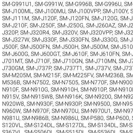
SM-G991U1
,
SM-G991W
,
SM-G996B
,
SM-G996U
,
SM
SM-J100ML
,
SM-J100MU
,
SM-J100VPP
,
SM-J100Y
,
SM-J111M
,
SM-J120F
,
SM-J120FN
,
SM-J120G
,
SM-
SM-J210F
,
SM-J250F
,
SM-J250G
,
SM-J260AZ
,
SM-J
J320P
,
SM-J320R4
,
SM-J320V
,
SM-J320VPP
,
SM-J3
SM-J327W
,
SM-J330F
,
SM-J330FN
,
SM-J330G
,
SM-
J500F
,
SM-J500FN
,
SM-J500H
,
SM-J500M
,
SM-J51
SM-J600G
,
SM-J600GT
,
SM-J610F
,
SM-J610FN
,
SM-
J701MT
,
SM-J710F
,
SM-J710GN
,
SM-J710MN
,
SM-J
J730GM
,
SM-J737P
,
SM-J737T1
,
SM-J737V
,
SM-J73
SM-M205M
,
SM-M215F
,
SM-M225FV
,
SM-M236B
,
SM
M536B
,
SM-N7502
,
SM-N7505
,
SM-N770F
,
SM-N900
N910F
,
SM-N910G
,
SM-N910H
,
SM-N910P
,
SM-N910
N915V
,
SM-N915W8
,
SM-N916K
,
SM-N9200
,
SM-N9
N920W8
,
SM-N930F
,
SM-N930P
,
SM-N9500
,
SM-N95
N960W
,
SM-N970F
,
SM-N970U
,
SM-N970U1
,
SM-N9
N981U
,
SM-N986B
,
SM-N986U
,
SM-P580
,
SM-P600
,
S120VL
,
SM-S124DL
,
SM-S127DL
,
SM-S134DL
,
SM-S
S367VL
,
SM-S506DL
,
SM-S515DL
,
SM-S536DL
,
SM-S