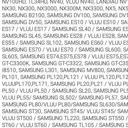
NV100HD, TL34HD
,
NV40, VLUU NV40, LANDIAO NV
NX30
,
NX300
,
NX3000
,
NX300M
,
NX3300
,
NX5
,
NX
SAMSUNG B2100
,
SAMSUNG DV100
,
SAMSUNG DV1
SAMSUNG DV50
,
SAMSUNG ES10 / VLUU ES10 / S
ES17 / VLUU ES17 / SAMSUNG SL40 / SAMSUNG E
SAMSUNG SL45
,
SAMSUNG ES28 / VLUU ES28
,
SAM
ES55 / SAMSUNG SL102
,
SAMSUNG ES60 / VLUU E
SAMSUNG ES70 / VLUU ES70 / SAMSUNG SL600
,
S
SL605
,
SAMSUNG ES74,ES75,ES78 / VLUU ES75,ES
GT-C3300K
,
SAMSUNG GT-C3322
,
SAMSUNG GT-C3
I8510
,
SAMSUNG L301
,
SAMSUNG MV800
,
SAMSUNG
PL101
,
SAMSUNG PL120,PL121 / VLUU PL120,PL1
VLUUPL170,PL171
,
SAMSUNG PL20,PL21 / VLUU P
PL50 / VLUU PL50 / SAMSUNG SL20
,
SAMSUNG PL5
VLUU PL55/ SAMSUNG SL502/ SAMSUNG PL57
,
SA
SAMSUNG PL80/VLUU PL80/SAMSUNG SL630/SAM
SAMSUNG ST30
,
SAMSUNG ST45/ VLUU ST45/ SA
VLUU ST500 / SAMSUNG TL220
,
SAMSUNG ST550 /
ST60 / VLUU ST60 / SAMSUNG TL105 / SAMSUNG 