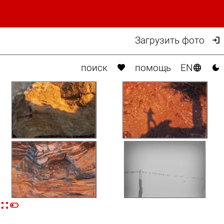

Загрузить фото



поиск
помощь
EN

