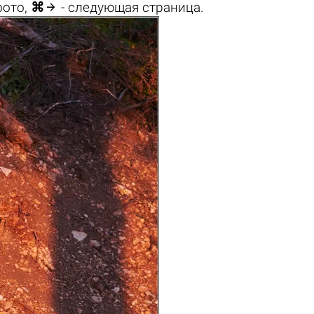

фото,
⌘
- следующая страница.