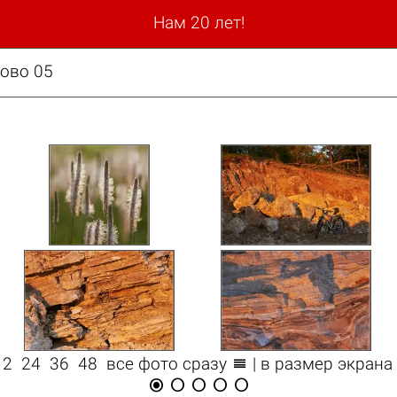
Нам 20 лет!
зово 05

12
24
36
48
все фото сразу
| в размер экрана




