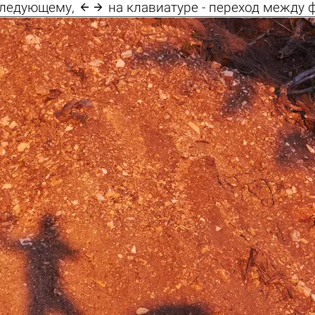

 следующему,
на клавиатуре - переход между 