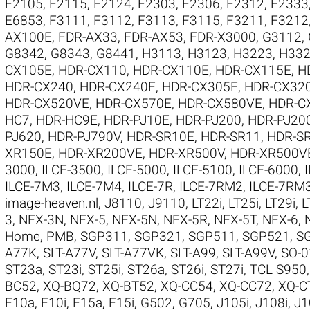
E2105
,
E2115
,
E2124
,
E2303
,
E2306
,
E2312
,
E2333
E6853
,
F3111
,
F3112
,
F3113
,
F3115
,
F3211
,
F3212
AX100E
,
FDR-AX33
,
FDR-AX53
,
FDR-X3000
,
G3112
,
G8342
,
G8343
,
G8441
,
H3113
,
H3123
,
H3223
,
H33
CX105E
,
HDR-CX110
,
HDR-CX110E
,
HDR-CX115E
,
H
HDR-CX240
,
HDR-CX240E
,
HDR-CX305E
,
HDR-CX32
HDR-CX520VE
,
HDR-CX570E
,
HDR-CX580VE
,
HDR-C
HC7
,
HDR-HC9E
,
HDR-PJ10E
,
HDR-PJ200
,
HDR-PJ20
PJ620
,
HDR-PJ790V
,
HDR-SR10E
,
HDR-SR11
,
HDR-S
XR150E
,
HDR-XR200VE
,
HDR-XR500V
,
HDR-XR500V
3000
,
ILCE-3500
,
ILCE-5000
,
ILCE-5100
,
ILCE-6000
,
ILCE-7M3
,
ILCE-7M4
,
ILCE-7R
,
ILCE-7RM2
,
ILCE-7RM
image-heaven.nl
,
J8110
,
J9110
,
LT22i
,
LT25i
,
LT29i
,
L
3
,
NEX-3N
,
NEX-5
,
NEX-5N
,
NEX-5R
,
NEX-5T
,
NEX-6
,
Home
,
PMB
,
SGP311
,
SGP321
,
SGP511
,
SGP521
,
S
A77K
,
SLT-A77V
,
SLT-A77VK
,
SLT-A99
,
SLT-A99V
,
SO-0
ST23a
,
ST23i
,
ST25i
,
ST26a
,
ST26i
,
ST27i
,
TCL S950
BC52
,
XQ-BQ72
,
XQ-BT52
,
XQ-CC54
,
XQ-CC72
,
XQ-C
E10a
,
E10i
,
E15a
,
E15i
,
G502
,
G705
,
J105i
,
J108i
,
J1