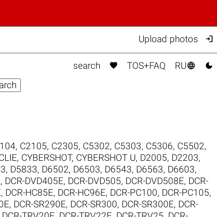

Upload photos



search
TOS+FAQ
RU
104
,
C2105
,
C2305
,
C5302
,
C5303
,
C5306
,
C5502
,
CLIE
,
CYBERSHOT
,
CYBERSHOT U
,
D2005
,
D2203
,
03
,
D5833
,
D6502
,
D6503
,
D6543
,
D6563
,
D6603
,
E
,
DCR-DVD405E
,
DCR-DVD505
,
DCR-DVD508E
,
DCR-
E
,
DCR-HC85E
,
DCR-HC96E
,
DCR-PC100
,
DCR-PC105
,
0E
,
DCR-SR290E
,
DCR-SR300
,
DCR-SR300E
,
DCR-
,
DCR-TRV20E
,
DCR-TRV22E
,
DCR-TRV25
,
DCR-