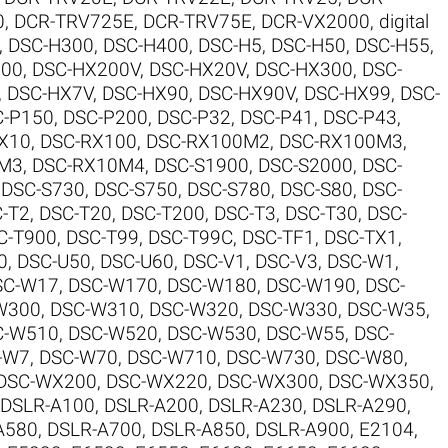
0
,
DCR-TRV725E
,
DCR-TRV75E
,
DCR-VX2000
,
digital
,
DSC-H300
,
DSC-H400
,
DSC-H5
,
DSC-H50
,
DSC-H55
,
200
,
DSC-HX200V
,
DSC-HX20V
,
DSC-HX300
,
DSC-
,
DSC-HX7V
,
DSC-HX90
,
DSC-HX90V
,
DSC-HX99
,
DSC-
C-P150
,
DSC-P200
,
DSC-P32
,
DSC-P41
,
DSC-P43
,
X10
,
DSC-RX100
,
DSC-RX100M2
,
DSC-RX100M3
,
0M3
,
DSC-RX10M4
,
DSC-S1900
,
DSC-S2000
,
DSC-
,
DSC-S730
,
DSC-S750
,
DSC-S780
,
DSC-S80
,
DSC-
-T2
,
DSC-T20
,
DSC-T200
,
DSC-T3
,
DSC-T30
,
DSC-
C-T900
,
DSC-T99
,
DSC-T99C
,
DSC-TF1
,
DSC-TX1
,
0
,
DSC-U50
,
DSC-U60
,
DSC-V1
,
DSC-V3
,
DSC-W1
,
SC-W17
,
DSC-W170
,
DSC-W180
,
DSC-W190
,
DSC-
W300
,
DSC-W310
,
DSC-W320
,
DSC-W330
,
DSC-W35
,
C-W510
,
DSC-W520
,
DSC-W530
,
DSC-W55
,
DSC-
-W7
,
DSC-W70
,
DSC-W710
,
DSC-W730
,
DSC-W80
,
DSC-WX200
,
DSC-WX220
,
DSC-WX300
,
DSC-WX350
,
DSLR-A100
,
DSLR-A200
,
DSLR-A230
,
DSLR-A290
,
A580
,
DSLR-A700
,
DSLR-A850
,
DSLR-A900
,
E2104
,