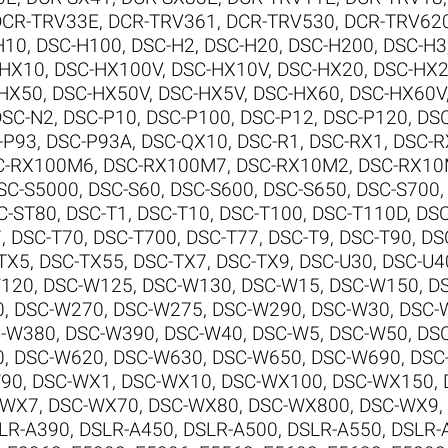
DCR-TRV33E
,
DCR-TRV361
,
DCR-TRV530
,
DCR-TRV62
H10
,
DSC-H100
,
DSC-H2
,
DSC-H20
,
DSC-H200
,
DSC-H3
-HX10
,
DSC-HX100V
,
DSC-HX10V
,
DSC-HX20
,
DSC-HX
HX50
,
DSC-HX50V
,
DSC-HX5V
,
DSC-HX60
,
DSC-HX60V
DSC-N2
,
DSC-P10
,
DSC-P100
,
DSC-P12
,
DSC-P120
,
DS
-P93
,
DSC-P93A
,
DSC-QX10
,
DSC-R1
,
DSC-RX1
,
DSC-R
C-RX100M6
,
DSC-RX100M7
,
DSC-RX10M2
,
DSC-RX1
SC-S5000
,
DSC-S60
,
DSC-S600
,
DSC-S650
,
DSC-S700
C-ST80
,
DSC-T1
,
DSC-T10
,
DSC-T100
,
DSC-T110D
,
DSC
7
,
DSC-T70
,
DSC-T700
,
DSC-T77
,
DSC-T9
,
DSC-T90
,
DS
TX5
,
DSC-TX55
,
DSC-TX7
,
DSC-TX9
,
DSC-U30
,
DSC-U4
120
,
DSC-W125
,
DSC-W130
,
DSC-W15
,
DSC-W150
,
D
0
,
DSC-W270
,
DSC-W275
,
DSC-W290
,
DSC-W30
,
DSC-
-W380
,
DSC-W390
,
DSC-W40
,
DSC-W5
,
DSC-W50
,
DS
0
,
DSC-W620
,
DSC-W630
,
DSC-W650
,
DSC-W690
,
DSC
W90
,
DSC-WX1
,
DSC-WX10
,
DSC-WX100
,
DSC-WX150
,
-WX7
,
DSC-WX70
,
DSC-WX80
,
DSC-WX800
,
DSC-WX9
,
LR-A390
,
DSLR-A450
,
DSLR-A500
,
DSLR-A550
,
DSLR-