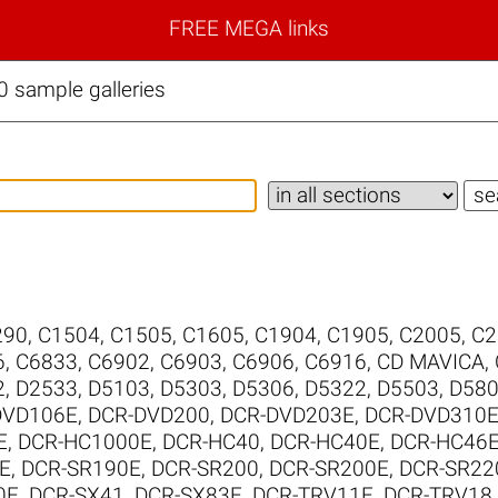
FREE MEGA links
sample galleries
290
,
C1504
,
C1505
,
C1605
,
C1904
,
C1905
,
C2005
,
C2
6
,
C6833
,
C6902
,
C6903
,
C6906
,
C6916
,
CD MAVICA
,
2
,
D2533
,
D5103
,
D5303
,
D5306
,
D5322
,
D5503
,
D58
DVD106E
,
DCR-DVD200
,
DCR-DVD203E
,
DCR-DVD310
E
,
DCR-HC1000E
,
DCR-HC40
,
DCR-HC40E
,
DCR-HC46
E
,
DCR-SR190E
,
DCR-SR200
,
DCR-SR200E
,
DCR-SR22
0E
,
DCR-SX41
,
DCR-SX83E
,
DCR-TRV11E
,
DCR-TRV18