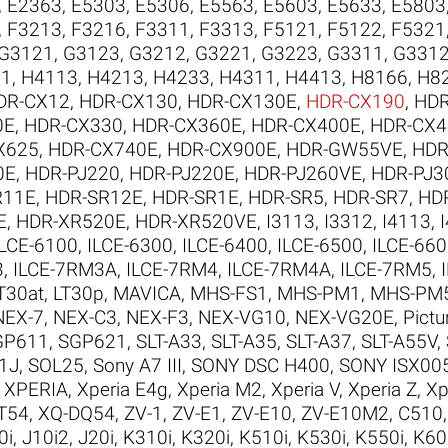
,
E2363
,
E5303
,
E5306
,
E5563
,
E5603
,
E5633
,
E5803
,
F3213
,
F3216
,
F3311
,
F3313
,
F5121
,
F5122
,
F5321
G3121
,
G3123
,
G3212
,
G3221
,
G3223
,
G3311
,
G331
21
,
H4113
,
H4213
,
H4233
,
H4311
,
H4413
,
H8166
,
H8
DR-CX12
,
HDR-CX130
,
HDR-CX130E
,
HDR-CX190
,
HDR
0E
,
HDR-CX330
,
HDR-CX360E
,
HDR-CX400E
,
HDR-CX4
X625
,
HDR-CX740E
,
HDR-CX900E
,
HDR-GW55VE
,
HDR
0E
,
HDR-PJ220
,
HDR-PJ220E
,
HDR-PJ260VE
,
HDR-PJ3
R11E
,
HDR-SR12E
,
HDR-SR1E
,
HDR-SR5
,
HDR-SR7
,
HD
E
,
HDR-XR520E
,
HDR-XR520VE
,
I3113
,
I3312
,
I4113
,
ILCE-6100
,
ILCE-6300
,
ILCE-6400
,
ILCE-6500
,
ILCE-66
3
,
ILCE-7RM3A
,
ILCE-7RM4
,
ILCE-7RM4A
,
ILCE-7RM5
,
T30at
,
LT30p
,
MAVICA
,
MHS-FS1
,
MHS-PM1
,
MHS-PM
NEX-7
,
NEX-C3
,
NEX-F3
,
NEX-VG10
,
NEX-VG20E
,
Pictu
GP611
,
SGP621
,
SLT-A33
,
SLT-A35
,
SLT-A37
,
SLT-A55V
,
1J
,
SOL25
,
Sony A7 III
,
SONY DSC H400
,
SONY ISX00
,
XPERIA
,
Xperia E4g
,
Xperia M2
,
Xperia V
,
Xperia Z
,
Xp
T54
,
XQ-DQ54
,
ZV-1
,
ZV-E1
,
ZV-E10
,
ZV-E10M2
,
C510
0i
,
J10i2
,
J20i
,
K310i
,
K320i
,
K510i
,
K530i
,
K550i
,
K60