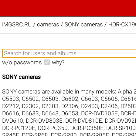
iMGSRC.RU
/
cameras / SONY cameras / HDR-CX190 
w/o passwords
why?
SONY cameras
SONY cameras are available in many models:
Alpha 
C5503
,
C6502
,
C6503
,
C6602
,
C6603
,
C6606
,
C661
D2212
,
D2302
,
D2303
,
D2306
,
D2403
,
D2406
,
D250
D6616
,
D6633
,
D6643
,
D6653
,
DCR-DVD105E
,
DCR-
DVD610
,
DCR-DVD803E
,
DCR-DVD810E
,
DCR-DVD92
DCR-PC120E
,
DCR-PC350
,
DCR-PC350E
,
DCR-SR100
SR45E
,
DCR-SR68
,
DCR-SR80
,
DCR-SR85E
,
DCR-SR9