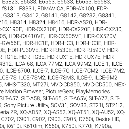
,
E5823
,
E6533
,
E6553
,
E6633
,
E6653
,
E6683
,
,
f8131
,
F8331
,
FDMAVICA
,
FDR-AX100
,
FDR-
2
,
G3313
,
G3412
,
G8141
,
G8142
,
G8232
,
G8341
,
216
,
H8314
,
H8324
,
H8416
,
HDR-AS20
,
HDR-
-CX190E
,
HDR-CX210E
,
HDR-CX220E
,
HDR-CX230
,
05
,
HDR-CX410VE
,
HDR-CX505VE
,
HDR-CX520V
,
-GW66E
,
HDR-HC1E
,
HDR-HC3
,
HDR-HC3E
,
HDR-
0E
,
HDR-PJ30VE
,
HDR-PJ530E
,
HDR-PJ590V
,
HDR-
R-TG1E
,
HDR-TG3E
,
HDR-UX1E
,
HDR-UX7E
,
HDR-
I4312
,
ILCA-68
,
ILCA-77M2
,
ILCA-99M2
,
ILCE-1
,
ILCE-
00
,
ILCE-6700
,
ILCE-7
,
ILCE-7C
,
ILCE-7CM2
,
ILCE-7M2
,
ILCE-7S
,
ILCE-7SM2
,
ILCE-7SM3
,
ILCE-9
,
ILCE-9M2
,
5
,
MHS-TS20
,
MT27i
,
MVC-CD350
,
MVC-CD500
,
NEX-
re Motion Browser
,
PictureGear
,
PlayMemories
SLT-A57
,
SLT-A58
,
SLT-A65
,
SLT-A65V
,
SLT-A77
,
SLT-
5
,
Sony Picture Utility
,
SOV31
,
SOV33
,
ST21i
,
ST21i2
,
eria ZR
,
XQ-AD52
,
XQ-AS52
,
XQ-AT51
,
XQ-AU52
,
XQ-
,
C702
,
C901
,
C902
,
C903
,
C905
,
D750i
,
Desire HD
,
0i
,
K610i
,
K610im
,
K660i
,
K750i
,
K770i
,
K790a
,