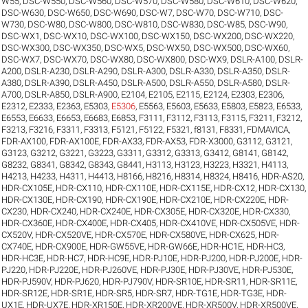
W55
,
DSC-W550
,
DSC-W560
,
DSC-W570
,
DSC-W580
,
DSC-W610
,
DSC-W620
,
DSC-W630
,
DSC-W650
,
DSC-W690
,
DSC-W7
,
DSC-W70
,
DSC-W710
,
DSC-
W730
,
DSC-W80
,
DSC-W800
,
DSC-W810
,
DSC-W830
,
DSC-W85
,
DSC-W90
,
DSC-WX1
,
DSC-WX10
,
DSC-WX100
,
DSC-WX150
,
DSC-WX200
,
DSC-WX220
,
DSC-WX300
,
DSC-WX350
,
DSC-WX5
,
DSC-WX50
,
DSC-WX500
,
DSC-WX60
,
DSC-WX7
,
DSC-WX70
,
DSC-WX80
,
DSC-WX800
,
DSC-WX9
,
DSLR-A100
,
DSLR-
A200
,
DSLR-A230
,
DSLR-A290
,
DSLR-A300
,
DSLR-A330
,
DSLR-A350
,
DSLR-
A380
,
DSLR-A390
,
DSLR-A450
,
DSLR-A500
,
DSLR-A550
,
DSLR-A580
,
DSLR-
A700
,
DSLR-A850
,
DSLR-A900
,
E2104
,
E2105
,
E2115
,
E2124
,
E2303
,
E2306
,
E2312
,
E2333
,
E2363
,
E5303
,
E5306
,
E5563
,
E5603
,
E5633
,
E5803
,
E5823
,
E6533
,
E6553
,
E6633
,
E6653
,
E6683
,
E6853
,
F3111
,
F3112
,
F3113
,
F3115
,
F3211
,
F3212
,
F3213
,
F3216
,
F3311
,
F3313
,
F5121
,
F5122
,
F5321
,
f8131
,
F8331
,
FDMAVICA
,
FDR-AX100
,
FDR-AX100E
,
FDR-AX33
,
FDR-AX53
,
FDR-X3000
,
G3112
,
G3121
,
G3123
,
G3212
,
G3221
,
G3223
,
G3311
,
G3312
,
G3313
,
G3412
,
G8141
,
G8142
,
G8232
,
G8341
,
G8342
,
G8343
,
G8441
,
H3113
,
H3123
,
H3223
,
H3321
,
H4113
,
H4213
,
H4233
,
H4311
,
H4413
,
H8166
,
H8216
,
H8314
,
H8324
,
H8416
,
HDR-AS20
,
HDR-CX105E
,
HDR-CX110
,
HDR-CX110E
,
HDR-CX115E
,
HDR-CX12
,
HDR-CX130
,
HDR-CX130E
,
HDR-CX190
,
HDR-CX190E
,
HDR-CX210E
,
HDR-CX220E
,
HDR-
CX230
,
HDR-CX240
,
HDR-CX240E
,
HDR-CX305E
,
HDR-CX320E
,
HDR-CX330
,
HDR-CX360E
,
HDR-CX400E
,
HDR-CX405
,
HDR-CX410VE
,
HDR-CX505VE
,
HDR-
CX520V
,
HDR-CX520VE
,
HDR-CX570E
,
HDR-CX580VE
,
HDR-CX625
,
HDR-
CX740E
,
HDR-CX900E
,
HDR-GW55VE
,
HDR-GW66E
,
HDR-HC1E
,
HDR-HC3
,
HDR-HC3E
,
HDR-HC7
,
HDR-HC9E
,
HDR-PJ10E
,
HDR-PJ200
,
HDR-PJ200E
,
HDR-
PJ220
,
HDR-PJ220E
,
HDR-PJ260VE
,
HDR-PJ30E
,
HDR-PJ30VE
,
HDR-PJ530E
,
HDR-PJ590V
,
HDR-PJ620
,
HDR-PJ790V
,
HDR-SR10E
,
HDR-SR11
,
HDR-SR11E
,
HDR-SR12E
,
HDR-SR1E
,
HDR-SR5
,
HDR-SR7
,
HDR-TG1E
,
HDR-TG3E
,
HDR-
UX1E
,
HDR-UX7E
,
HDR-XR150E
,
HDR-XR200VE
,
HDR-XR500V
,
HDR-XR500VE
,