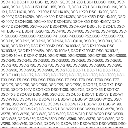
DSC-H10
,
DSC-H100
,
DSC-H2
,
DSC-H20
,
DSC-H200
,
DSC-H3
,
DSC-H300
,
DSC-
H400
,
DSC-H5
,
DSC-H50
,
DSC-H55
,
DSC-H7
,
DSC-H70
,
DSC-H9
,
DSC-H90
,
DSC-
HX1
,
DSC-HX10
,
DSC-HX100V
,
DSC-HX10V
,
DSC-HX20
,
DSC-HX200
,
DSC-
HX200V
,
DSC-HX20V
,
DSC-HX300
,
DSC-HX30V
,
DSC-HX350
,
DSC-HX400
,
DSC-
HX400V
,
DSC-HX50
,
DSC-HX50V
,
DSC-HX5V
,
DSC-HX60
,
DSC-HX60V
,
DSC-
HX7V
,
DSC-HX90
,
DSC-HX90V
,
DSC-HX99
,
DSC-HX9V
,
DSC-J10
,
DSC-L1
,
DSC-
M1
,
DSC-M2
,
DSC-N1
,
DSC-N2
,
DSC-P10
,
DSC-P100
,
DSC-P12
,
DSC-P120
,
DSC-
P150
,
DSC-P200
,
DSC-P32
,
DSC-P41
,
DSC-P43
,
DSC-P52
,
DSC-P72
,
DSC-P73
,
DSC-P8
,
DSC-P92
,
DSC-P93
,
DSC-P93A
,
DSC-QX10
,
DSC-R1
,
DSC-RX1
,
DSC-
RX10
,
DSC-RX100
,
DSC-RX100M2
,
DSC-RX100M3
,
DSC-RX100M4
,
DSC-
RX100M5
,
DSC-RX100M5A
,
DSC-RX100M6
,
DSC-RX100M7
,
DSC-RX10M2
,
DSC-RX10M3
,
DSC-RX10M4
,
DSC-S1900
,
DSC-S2000
,
DSC-S2100
,
DSC-S3000
,
DSC-S40
,
DSC-S45
,
DSC-S500
,
DSC-S5000
,
DSC-S60
,
DSC-S600
,
DSC-S650
,
DSC-S700
,
DSC-S730
,
DSC-S750
,
DSC-S780
,
DSC-S80
,
DSC-S800
,
DSC-S90
,
DSC-S930
,
DSC-S950
,
DSC-S980
,
DSC-ST80
,
DSC-T1
,
DSC-T10
,
DSC-T100
,
DSC-T110D
,
DSC-T2
,
DSC-T20
,
DSC-T200
,
DSC-T3
,
DSC-T30
,
DSC-T300
,
DSC-
T33
,
DSC-T5
,
DSC-T50
,
DSC-T500
,
DSC-T7
,
DSC-T70
,
DSC-T700
,
DSC-T77
,
DSC-T9
,
DSC-T90
,
DSC-T900
,
DSC-T99
,
DSC-T99C
,
DSC-TF1
,
DSC-TX1
,
DSC-
TX10
,
DSC-TX100V
,
DSC-TX20
,
DSC-TX30
,
DSC-TX5
,
DSC-TX55
,
DSC-TX7
,
DSC-TX9
,
DSC-U30
,
DSC-U40
,
DSC-U50
,
DSC-U60
,
DSC-V1
,
DSC-V3
,
DSC-W1
,
DSC-W100
,
DSC-W110
,
DSC-W115
,
DSC-W12
,
DSC-W120
,
DSC-W125
,
DSC-
W130
,
DSC-W15
,
DSC-W150
,
DSC-W17
,
DSC-W170
,
DSC-W180
,
DSC-W190
,
DSC-W200
,
DSC-W210
,
DSC-W215
,
DSC-W220
,
DSC-W230
,
DSC-W270
,
DSC-
W275
,
DSC-W290
,
DSC-W30
,
DSC-W300
,
DSC-W310
,
DSC-W320
,
DSC-W330
,
DSC-W35
,
DSC-W350
,
DSC-W350D
,
DSC-W360
,
DSC-W370
,
DSC-W380
,
DSC-
W390
,
DSC-W40
,
DSC-W5
,
DSC-W50
,
DSC-W510
,
DSC-W520
,
DSC-W530
,
DSC-