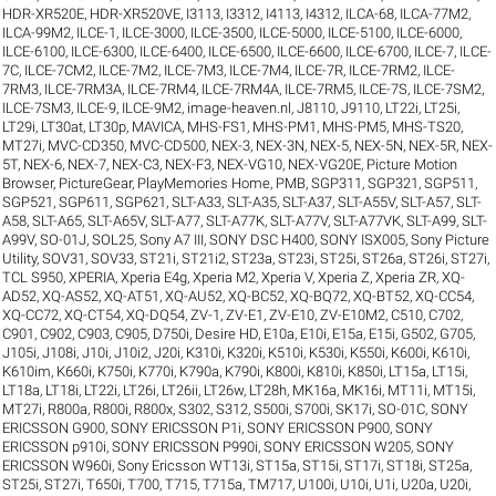
HDR-XR520E
,
HDR-XR520VE
,
I3113
,
I3312
,
I4113
,
I4312
,
ILCA-68
,
ILCA-77M2
,
ILCA-99M2
,
ILCE-1
,
ILCE-3000
,
ILCE-3500
,
ILCE-5000
,
ILCE-5100
,
ILCE-6000
,
ILCE-6100
,
ILCE-6300
,
ILCE-6400
,
ILCE-6500
,
ILCE-6600
,
ILCE-6700
,
ILCE-7
,
ILCE-
7C
,
ILCE-7CM2
,
ILCE-7M2
,
ILCE-7M3
,
ILCE-7M4
,
ILCE-7R
,
ILCE-7RM2
,
ILCE-
7RM3
,
ILCE-7RM3A
,
ILCE-7RM4
,
ILCE-7RM4A
,
ILCE-7RM5
,
ILCE-7S
,
ILCE-7SM2
,
ILCE-7SM3
,
ILCE-9
,
ILCE-9M2
,
image-heaven.nl
,
J8110
,
J9110
,
LT22i
,
LT25i
,
LT29i
,
LT30at
,
LT30p
,
MAVICA
,
MHS-FS1
,
MHS-PM1
,
MHS-PM5
,
MHS-TS20
,
MT27i
,
MVC-CD350
,
MVC-CD500
,
NEX-3
,
NEX-3N
,
NEX-5
,
NEX-5N
,
NEX-5R
,
NEX-
5T
,
NEX-6
,
NEX-7
,
NEX-C3
,
NEX-F3
,
NEX-VG10
,
NEX-VG20E
,
Picture Motion
Browser
,
PictureGear
,
PlayMemories Home
,
PMB
,
SGP311
,
SGP321
,
SGP511
,
SGP521
,
SGP611
,
SGP621
,
SLT-A33
,
SLT-A35
,
SLT-A37
,
SLT-A55V
,
SLT-A57
,
SLT-
A58
,
SLT-A65
,
SLT-A65V
,
SLT-A77
,
SLT-A77K
,
SLT-A77V
,
SLT-A77VK
,
SLT-A99
,
SLT-
A99V
,
SO-01J
,
SOL25
,
Sony A7 III
,
SONY DSC H400
,
SONY ISX005
,
Sony Picture
Utility
,
SOV31
,
SOV33
,
ST21i
,
ST21i2
,
ST23a
,
ST23i
,
ST25i
,
ST26a
,
ST26i
,
ST27i
,
TCL S950
,
XPERIA
,
Xperia E4g
,
Xperia M2
,
Xperia V
,
Xperia Z
,
Xperia ZR
,
XQ-
AD52
,
XQ-AS52
,
XQ-AT51
,
XQ-AU52
,
XQ-BC52
,
XQ-BQ72
,
XQ-BT52
,
XQ-CC54
,
XQ-CC72
,
XQ-CT54
,
XQ-DQ54
,
ZV-1
,
ZV-E1
,
ZV-E10
,
ZV-E10M2
,
C510
,
C702
,
C901
,
C902
,
C903
,
C905
,
D750i
,
Desire HD
,
E10a
,
E10i
,
E15a
,
E15i
,
G502
,
G705
,
J105i
,
J108i
,
J10i
,
J10i2
,
J20i
,
K310i
,
K320i
,
K510i
,
K530i
,
K550i
,
K600i
,
K610i
,
K610im
,
K660i
,
K750i
,
K770i
,
K790a
,
K790i
,
K800i
,
K810i
,
K850i
,
LT15a
,
LT15i
,
LT18a
,
LT18i
,
LT22i
,
LT26i
,
LT26ii
,
LT26w
,
LT28h
,
MK16a
,
MK16i
,
MT11i
,
MT15i
,
MT27i
,
R800a
,
R800i
,
R800x
,
S302
,
S312
,
S500i
,
S700i
,
SK17i
,
SO-01C
,
SONY
ERICSSON G900
,
SONY ERICSSON P1i
,
SONY ERICSSON P900
,
SONY
ERICSSON p910i
,
SONY ERICSSON P990i
,
SONY ERICSSON W205
,
SONY
ERICSSON W960i
,
Sony Ericsson WT13i
,
ST15a
,
ST15i
,
ST17i
,
ST18i
,
ST25a
,
ST25i
,
ST27i
,
T650i
,
T700
,
T715
,
T715a
,
TM717
,
U100i
,
U10i
,
U1i
,
U20a
,
U20i
,