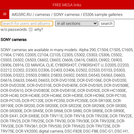
FREE MEGA links

iMGSRC.RU
/
cameras / SONY cameras / E5306 sample galleries
w/o passwords
why?
SONY cameras
SONY cameras are available in many models:
Alpha 290
,
C1504
,
C1505
,
C1605
,
C1904
,
C1905
,
C2005
,
C2104
,
C2105
,
C2305
,
C5302
,
C5303
,
C5306
,
C5502
,
C5503
,
C6502
,
C6503
,
C6602
,
C6603
,
C6606
,
C6616
,
C6833
,
C6902
,
C6903
,
C6906
,
C6916
,
CD MAVICA
,
CLIE
,
CYBERSHOT
,
CYBERSHOT U
,
D2005
,
D2203
,
D2212
,
D2302
,
D2303
,
D2306
,
D2403
,
D2406
,
D2502
,
D2533
,
D5103
,
D5303
,
D5306
,
D5322
,
D5503
,
D5803
,
D5833
,
D6502
,
D6503
,
D6543
,
D6563
,
D6603
,
D6616
,
D6633
,
D6643
,
D6653
,
DCR-DVD105E
,
DCR-DVD106E
,
DCR-DVD200
,
DCR-DVD203E
,
DCR-DVD310E
,
DCR-DVD405E
,
DCR-DVD505
,
DCR-DVD508E
,
DCR-DVD610
,
DCR-DVD803E
,
DCR-DVD810E
,
DCR-DVD92E
,
DCR-HC1000E
,
DCR-HC40
,
DCR-HC40E
,
DCR-HC46E
,
DCR-HC85E
,
DCR-HC96E
,
DCR-PC100
,
DCR-PC105
,
DCR-PC120E
,
DCR-PC350
,
DCR-PC350E
,
DCR-SR100E
,
DCR-
SR190E
,
DCR-SR200
,
DCR-SR200E
,
DCR-SR220E
,
DCR-SR290E
,
DCR-SR300
,
DCR-SR300E
,
DCR-SR45E
,
DCR-SR68
,
DCR-SR80
,
DCR-SR85E
,
DCR-SR90E
,
DCR-SX41
,
DCR-SX83E
,
DCR-TRV11E
,
DCR-TRV18
,
DCR-TRV20E
,
DCR-TRV22E
,
DCR-TRV25
,
DCR-TRV25E
,
DCR-TRV30
,
DCR-TRV30E
,
DCR-TRV320E
,
DCR-
TRV33E
,
DCR-TRV361
,
DCR-TRV530
,
DCR-TRV620
,
DCR-TRV725E
,
DCR-
TRV75E
,
DCR-VX2000
,
digital camera
,
DSC-F828
,
DSC-F88
,
DSC-G1
,
DSC-H1
,