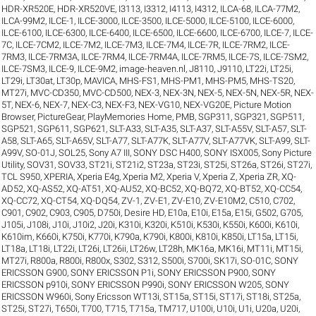
HDR-XR520E
,
HDR-XR520VE
,
I3113
,
I3312
,
I4113
,
I4312
,
ILCA-68
,
ILCA-77M2
,
ILCA-99M2
,
ILCE-1
,
ILCE-3000
,
ILCE-3500
,
ILCE-5000
,
ILCE-5100
,
ILCE-6000
,
ILCE-6100
,
ILCE-6300
,
ILCE-6400
,
ILCE-6500
,
ILCE-6600
,
ILCE-6700
,
ILCE-7
,
ILCE-
7C
,
ILCE-7CM2
,
ILCE-7M2
,
ILCE-7M3
,
ILCE-7M4
,
ILCE-7R
,
ILCE-7RM2
,
ILCE-
7RM3
,
ILCE-7RM3A
,
ILCE-7RM4
,
ILCE-7RM4A
,
ILCE-7RM5
,
ILCE-7S
,
ILCE-7SM2
,
ILCE-7SM3
,
ILCE-9
,
ILCE-9M2
,
image-heaven.nl
,
J8110
,
J9110
,
LT22i
,
LT25i
,
LT29i
,
LT30at
,
LT30p
,
MAVICA
,
MHS-FS1
,
MHS-PM1
,
MHS-PM5
,
MHS-TS20
,
MT27i
,
MVC-CD350
,
MVC-CD500
,
NEX-3
,
NEX-3N
,
NEX-5
,
NEX-5N
,
NEX-5R
,
NEX-
5T
,
NEX-6
,
NEX-7
,
NEX-C3
,
NEX-F3
,
NEX-VG10
,
NEX-VG20E
,
Picture Motion
Browser
,
PictureGear
,
PlayMemories Home
,
PMB
,
SGP311
,
SGP321
,
SGP511
,
SGP521
,
SGP611
,
SGP621
,
SLT-A33
,
SLT-A35
,
SLT-A37
,
SLT-A55V
,
SLT-A57
,
SLT-
A58
,
SLT-A65
,
SLT-A65V
,
SLT-A77
,
SLT-A77K
,
SLT-A77V
,
SLT-A77VK
,
SLT-A99
,
SLT-
A99V
,
SO-01J
,
SOL25
,
Sony A7 III
,
SONY DSC H400
,
SONY ISX005
,
Sony Picture
Utility
,
SOV31
,
SOV33
,
ST21i
,
ST21i2
,
ST23a
,
ST23i
,
ST25i
,
ST26a
,
ST26i
,
ST27i
,
TCL S950
,
XPERIA
,
Xperia E4g
,
Xperia M2
,
Xperia V
,
Xperia Z
,
Xperia ZR
,
XQ-
AD52
,
XQ-AS52
,
XQ-AT51
,
XQ-AU52
,
XQ-BC52
,
XQ-BQ72
,
XQ-BT52
,
XQ-CC54
,
XQ-CC72
,
XQ-CT54
,
XQ-DQ54
,
ZV-1
,
ZV-E1
,
ZV-E10
,
ZV-E10M2
,
C510
,
C702
,
C901
,
C902
,
C903
,
C905
,
D750i
,
Desire HD
,
E10a
,
E10i
,
E15a
,
E15i
,
G502
,
G705
,
J105i
,
J108i
,
J10i
,
J10i2
,
J20i
,
K310i
,
K320i
,
K510i
,
K530i
,
K550i
,
K600i
,
K610i
,
K610im
,
K660i
,
K750i
,
K770i
,
K790a
,
K790i
,
K800i
,
K810i
,
K850i
,
LT15a
,
LT15i
,
LT18a
,
LT18i
,
LT22i
,
LT26i
,
LT26ii
,
LT26w
,
LT28h
,
MK16a
,
MK16i
,
MT11i
,
MT15i
,
MT27i
,
R800a
,
R800i
,
R800x
,
S302
,
S312
,
S500i
,
S700i
,
SK17i
,
SO-01C
,
SONY
ERICSSON G900
,
SONY ERICSSON P1i
,
SONY ERICSSON P900
,
SONY
ERICSSON p910i
,
SONY ERICSSON P990i
,
SONY ERICSSON W205
,
SONY
ERICSSON W960i
,
Sony Ericsson WT13i
,
ST15a
,
ST15i
,
ST17i
,
ST18i
,
ST25a
,
ST25i
,
ST27i
,
T650i
,
T700
,
T715
,
T715a
,
TM717
,
U100i
,
U10i
,
U1i
,
U20a
,
U20i
,