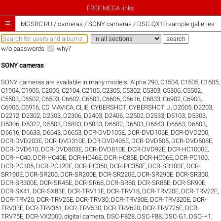
FREE MEGA links

iMGSRC.RU
/
cameras / SONY cameras / DSC-QX10 sample galleries
w/o passwords
why?
SONY cameras
SONY cameras are available in many models:
Alpha 290
,
C1504
,
C1505
,
C1605
,
C1904
,
C1905
,
C2005
,
C2104
,
C2105
,
C2305
,
C5302
,
C5303
,
C5306
,
C5502
,
C5503
,
C6502
,
C6503
,
C6602
,
C6603
,
C6606
,
C6616
,
C6833
,
C6902
,
C6903
,
C6906
,
C6916
,
CD MAVICA
,
CLIE
,
CYBERSHOT
,
CYBERSHOT U
,
D2005
,
D2203
,
D2212
,
D2302
,
D2303
,
D2306
,
D2403
,
D2406
,
D2502
,
D2533
,
D5103
,
D5303
,
D5306
,
D5322
,
D5503
,
D5803
,
D5833
,
D6502
,
D6503
,
D6543
,
D6563
,
D6603
,
D6616
,
D6633
,
D6643
,
D6653
,
DCR-DVD105E
,
DCR-DVD106E
,
DCR-DVD200
,
DCR-DVD203E
,
DCR-DVD310E
,
DCR-DVD405E
,
DCR-DVD505
,
DCR-DVD508E
,
DCR-DVD610
,
DCR-DVD803E
,
DCR-DVD810E
,
DCR-DVD92E
,
DCR-HC1000E
,
DCR-HC40
,
DCR-HC40E
,
DCR-HC46E
,
DCR-HC85E
,
DCR-HC96E
,
DCR-PC100
,
DCR-PC105
,
DCR-PC120E
,
DCR-PC350
,
DCR-PC350E
,
DCR-SR100E
,
DCR-
SR190E
,
DCR-SR200
,
DCR-SR200E
,
DCR-SR220E
,
DCR-SR290E
,
DCR-SR300
,
DCR-SR300E
,
DCR-SR45E
,
DCR-SR68
,
DCR-SR80
,
DCR-SR85E
,
DCR-SR90E
,
DCR-SX41
,
DCR-SX83E
,
DCR-TRV11E
,
DCR-TRV18
,
DCR-TRV20E
,
DCR-TRV22E
,
DCR-TRV25
,
DCR-TRV25E
,
DCR-TRV30
,
DCR-TRV30E
,
DCR-TRV320E
,
DCR-
TRV33E
,
DCR-TRV361
,
DCR-TRV530
,
DCR-TRV620
,
DCR-TRV725E
,
DCR-
TRV75E
,
DCR-VX2000
,
digital camera
,
DSC-F828
,
DSC-F88
,
DSC-G1
,
DSC-H1
,