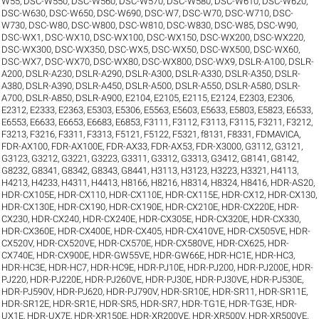
W55
,
DSC-W550
,
DSC-W560
,
DSC-W570
,
DSC-W580
,
DSC-W610
,
DSC-W620
,
DSC-W630
,
DSC-W650
,
DSC-W690
,
DSC-W7
,
DSC-W70
,
DSC-W710
,
DSC-
W730
,
DSC-W80
,
DSC-W800
,
DSC-W810
,
DSC-W830
,
DSC-W85
,
DSC-W90
,
DSC-WX1
,
DSC-WX10
,
DSC-WX100
,
DSC-WX150
,
DSC-WX200
,
DSC-WX220
,
DSC-WX300
,
DSC-WX350
,
DSC-WX5
,
DSC-WX50
,
DSC-WX500
,
DSC-WX60
,
DSC-WX7
,
DSC-WX70
,
DSC-WX80
,
DSC-WX800
,
DSC-WX9
,
DSLR-A100
,
DSLR-
A200
,
DSLR-A230
,
DSLR-A290
,
DSLR-A300
,
DSLR-A330
,
DSLR-A350
,
DSLR-
A380
,
DSLR-A390
,
DSLR-A450
,
DSLR-A500
,
DSLR-A550
,
DSLR-A580
,
DSLR-
A700
,
DSLR-A850
,
DSLR-A900
,
E2104
,
E2105
,
E2115
,
E2124
,
E2303
,
E2306
,
E2312
,
E2333
,
E2363
,
E5303
,
E5306
,
E5563
,
E5603
,
E5633
,
E5803
,
E5823
,
E6533
,
E6553
,
E6633
,
E6653
,
E6683
,
E6853
,
F3111
,
F3112
,
F3113
,
F3115
,
F3211
,
F3212
,
F3213
,
F3216
,
F3311
,
F3313
,
F5121
,
F5122
,
F5321
,
f8131
,
F8331
,
FDMAVICA
,
FDR-AX100
,
FDR-AX100E
,
FDR-AX33
,
FDR-AX53
,
FDR-X3000
,
G3112
,
G3121
,
G3123
,
G3212
,
G3221
,
G3223
,
G3311
,
G3312
,
G3313
,
G3412
,
G8141
,
G8142
,
G8232
,
G8341
,
G8342
,
G8343
,
G8441
,
H3113
,
H3123
,
H3223
,
H3321
,
H4113
,
H4213
,
H4233
,
H4311
,
H4413
,
H8166
,
H8216
,
H8314
,
H8324
,
H8416
,
HDR-AS20
,
HDR-CX105E
,
HDR-CX110
,
HDR-CX110E
,
HDR-CX115E
,
HDR-CX12
,
HDR-CX130
,
HDR-CX130E
,
HDR-CX190
,
HDR-CX190E
,
HDR-CX210E
,
HDR-CX220E
,
HDR-
CX230
,
HDR-CX240
,
HDR-CX240E
,
HDR-CX305E
,
HDR-CX320E
,
HDR-CX330
,
HDR-CX360E
,
HDR-CX400E
,
HDR-CX405
,
HDR-CX410VE
,
HDR-CX505VE
,
HDR-
CX520V
,
HDR-CX520VE
,
HDR-CX570E
,
HDR-CX580VE
,
HDR-CX625
,
HDR-
CX740E
,
HDR-CX900E
,
HDR-GW55VE
,
HDR-GW66E
,
HDR-HC1E
,
HDR-HC3
,
HDR-HC3E
,
HDR-HC7
,
HDR-HC9E
,
HDR-PJ10E
,
HDR-PJ200
,
HDR-PJ200E
,
HDR-
PJ220
,
HDR-PJ220E
,
HDR-PJ260VE
,
HDR-PJ30E
,
HDR-PJ30VE
,
HDR-PJ530E
,
HDR-PJ590V
,
HDR-PJ620
,
HDR-PJ790V
,
HDR-SR10E
,
HDR-SR11
,
HDR-SR11E
,
HDR-SR12E
,
HDR-SR1E
,
HDR-SR5
,
HDR-SR7
,
HDR-TG1E
,
HDR-TG3E
,
HDR-
UX1E
,
HDR-UX7E
,
HDR-XR150E
,
HDR-XR200VE
,
HDR-XR500V
,
HDR-XR500VE
,