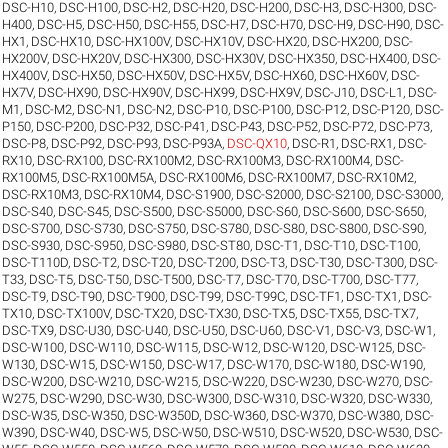
DSC-H10
,
DSC-H100
,
DSC-H2
,
DSC-H20
,
DSC-H200
,
DSC-H3
,
DSC-H300
,
DSC-
H400
,
DSC-H5
,
DSC-H50
,
DSC-H55
,
DSC-H7
,
DSC-H70
,
DSC-H9
,
DSC-H90
,
DSC-
HX1
,
DSC-HX10
,
DSC-HX100V
,
DSC-HX10V
,
DSC-HX20
,
DSC-HX200
,
DSC-
HX200V
,
DSC-HX20V
,
DSC-HX300
,
DSC-HX30V
,
DSC-HX350
,
DSC-HX400
,
DSC-
HX400V
,
DSC-HX50
,
DSC-HX50V
,
DSC-HX5V
,
DSC-HX60
,
DSC-HX60V
,
DSC-
HX7V
,
DSC-HX90
,
DSC-HX90V
,
DSC-HX99
,
DSC-HX9V
,
DSC-J10
,
DSC-L1
,
DSC-
M1
,
DSC-M2
,
DSC-N1
,
DSC-N2
,
DSC-P10
,
DSC-P100
,
DSC-P12
,
DSC-P120
,
DSC-
P150
,
DSC-P200
,
DSC-P32
,
DSC-P41
,
DSC-P43
,
DSC-P52
,
DSC-P72
,
DSC-P73
,
DSC-P8
,
DSC-P92
,
DSC-P93
,
DSC-P93A
,
DSC-QX10
,
DSC-R1
,
DSC-RX1
,
DSC-
RX10
,
DSC-RX100
,
DSC-RX100M2
,
DSC-RX100M3
,
DSC-RX100M4
,
DSC-
RX100M5
,
DSC-RX100M5A
,
DSC-RX100M6
,
DSC-RX100M7
,
DSC-RX10M2
,
DSC-RX10M3
,
DSC-RX10M4
,
DSC-S1900
,
DSC-S2000
,
DSC-S2100
,
DSC-S3000
,
DSC-S40
,
DSC-S45
,
DSC-S500
,
DSC-S5000
,
DSC-S60
,
DSC-S600
,
DSC-S650
,
DSC-S700
,
DSC-S730
,
DSC-S750
,
DSC-S780
,
DSC-S80
,
DSC-S800
,
DSC-S90
,
DSC-S930
,
DSC-S950
,
DSC-S980
,
DSC-ST80
,
DSC-T1
,
DSC-T10
,
DSC-T100
,
DSC-T110D
,
DSC-T2
,
DSC-T20
,
DSC-T200
,
DSC-T3
,
DSC-T30
,
DSC-T300
,
DSC-
T33
,
DSC-T5
,
DSC-T50
,
DSC-T500
,
DSC-T7
,
DSC-T70
,
DSC-T700
,
DSC-T77
,
DSC-T9
,
DSC-T90
,
DSC-T900
,
DSC-T99
,
DSC-T99C
,
DSC-TF1
,
DSC-TX1
,
DSC-
TX10
,
DSC-TX100V
,
DSC-TX20
,
DSC-TX30
,
DSC-TX5
,
DSC-TX55
,
DSC-TX7
,
DSC-TX9
,
DSC-U30
,
DSC-U40
,
DSC-U50
,
DSC-U60
,
DSC-V1
,
DSC-V3
,
DSC-W1
,
DSC-W100
,
DSC-W110
,
DSC-W115
,
DSC-W12
,
DSC-W120
,
DSC-W125
,
DSC-
W130
,
DSC-W15
,
DSC-W150
,
DSC-W17
,
DSC-W170
,
DSC-W180
,
DSC-W190
,
DSC-W200
,
DSC-W210
,
DSC-W215
,
DSC-W220
,
DSC-W230
,
DSC-W270
,
DSC-
W275
,
DSC-W290
,
DSC-W30
,
DSC-W300
,
DSC-W310
,
DSC-W320
,
DSC-W330
,
DSC-W35
,
DSC-W350
,
DSC-W350D
,
DSC-W360
,
DSC-W370
,
DSC-W380
,
DSC-
W390
,
DSC-W40
,
DSC-W5
,
DSC-W50
,
DSC-W510
,
DSC-W520
,
DSC-W530
,
DSC-