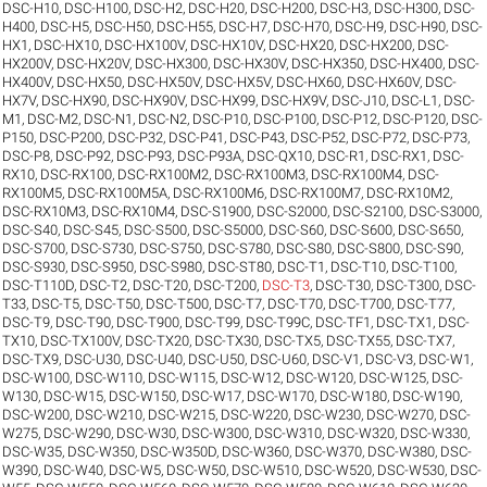
DSC-H10
,
DSC-H100
,
DSC-H2
,
DSC-H20
,
DSC-H200
,
DSC-H3
,
DSC-H300
,
DSC-
H400
,
DSC-H5
,
DSC-H50
,
DSC-H55
,
DSC-H7
,
DSC-H70
,
DSC-H9
,
DSC-H90
,
DSC-
HX1
,
DSC-HX10
,
DSC-HX100V
,
DSC-HX10V
,
DSC-HX20
,
DSC-HX200
,
DSC-
HX200V
,
DSC-HX20V
,
DSC-HX300
,
DSC-HX30V
,
DSC-HX350
,
DSC-HX400
,
DSC-
HX400V
,
DSC-HX50
,
DSC-HX50V
,
DSC-HX5V
,
DSC-HX60
,
DSC-HX60V
,
DSC-
HX7V
,
DSC-HX90
,
DSC-HX90V
,
DSC-HX99
,
DSC-HX9V
,
DSC-J10
,
DSC-L1
,
DSC-
M1
,
DSC-M2
,
DSC-N1
,
DSC-N2
,
DSC-P10
,
DSC-P100
,
DSC-P12
,
DSC-P120
,
DSC-
P150
,
DSC-P200
,
DSC-P32
,
DSC-P41
,
DSC-P43
,
DSC-P52
,
DSC-P72
,
DSC-P73
,
DSC-P8
,
DSC-P92
,
DSC-P93
,
DSC-P93A
,
DSC-QX10
,
DSC-R1
,
DSC-RX1
,
DSC-
RX10
,
DSC-RX100
,
DSC-RX100M2
,
DSC-RX100M3
,
DSC-RX100M4
,
DSC-
RX100M5
,
DSC-RX100M5A
,
DSC-RX100M6
,
DSC-RX100M7
,
DSC-RX10M2
,
DSC-RX10M3
,
DSC-RX10M4
,
DSC-S1900
,
DSC-S2000
,
DSC-S2100
,
DSC-S3000
,
DSC-S40
,
DSC-S45
,
DSC-S500
,
DSC-S5000
,
DSC-S60
,
DSC-S600
,
DSC-S650
,
DSC-S700
,
DSC-S730
,
DSC-S750
,
DSC-S780
,
DSC-S80
,
DSC-S800
,
DSC-S90
,
DSC-S930
,
DSC-S950
,
DSC-S980
,
DSC-ST80
,
DSC-T1
,
DSC-T10
,
DSC-T100
,
DSC-T110D
,
DSC-T2
,
DSC-T20
,
DSC-T200
,
DSC-T3
,
DSC-T30
,
DSC-T300
,
DSC-
T33
,
DSC-T5
,
DSC-T50
,
DSC-T500
,
DSC-T7
,
DSC-T70
,
DSC-T700
,
DSC-T77
,
DSC-T9
,
DSC-T90
,
DSC-T900
,
DSC-T99
,
DSC-T99C
,
DSC-TF1
,
DSC-TX1
,
DSC-
TX10
,
DSC-TX100V
,
DSC-TX20
,
DSC-TX30
,
DSC-TX5
,
DSC-TX55
,
DSC-TX7
,
DSC-TX9
,
DSC-U30
,
DSC-U40
,
DSC-U50
,
DSC-U60
,
DSC-V1
,
DSC-V3
,
DSC-W1
,
DSC-W100
,
DSC-W110
,
DSC-W115
,
DSC-W12
,
DSC-W120
,
DSC-W125
,
DSC-
W130
,
DSC-W15
,
DSC-W150
,
DSC-W17
,
DSC-W170
,
DSC-W180
,
DSC-W190
,
DSC-W200
,
DSC-W210
,
DSC-W215
,
DSC-W220
,
DSC-W230
,
DSC-W270
,
DSC-
W275
,
DSC-W290
,
DSC-W30
,
DSC-W300
,
DSC-W310
,
DSC-W320
,
DSC-W330
,
DSC-W35
,
DSC-W350
,
DSC-W350D
,
DSC-W360
,
DSC-W370
,
DSC-W380
,
DSC-
W390
,
DSC-W40
,
DSC-W5
,
DSC-W50
,
DSC-W510
,
DSC-W520
,
DSC-W530
,
DSC-