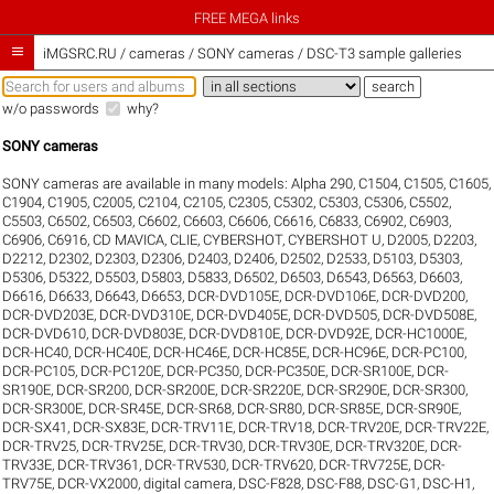
FREE MEGA links

iMGSRC.RU
/
cameras / SONY cameras / DSC-T3 sample galleries
w/o passwords
why?
SONY cameras
SONY cameras are available in many models:
Alpha 290
,
C1504
,
C1505
,
C1605
,
C1904
,
C1905
,
C2005
,
C2104
,
C2105
,
C2305
,
C5302
,
C5303
,
C5306
,
C5502
,
C5503
,
C6502
,
C6503
,
C6602
,
C6603
,
C6606
,
C6616
,
C6833
,
C6902
,
C6903
,
C6906
,
C6916
,
CD MAVICA
,
CLIE
,
CYBERSHOT
,
CYBERSHOT U
,
D2005
,
D2203
,
D2212
,
D2302
,
D2303
,
D2306
,
D2403
,
D2406
,
D2502
,
D2533
,
D5103
,
D5303
,
D5306
,
D5322
,
D5503
,
D5803
,
D5833
,
D6502
,
D6503
,
D6543
,
D6563
,
D6603
,
D6616
,
D6633
,
D6643
,
D6653
,
DCR-DVD105E
,
DCR-DVD106E
,
DCR-DVD200
,
DCR-DVD203E
,
DCR-DVD310E
,
DCR-DVD405E
,
DCR-DVD505
,
DCR-DVD508E
,
DCR-DVD610
,
DCR-DVD803E
,
DCR-DVD810E
,
DCR-DVD92E
,
DCR-HC1000E
,
DCR-HC40
,
DCR-HC40E
,
DCR-HC46E
,
DCR-HC85E
,
DCR-HC96E
,
DCR-PC100
,
DCR-PC105
,
DCR-PC120E
,
DCR-PC350
,
DCR-PC350E
,
DCR-SR100E
,
DCR-
SR190E
,
DCR-SR200
,
DCR-SR200E
,
DCR-SR220E
,
DCR-SR290E
,
DCR-SR300
,
DCR-SR300E
,
DCR-SR45E
,
DCR-SR68
,
DCR-SR80
,
DCR-SR85E
,
DCR-SR90E
,
DCR-SX41
,
DCR-SX83E
,
DCR-TRV11E
,
DCR-TRV18
,
DCR-TRV20E
,
DCR-TRV22E
,
DCR-TRV25
,
DCR-TRV25E
,
DCR-TRV30
,
DCR-TRV30E
,
DCR-TRV320E
,
DCR-
TRV33E
,
DCR-TRV361
,
DCR-TRV530
,
DCR-TRV620
,
DCR-TRV725E
,
DCR-
TRV75E
,
DCR-VX2000
,
digital camera
,
DSC-F828
,
DSC-F88
,
DSC-G1
,
DSC-H1
,