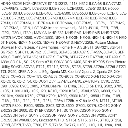
HDR-XR520E
,
HDR-XR520VE
,
I3113
,
I3312
,
I4113
,
I4312
,
ILCA-68
,
ILCA-77M2
,
ILCA-99M2
,
ILCE-1
,
ILCE-3000
,
ILCE-3500
,
ILCE-5000
,
ILCE-5100
,
ILCE-6000
,
ILCE-6100
,
ILCE-6300
,
ILCE-6400
,
ILCE-6500
,
ILCE-6600
,
ILCE-6700
,
ILCE-7
,
ILCE-
7C
,
ILCE-7CM2
,
ILCE-7M2
,
ILCE-7M3
,
ILCE-7M4
,
ILCE-7R
,
ILCE-7RM2
,
ILCE-
7RM3
,
ILCE-7RM3A
,
ILCE-7RM4
,
ILCE-7RM4A
,
ILCE-7RM5
,
ILCE-7S
,
ILCE-7SM2
,
ILCE-7SM3
,
ILCE-9
,
ILCE-9M2
,
image-heaven.nl
,
J8110
,
J9110
,
LT22i
,
LT25i
,
LT29i
,
LT30at
,
LT30p
,
MAVICA
,
MHS-FS1
,
MHS-PM1
,
MHS-PM5
,
MHS-TS20
,
MT27i
,
MVC-CD350
,
MVC-CD500
,
NEX-3
,
NEX-3N
,
NEX-5
,
NEX-5N
,
NEX-5R
,
NEX-
5T
,
NEX-6
,
NEX-7
,
NEX-C3
,
NEX-F3
,
NEX-VG10
,
NEX-VG20E
,
Picture Motion
Browser
,
PictureGear
,
PlayMemories Home
,
PMB
,
SGP311
,
SGP321
,
SGP511
,
SGP521
,
SGP611
,
SGP621
,
SLT-A33
,
SLT-A35
,
SLT-A37
,
SLT-A55V
,
SLT-A57
,
SLT-
A58
,
SLT-A65
,
SLT-A65V
,
SLT-A77
,
SLT-A77K
,
SLT-A77V
,
SLT-A77VK
,
SLT-A99
,
SLT-
A99V
,
SO-01J
,
SOL25
,
Sony A7 III
,
SONY DSC H400
,
SONY ISX005
,
Sony Picture
Utility
,
SOV31
,
SOV33
,
ST21i
,
ST21i2
,
ST23a
,
ST23i
,
ST25i
,
ST26a
,
ST26i
,
ST27i
,
TCL S950
,
XPERIA
,
Xperia E4g
,
Xperia M2
,
Xperia V
,
Xperia Z
,
Xperia ZR
,
XQ-
AD52
,
XQ-AS52
,
XQ-AT51
,
XQ-AU52
,
XQ-BC52
,
XQ-BQ72
,
XQ-BT52
,
XQ-CC54
,
XQ-CC72
,
XQ-CT54
,
XQ-DQ54
,
ZV-1
,
ZV-E1
,
ZV-E10
,
ZV-E10M2
,
C510
,
C702
,
C901
,
C902
,
C903
,
C905
,
D750i
,
Desire HD
,
E10a
,
E10i
,
E15a
,
E15i
,
G502
,
G705
,
J105i
,
J108i
,
J10i
,
J10i2
,
J20i
,
K310i
,
K320i
,
K510i
,
K530i
,
K550i
,
K600i
,
K610i
,
K610im
,
K660i
,
K750i
,
K770i
,
K790a
,
K790i
,
K800i
,
K810i
,
K850i
,
LT15a
,
LT15i
,
LT18a
,
LT18i
,
LT22i
,
LT26i
,
LT26ii
,
LT26w
,
LT28h
,
MK16a
,
MK16i
,
MT11i
,
MT15i
,
MT27i
,
R800a
,
R800i
,
R800x
,
S302
,
S312
,
S500i
,
S700i
,
SK17i
,
SO-01C
,
SONY
ERICSSON G900
,
SONY ERICSSON P1i
,
SONY ERICSSON P900
,
SONY
ERICSSON p910i
,
SONY ERICSSON P990i
,
SONY ERICSSON W205
,
SONY
ERICSSON W960i
,
Sony Ericsson WT13i
,
ST15a
,
ST15i
,
ST17i
,
ST18i
,
ST25a
,
ST25i
,
ST27i
,
T650i
,
T700
,
T715
,
T715a
,
TM717
,
U100i
,
U10i
,
U1i
,
U20a
,
U20i
,