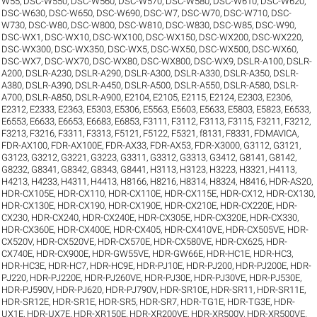
W55
,
DSC-W550
,
DSC-W560
,
DSC-W570
,
DSC-W580
,
DSC-W610
,
DSC-W620
,
DSC-W630
,
DSC-W650
,
DSC-W690
,
DSC-W7
,
DSC-W70
,
DSC-W710
,
DSC-
W730
,
DSC-W80
,
DSC-W800
,
DSC-W810
,
DSC-W830
,
DSC-W85
,
DSC-W90
,
DSC-WX1
,
DSC-WX10
,
DSC-WX100
,
DSC-WX150
,
DSC-WX200
,
DSC-WX220
,
DSC-WX300
,
DSC-WX350
,
DSC-WX5
,
DSC-WX50
,
DSC-WX500
,
DSC-WX60
,
DSC-WX7
,
DSC-WX70
,
DSC-WX80
,
DSC-WX800
,
DSC-WX9
,
DSLR-A100
,
DSLR-
A200
,
DSLR-A230
,
DSLR-A290
,
DSLR-A300
,
DSLR-A330
,
DSLR-A350
,
DSLR-
A380
,
DSLR-A390
,
DSLR-A450
,
DSLR-A500
,
DSLR-A550
,
DSLR-A580
,
DSLR-
A700
,
DSLR-A850
,
DSLR-A900
,
E2104
,
E2105
,
E2115
,
E2124
,
E2303
,
E2306
,
E2312
,
E2333
,
E2363
,
E5303
,
E5306
,
E5563
,
E5603
,
E5633
,
E5803
,
E5823
,
E6533
,
E6553
,
E6633
,
E6653
,
E6683
,
E6853
,
F3111
,
F3112
,
F3113
,
F3115
,
F3211
,
F3212
,
F3213
,
F3216
,
F3311
,
F3313
,
F5121
,
F5122
,
F5321
,
f8131
,
F8331
,
FDMAVICA
,
FDR-AX100
,
FDR-AX100E
,
FDR-AX33
,
FDR-AX53
,
FDR-X3000
,
G3112
,
G3121
,
G3123
,
G3212
,
G3221
,
G3223
,
G3311
,
G3312
,
G3313
,
G3412
,
G8141
,
G8142
,
G8232
,
G8341
,
G8342
,
G8343
,
G8441
,
H3113
,
H3123
,
H3223
,
H3321
,
H4113
,
H4213
,
H4233
,
H4311
,
H4413
,
H8166
,
H8216
,
H8314
,
H8324
,
H8416
,
HDR-AS20
,
HDR-CX105E
,
HDR-CX110
,
HDR-CX110E
,
HDR-CX115E
,
HDR-CX12
,
HDR-CX130
,
HDR-CX130E
,
HDR-CX190
,
HDR-CX190E
,
HDR-CX210E
,
HDR-CX220E
,
HDR-
CX230
,
HDR-CX240
,
HDR-CX240E
,
HDR-CX305E
,
HDR-CX320E
,
HDR-CX330
,
HDR-CX360E
,
HDR-CX400E
,
HDR-CX405
,
HDR-CX410VE
,
HDR-CX505VE
,
HDR-
CX520V
,
HDR-CX520VE
,
HDR-CX570E
,
HDR-CX580VE
,
HDR-CX625
,
HDR-
CX740E
,
HDR-CX900E
,
HDR-GW55VE
,
HDR-GW66E
,
HDR-HC1E
,
HDR-HC3
,
HDR-HC3E
,
HDR-HC7
,
HDR-HC9E
,
HDR-PJ10E
,
HDR-PJ200
,
HDR-PJ200E
,
HDR-
PJ220
,
HDR-PJ220E
,
HDR-PJ260VE
,
HDR-PJ30E
,
HDR-PJ30VE
,
HDR-PJ530E
,
HDR-PJ590V
,
HDR-PJ620
,
HDR-PJ790V
,
HDR-SR10E
,
HDR-SR11
,
HDR-SR11E
,
HDR-SR12E
,
HDR-SR1E
,
HDR-SR5
,
HDR-SR7
,
HDR-TG1E
,
HDR-TG3E
,
HDR-
UX1E
,
HDR-UX7E
,
HDR-XR150E
,
HDR-XR200VE
,
HDR-XR500V
,
HDR-XR500VE
,