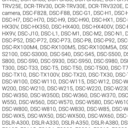
TRV25E
,
DCR-TRV30
,
DCR-TRV30E
,
DCR-TRV320E
,
camera
,
DSC-F828
,
DSC-F88
,
DSC-G1
,
DSC-H1
,
DSC-
DSC-H7
,
DSC-H70
,
DSC-H9
,
DSC-H90
,
DSC-HX1
,
DSC
HX30V
,
DSC-HX350
,
DSC-HX400
,
DSC-HX400V
,
DSC-
HX9V
,
DSC-J10
,
DSC-L1
,
DSC-M1
,
DSC-M2
,
DSC-N1
,
DSC-P52
,
DSC-P72
,
DSC-P73
,
DSC-P8
,
DSC-P92
,
DSC
DSC-RX100M4
,
DSC-RX100M5
,
DSC-RX100M5A
,
DS
S2100
,
DSC-S3000
,
DSC-S40
,
DSC-S45
,
DSC-S500
,
D
S800
,
DSC-S90
,
DSC-S930
,
DSC-S950
,
DSC-S980
,
DS
T300
,
DSC-T33
,
DSC-T5
,
DSC-T50
,
DSC-T500
,
DSC-T
DSC-TX10
,
DSC-TX100V
,
DSC-TX20
,
DSC-TX30
,
DSC-
DSC-W100
,
DSC-W110
,
DSC-W115
,
DSC-W12
,
DSC-W
W200
,
DSC-W210
,
DSC-W215
,
DSC-W220
,
DSC-W23
DSC-W350
,
DSC-W350D
,
DSC-W360
,
DSC-W370
,
DSC
W550
,
DSC-W560
,
DSC-W570
,
DSC-W580
,
DSC-W61
DSC-W800
,
DSC-W810
,
DSC-W830
,
DSC-W85
,
DSC-
DSC-WX5
,
DSC-WX50
,
DSC-WX500
,
DSC-WX60
,
DSC
DSLR-A300
,
DSLR-A330
,
DSLR-A350
,
DSLR-A380
,
DS