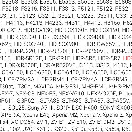
,
E2363
,
E5303
,
E5306
,
E5563
,
E5603
,
E5633
,
E5803
,
F3213
,
F3216
,
F3311
,
F3313
,
F5121
,
F5122
,
F5321
G3121
,
G3123
,
G3212
,
G3221
,
G3223
,
G3311
,
G331
21
,
H4113
,
H4213
,
H4233
,
H4311
,
H4413
,
H8166
,
H8
DR-CX12
,
HDR-CX130
,
HDR-CX130E
,
HDR-CX190
,
HDR
0E
,
HDR-CX330
,
HDR-CX360E
,
HDR-CX400E
,
HDR-CX4
X625
,
HDR-CX740E
,
HDR-CX900E
,
HDR-GW55VE
,
HDR
0E
,
HDR-PJ220
,
HDR-PJ220E
,
HDR-PJ260VE
,
HDR-PJ3
R11E
,
HDR-SR12E
,
HDR-SR1E
,
HDR-SR5
,
HDR-SR7
,
HD
E
,
HDR-XR520E
,
HDR-XR520VE
,
I3113
,
I3312
,
I4113
,
ILCE-6100
,
ILCE-6300
,
ILCE-6400
,
ILCE-6500
,
ILCE-66
3
,
ILCE-7RM3A
,
ILCE-7RM4
,
ILCE-7RM4A
,
ILCE-7RM5
,
T30at
,
LT30p
,
MAVICA
,
MHS-FS1
,
MHS-PM1
,
MHS-PM
NEX-7
,
NEX-C3
,
NEX-F3
,
NEX-VG10
,
NEX-VG20E
,
Pictu
GP611
,
SGP621
,
SLT-A33
,
SLT-A35
,
SLT-A37
,
SLT-A55V
,
1J
,
SOL25
,
Sony A7 III
,
SONY DSC H400
,
SONY ISX00
,
XPERIA
,
Xperia E4g
,
Xperia M2
,
Xperia V
,
Xperia Z
,
Xp
T54
,
XQ-DQ54
,
ZV-1
,
ZV-E1
,
ZV-E10
,
ZV-E10M2
,
C510
0i
,
J10i2
,
J20i
,
K310i
,
K320i
,
K510i
,
K530i
,
K550i
,
K60