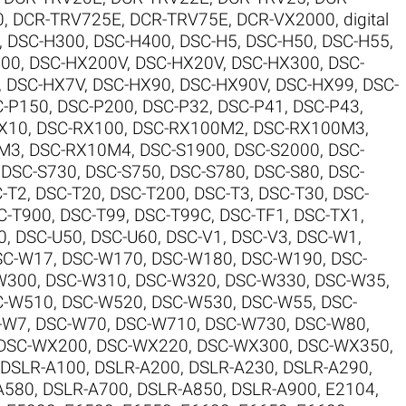
0
,
DCR-TRV725E
,
DCR-TRV75E
,
DCR-VX2000
,
digital
,
DSC-H300
,
DSC-H400
,
DSC-H5
,
DSC-H50
,
DSC-H55
,
200
,
DSC-HX200V
,
DSC-HX20V
,
DSC-HX300
,
DSC-
,
DSC-HX7V
,
DSC-HX90
,
DSC-HX90V
,
DSC-HX99
,
DSC-
C-P150
,
DSC-P200
,
DSC-P32
,
DSC-P41
,
DSC-P43
,
X10
,
DSC-RX100
,
DSC-RX100M2
,
DSC-RX100M3
,
0M3
,
DSC-RX10M4
,
DSC-S1900
,
DSC-S2000
,
DSC-
,
DSC-S730
,
DSC-S750
,
DSC-S780
,
DSC-S80
,
DSC-
-T2
,
DSC-T20
,
DSC-T200
,
DSC-T3
,
DSC-T30
,
DSC-
C-T900
,
DSC-T99
,
DSC-T99C
,
DSC-TF1
,
DSC-TX1
,
0
,
DSC-U50
,
DSC-U60
,
DSC-V1
,
DSC-V3
,
DSC-W1
,
SC-W17
,
DSC-W170
,
DSC-W180
,
DSC-W190
,
DSC-
W300
,
DSC-W310
,
DSC-W320
,
DSC-W330
,
DSC-W35
,
C-W510
,
DSC-W520
,
DSC-W530
,
DSC-W55
,
DSC-
-W7
,
DSC-W70
,
DSC-W710
,
DSC-W730
,
DSC-W80
,
DSC-WX200
,
DSC-WX220
,
DSC-WX300
,
DSC-WX350
,
DSLR-A100
,
DSLR-A200
,
DSLR-A230
,
DSLR-A290
,
A580
,
DSLR-A700
,
DSLR-A850
,
DSLR-A900
,
E2104
,