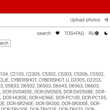

Upload photos



search
TOS+FAQ
RU
104
,
C2105
,
C2305
,
C5302
,
C5303
,
C5306
,
C5502
,
CLIE
,
CYBERSHOT
,
CYBERSHOT U
,
D2005
,
D2203
,
03
,
D5833
,
D6502
,
D6503
,
D6543
,
D6563
,
D6603
,
E
,
DCR-DVD405E
,
DCR-DVD505
,
DCR-DVD508E
,
DCR-
E
,
DCR-HC85E
,
DCR-HC96E
,
DCR-PC100
,
DCR-PC105
,
0E
,
DCR-SR290E
,
DCR-SR300
,
DCR-SR300E
,
DCR-
,
DCR-TRV20E
,
DCR-TRV22E
,
DCR-TRV25
,
DCR-