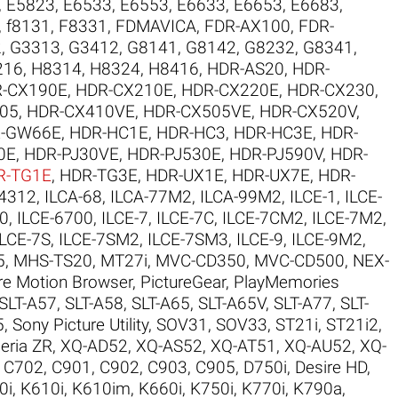
,
E5823
,
E6533
,
E6553
,
E6633
,
E6653
,
E6683
,
,
f8131
,
F8331
,
FDMAVICA
,
FDR-AX100
,
FDR-
2
,
G3313
,
G3412
,
G8141
,
G8142
,
G8232
,
G8341
,
216
,
H8314
,
H8324
,
H8416
,
HDR-AS20
,
HDR-
-CX190E
,
HDR-CX210E
,
HDR-CX220E
,
HDR-CX230
,
05
,
HDR-CX410VE
,
HDR-CX505VE
,
HDR-CX520V
,
-GW66E
,
HDR-HC1E
,
HDR-HC3
,
HDR-HC3E
,
HDR-
0E
,
HDR-PJ30VE
,
HDR-PJ530E
,
HDR-PJ590V
,
HDR-
R-TG1E
,
HDR-TG3E
,
HDR-UX1E
,
HDR-UX7E
,
HDR-
I4312
,
ILCA-68
,
ILCA-77M2
,
ILCA-99M2
,
ILCE-1
,
ILCE-
00
,
ILCE-6700
,
ILCE-7
,
ILCE-7C
,
ILCE-7CM2
,
ILCE-7M2
,
ILCE-7S
,
ILCE-7SM2
,
ILCE-7SM3
,
ILCE-9
,
ILCE-9M2
,
5
,
MHS-TS20
,
MT27i
,
MVC-CD350
,
MVC-CD500
,
NEX-
re Motion Browser
,
PictureGear
,
PlayMemories
SLT-A57
,
SLT-A58
,
SLT-A65
,
SLT-A65V
,
SLT-A77
,
SLT-
5
,
Sony Picture Utility
,
SOV31
,
SOV33
,
ST21i
,
ST21i2
,
eria ZR
,
XQ-AD52
,
XQ-AS52
,
XQ-AT51
,
XQ-AU52
,
XQ-
,
C702
,
C901
,
C902
,
C903
,
C905
,
D750i
,
Desire HD
,
0i
,
K610i
,
K610im
,
K660i
,
K750i
,
K770i
,
K790a
,