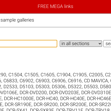
FREE MEGA links
ample galleries
290
,
C1504
,
C1505
,
C1605
,
C1904
,
C1905
,
C2005
,
C2
6
,
C6833
,
C6902
,
C6903
,
C6906
,
C6916
,
CD MAVICA
,
2
,
D2533
,
D5103
,
D5303
,
D5306
,
D5322
,
D5503
,
D58
DVD106E
,
DCR-DVD200
,
DCR-DVD203E
,
DCR-DVD310
E
,
DCR-HC1000E
,
DCR-HC40
,
DCR-HC40E
,
DCR-HC46
E
,
DCR-SR190E
,
DCR-SR200
,
DCR-SR200E
,
DCR-SR22
0E
,
DCR-SX41
,
DCR-SX83E
,
DCR-TRV11E
,
DCR-TRV18