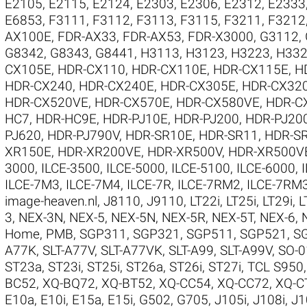
E2105
,
E2115
,
E2124
,
E2303
,
E2306
,
E2312
,
E2333
E6853
,
F3111
,
F3112
,
F3113
,
F3115
,
F3211
,
F3212
AX100E
,
FDR-AX33
,
FDR-AX53
,
FDR-X3000
,
G3112
,
G8342
,
G8343
,
G8441
,
H3113
,
H3123
,
H3223
,
H33
CX105E
,
HDR-CX110
,
HDR-CX110E
,
HDR-CX115E
,
H
HDR-CX240
,
HDR-CX240E
,
HDR-CX305E
,
HDR-CX32
HDR-CX520VE
,
HDR-CX570E
,
HDR-CX580VE
,
HDR-C
HC7
,
HDR-HC9E
,
HDR-PJ10E
,
HDR-PJ200
,
HDR-PJ20
PJ620
,
HDR-PJ790V
,
HDR-SR10E
,
HDR-SR11
,
HDR-S
XR150E
,
HDR-XR200VE
,
HDR-XR500V
,
HDR-XR500V
3000
,
ILCE-3500
,
ILCE-5000
,
ILCE-5100
,
ILCE-6000
,
ILCE-7M3
,
ILCE-7M4
,
ILCE-7R
,
ILCE-7RM2
,
ILCE-7RM
image-heaven.nl
,
J8110
,
J9110
,
LT22i
,
LT25i
,
LT29i
,
L
3
,
NEX-3N
,
NEX-5
,
NEX-5N
,
NEX-5R
,
NEX-5T
,
NEX-6
,
Home
,
PMB
,
SGP311
,
SGP321
,
SGP511
,
SGP521
,
S
A77K
,
SLT-A77V
,
SLT-A77VK
,
SLT-A99
,
SLT-A99V
,
SO-0
ST23a
,
ST23i
,
ST25i
,
ST26a
,
ST26i
,
ST27i
,
TCL S950
BC52
,
XQ-BQ72
,
XQ-BT52
,
XQ-CC54
,
XQ-CC72
,
XQ-C
E10a
,
E10i
,
E15a
,
E15i
,
G502
,
G705
,
J105i
,
J108i
,
J1