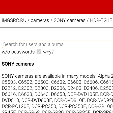
iMGSRC.RU
/
cameras / SONY cameras / HDR-TG1E s
w/o passwords
why?
SONY cameras
SONY cameras are available in many models:
Alpha 
C5503
,
C6502
,
C6503
,
C6602
,
C6603
,
C6606
,
C661
D2212
,
D2302
,
D2303
,
D2306
,
D2403
,
D2406
,
D250
D6616
,
D6633
,
D6643
,
D6653
,
DCR-DVD105E
,
DCR-
DVD610
,
DCR-DVD803E
,
DCR-DVD810E
,
DCR-DVD92
DCR-PC120E
,
DCR-PC350
,
DCR-PC350E
,
DCR-SR100
SR45E
,
DCR-SR68
,
DCR-SR80
,
DCR-SR85E
,
DCR-SR9