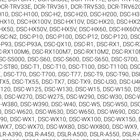
DCR-TRV33E
,
DCR-TRV361
,
DCR-TRV530
,
DCR-TRV62
H10
,
DSC-H100
,
DSC-H2
,
DSC-H20
,
DSC-H200
,
DSC-H3
-HX10
,
DSC-HX100V
,
DSC-HX10V
,
DSC-HX20
,
DSC-HX
HX50
,
DSC-HX50V
,
DSC-HX5V
,
DSC-HX60
,
DSC-HX60V
DSC-N2
,
DSC-P10
,
DSC-P100
,
DSC-P12
,
DSC-P120
,
DS
-P93
,
DSC-P93A
,
DSC-QX10
,
DSC-R1
,
DSC-RX1
,
DSC-R
C-RX100M6
,
DSC-RX100M7
,
DSC-RX10M2
,
DSC-RX1
SC-S5000
,
DSC-S60
,
DSC-S600
,
DSC-S650
,
DSC-S700
C-ST80
,
DSC-T1
,
DSC-T10
,
DSC-T100
,
DSC-T110D
,
DSC
7
,
DSC-T70
,
DSC-T700
,
DSC-T77
,
DSC-T9
,
DSC-T90
,
DS
TX5
,
DSC-TX55
,
DSC-TX7
,
DSC-TX9
,
DSC-U30
,
DSC-U4
120
,
DSC-W125
,
DSC-W130
,
DSC-W15
,
DSC-W150
,
D
0
,
DSC-W270
,
DSC-W275
,
DSC-W290
,
DSC-W30
,
DSC-
-W380
,
DSC-W390
,
DSC-W40
,
DSC-W5
,
DSC-W50
,
DS
0
,
DSC-W620
,
DSC-W630
,
DSC-W650
,
DSC-W690
,
DSC
W90
,
DSC-WX1
,
DSC-WX10
,
DSC-WX100
,
DSC-WX150
,
-WX7
,
DSC-WX70
,
DSC-WX80
,
DSC-WX800
,
DSC-WX9
,
LR-A390
,
DSLR-A450
,
DSLR-A500
,
DSLR-A550
,
DSLR-