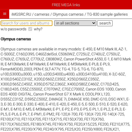
FREE MEGA links

iMGSRC.RU
/
cameras / Olympus cameras / TG-830 sample galleries
w/o passwords
why?
Olympus cameras
Olympus cameras are available in many models:
E-450
,
E-M10 Mark III
,
AZ-1
,
C-5000Z
,
C160,D395
,
C460ZdelSol
,
C5060WZ
,
C725UZ
,
C740UZ
,
C750UZ
,
C760UZ
,
C765UZ
,
C770UZ
,
C8080WZ
,
Canon PowerShot A550
,
E-1
,
E-M10 Mark
III
,
E-M10MarkII
,
E-M1MarkII
,
E-M1MarkIII
,
E-M5MarkIII
,
E-PL8
,
E-PL9
,
FerrariMODEL2003
,
PEN-F
,
SLT-A77V
,
TG-4
,
TG-5
,
TG-6
,
TG-870
,
u10D,S300D,u300D
,
u15D
,
u20D,S400D,u400D
,
u30D,S410D,u410D
,
X-3,C-60Z
,
X100,D540Z,C310Z
,
X200,D560Z,C350Z
,
X250,D560Z,C350Z
,
X300,D565Z,C450Z
,
X350,D575Z,C360Z
,
X400,D580Z,C460Z
,
C170,D425
,
C180,D435
,
C55Z,C5500Z
,
C7070WZ
,
C70Z,C7000Z
,
Canon EOS 100D
,
Canon
EOS 400D DIGITAL
,
Canon PowerShot G7 X Mark II
,
COOLPIX L120
,
D555Z,C315Z
,
D595Z,C500Z
,
DiMAGE 7i
,
DiMAGE X50
,
DMC-G10
,
DSC-WX1
,
E-
3
,
E-30
,
E-300
,
E-330
,
E-400
,
E-410
,
E-420
,
E-450
,
E-5
,
E-500
,
E-510
,
E-520
,
E-620
,
E-M1
,
E-M10
,
E-M5
,
E-M5MarkII
,
E-P1
,
E-P2
,
E-P3
,
E-P5
,
E-PL1
,
E-PL2
,
E-PL3
,
E-
PL5
,
E-PL6
,
E-PL7
,
E-PM1
,
E-PM2
,
FE-120,X-700
,
FE-130,X-720
,
FE-140,X-725
,
FE100,X710
,
FE110,X705
,
FE115,X715
,
FE150,X730
,
FE170,X760
,
FE170,X760,C505
,
FE180/X745
,
FE190/X750
,
FE20,X15,C25
,
FE200
,
FE210,X775
,
FE220,X785
,
FE230/X790
,
FE240/X795
,
FE25,X20
,
FE250/X800
,
FE26,X21
,