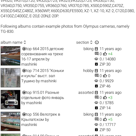
VH520
,
VR310,D720
,
VR320,D725
,
VR325,VR320,D725
,
VR330,D730
,
VR340,D750
,
VR350,D755
,
VR360,D760
,
VR370,D785
,
X500,D590Z,C470Z
,
X550,D545Z,C480Z
,
X560WP
,
X600,D630,FE5500
,
XZ-1
,
XZ-10
,
XZ-2
,
C120,D380
,
C4100Z,C4000Z
,
E-20,E-20N,E-20P
.
Following albums contain example photos from Olympus cameras, namely
TG-830.



album name
section


top
664 2015 детские
biking
11 years ago


соревнования на треке
0
+4
visibility
16-17 апреля
by
0 / 14080

mashinki
ZIP 30


top
714 2015 "Коньки
hobby
11 years ago


и куклы" выст. зал
0
0
visibility
Тушино
by
mashinki
0 / 9929

ZIP 46


top
915.01 Разные
assorted
11 years ago


отдельные фото январь
0
+3
visibility
by
mashinki
0 / 5785

ZIP 14


top
556 Велотрек в
biking
11 years ago


Крылатском
by
0
+5
visibility
mashinki
0 / 17717

ZIP 50

