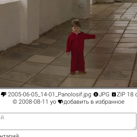



2005-06-05_14-01_PanoIosif.jpg
JPG
ZIP 18

© 2008-08-11
yo
добавить в избранное
ентарий