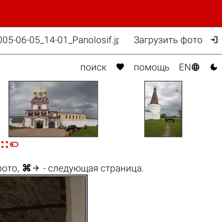

5-06-05_14-01_PanoIosif.jpg
Загрузить фото



поиск
помощь
EN



фото,
⌘
- следующая страница.