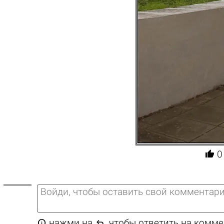

0


нажми на
, чтобы ответить на комм