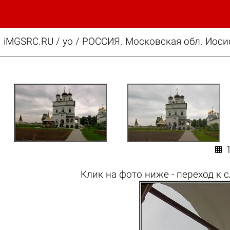
iMGSRC.RU
/
yo
/
РОССИЯ. Московская обл. Иосиф

Клик на
фото ниже
- переход к