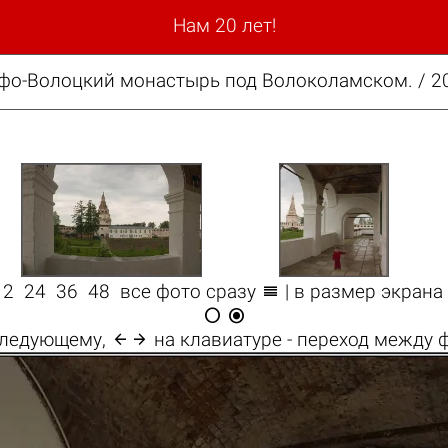
Нам 20 лет!
о-Волоцкий монастырь под Волоколамском. / 200

12
24
36
48
все фото сразу
| в размер экрана



 следующему,
на клавиатуре - переход между 