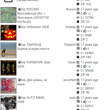

ZIP 316


top
РОССИЯ.
Russia
17 years ago


Ярославская обл. г.
0
+2
visibility
Ярославль (ЗОЛОТОЕ
0 / 10796

КОЛЬЦО).
ZIP 22


top
Helloween 2008
holiday
17 years ago


0
+3
visibility
0 / 4586

ZIP 2


top
ТАИЛАНД.
Thailand
17 years ago


ХуаХин и окрестности.
2
0
visibility
0 / 66483

ZIP 185


top
ХОРВАТИЯ. Sept.
travel
17 years ago


2004.
0
+8
visibility
0 / 95046

ZIP 96


top
Для хохмы, не
assorted
17 years ago


наше.
3
+1
visibility
0 / 38524

ZIP 90


top
AUTO. MIMS-
auto
17 years ago


2008
2
+3
visibility
3 / 92631
