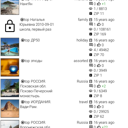


НангЯн
0
+1
visibility
1 / 8813

ZIP 11


top
Наталья
family
15 years ago
lock


Юрьевна 2010-09-01
1
0
visibility
школа, первый раз
0 / 108161

ZIP 169


top
ДР50
holiday
16 years ago


0
0
visibility
4 / 49462

ZIP 70


top
этюды
assorted
16 years ago


0
0
visibility
0 / 3949

ZIP 1


top
РОССИЯ.
Russia
16 years ago


Псковская обл.
0
+2
visibility
Псково-Печерский
9 / 6349

монастырь.
ZIP 8


top
ИОРДАНИЯ.
travel
16 years ago


Вади-Рам.
0
0
visibility
0 / 29925

ZIP 62


top
РОССИЯ.
Russia
16 years ago


Воронежская обл.
0
+22