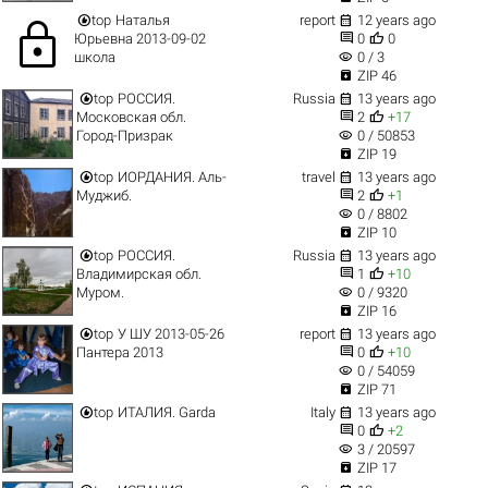


top
Наталья
report
12 years ago
lock


Юрьевна 2013-09-02
0
0
visibility
школа
0 / 3

ZIP 46


top
РОССИЯ.
Russia
13 years ago


Московская обл.
2
+17
visibility
Город-Призрак
0 / 50853

ZIP 19


top
ИОРДАНИЯ. Аль-
travel
13 years ago


Муджиб.
2
+1
visibility
0 / 8802

ZIP 10


top
РОССИЯ.
Russia
13 years ago


Владимирская обл.
1
+10
visibility
Муром.
0 / 9320

ZIP 16


top
У ШУ 2013-05-26
report
13 years ago


Пантера 2013
0
+10
visibility
0 / 54059

ZIP 71


top
ИТАЛИЯ. Garda
Italy
13 years ago


0
+2
visibility
3 / 20597

ZIP 17