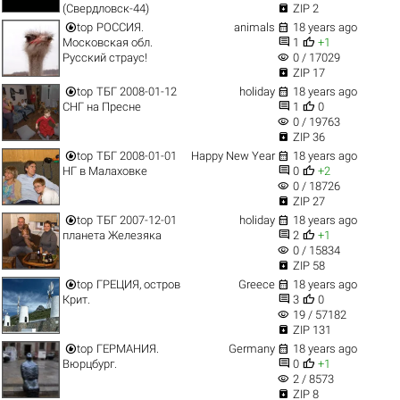

(Свердловск-44)
ZIP 2


top
РОССИЯ.
animals
18 years ago


Московская обл.
1
+1
visibility
Русский страус!
0 / 17029

ZIP 17


top
ТБГ 2008-01-12
holiday
18 years ago


СНГ на Пресне
1
0
visibility
0 / 19763

ZIP 36


top
ТБГ 2008-01-01
Happy New Year
18 years ago


НГ в Малаховке
0
+2
visibility
0 / 18726

ZIP 27


top
ТБГ 2007-12-01
holiday
18 years ago


планета Железяка
2
+1
visibility
0 / 15834

ZIP 58


top
ГРЕЦИЯ, остров
Greece
18 years ago


Крит.
3
0
visibility
19 / 57182

ZIP 131


top
ГЕРМАНИЯ.
Germany
18 years ago


Вюрцбург.
0
+1
visibility
2 / 8573

ZIP 8