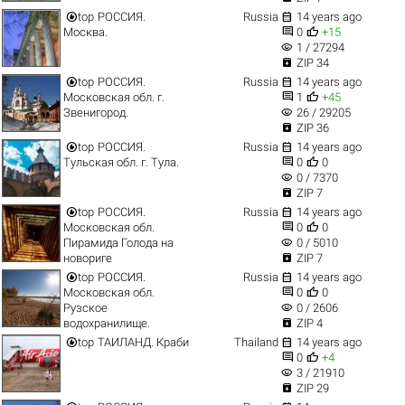


top
РОССИЯ.
Russia
14 years ago


Москва.
0
+15
visibility
1 / 27294

ZIP 34


top
РОССИЯ.
Russia
14 years ago


Московская обл. г.
1
+45
visibility
Звенигород.
26 / 29205

ZIP 36


top
РОССИЯ.
Russia
14 years ago


Тульская обл. г. Тула.
0
0
visibility
0 / 7370

ZIP 7


top
РОССИЯ.
Russia
14 years ago


Московская обл.
0
0
visibility
Пирамида Голода на
0 / 5010

новориге
ZIP 7


top
РОССИЯ.
Russia
14 years ago


Московская обл.
0
0
visibility
Рузское
0 / 2606

водохранилище.
ZIP 4


top
ТАИЛАНД. Краби
Thailand
14 years ago


0
+4
visibility
3 / 21910

ZIP 29