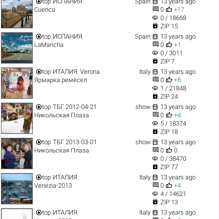


top
ИСПАНИЯ.
Spain
13 years ago


Cuenca
0
+17
visibility
0 / 18668

ZIP 15


top
ИСПАНИЯ.
Spain
13 years ago


LaMancha
0
+1
visibility
0 / 3011

ZIP 7


top
ИТАЛИЯ. Verona.
Italy
13 years ago


Ярмарка ремёсел
0
+8
visibility
1 / 21848

ZIP 24


top
ТБГ 2012-04-21
show
13 years ago


Никольская Плаза
0
+4
visibility
5 / 18374

ZIP 18


top
ТБГ 2013-03-01
show
13 years ago


Никольская Плаза
0
0
visibility
0 / 38470

ZIP 77


top
ИТАЛИЯ.
Italy
13 years ago


Venezia-2013
0
+4
visibility
4 / 14621

ZIP 13


top
ИТАЛИЯ.
Italy
13 years ago