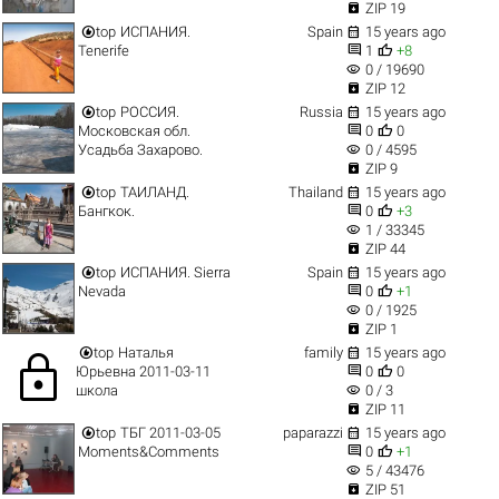

ZIP 19


top
ИСПАНИЯ.
Spain
15 years ago


Tenerife
1
+8
visibility
0 / 19690

ZIP 12


top
РОССИЯ.
Russia
15 years ago


Московская обл.
0
0
visibility
Усадьба Захарово.
0 / 4595

ZIP 9


top
ТАИЛАНД.
Thailand
15 years ago


Бангкок.
0
+3
visibility
1 / 33345

ZIP 44


top
ИСПАНИЯ. Sierra
Spain
15 years ago


Nevada
0
+1
visibility
0 / 1925

ZIP 1


top
Наталья
family
15 years ago
lock


Юрьевна 2011-03-11
0
0
visibility
школа
0 / 3

ZIP 11


top
ТБГ 2011-03-05
paparazzi
15 years ago


Moments&Comments
0
+1
visibility
5 / 43476

ZIP 51