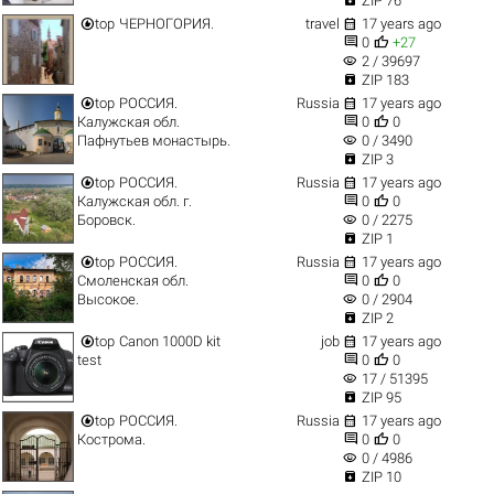
ZIP 76


top
ЧЕРНОГОРИЯ.
travel
17 years ago


0
+27
visibility
2 / 39697

ZIP 183


top
РОССИЯ.
Russia
17 years ago


Калужская обл.
0
0
visibility
Пафнутьев монастырь.
0 / 3490

ZIP 3


top
РОССИЯ.
Russia
17 years ago


Калужская обл. г.
0
0
visibility
Боровск.
0 / 2275

ZIP 1


top
РОССИЯ.
Russia
17 years ago


Смоленская обл.
0
0
visibility
Высокое.
0 / 2904

ZIP 2


top
Canon 1000D kit
job
17 years ago


test
0
0
visibility
17 / 51395

ZIP 95


top
РОССИЯ.
Russia
17 years ago


Кострома.
0
0
visibility
0 / 4986

ZIP 10