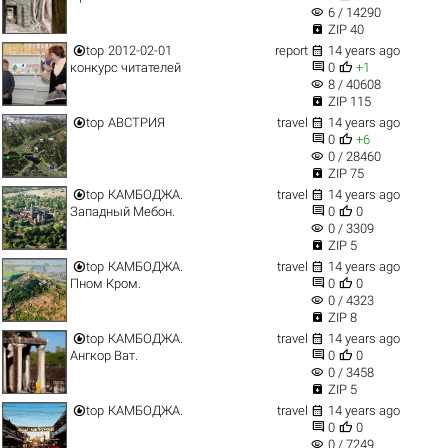
visibility
6 / 14290

ZIP 40


top
2012-02-01
report
14 years ago


конкурс читателей
0
+1
visibility
8 / 40608

ZIP 115


top
АВСТРИЯ
travel
14 years ago


0
+6
visibility
0 / 28460

ZIP 75


top
КАМБОДЖА.
travel
14 years ago


Западный Мебон.
0
0
visibility
0 / 3309

ZIP 5


top
КАМБОДЖА.
travel
14 years ago


Пном Кром.
0
0
visibility
0 / 4323

ZIP 8


top
КАМБОДЖА.
travel
14 years ago


Ангкор Ват.
0
0
visibility
0 / 3458

ZIP 5


top
КАМБОДЖА.
travel
14 years ago


0
0
visibility
0 / 7249