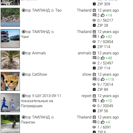

ZIP 309


top
ТАИЛАНД. о. Тао
Thailand
12 years ago


2
+14
visibility
0 / 56217

ZIP 28


top
ТАИЛАНД. о.
Thailand
12 years ago


Чанг
1
+42
visibility
7 / 92804

ZIP 114


top
Animals
animals
12 years ago


0
+48
visibility
2 / 52497

ZIP 114


top
CatShow
show
12 years ago


0
+118
visibility
9 / 72614

ZIP 89


top
У ШУ 2013-09-11
report
12 years ago


показательные на
1
+10
visibility
Патриарших
0 / 35049

ZIP 56


top
ТАИЛАНД. о.
Thailand
12 years ago


Пханган
0
+4
visibility
1 / 6091

ZIP 6