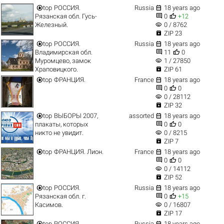


top
РОССИЯ.
Russia
18 years ago


Рязанская обл. Гусь-
0
+12
visibility
Железный.
0 / 8762

ZIP 23


top
РОССИЯ.
Russia
18 years ago


Владимирская обл.
11
0
visibility
Муромцево, замок
1 / 27850

Храповицкого.
ZIP 61


top
ФРАНЦИЯ.
France
18 years ago


0
0
visibility
0 / 28112

ZIP 32


top
ВЫБОРЫ 2007,
assorted
18 years ago


плакаты, которых
0
0
visibility
никто не увидит.
0 / 8215

ZIP 7


top
ФРАНЦИЯ. Лион.
France
18 years ago


0
0
visibility
0 / 14112

ZIP 52


top
РОССИЯ.
Russia
18 years ago


Рязанская обл. г.
0
+15
visibility
Касимов.
0 / 16807

ZIP 17


top
РОССИЯ.
Russia
18 years ago