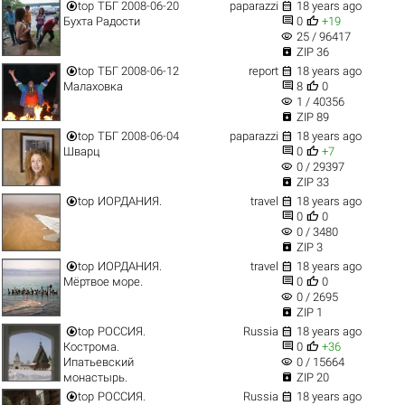


top
ТБГ 2008-06-20
paparazzi
18 years ago


Бухта Радости
0
+19
visibility
25 / 96417

ZIP 36


top
ТБГ 2008-06-12
report
18 years ago


Малаховка
8
0
visibility
1 / 40356

ZIP 89


top
ТБГ 2008-06-04
paparazzi
18 years ago


Шварц
0
+7
visibility
0 / 29397

ZIP 33


top
ИОРДАНИЯ.
travel
18 years ago


0
0
visibility
0 / 3480

ZIP 3


top
ИОРДАНИЯ.
travel
18 years ago


Мёртвое море.
0
0
visibility
0 / 2695

ZIP 1


top
РОССИЯ.
Russia
18 years ago


Кострома.
0
+36
visibility
Ипатьевский
0 / 15664

монастырь.
ZIP 20


top
РОССИЯ.
Russia
18 years ago