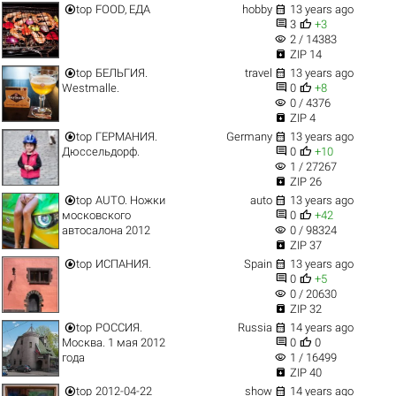


top
FOOD, ЕДА
hobby
13 years ago


3
+3
visibility
2 / 14383

ZIP 14


top
БЕЛЬГИЯ.
travel
13 years ago


Westmalle.
0
+8
visibility
0 / 4376

ZIP 4


top
ГЕРМАНИЯ.
Germany
13 years ago


Дюссельдорф.
0
+10
visibility
1 / 27267

ZIP 26


top
AUTO. Ножки
auto
13 years ago


московского
0
+42
visibility
автосалона 2012
0 / 98324

ZIP 37


top
ИСПАНИЯ.
Spain
13 years ago


0
+5
visibility
0 / 20630

ZIP 32


top
РОССИЯ.
Russia
14 years ago


Москва. 1 мая 2012
0
0
visibility
года
1 / 16499

ZIP 40


top
2012-04-22
show
14 years ago