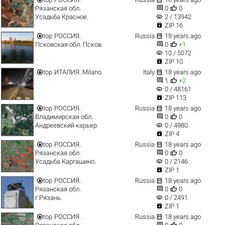


Рязанская обл.
0
0
visibility
Усадьба Красное.
2 / 13942

ZIP 16


top
РОССИЯ.
Russia
18 years ago


Псковская обл. Псков.
0
+1
visibility
10 / 5072

ZIP 10


top
ИТАЛИЯ. Milano.
Italy
18 years ago


1
+2
visibility
0 / 48161

ZIP 113


top
РОССИЯ.
Russia
18 years ago


Владимирская обл.
0
0
visibility
Андреевский карьер.
0 / 4980

ZIP 4


top
РОССИЯ.
Russia
18 years ago


Рязанская обл.
0
0
visibility
Усадьба Каргашино.
0 / 2146

ZIP 1


top
РОССИЯ.
Russia
18 years ago


Рязанская обл.
0
0
visibility
г.Рязань.
0 / 2491

ZIP 1


top
РОССИЯ.
Russia
18 years ago

