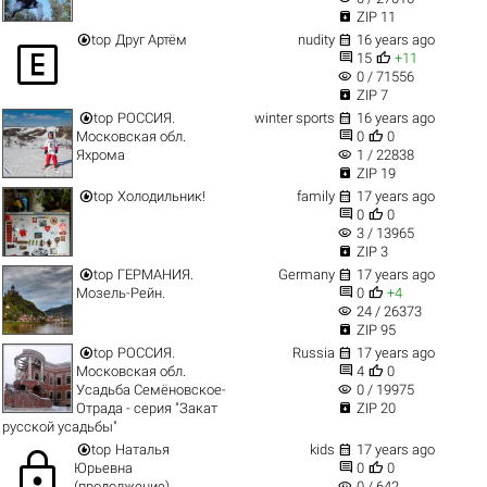

ZIP 11


top
Друг Артём
nudity
16 years ago



15
+11
visibility
0 / 71556

ZIP 7


top
РОССИЯ.
winter sports
16 years ago


Московская обл.
0
0
visibility
Яхрома
1 / 22838

ZIP 19


top
Холодильник!
family
17 years ago


0
0
visibility
3 / 13965

ZIP 3


top
ГЕРМАНИЯ.
Germany
17 years ago


Мозель-Рейн.
0
+4
visibility
24 / 26373

ZIP 95


top
РОССИЯ.
Russia
17 years ago


Московская обл.
4
0
visibility
Усадьба Семёновское-
0 / 19975

Отрада - серия "Закат
ZIP 20
русской усадьбы"


top
Наталья
kids
17 years ago
lock


Юрьевна
0
0
visibility
(продолжение)
0 / 642