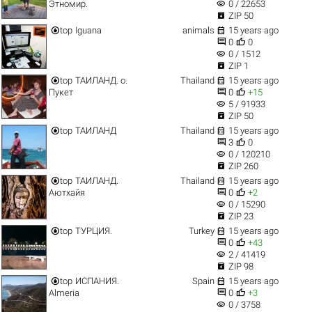
visibility
Этномир.
0 / 22653

ZIP 50


top
Iguana
animals
15 years ago


0
0
visibility
0 / 1512

ZIP 1


top
ТАИЛАНД. о.
Thailand
15 years ago


Пукет
0
+15
visibility
5 / 91933

ZIP 50


top
ТАИЛАНД
Thailand
15 years ago


3
0
visibility
0 / 120210

ZIP 260


top
ТАИЛАНД.
Thailand
15 years ago


Аютхайя
0
+2
visibility
0 / 15290

ZIP 23


top
ТУРЦИЯ.
Turkey
15 years ago


0
+43
visibility
2 / 41419

ZIP 98


top
ИСПАНИЯ.
Spain
15 years ago


Almeria
0
+3
visibility
0 / 3758