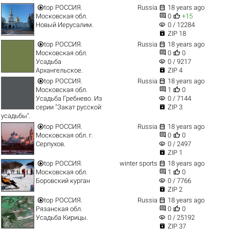


top
РОССИЯ.
Russia
18 years ago


Московская обл.
0
+15
visibility
Новый Иерусалим.
0 / 12284

ZIP 18


top
РОССИЯ.
Russia
18 years ago


Московская обл.
0
0
visibility
Усадьба
0 / 9217

Архангельское.
ZIP 4


top
РОССИЯ.
Russia
18 years ago


Московская обл.
1
0
visibility
Усадьба Гребнево. Из
0 / 7144

серии "Закат русской
ZIP 3
усадьбы".


top
РОССИЯ.
Russia
18 years ago


Московская обл. г.
0
0
visibility
Серпухов.
0 / 2497

ZIP 1


top
РОССИЯ.
winter sports
18 years ago


Московская обл.
1
0
visibility
Боровский курган
0 / 7766

ZIP 2


top
РОССИЯ.
Russia
18 years ago


Рязанская обл.
0
0
visibility
Усадьба Кирицы.
0 / 25192

ZIP 37