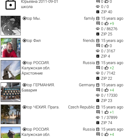
lock


Юрьевна 2011-09-01
0
0
visibility
школа
0 / 0

ZIP 40


top
Мы.
family
15 years ago


0
+9
visibility
0 / 86276

ZIP 25


top
Фил
friends
15 years ago


0
0
visibility
0 / 3167

ZIP 4


top
РОССИЯ.
Russia
15 years ago


Калужская обл.
0
+2
visibility
Архстояние
0 / 7142

ZIP 22


top
ГЕРМАНИЯ.
Germany
15 years ago


Бавария
0
+4
visibility
0 / 17330

ZIP 23


top
ЧЕХИЯ. Прага.
Czech Republic
15 years ago


1
+1
visibility
1 / 37899

ZIP 74


top
РОССИЯ.
Russia
15 years ago


Калужская обл.
0
+4