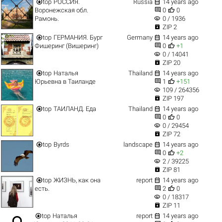


top
РОССИЯ.
Russia
14 years ago


Воронежская обл.
0
0
visibility
Рамонь.
0 / 1936

ZIP 2


top
ГЕРМАНИЯ. Бург
Germany
14 years ago


Фишеринг (Вишеринг)
0
+1
visibility
0 / 14041

ZIP 20


top
Наталья
Thailand
14 years ago


Юрьевна в Таиланде
1
+151
visibility
109 / 264356

ZIP 197


top
ТАИЛАНД. Еда
Thailand
14 years ago


0
0
visibility
0 / 29454

ZIP 72


top
Byrds
landscape
14 years ago


0
+2
visibility
2 / 39225

ZIP 81


top
ЖИЗНЬ, как она
report
14 years ago


есть.
2
0
visibility
0 / 18317

ZIP 11


top
Наталья
report
14 years ago