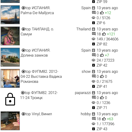

ZIP 59


top
ИСПАНИЯ.
Spain
13 years ago


Palma-De-Malljorca
0
+12
visibility
0 / 5126

ZIP 6


top
ТАИЛАНД. о.
Thailand
13 years ago


Самуи
18
+121
visibility
149 / 364606

ZIP 82


top
ИСПАНИЯ.
Spain
13 years ago


Долина замков
0
+7
visibility
24 / 27223

ZIP 42


top
ФУПМ82. 2012-
show
13 years ago


04-22 Выставка Вадика
0
0
visibility
Романова
0 / 21675

ZIP 41


top
ФУПМ82. 2012-
paparazzi
13 years ago
lock


11-24 Троицк
0
0
visibility
0 / 1236

ZIP 71


top
Vinyl, Винил
hobby
13 years ago


18
+63
visibility
1 / 177396

ZIP 43