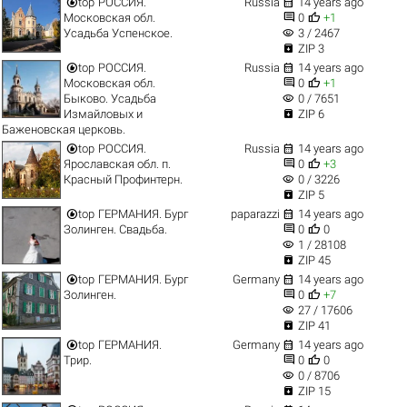


top
РОССИЯ.
Russia
14 years ago


Московская обл.
0
+1
visibility
Усадьба Успенское.
3 / 2467

ZIP 3


top
РОССИЯ.
Russia
14 years ago


Московская обл.
0
+1
visibility
Быково. Усадьба
0 / 7651

Измайловых и
ZIP 6
Баженовская церковь.


top
РОССИЯ.
Russia
14 years ago


Ярославская обл. п.
0
+3
visibility
Красный Профинтерн.
0 / 3226

ZIP 5


top
ГЕРМАНИЯ. Бург
paparazzi
14 years ago


Золинген. Свадьба.
0
0
visibility
1 / 28108

ZIP 45


top
ГЕРМАНИЯ. Бург
Germany
14 years ago


Золинген.
0
+7
visibility
27 / 17606

ZIP 41


top
ГЕРМАНИЯ.
Germany
14 years ago


Трир.
0
0
visibility
0 / 8706

ZIP 15