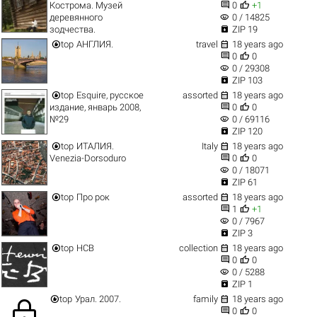


Кострома. Музей
0
+1
visibility
деревянного
0 / 14825

зодчества.
ZIP 19


top
АНГЛИЯ.
travel
18 years ago


0
0
visibility
0 / 29308

ZIP 103


top
Esquire, русское
assorted
18 years ago


издание, январь 2008,
0
0
visibility
№29
0 / 69116

ZIP 120


top
ИТАЛИЯ.
Italy
18 years ago


Venezia-Dorsoduro
0
0
visibility
0 / 18071

ZIP 61


top
Про рок
assorted
18 years ago


1
+1
visibility
0 / 7967

ZIP 3


top
HCB
collection
18 years ago


0
0
visibility
0 / 5288

ZIP 1


top
Урал. 2007.
family
18 years ago
lock


0
0