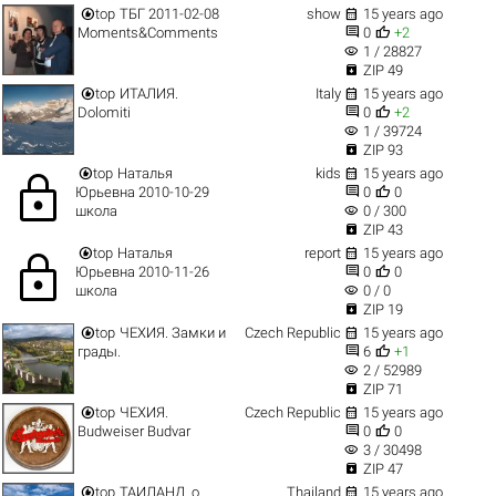


top
ТБГ 2011-02-08
show
15 years ago


Moments&Comments
0
+2
visibility
1 / 28827

ZIP 49


top
ИТАЛИЯ.
Italy
15 years ago


Dolomiti
0
+2
visibility
1 / 39724

ZIP 93


top
Наталья
kids
15 years ago
lock


Юрьевна 2010-10-29
0
0
visibility
школа
0 / 300

ZIP 43


top
Наталья
report
15 years ago
lock


Юрьевна 2010-11-26
0
0
visibility
школа
0 / 0

ZIP 19


top
ЧЕХИЯ. Замки и
Czech Republic
15 years ago


грады.
6
+1
visibility
2 / 52989

ZIP 71


top
ЧЕХИЯ.
Czech Republic
15 years ago


Budweiser Budvar
0
0
visibility
3 / 30498

ZIP 47


top
ТАИЛАНД. о.
Thailand
15 years ago