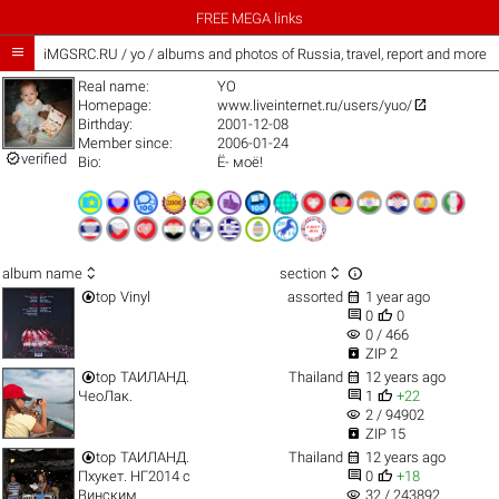
FREE MEGA links

iMGSRC.RU
/
yo / albums and photos of Russia, travel, report and more
Real name:
YO

Homepage:
www.liveinternet.ru/users/yuo/
Birthday:
2001-12-08
Member since:
2006-01-24

verified
Bio:
Ё- моё!



album name
section


top
Vinyl
assorted
1 year ago


0
0
visibility
0 / 466

ZIP 2


top
ТАИЛАНД.
Thailand
12 years ago


ЧеоЛак.
1
+22
visibility
2 / 94902

ZIP 15


top
ТАИЛАНД.
Thailand
12 years ago


Пхукет. НГ2014 с
0
+18
visibility
Винским.
32 / 243892