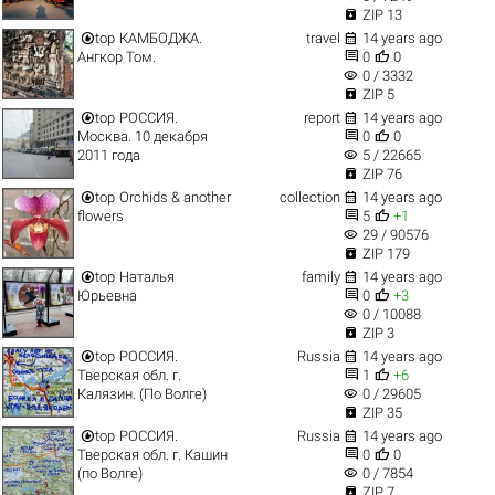

ZIP 13


top
КАМБОДЖА.
travel
14 years ago


Ангкор Том.
0
0
visibility
0 / 3332

ZIP 5


top
РОССИЯ.
report
14 years ago


Москва. 10 декабря
0
0
visibility
2011 года
5 / 22665

ZIP 76


top
Orchids & another
collection
14 years ago


flowers
5
+1
visibility
29 / 90576

ZIP 179


top
Наталья
family
14 years ago


Юрьевна
0
+3
visibility
0 / 10088

ZIP 3


top
РОССИЯ.
Russia
14 years ago


Тверская обл. г.
1
+6
visibility
Калязин. (По Волге)
0 / 29605

ZIP 35


top
РОССИЯ.
Russia
14 years ago


Тверская обл. г. Кашин
0
0
visibility
(по Волге)
0 / 7854

ZIP 7