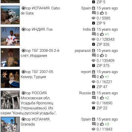

ZIP 5


top
ИСПАНИЯ. Cabo
Spain
15 years ago


de Gata
0
0
visibility
0 / 5585

ZIP 9


top
ИНДИЯ. Гоа
India
15 years ago


0
+1
visibility
0 / 128343

ZIP 326


top
ТБГ 2008-05 2-й
paparazzi
15 years ago


слёт, Иордания
0
0
visibility
0 / 135409

ZIP 375


top
ТБГ 2007-05
report
15 years ago


Кемер, Турция
0
+1
visibility
0 / 16221

ZIP 47


top
РОССИЯ.
Russia
15 years ago


Московская обл.
1
+2
visibility
Усадьба Ярополец
0 / 16690

(Чернышёвых). Из
ZIP 22
серии "Конец русской усадьбы".


top
ИСПАНИЯ.
Spain
15 years ago


Granada
0
+3
visibility
0 / 11843