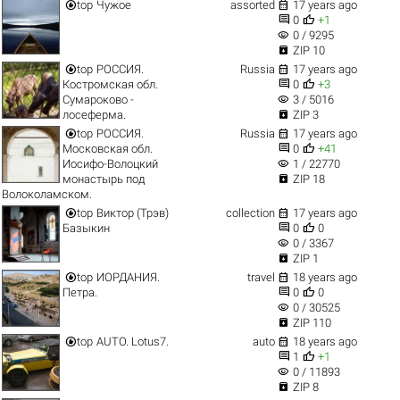


top
Чужое
assorted
17 years ago


0
+1
visibility
0 / 9295

ZIP 10


top
РОССИЯ.
Russia
17 years ago


Костромская обл.
0
+3
visibility
Сумароково -
3 / 5016

лосеферма.
ZIP 3


top
РОССИЯ.
Russia
17 years ago


Московская обл.
0
+41
visibility
Иосифо-Волоцкий
1 / 22770

монастырь под
ZIP 18
Волоколамском.


top
Виктор (Трэв)
collection
17 years ago


Базыкин
0
0
visibility
0 / 3367

ZIP 1


top
ИОРДАНИЯ.
travel
18 years ago


Петра.
0
0
visibility
0 / 30525

ZIP 110


top
AUTO. Lotus7.
auto
18 years ago


1
+1
visibility
0 / 11893

ZIP 8