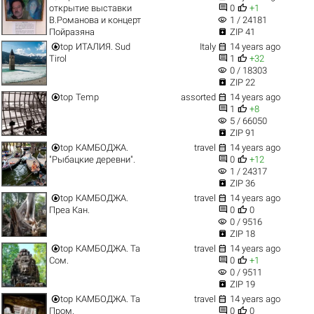


открытие выставки
0
+1
visibility
В.Романова и концерт
1 / 24181

Пойразяна
ZIP 41


top
ИТАЛИЯ. Sud
Italy
14 years ago


Tirol
1
+32
visibility
0 / 18303

ZIP 22


top
Temp
assorted
14 years ago


1
+8
visibility
5 / 66050

ZIP 91


top
КАМБОДЖА.
travel
14 years ago


"Рыбацкие деревни".
0
+12
visibility
1 / 24317

ZIP 36


top
КАМБОДЖА.
travel
14 years ago


Преа Кан.
0
0
visibility
0 / 9516

ZIP 18


top
КАМБОДЖА. Та
travel
14 years ago


Сом.
0
+1
visibility
0 / 9511

ZIP 19


top
КАМБОДЖА. Та
travel
14 years ago


Пром.
0
0