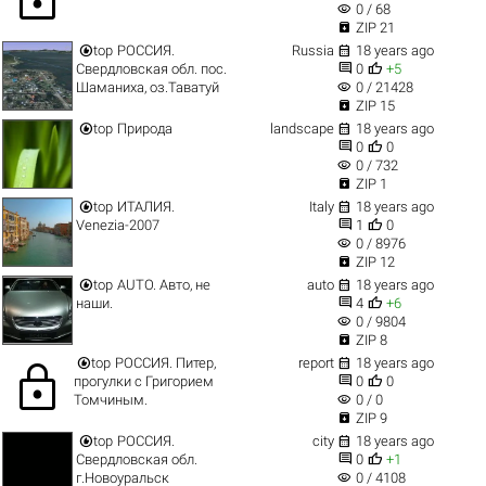
visibility
0 / 68

ZIP 21


top
РОССИЯ.
Russia
18 years ago


Свердловская обл. пос.
0
+5
visibility
Шаманиха, оз.Таватуй
0 / 21428

ZIP 15


top
Природа
landscape
18 years ago


0
0
visibility
0 / 732

ZIP 1


top
ИТАЛИЯ.
Italy
18 years ago


Venezia-2007
1
0
visibility
0 / 8976

ZIP 12


top
AUTO. Авто, не
auto
18 years ago


наши.
4
+6
visibility
0 / 9804

ZIP 8


top
РОССИЯ. Питер,
report
18 years ago
lock


прогулки с Григорием
0
0
visibility
Томчиным.
0 / 0

ZIP 9


top
РОССИЯ.
city
18 years ago


Свердловская обл.
0
+1
visibility
г.Новоуральск
0 / 4108