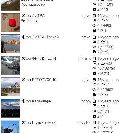
visibility
Костомарово
1 / 11501

ZIP 13


top
ЛИТВА.
travel
16 years ago


Вильнюс.
0
0
visibility
0 / 4453

ZIP 4


top
ЛИТВА. Тракай
travel
16 years ago


0
0
visibility
1 / 15558

ZIP 25


top
ФИНЛЯНДИЯ
Finland
16 years ago


8
+29
visibility
45 / 93784

ZIP 210


top
БЕЛОРУССИЯ
travel
16 years ago


0
+1
visibility
0 / 13403

ZIP 23


top
Календарь
hobby
16 years ago


0
0
visibility
0 / 1741

ZIP 1


top
Шутки юмора
assorted
16 years ago


1
+14
visibility
0 / 27016