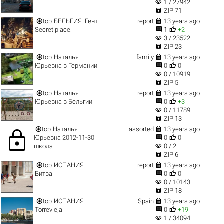
visibility
1 / 27942

ZIP 71


top
БЕЛЬГИЯ. Гент.
report
13 years ago


Secret place.
1
+2
visibility
3 / 23522

ZIP 23


top
Наталья
family
13 years ago


Юрьевна в Германии
0
0
visibility
0 / 10919

ZIP 5


top
Наталья
report
13 years ago


Юрьевна в Бельгии
0
+3
visibility
0 / 11789

ZIP 13


top
Наталья
assorted
13 years ago
lock


Юрьевна 2012-11-30
0
0
visibility
школа
0 / 2

ZIP 6


top
ИСПАНИЯ.
report
13 years ago


Битва!
0
0
visibility
0 / 10143

ZIP 18


top
ИСПАНИЯ.
Spain
13 years ago


Torrevieja
0
+19
visibility
1 / 34094