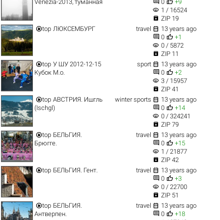


Venezia-2013, туманная
0
+9
visibility
1 / 16524

ZIP 19


top
ЛЮКСЕМБУРГ
travel
13 years ago


0
+1
visibility
0 / 5872

ZIP 11


top
У ШУ 2012-12-15
sport
13 years ago


Кубок М.о.
0
+2
visibility
3 / 15957

ZIP 41


top
АВСТРИЯ. Ишгль
winter sports
13 years ago


(Ischgl)
0
+14
visibility
0 / 324241

ZIP 79


top
БЕЛЬГИЯ.
travel
13 years ago


Брюгге.
0
+15
visibility
1 / 21877

ZIP 42


top
БЕЛЬГИЯ. Гент.
travel
13 years ago


0
+3
visibility
0 / 22700

ZIP 51


top
БЕЛЬГИЯ.
travel
13 years ago


Антверпен.
0
+18