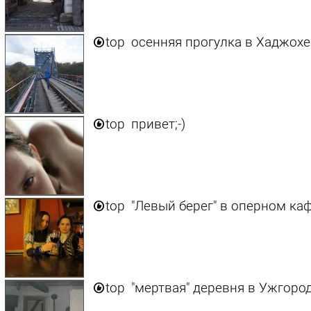

top
осенняя прогулка в Хаджохе

top
привет;-)

top
"Левый берег" в оперном каф

top
"мертвая" деревня в Ужгород