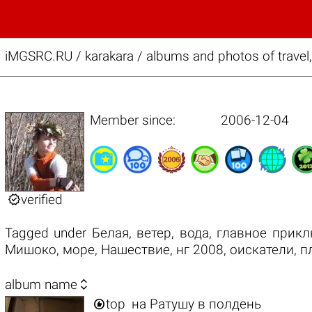
iMGSRC.RU
/
karakara / albums and photos of travel
Member since:
2006-12-04

verified
Tagged under
Белая
,
ветер
,
вода
,
главное прикл
Мишоко
,
море
,
Нашествие
,
нг 2008
,
оискатели
,
п

album name

top
на Ратушу в полдень