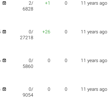

1
2/
+1
0
11 years ago
6828

5
0/
+26
0
11 years ago
27218

6
0/
0
0
11 years ago
5860

4
0/
0
0
11 years ago
9054