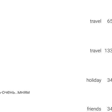
travel
6
travel
13
holiday
3
ь-очень..мням
friends
3