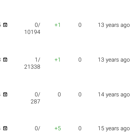

5
0/
+1
0
13 years ago
10194

3
1/
+1
0
13 years ago
21338

4
0/
0
0
14 years ago
287

4
0/
+5
0
15 years ago