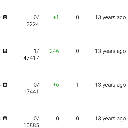

9
0/
+1
0
13 years ago
2224

7
1/
+246
0
13 years ago
147417

3
0/
+6
1
13 years ago
17441

3
0/
0
0
13 years ago
10885