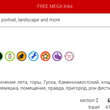
FREE MEGA links
, portrait, landscape and more
ючение лета
,
горы
,
Гуска
,
Каменномостский
,
кла
лемяшка
,
помещение
,
правда
,
пригород
,
рок-фест

section
travel
4