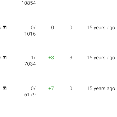
10854

5
0/
0
0
15 years ago
1016

0
1/
+3
3
15 years ago
7034

4
0/
+7
0
15 years ago
6179