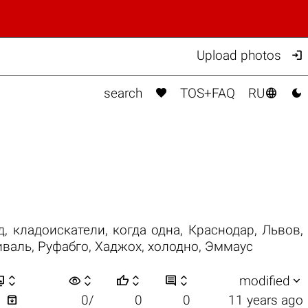

Upload photos



search
TOS+FAQ
RU
д
,
кладоискатели
,
когда одна
,
Краснодар
,
Львов
,
иваль
,
Руфабго
,
Хаджох
,
холодно
,
Эммаус


visibility






modified

1
0/
0
0
11 years ago