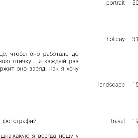
portrait
5
holiday
3
це, чтобы оно работало до
ою птичку... и каждый раз
жит оно заряд. как я хочу
landscape
1
т фотографий
travel
1
яшка,какую я всегда ношу у