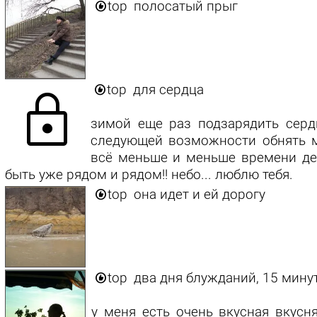

top
полосатый прыг

top
для сердца
lock
зимой еще раз подзарядить серд
следующей возможности обнять м
всё меньше и меньше времени дер
быть уже рядом и рядом!! небо... люблю тебя.

top
она идет и ей дорогу

top
два дня блужданий, 15 мину
у меня есть очень вкусная вкусн