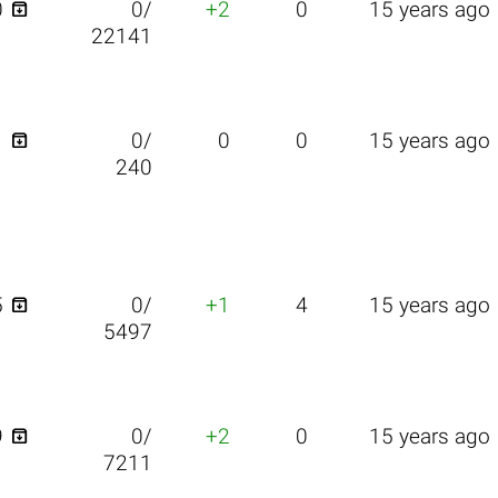

0
0/
+2
0
15 years ago
22141

1
0/
0
0
15 years ago
240

5
0/
+1
4
15 years ago
5497

9
0/
+2
0
15 years ago
7211