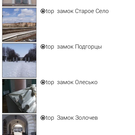

top
замок Старое Село

top
замок Подгорцы

top
замок Олесько

top
Замок Золочев