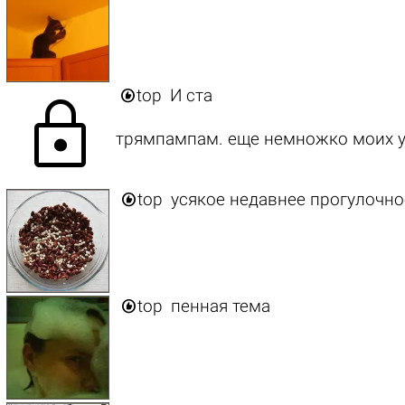

top
И ста
lock
трямпампам. еще немножко моих 

top
усякое недавнее прогулочно

top
пенная тема