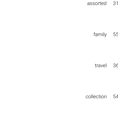
assorted
3
family
5
travel
3
collection
5