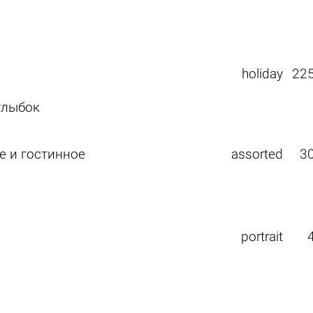
holiday
22
улыбок
е и гостинное
assorted
3
portrait