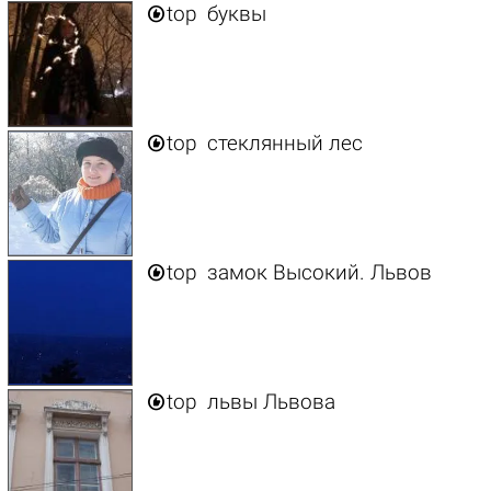

top
буквы

top
стеклянный лес

top
замок Высокий. Львов

top
львы Львова