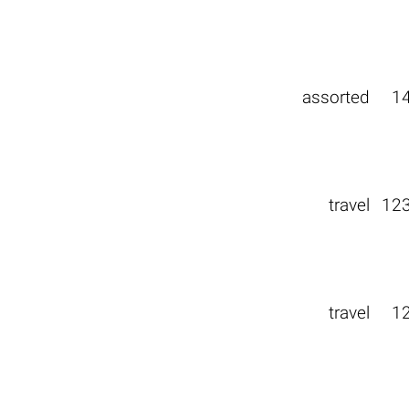
assorted
1
travel
12
travel
1