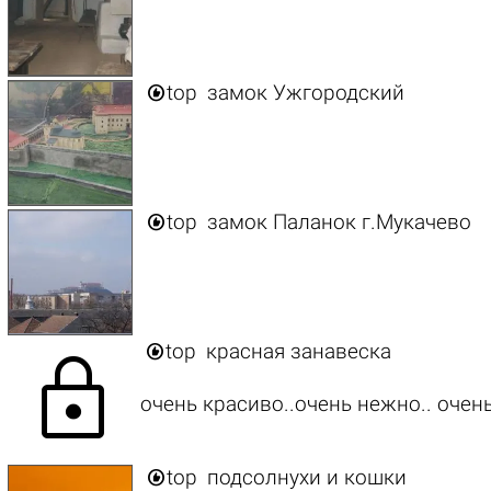

top
замок Ужгородский

top
замок Паланок г.Мукачево

top
красная занавеска
lock
очень красиво..очень нежно.. очен

top
подсолнухи и кошки