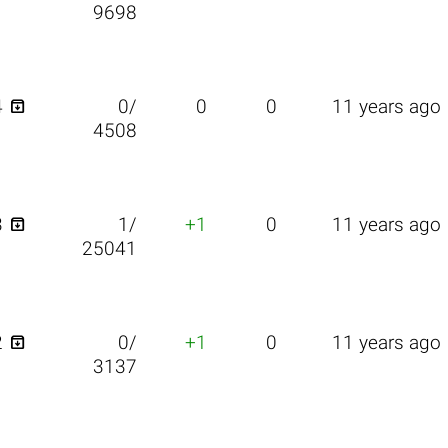
9698

4
0/
0
0
11 years ago
4508

3
1/
+1
0
11 years ago
25041

2
0/
+1
0
11 years ago
3137