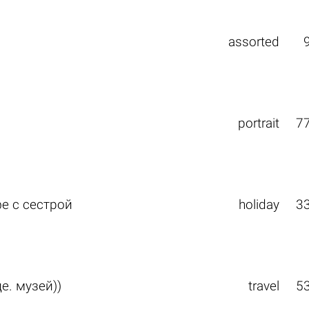
assorted
portrait
7
е с сестрой
holiday
3
е. музей))
travel
5