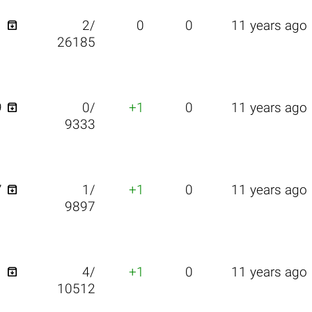

1
2/
0
0
11 years ago
26185

9
0/
+1
0
11 years ago
9333

7
1/
+1
0
11 years ago
9897

1
4/
+1
0
11 years ago
10512