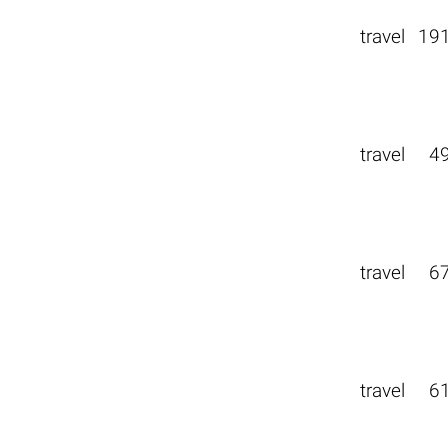
travel
19
travel
4
travel
6
travel
6