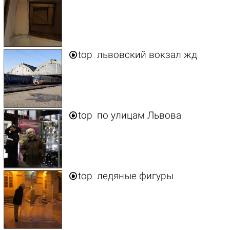

top
львовский вокзал жд

top
по улицам Львова

top
ледяные фигуры