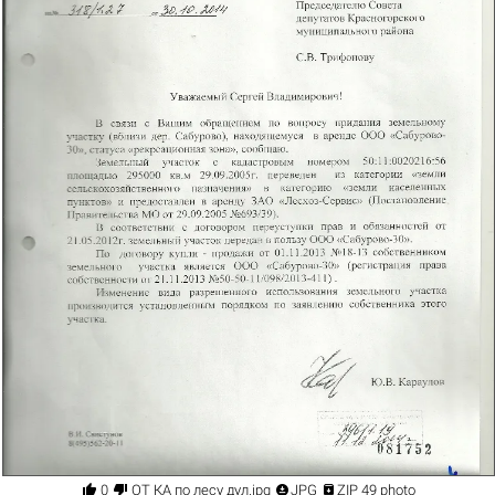




0
ОТ КА по лесу дул.jpg
JPG
ZIP 49 photo