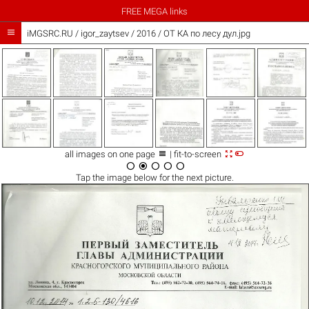
FREE MEGA links

iMGSRC.RU
/
igor_zaytsev
/
2016 / ОТ КА по лесу дул.jpg



all images on one page
| fit-to-screen





Tap the
image
below for the next picture.