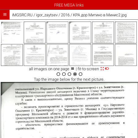
FREE MEGA links

iMGSRC.RU
/
igor_zaytsev
/
2016 / КРА дор Митино в Минис2.jpg



all images on one page
| fit-to-screen





Tap the
image
below for the next picture.