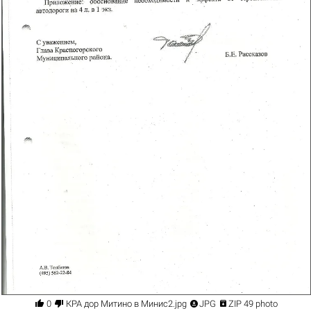




0
КРА дор Митино в Минис2.jpg
JPG
ZIP 49 photo