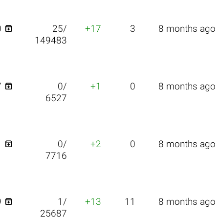

0
25/
+17
3
8 months ago
149483

7
0/
+1
0
8 months ago
6527

1
0/
+2
0
8 months ago
7716

9
1/
+13
11
8 months ago
25687