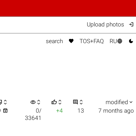

Upload photos



search
TOS+FAQ
RU


visibility






modified

9
0/
+4
13
7 months ago
33641