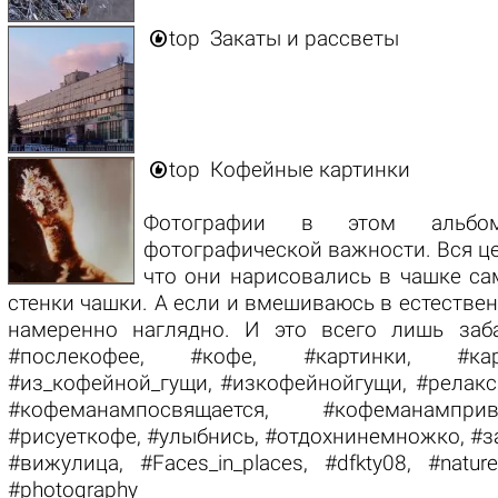

top
Закаты и рассветы

top
Кофейные картинки
Фотографии в этом альбо
фотографической важности. Вся це
что они нарисовались в чашке са
стенки чашки. А если и вмешиваюсь в естествен
намеренно наглядно. И это всего лишь заб
#послекофее, #кофе, #картинки, #карт
#из_кофейной_гущи, #изкофейнойгущи, #релакса
#кофеманампосвящается, #кофеманамприв
#рисуеткофе, #улыбнись, #отдохнинемножко, #з
#вижулица, #Faces_in_places, #dfkty08, #nature, 
#photography