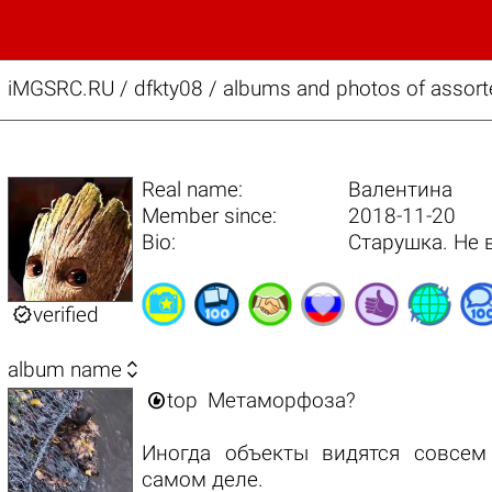
iMGSRC.RU
/
dfkty08 / albums and photos of assort
Real name:
Валентина
Member since:
2018-11-20
Bio:
Старушка. Не 

verified

album name

top
Метаморфоза?
Иногда объекты видятся совсем
самом деле.