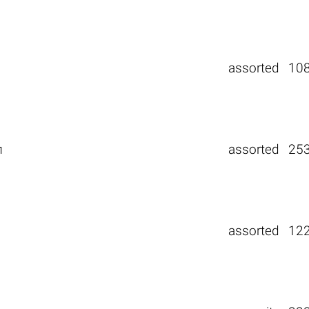
assorted
10
п
assorted
25
assorted
12