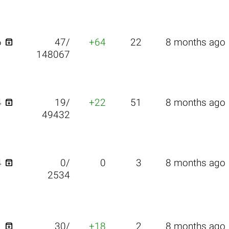

6
47/
+64
22
8 months ago
148067

4
19/
+22
51
8 months ago
49432

4
0/
0
3
8 months ago
2534

1
30/
+18
2
8 months ago