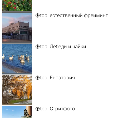

top
естественный фрейминг

top
Лебеди и чайки

top
Евпатория

top
Стритфото