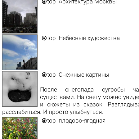

top
Архитектура Москвы

top
Небесные художества

top
Снежные картины
После снегопада сугробы ча
существами. На снегу можно увиде
и сюжеты из сказок. Разгляды
расслабиться. И просто улыбнуться.

top
плодово-ягодная