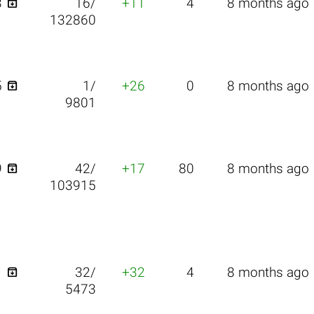

3
16/
+11
4
8 months ago
132860

5
1/
+26
0
8 months ago
9801

9
42/
+17
80
8 months ago
103915

1
32/
+32
4
8 months ago
5473