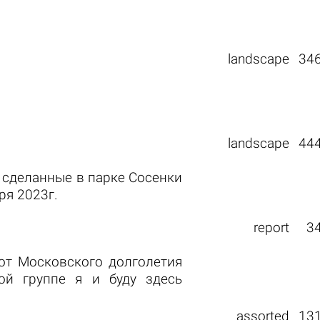
landscape
34
landscape
44
, сделанные в парке Сосенки
ря 2023г.
report
3
 от Московского долголетия
той группе я и буду здесь
assorted
13