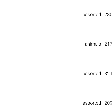
assorted
23
animals
21
assorted
32
assorted
20