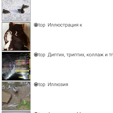

top
Иллюстрация к

top
Диптих, триптих, коллаж и т

top
Иллюзия