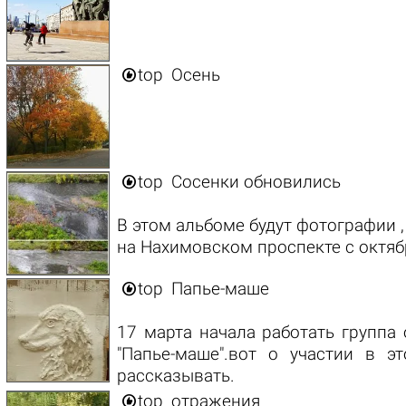

top
Осень

top
Сосенки обновились
В этом альбоме будут фотографии 
на Нахимовском проспекте с октяб

top
Папье-маше
17 марта начала работать группа
"Папье-маше".вот о участии в э
рассказывать.

top
отражения