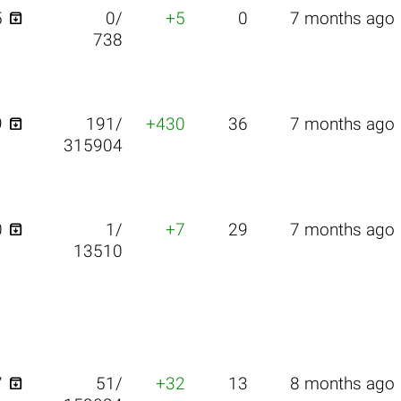

5
0/
+5
0
7 months ago
738

9
191/
+430
36
7 months ago
315904

0
1/
+7
29
7 months ago
13510

7
51/
+32
13
8 months ago