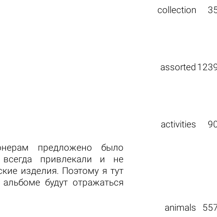
collection
3
assorted
123
activities
9
онерам предложено было
 всегда привлекали и не
кие изделия. Поэтому я тут
 альбоме будут отражаться
animals
55