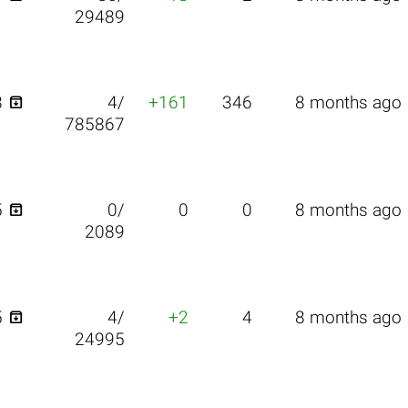
29489

8
4/
+161
346
8 months ago
785867

5
0/
0
0
8 months ago
2089

5
4/
+2
4
8 months ago
24995