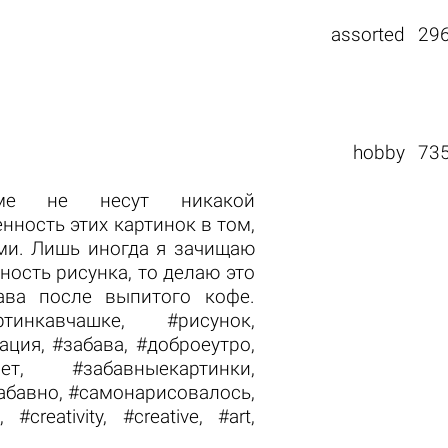
assorted
29
hobby
73
ме не несут никакой
нность этих картинок в том,
ми. Лишь иногда я зачищаю
ность рисунка, то делаю это
ава после выпитого кофе.
инкавчашке, #рисунок,
ция, #забава, #доброеутро,
ет, #забавныекартинки,
абавно, #самонарисовалось,
#creativity, #creative, #art,