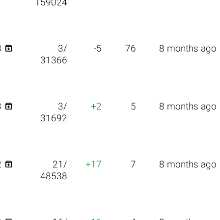
159024

8
3/
-5
76
8 months ago
31366

3
3/
+2
5
8 months ago
31692

2
21/
+17
7
8 months ago
48538