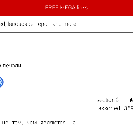
FREE MEGA links
ed, landscape, report and more
в печали.

section
assorted
35
 не тем, чем являются на