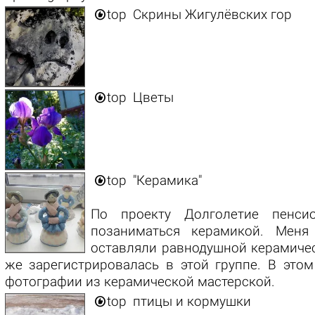

top
Скрины Жигулёвских гор

top
Цветы

top
"Керамика"
По проекту Долголетие пенси
позаниматься керамикой. Меня
оставляли равнодушной керамичес
же зарегистрировалась в этой группе. В этом
фотографии из керамической мастерской.

top
птицы и кормушки