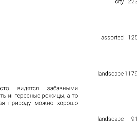
city
22
assorted
12
landscape
117
сто видятся забавными
ть интересные рожицы, а то
вая природу можно хорошо
landscape
9