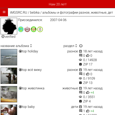
Нам 20 лет!

iMGSRC.RU
/
bebika / альбомы и фотографии разное, животные, дети
Присоединился:
2007-04-06

verified



название альбома
раздел


top
holiday
разное
18 лет назад


0
0
visibility
0 / 14928

ZIP 17


top
всё вижу
разное
19 лет назад


0
0
visibility
0 / 9109

ZIP 13


top
животинка
животные
19 лет назад


0
+4
visibility
0 / 3551

ZIP 4


top
baby
дети
19 лет назад


1
+4