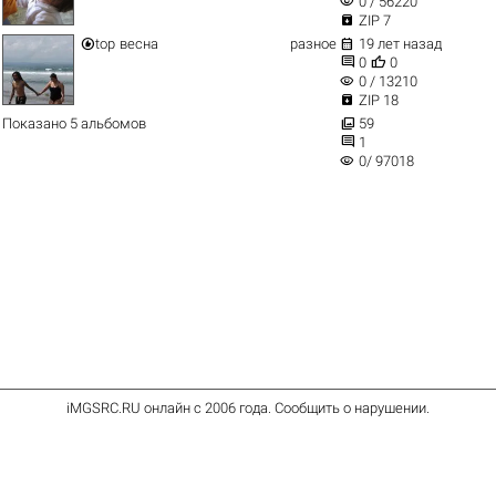
visibility
0 / 56220

ZIP 7


top
весна
разное
19 лет назад


0
0
visibility
0 / 13210

ZIP 18

Показано 5 альбомов
59

1
visibility
0/ 97018
iMGSRC.RU
онлайн с 2006 года
.
Сообщить о нарушении
.