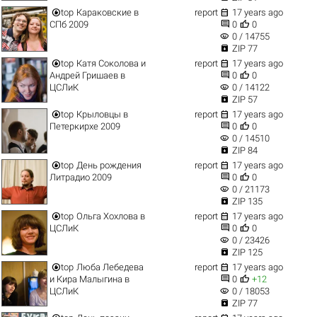


top
Караковские в
report
17 years ago


СПб 2009
0
0
visibility
0 / 14755

ZIP 77


top
Катя Соколова и
report
17 years ago


Андрей Гришаев в
0
0
visibility
ЦСЛиК
0 / 14122

ZIP 57


top
Крыловцы в
report
17 years ago


Петеркирхе 2009
0
0
visibility
0 / 14510

ZIP 84


top
День рождения
report
17 years ago


Литрадио 2009
0
0
visibility
0 / 21173

ZIP 135


top
Ольга Хохлова в
report
17 years ago


ЦСЛиК
0
0
visibility
0 / 23426

ZIP 125


top
Люба Лебедева
report
17 years ago


и Кира Малыгина в
0
+12
visibility
ЦСЛиК
0 / 18053

ZIP 77