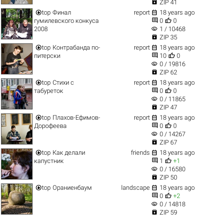

ZIP 41


top
Финал
report
18 years ago


гумилевского конкуса
0
0
visibility
2008
1 / 10468

ZIP 35


top
Контрабанда по-
report
18 years ago


питерски
10
0
visibility
0 / 19816

ZIP 62


top
Стихи с
report
18 years ago


табуреток
0
0
visibility
0 / 11865

ZIP 47


top
Плахов-Ефимов-
report
18 years ago


Дорофеева
0
0
visibility
0 / 14267

ZIP 67


top
Как делали
friends
18 years ago


капустник
1
+1
visibility
0 / 16580

ZIP 50


top
Ораниенбаум
landscape
18 years ago


0
+2
visibility
0 / 14818

ZIP 59