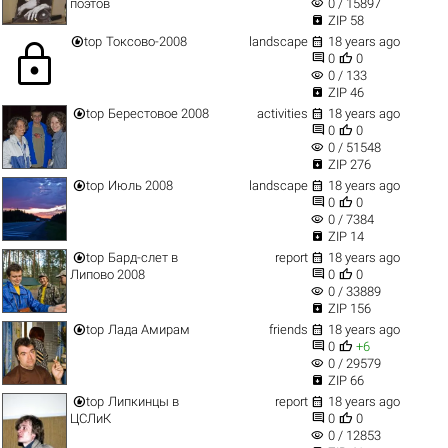
visibility
поэтов
0 / 15897

ZIP 58


top
Токсово-2008
landscape
18 years ago
lock


0
0
visibility
0 / 133

ZIP 46


top
Берестовое 2008
activities
18 years ago


0
0
visibility
0 / 51548

ZIP 276


top
Июль 2008
landscape
18 years ago


0
0
visibility
0 / 7384

ZIP 14


top
Бард-слет в
report
18 years ago


Липово 2008
0
0
visibility
0 / 33889

ZIP 156


top
Лада Амирам
friends
18 years ago


0
+6
visibility
0 / 29579

ZIP 66


top
Липкинцы в
report
18 years ago


ЦСЛиК
0
0
visibility
0 / 12853