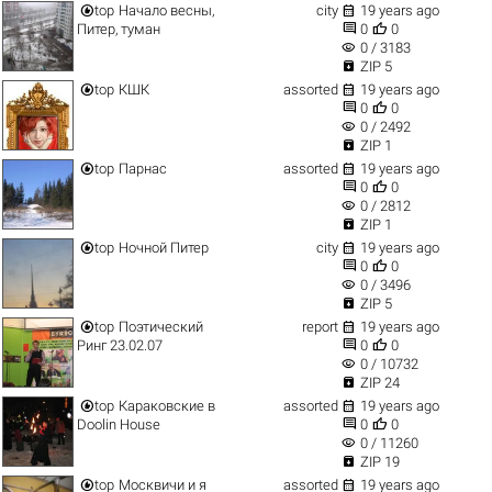


top
Начало весны,
city
19 years ago


Питер, туман
0
0
visibility
0 / 3183

ZIP 5


top
КШК
assorted
19 years ago


0
0
visibility
0 / 2492

ZIP 1


top
Парнас
assorted
19 years ago


0
0
visibility
0 / 2812

ZIP 1


top
Ночной Питер
city
19 years ago


0
0
visibility
0 / 3496

ZIP 5


top
Поэтический
report
19 years ago


Ринг 23.02.07
0
0
visibility
0 / 10732

ZIP 24


top
Караковские в
assorted
19 years ago


Doolin House
0
0
visibility
0 / 11260

ZIP 19


top
Москвичи и я
assorted
19 years ago