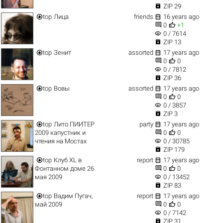

ZIP 29


top
Лица
friends
16 years ago


0
+1
visibility
0 / 7614

ZIP 13


top
Зенит
assorted
17 years ago


0
0
visibility
0 / 7812

ZIP 36


top
Вовы
assorted
17 years ago


0
0
visibility
0 / 3857

ZIP 3


top
Лито ПИИТЕР
party
17 years ago


2009 капустник и
0
0
visibility
чтения на Мостах
0 / 30785

ZIP 179


top
Клуб XL в
report
17 years ago


Фонтанном доме 26
0
0
visibility
мая 2009
0 / 13452

ZIP 83


top
Вадим Пугач,
report
17 years ago


май 2009
0
0
visibility
0 / 7142

ZIP 31