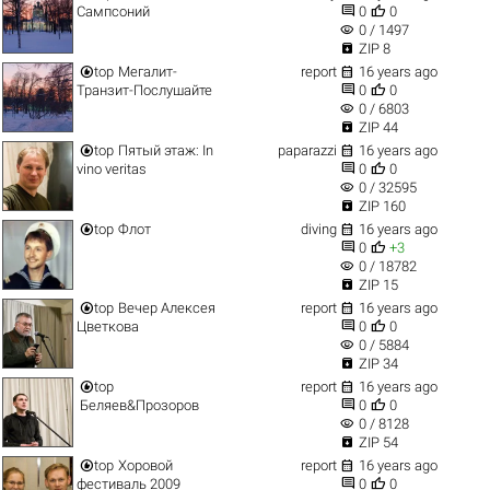


Сампсоний
0
0
visibility
0 / 1497

ZIP 8


top
Мегалит-
report
16 years ago


Транзит-Послушайте
0
0
visibility
0 / 6803

ZIP 44


top
Пятый этаж: In
paparazzi
16 years ago


vino veritas
0
0
visibility
0 / 32595

ZIP 160


top
Флот
diving
16 years ago


0
+3
visibility
0 / 18782

ZIP 15


top
Вечер Алексея
report
16 years ago


Цветкова
0
0
visibility
0 / 5884

ZIP 34


top
report
16 years ago


Беляев&Прозоров
0
0
visibility
0 / 8128

ZIP 54


top
Хоровой
report
16 years ago


фестиваль 2009
0
0