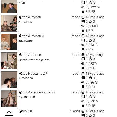


и Ко
0
0
visibility
0 / 12229

ZIP 28


top
Антипов
report
18 years ago


Илюхина
0
0
visibility
0 / 3600

ZIP 7


top
Антипов и
report
18 years ago


застолье
0
0
visibility
0 / 4313

ZIP 9


top
Антипов
report
18 years ago


принимает подарки
0
0
visibility
0 / 8374

ZIP 20


top
Народ на ДР
report
18 years ago


Антипова
0
0
visibility
0 / 8673

ZIP 21


top
Антипов великий
report
18 years ago


и ужасный
0
0
visibility
0 / 7316

ZIP 15


top
Ли
friends
18 years ago


0
0