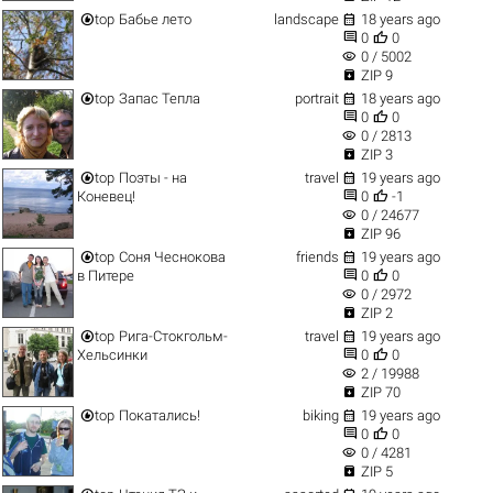


top
Бабье лето
landscape
18 years ago


0
0
visibility
0 / 5002

ZIP 9


top
Запас Тепла
portrait
18 years ago


0
0
visibility
0 / 2813

ZIP 3


top
Поэты - на
travel
19 years ago


Коневец!
0
-1
visibility
0 / 24677

ZIP 96


top
Соня Чеснокова
friends
19 years ago


в Питере
0
0
visibility
0 / 2972

ZIP 2


top
Рига-Стокгольм-
travel
19 years ago


Хельсинки
0
0
visibility
2 / 19988

ZIP 70


top
Покатались!
biking
19 years ago


0
0
visibility
0 / 4281

ZIP 5