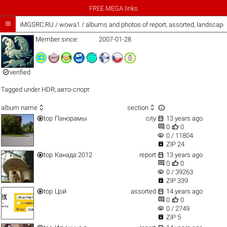
FREE MEGA links

iMGSRC.RU
/
wowa1 / albums and photos of report, assorted, landscap
Member since:
2007-01-28

verified
Tagged under
HDR
,
авто-спорт



album name
section


top
Панорамы
city
13 years ago


0
0
visibility
0 / 11804

ZIP 24


top
Канада 2012
report
13 years ago


0
0
visibility
0 / 39263

ZIP 339


top
Цой
assorted
14 years ago


0
0
visibility
0 / 2749

ZIP 5