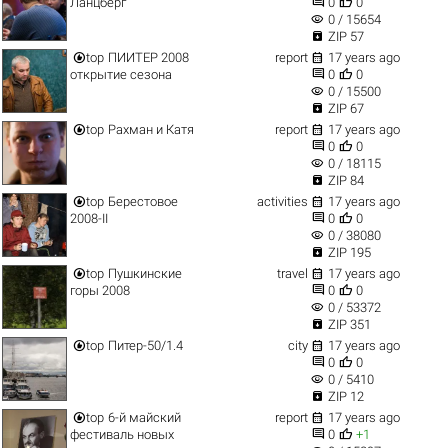


Ланцберг
0
0
visibility
0 / 15654

ZIP 57


top
ПИИТЕР 2008
report
17 years ago


открытие сезона
0
0
visibility
0 / 15500

ZIP 67


top
Рахман и Катя
report
17 years ago


0
0
visibility
0 / 18115

ZIP 84


top
Берестовое
activities
17 years ago


2008-II
0
0
visibility
0 / 38080

ZIP 195


top
Пушкинские
travel
17 years ago


горы 2008
0
0
visibility
0 / 53372

ZIP 351


top
Питер-50/1.4
city
17 years ago


0
0
visibility
0 / 5410

ZIP 12


top
6-й майский
report
17 years ago


фестиваль новых
0
+1