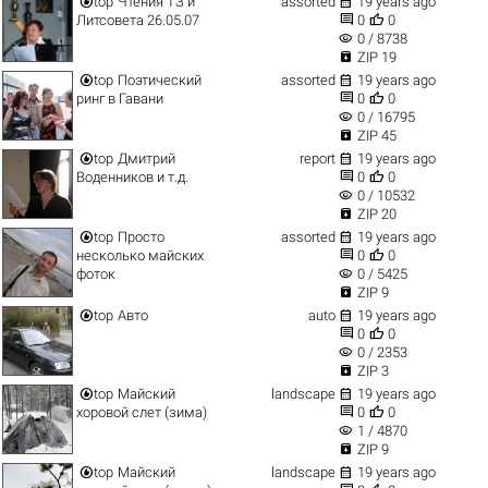


top
Чтения ТЗ и
assorted
19 years ago


Литсовета 26.05.07
0
0
visibility
0 / 8738

ZIP 19


top
Поэтический
assorted
19 years ago


ринг в Гавани
0
0
visibility
0 / 16795

ZIP 45


top
Дмитрий
report
19 years ago


Воденников и т.д.
0
0
visibility
0 / 10532

ZIP 20


top
Просто
assorted
19 years ago


несколько майских
0
0
visibility
фоток
0 / 5425

ZIP 9


top
Авто
auto
19 years ago


0
0
visibility
0 / 2353

ZIP 3


top
Майский
landscape
19 years ago


хоровой слет (зима)
0
0
visibility
1 / 4870

ZIP 9


top
Майский
landscape
19 years ago