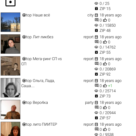
lock
visibility
0 / 25

ZIP 15


top
Наше всё
city
18 years ago


0
0
visibility
0 / 15850

ZIP 48


top
Лит-ликбез
report
18 years ago


0
0
visibility
0 / 14762

ZIP 55


top
Мега-ринг СП vs
report
18 years ago


СП
0
0
visibility
0 / 20869

ZIP 92


top
Ольга, Лада,
report
18 years ago


Саша....
0
+1
visibility
0 / 25714

ZIP 73


top
Веро4ка
party
18 years ago


0
0
visibility
0 / 20944

ZIP 57


top
лито ПИИТЕР
report
18 years ago


0
0
visibility
0 / 9538