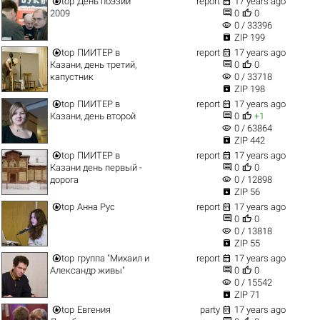


top
День поэзии
report
17 years ago


2009
0
0
visibility
0 / 33396

ZIP 199


top
ПИИТЕР в
report
17 years ago


Казани, день третий,
0
0
visibility
капустник
0 / 33718

ZIP 198


top
ПИИТЕР в
report
17 years ago


Казани, день второй
0
+1
visibility
0 / 63864

ZIP 442


top
ПИИТЕР в
report
17 years ago


Казани день первый -
0
0
visibility
дорога
0 / 12898

ZIP 56


top
Анна Рус
report
17 years ago


0
0
visibility
0 / 13818

ZIP 55


top
группа "Михаил и
report
17 years ago


Александр живы"
0
0
visibility
0 / 15542

ZIP 71


top
Евгения
party
17 years ago