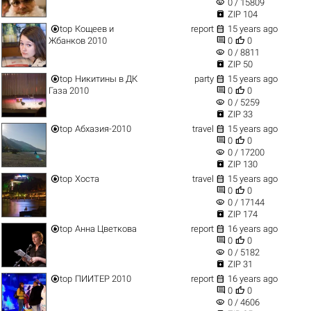
visibility
0 / 15809

ZIP 104


top
Кощеев и
report
15 years ago


Жбанков 2010
0
0
visibility
0 / 8811

ZIP 50


top
Никитины в ДК
party
15 years ago


Газа 2010
0
0
visibility
0 / 5259

ZIP 33


top
Абхазия-2010
travel
15 years ago


0
0
visibility
0 / 17200

ZIP 130


top
Хоста
travel
15 years ago


0
0
visibility
0 / 17144

ZIP 174


top
Анна Цветкова
report
16 years ago


0
0
visibility
0 / 5182

ZIP 31


top
ПИИТЕР 2010
report
16 years ago


0
0
visibility
0 / 4606