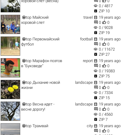


хоровой слет (весна)
0
0
visibility
0 / 4817

ZIP 10


top
Майский
travel
19 years ago


хоровой слет
0
0
visibility
0 / 9028

ZIP 19


top
Первомайский
football
19 years ago


футбол
0
0
visibility
0 / 11672

ZIP 27


top
Марафон поэтов
report
19 years ago


в "Буковеде"
0
0
visibility
0 / 19383

ZIP 75


top
Дыхание новой
landscape
19 years ago


жизни
0
0
visibility
0 / 7334

ZIP 15


top
Весна идет -
landscape
19 years ago


весне дорогу!
0
0
visibility
0 / 4560

ZIP 7


top
Трамвай
city
19 years ago


0
0