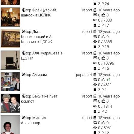

ZIP 24


top
Французский
report
18 years ago


шансон в ЦСЛиК
0
0
visibility
0 / 7830

ZIP 17


top
Дм.
report
18 years ago


Коломенский и А.
0
0
visibility
Коровин в ЦСЛиК
0 / 8368

ZIP 18


top
Аля Кудряшева в
report
18 years ago


ЦСЛиК
0
0
visibility
0 / 10796

ZIP 15


top
Амирам
paparazzi
18 years ago


0
+1
visibility
0 / 4611

ZIP 1


top
Бахыт не пьет
report
18 years ago


компот
0
0
visibility
0 / 1814

ZIP 2


top
Михаил
report
18 years ago


Александр
0
0
visibility
0 / 5961

ZIP 12