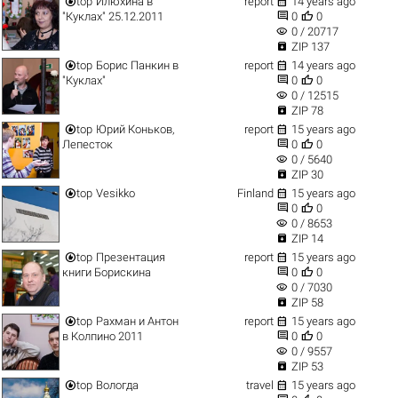


top
Илюхина в
report
14 years ago


"Куклах" 25.12.2011
0
0
visibility
0 / 20717

ZIP 137


top
Борис Панкин в
report
14 years ago


"Куклах"
0
0
visibility
0 / 12515

ZIP 78


top
Юрий Коньков,
report
15 years ago


Лепесток
0
0
visibility
0 / 5640

ZIP 30


top
Vesikko
Finland
15 years ago


0
0
visibility
0 / 8653

ZIP 14


top
Презентация
report
15 years ago


книги Борискина
0
0
visibility
0 / 7030

ZIP 58


top
Рахман и Антон
report
15 years ago


в Колпино 2011
0
0
visibility
0 / 9557

ZIP 53


top
Вологда
travel
15 years ago