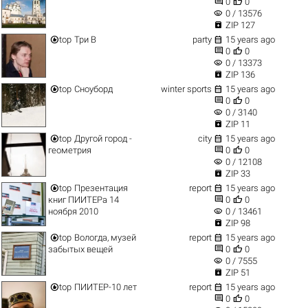


0
0
visibility
0 / 13576

ZIP 127


top
Три В
party
15 years ago


0
0
visibility
0 / 13373

ZIP 136


top
Сноуборд
winter sports
15 years ago


0
0
visibility
0 / 3140

ZIP 11


top
Другой город -
city
15 years ago


геометрия
0
0
visibility
0 / 12108

ZIP 33


top
Презентация
report
15 years ago


книг ПИИТЕРа 14
0
0
visibility
ноября 2010
0 / 13461

ZIP 98


top
Вологда, музей
report
15 years ago


забытых вещей
0
0
visibility
0 / 7555

ZIP 51


top
ПИИТЕР-10 лет
report
15 years ago


0
0