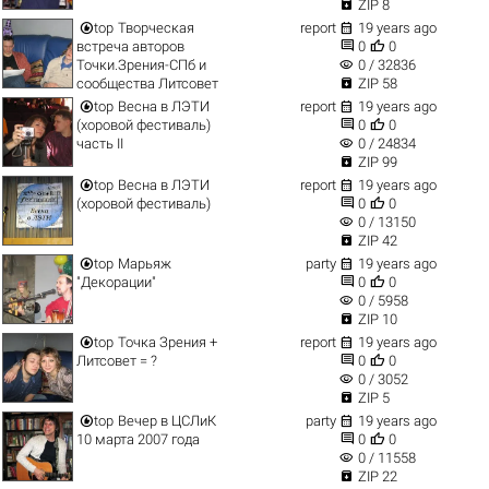

ZIP 8


top
Творческая
report
19 years ago


встреча авторов
0
0
visibility
Точки.Зрения-СПб и
0 / 32836

сообщества Литсовет
ZIP 58


top
Весна в ЛЭТИ
report
19 years ago


(хоровой фестиваль)
0
0
visibility
часть II
0 / 24834

ZIP 99


top
Весна в ЛЭТИ
report
19 years ago


(хоровой фестиваль)
0
0
visibility
0 / 13150

ZIP 42


top
Марьяж
party
19 years ago


"Декорации"
0
0
visibility
0 / 5958

ZIP 10


top
Точка Зрения +
report
19 years ago


Литсовет = ?
0
0
visibility
0 / 3052

ZIP 5


top
Вечер в ЦСЛиК
party
19 years ago


10 марта 2007 года
0
0
visibility
0 / 11558

ZIP 22