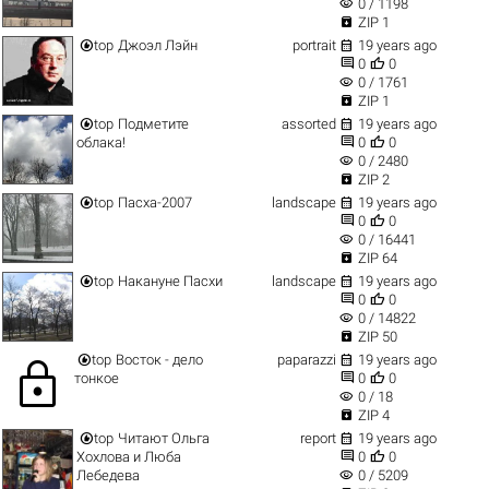
visibility
0 / 1198

ZIP 1


top
Джоэл Лэйн
portrait
19 years ago


0
0
visibility
0 / 1761

ZIP 1


top
Подметите
assorted
19 years ago


облака!
0
0
visibility
0 / 2480

ZIP 2


top
Пасха-2007
landscape
19 years ago


0
0
visibility
0 / 16441

ZIP 64


top
Накануне Пасхи
landscape
19 years ago


0
0
visibility
0 / 14822

ZIP 50


top
Восток - дело
paparazzi
19 years ago
lock


тонкое
0
0
visibility
0 / 18

ZIP 4


top
Читают Ольга
report
19 years ago


Хохлова и Люба
0
0
visibility
Лебедева
0 / 5209