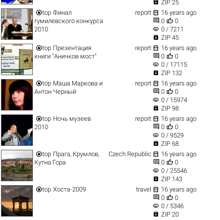

ZIP 25


top
Финал
report
16 years ago


гумилевского конкурса
0
0
visibility
2010
0 / 7211

ZIP 45


top
Презентация
report
16 years ago


книги "Аничков мост"
0
0
visibility
0 / 17115

ZIP 132


top
Маша Маркова и
report
16 years ago


Антон Черный
0
0
visibility
0 / 15974

ZIP 98


top
Ночь музеев
report
16 years ago


2010
0
0
visibility
0 / 9529

ZIP 68


top
Прага, Крумлов,
Czech Republic
16 years ago


Кутна Гора
0
0
visibility
0 / 25546

ZIP 143


top
Хоста-2009
travel
16 years ago


0
0
visibility
0 / 5346

ZIP 20