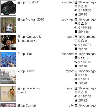


top
EOS 400D
assorted
16 years ago


0
0
visibility
0 / 10850

ZIP 10


top
1-е мая 2010
activities
16 years ago


0
0
visibility
0 / 19486

ZIP 146


top
Кусимов &
report
16 years ago


Прозоров в XL
0
0
visibility
0 / 10731

ZIP 68


top
HDR
assorted
16 years ago


0
+2
visibility
0 / 20113

ZIP 10


top
С-189
report
16 years ago


0
0
visibility
0 / 4871

ZIP 28


top
Бенфис от
report
16 years ago


Вовы1
0
0
visibility
0 / 10160

ZIP 82


top
Святой
city
16 years ago