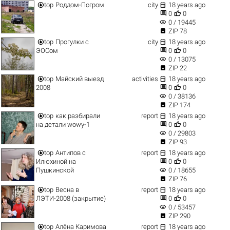


top
Роддом-Погром
city
18 years ago


0
0
visibility
0 / 19445

ZIP 78


top
Прогулки с
city
18 years ago


ЭОСом
0
0
visibility
0 / 13075

ZIP 22


top
Майский выезд
activities
18 years ago


2008
0
0
visibility
0 / 38136

ZIP 174


top
как разбирали
report
18 years ago


на детали wowу-1
0
0
visibility
0 / 29803

ZIP 93


top
Антипов с
report
18 years ago


Илюхиной на
0
0
visibility
Пушкинской
0 / 18655

ZIP 76


top
Весна в
report
18 years ago


ЛЭТИ-2008 (закрытие)
0
0
visibility
0 / 53457

ZIP 290


top
Алёна Каримова
report
18 years ago