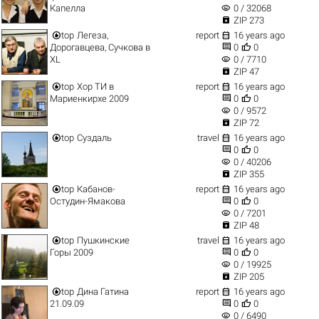
visibility
Капелла
0 / 32068

ZIP 273


top
Легеза,
report
16 years ago


Дорогавцева, Сучкова в
0
0
visibility
XL
0 / 7710

ZIP 47


top
Хор ТИ в
report
16 years ago


Мариенкирхе 2009
0
0
visibility
0 / 9572

ZIP 72


top
Суздаль
travel
16 years ago


0
0
visibility
0 / 40206

ZIP 355


top
Кабанов-
report
16 years ago


Остудин-Ямакова
0
0
visibility
0 / 7201

ZIP 48


top
Пушкинские
travel
16 years ago


Горы 2009
0
0
visibility
0 / 19925

ZIP 205


top
Дина Гатина
report
16 years ago


21.09.09
0
0
visibility
0 / 6490