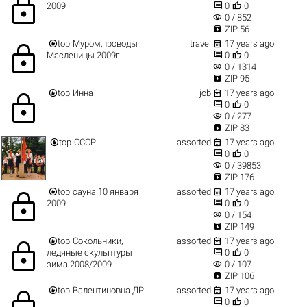
lock


2009
0
0
visibility
0 / 852

ZIP 56


top
Муром,проводы
travel
17 years ago
lock


Масленицы 2009г
0
0
visibility
0 / 1314

ZIP 95


top
Инна
job
17 years ago
lock


0
0
visibility
0 / 277

ZIP 83


top
CCCР
assorted
17 years ago


0
0
visibility
0 / 39853

ZIP 176


top
сауна 10 января
assorted
17 years ago
lock


2009
0
0
visibility
0 / 154

ZIP 149


top
Сокольники,
assorted
17 years ago
lock


ледяные скульптуры
0
0
visibility
зима 2008/2009
0 / 107

ZIP 106


top
Валентиновна ДР
assorted
17 years ago
lock


0
0