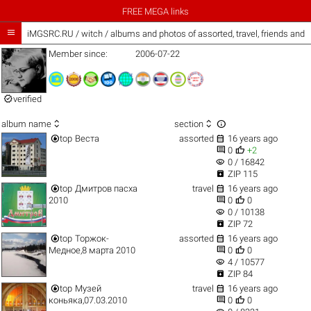
FREE MEGA links

iMGSRC.RU
/
witch / albums and photos of assorted, travel, friends and
Member since:
2006-07-22

verified



album name
section


top
Веста
assorted
16 years ago


0
+2
visibility
0 / 16842

ZIP 115


top
Дмитров пасха
travel
16 years ago


2010
0
0
visibility
0 / 10138

ZIP 72


top
Торжок-
assorted
16 years ago


Медное,8 марта 2010
0
0
visibility
4 / 10577

ZIP 84


top
Музей
travel
16 years ago


коньяка,07.03.2010
0
0