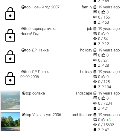

ZIP 48


top
Новый год 2007
family
19 years ago
lock


0
0
visibility
0 / 156

ZIP 63


top
корпоративка
job
19 years ago
lock


Новый Год
0
0
visibility
0 / 54

ZIP 12


top
ДР Чайка
holiday
19 years ago
lock


0
0
visibility
0 / 27

ZIP 28


top
ДР Ллетка
holiday
19 years ago
lock


09.09.2006
0
0
visibility
0 / 125

ZIP 104


top
облака
landscape
19 years ago


0
0
visibility
0 / 7204

ZIP 21


top
Уфа август 2006
architecture
19 years ago


0
+3
visibility
0 / 15602

ZIP 47