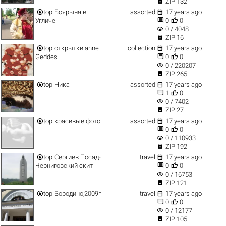

ZIP 132


top
Боярыня в
assorted
17 years ago


Угличе
0
0
visibility
0 / 4048

ZIP 16


top
открытки anne
collection
17 years ago


Geddes
0
0
visibility
0 / 220207

ZIP 265


top
Ника
assorted
17 years ago


1
0
visibility
0 / 7402

ZIP 27


top
красивые фото
assorted
17 years ago


0
0
visibility
0 / 110933

ZIP 192


top
Сергиев Посад-
travel
17 years ago


Черниговский скит
0
0
visibility
0 / 16753

ZIP 121


top
Бородино,2009г
travel
17 years ago


0
0
visibility
0 / 12177

ZIP 105