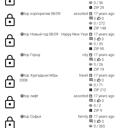
visibility
0 / 36

ZIP 29


top
корпоратив 08/09
assorted
17 years ago
lock


0
0
visibility
0 / 272

ZIP 148


top
Новый год 08/09
Happy New Year
17 years ago
lock


0
0
visibility
0 / 35

ZIP 95


top
Город
city
17 years ago
lock


0
0
visibility
0 / 26

ZIP 19


top
Хургада,октябрь
travel
17 years ago
lock


2008
0
0
visibility
0 / 71

ZIP 212


top
лифт
assorted
17 years ago
lock


0
0
visibility
0 / 2

ZIP 9


top
Софья
family
17 years ago
lock


0
0
visibility
0 / 365