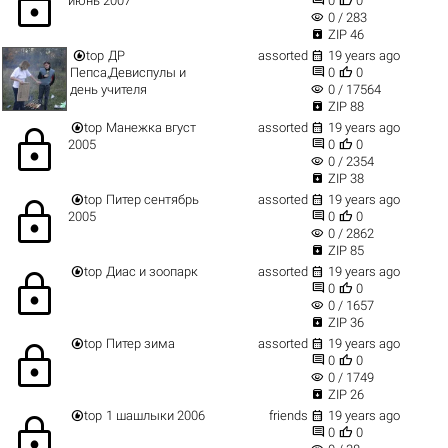
lock
июнь 2007
0
0
visibility
0 / 283

ZIP 46


top
ДР
assorted
19 years ago


Пепса,Девиспулы и
0
0
visibility
день учителя
0 / 17564

ZIP 88


top
Манежка вгуст
assorted
19 years ago
lock


2005
0
0
visibility
0 / 2354

ZIP 38


top
Питер сентябрь
assorted
19 years ago
lock


2005
0
0
visibility
0 / 2862

ZIP 85


top
Диас и зоопарк
assorted
19 years ago
lock


0
0
visibility
0 / 1657

ZIP 36


top
Питер зима
assorted
19 years ago
lock


0
0
visibility
0 / 1749

ZIP 26


top
1 шашлыки 2006
friends
19 years ago
lock


0
0