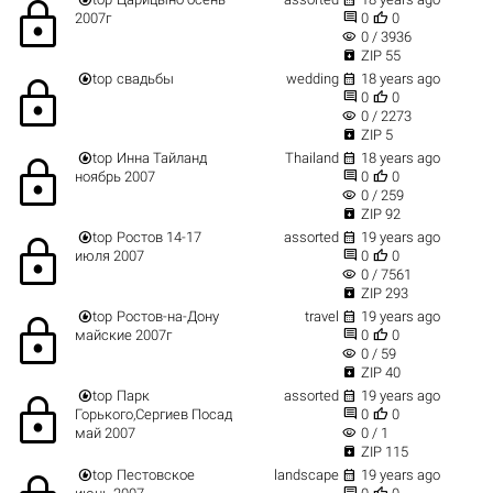
lock


2007г
0
0
visibility
0 / 3936

ZIP 55


top
свадьбы
wedding
18 years ago
lock


0
0
visibility
0 / 2273

ZIP 5


top
Инна Тайланд
Thailand
18 years ago
lock


ноябрь 2007
0
0
visibility
0 / 259

ZIP 92


top
Ростов 14-17
assorted
19 years ago
lock


июля 2007
0
0
visibility
0 / 7561

ZIP 293


top
Ростов-на-Дону
travel
19 years ago
lock


майские 2007г
0
0
visibility
0 / 59

ZIP 40


top
Парк
assorted
19 years ago
lock


Горького,Сергиев Посад
0
0
visibility
май 2007
0 / 1

ZIP 115


top
Пестовское
landscape
19 years ago

