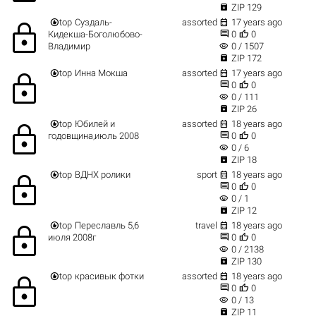

ZIP 129


top
Суздаль-
assorted
17 years ago
lock


Кидекша-Боголюбово-
0
0
visibility
Владимир
0 / 1507

ZIP 172


top
Инна Мокша
assorted
17 years ago
lock


0
0
visibility
0 / 111

ZIP 26


top
Юбилей и
assorted
18 years ago
lock


годовщина,июль 2008
0
0
visibility
0 / 6

ZIP 18


top
ВДНХ ролики
sport
18 years ago
lock


0
0
visibility
0 / 1

ZIP 12


top
Переславль 5,6
travel
18 years ago
lock


июля 2008г
0
0
visibility
0 / 2138

ZIP 130


top
красивык фотки
assorted
18 years ago
lock


0
0
visibility
0 / 13

ZIP 11