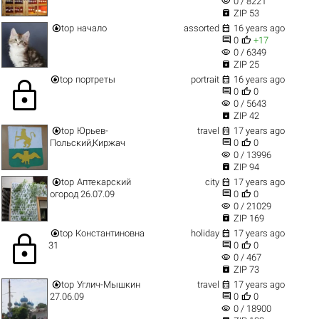
visibility
0 / 8221

ZIP 53


top
начало
assorted
16 years ago


0
+17
visibility
0 / 6349

ZIP 25


top
портреты
portrait
16 years ago
lock


0
0
visibility
0 / 5643

ZIP 42


top
Юрьев-
travel
17 years ago


Польский,Киржач
0
0
visibility
0 / 13996

ZIP 94


top
Аптекарский
city
17 years ago


огород 26.07.09
0
0
visibility
0 / 21029

ZIP 169


top
Константиновна
holiday
17 years ago
lock


31
0
0
visibility
0 / 467

ZIP 73


top
Углич-Мышкин
travel
17 years ago


27.06.09
0
0
visibility
0 / 18900