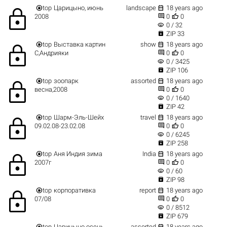


top
Царицыно, июнь
landscape
18 years ago
lock


2008
0
0
visibility
0 / 32

ZIP 33


top
Выставка картин
show
18 years ago
lock


С,Андрияки
0
0
visibility
0 / 3425

ZIP 106


top
зоопарк
assorted
18 years ago
lock


весна,2008
0
0
visibility
0 / 1640

ZIP 42


top
Шарм-Эль-Шейх
travel
18 years ago
lock


09.02.08-23.02.08
0
0
visibility
0 / 6245

ZIP 258


top
Аня Индия зима
India
18 years ago
lock


2007г
0
0
visibility
0 / 60

ZIP 98


top
корпоративка
report
18 years ago
lock


07/08
0
0
visibility
0 / 8512

ZIP 679


top
Царицыно осень
assorted
18 years ago