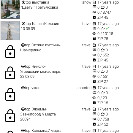


top
выставка
show
17 years ago


"Цветы" Третьяковка
0
0
visibility
0 / 8747

ZIP 45


top
Кашин,Калязин
travel
17 years ago


10.05.09
0
+1
visibility
0 / 10118

ZIP 78


top
Оптина пустынь-
travel
17 years ago
lock


Шамордино
0
0
visibility
0 / 652

ZIP 45


top
Николо-
travel
17 years ago
lock


Угрешский монастырь,
0
0
visibility
22.03.09
0 / 651

ZIP 27


top
ужас
assorted
17 years ago
lock


0
0
visibility
0 / 23

ZIP 15


top
Вяземы-
travel
17 years ago
lock


Звенигород, 9 марта
0
0
visibility
2009г
0 / 758

ZIP 52


top
Коломна,7 марта
travel
17 years ago