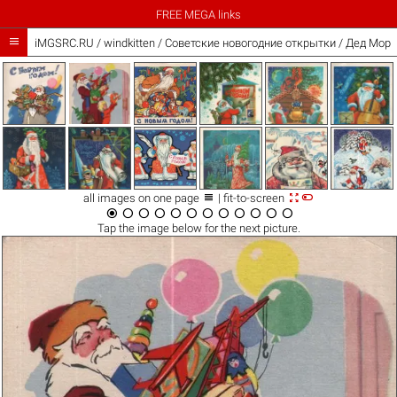
FREE MEGA links

iMGSRC.RU
/
windkitten
/
Советские новогодние открытки / Дед Мороз



all images on one page
| fit-to-screen












Tap the
image
below for the next picture.