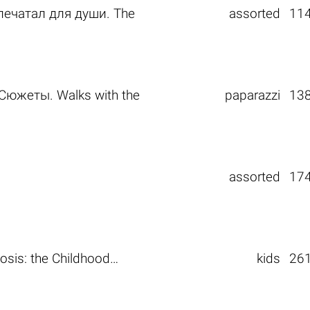
апечатал для души. The
assorted
11
южеты. Walks with the
paparazzi
13
assorted
17
osis: the Childhood…
kids
26