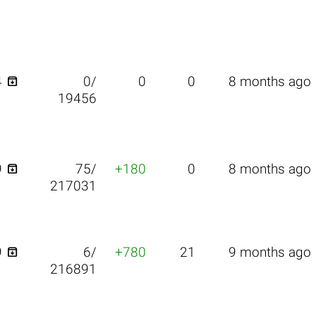

4
0/
0
0
8 months ago
19456

9
75/
+180
0
8 months ago
217031

9
6/
+780
21
9 months ago
216891