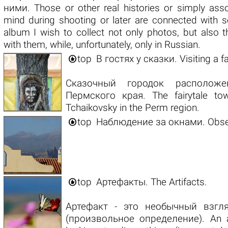
ними. Those or other real histories or simply as
mind during shooting or later are connected with s
album I wish to collect not only photos, but also 
with them, while, unfortunately, only in Russian.

top
В гостях у сказки. Visiting a fai
Сказочный городок располож
Пермского края. The fairytale tow
Tchaikovsky in the Perm region.

top
Наблюдение за окнами. Obse

top
Артефакты. The Artifacts.
Артефакт - это необычный взг
(произвольное определение). An ar