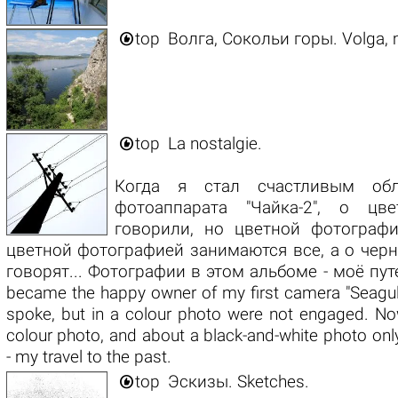

top
Волга, Сокольи горы. Volga, m

top
La nostalgie.
Когда я стал счастливым обл
фотоаппарата "Чайка-2", о цв
говорили, но цветной фотографи
цветной фотографией занимаются все, а о чер
говорят... Фотографии в этом альбоме - моё пу
became the happy owner of my first camera "Seagull
spoke, but in a colour photo were not engaged. No
colour photo, and about a black-and-white photo onl
- my travel to the past.

top
Эскизы. Sketches.