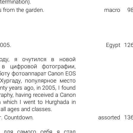
etermination).
from the garden.
macro
9
2005.
Egypt
12
оду, я очутился в новой
 в цифровой фотографии,
боту фотоаппарат Canon EOS
Хургаду, популярное место
 years ago, in 2005, I found
graphy, having received a Canon
 which I went to Hurghada in
 all ages and classes.
т. Countdown.
assorted
13
 для самого себя я стал