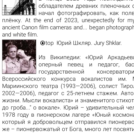
обладателем древних пленочных 
начал фотографировать, как полв
плёнку. At the end of 2023, unexpectedly for m
ancient Canon film cameras and... began photograph
and white film.

top
Юрий Шкляр. Jury Shklar.
Из Википедии: «Юрий Аркадье
оперный певец и педагог, бас
государственной консервато
Всероссийского конкурса вокалистов им. 
Мариинского театра (1993—2006), солист Тиро
2002—2006), педагог с 25-летнем стажем. Авт
жизни. Мысли вокалиста» и знаменитого стихот
до гроба..." о вокале». Юрий – удивительный ч
1978 году в пионерском лагере «Юный космона
который я добровольцем отправился пионерв
же – пионервожатый от Бога, много лет посвяти