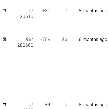

4
0/
+30
7
8 months ago
20610

9
98/
+789
23
8 months ago
280660

1
0/
+4
0
8 months ago