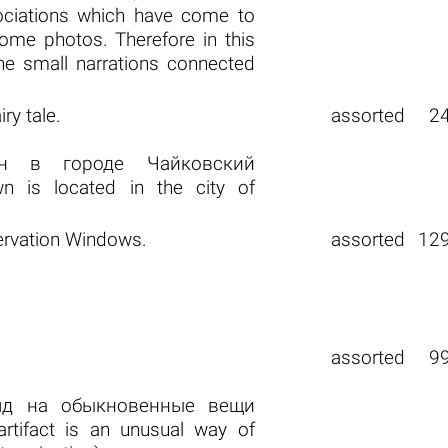
sociations which have come to
ome photos. Therefore in this
the small narrations connected
ry tale.
assorted
2
ен в городе Чайковский
n is located in the city of
rvation Windows.
assorted
12
assorted
9
ляд на обыкновенные вещи
tifact is an unusual way of