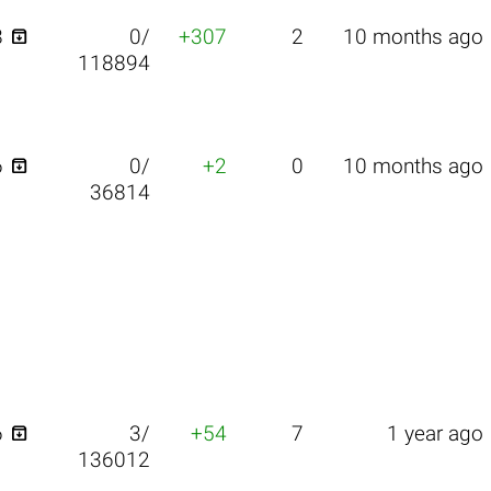

8
0/
+307
2
10 months ago
118894

6
0/
+2
0
10 months ago
36814

6
3/
+54
7
1 year ago
136012