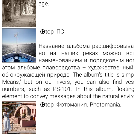
age.

top
ПС
Название альбома расшифровывае
но на наших реках можно вст
наименованием и порядковым ном
этом альбоме плавсредства – художественный 
об окружающей природе. The album's title is simply
Means," but on our rivers, you can also find ve
numbers, such as PS-101. In this album, floatin
element to convey messages about the natural envi

top
Фотомания. Photomania.