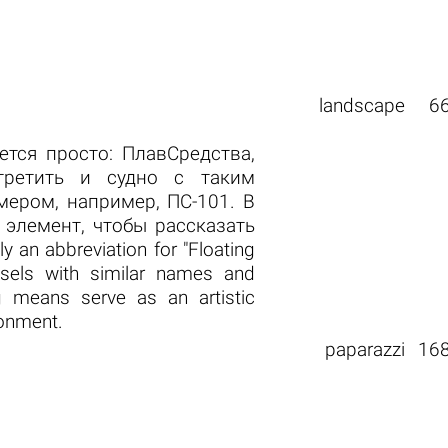
landscape
6
тся просто: ПлавСредства,
ретить и судно с таким
ером, например, ПС-101. В
элемент, чтобы рассказать
 an abbreviation for "Floating
ssels with similar names and
g means serve as an artistic
ronment.
paparazzi
16