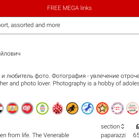
FREE MEGA links
port, assorted and more
айлович
и любитель фото. Фотография - увлечение отроче
 and photo lover. Photography is a hobby of adolesc

section
n from life. The Venerable
paparazzi
6