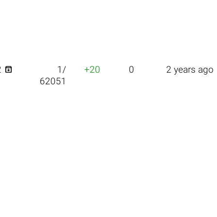

2
1/
+20
0
2 years ago
62051