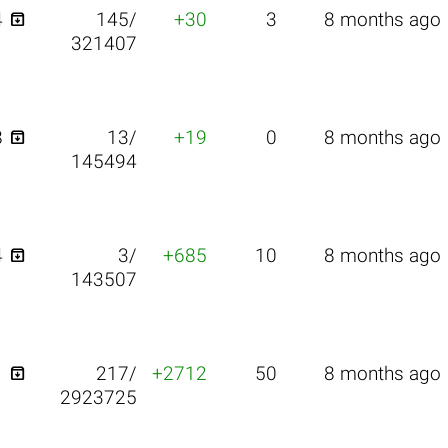

4
145/
+30
3
8 months ago
321407

8
13/
+19
0
8 months ago
145494

4
3/
+685
10
8 months ago
143507

1
217/
+2712
50
8 months ago
2923725