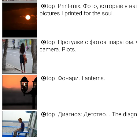

top
Print-mix. Фото, которые я н
pictures I printed for the soul.

top
Прогулки с фотоаппаратом. С
camera. Plots.

top
Фонари. Lanterns.

top
Диагноз: Детство... The diagn