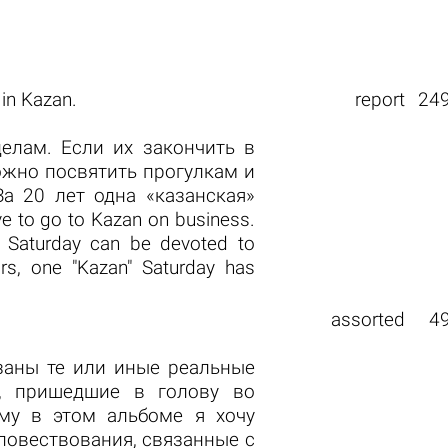
in Kazan.
report
24
елам. Если их закончить в
можно посвятить прогулкам и
а 20 лет одна «казанская»
 to go to Kazan on business.
n Saturday can be devoted to
rs, one "Kazan" Saturday has
assorted
4
аны те или иные реальные
и, пришедшие в голову во
му в этом альбоме я хочу
повествования, связанные с