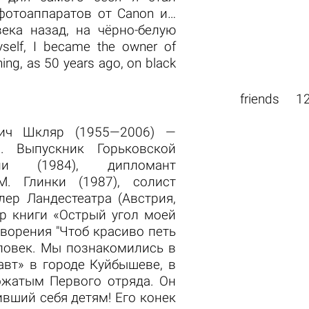
фотоаппаратов от Canon и…
ека назад, на чёрно-белую
yself, I became the owner of
ing, as 50 years ago, on black
friends
1
вич Шкляр (1955—2006) —
. Выпускник Горьковской
рии (1984), дипломант
М. Глинки (1987), солист
лер Ландестеатра (Австрия,
ор книги «Острый угол моей
ворения "Чтоб красиво петь
еловек. Мы познакомились в
вт» в городе Куйбышеве, в
ожатым Первого отряда. Он
вший себя детям! Его конек