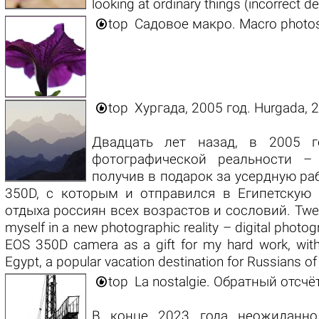
looking at ordinary things (incorrect d

top
Садовое макро. Macro photos 

top
Хургада, 2005 год. Hurgada, 
Двадцать лет назад, в 2005 г
фотографической реальности –
получив в подарок за усердную ра
350D, с которым и отправился в Египетскую 
отдыха россиян всех возрастов и сословий. Twenty
myself in a new photographic reality – digital photo
EOS 350D camera as a gift for my hard work, with
Egypt, a popular vacation destination for Russians of

top
La nostalgie. Обратный отсчё
В конце 2023 года неожиданно