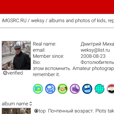
iMGSRC.RU
/
weksy / albums and photos of kids, re
Real name:
Дмитрий Мих
email:
weksy@list.ru
Member since:
2008-08-23
Bio:
Фотолюбитель 
этом вспомнить. Amateur photographer

verified
remember it.

album name

top
Почтенный возраст. Plots take