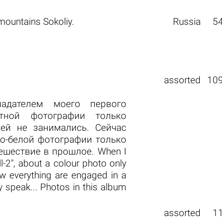
ountains Sokoliy.
Russia
5
assorted
10
адателем моего первого
етной фотографии только
ей не занимались. Сейчас
но-белой фотографии только
тешествие в прошлое. When I
-2", about a colour photo only
w everything are engaged in a
y speak... Photos in this album
assorted
1