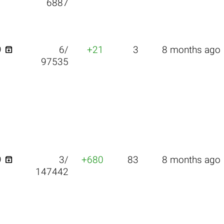
6887

9
6/
+21
3
8 months ago
97535

9
3/
+680
83
8 months ago
147442