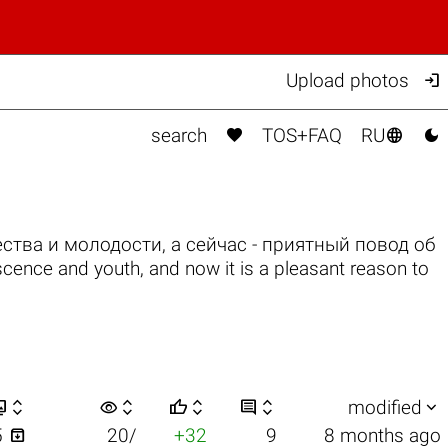

Upload photos



search
TOS+FAQ
RU
ства и молодости, а сейчас - приятный повод об
ence and youth, and now it is a pleasant reason to


visibility






modified

5
20/
+32
9
8 months ago