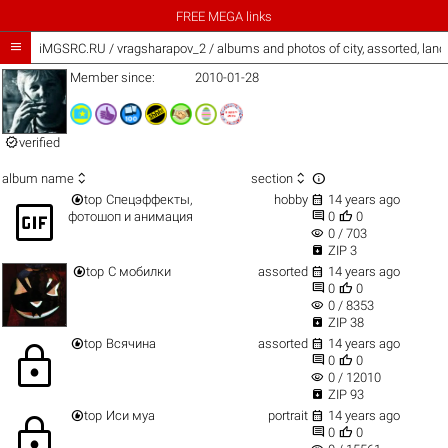
FREE MEGA links

iMGSRC.RU
/
vragsharapov_2 / albums and photos of city, assorted, la
Member since:
2010-01-28

verified



album name
section


top
Спецэффекты,
hobby
14 years ago
gif_box


фотошоп и анимация
0
0
visibility
0 / 703

ZIP 3


top
С мобилки
assorted
14 years ago


0
0
visibility
0 / 8353

ZIP 38


top
Всячина
assorted
14 years ago
lock


0
0
visibility
0 / 12010

ZIP 93


top
Иси муа
portrait
14 years ago
lock


0
0