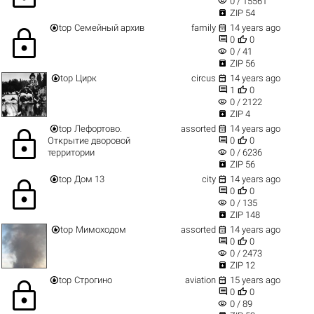
visibility
0 / 15561

ZIP 54


top
Семейный архив
family
14 years ago
lock


0
0
visibility
0 / 41

ZIP 56


top
Цирк
circus
14 years ago


1
0
visibility
0 / 2122

ZIP 4


top
Лефортово.
assorted
14 years ago
lock


Открытие дворовой
0
0
visibility
территории
0 / 6236

ZIP 56


top
Дом 13
city
14 years ago
lock


0
0
visibility
0 / 135

ZIP 148


top
Мимоходом
assorted
14 years ago


0
0
visibility
0 / 2473

ZIP 12


top
Строгино
aviation
15 years ago
lock


0
0
visibility
0 / 89