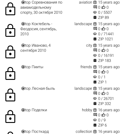


top
Соревнования по
aviation
15 years ago
lock


авиамодельному
0
0
visibility
спорту, 30 октября 2010
0 / 5507

ZIP 89


top
Коктебель -
landscape
15 years ago
lock


Феодосия, сентябрь,
0
0
visibility
2010
0 / 71441

ZIP 1021


top
Иваново, 4
city
15 years ago
lock


сентября 2010
0
0
visibility
0 / 16191

ZIP 183


top
Пииты
friends
15 years ago
lock


0
0
visibility
0 / 1

ZIP 1


top
Лесная быль
landscape
15 years ago
lock


0
0
visibility
0 / 26701

ZIP 332


top
Поделки
hobby
16 years ago
lock


0
0
visibility
0 / 9

ZIP 6


top
Посткард
collection
16 years ago