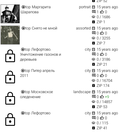

ZIP 52


top
Маргарита
portrait
15 years ago


Шарапова
1
0
visibility
0 / 1686

ZIP 1


top
Снято не мной
assorted
15 years ago


0
0
visibility
0 / 3255

ZIP 7


top
Лефортово.
city
15 years ago
lock


Уничтожение газонов и
0
0
visibility
деревьев
0 / 3186

ZIP 21


top
Питер апрель
city
15 years ago
lock


2011
0
0
visibility
0 / 16704

ZIP 174


top
Московское
landscape
15 years ago
lock


оледенение
0
+9
visibility
0 / 14857

ZIP 53


top
Лефортово
city
15 years ago
lock


0
0
visibility
0 / 115

ZIP 41