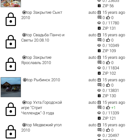
visibility
0 / 23635

ZIP 56


top
Закрытие Сыкт
auto
15 years ago
lock


2010
0
0
visibility
0 / 11780

ZIP 131


top
Cвадьба Панчо и
auto
15 years ago
lock


Светы 20.08.10
0
0
visibility
0 / 10349

ZIP 109


top
Закрытие
auto
15 years ago
lock


Ярославль 2010
0
0
visibility
0 / 11834

ZIP 102


top
Рыбинск 2010
auto
15 years ago


0
0
visibility
0 / 13831

ZIP 130


top
Ухта.Городской
auto
15 years ago
lock


игре "Стрит
0
+1
visibility
Челлендж"-3 года
0 / 11339

ZIP 121


top
Медвежий угол
auto
15 years ago
lock


2010
0
0
visibility
0 / 20497