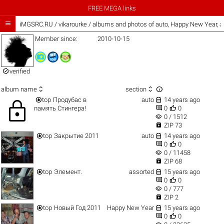
FREE MEGA links

iMGSRC.RU
/
vikarourke / albums and photos of auto, Happy New Year, 
Member since:
2010-10-15

verified



album name
section


top
Продубас в
auto
14 years ago
lock


память Стингера!
0
0
visibility
0 / 1512

ZIP 73


top
Закрытие 2011
auto
14 years ago


0
0
visibility
0 / 11458

ZIP 68


top
Элемент.
assorted
15 years ago


0
0
visibility
0 / 777

ZIP 2


top
Новый Год 2011
Happy New Year
15 years ago


0
0