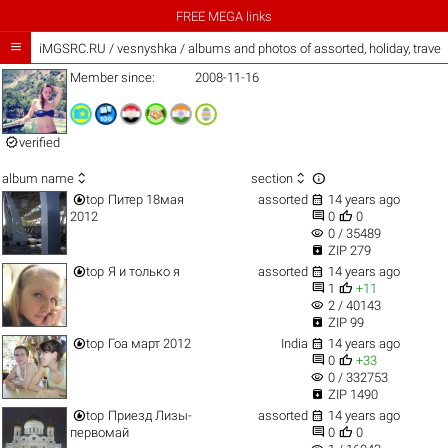
FREE MEGA links

iMGSRC.RU
/
vesnyshka / albums and photos of assorted, holiday, trave
Member since:
2008-11-16

verified



album name
section


top
Питер 18мая
assorted
14 years ago


2012
0
0
visibility
0 / 35489

ZIP 279


top
Я и только я
assorted
14 years ago


1
+11
visibility
2 / 40143

ZIP 99


top
Гоа март 2012
India
14 years ago


0
+33
visibility
0 / 332753

ZIP 1490


top
Приезд Лизы-
assorted
14 years ago


первомай
0
0