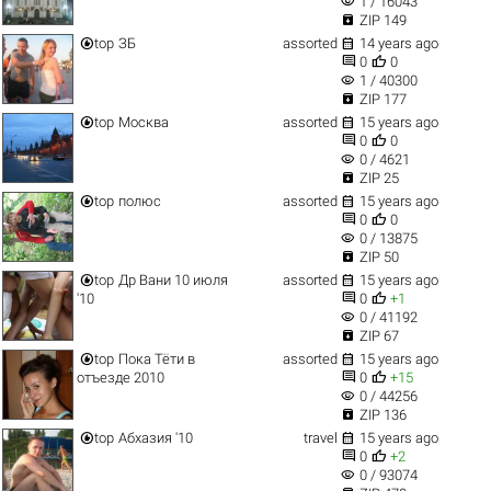
visibility
1 / 16043

ZIP 149


top
ЗБ
assorted
14 years ago


0
0
visibility
1 / 40300

ZIP 177


top
Москва
assorted
15 years ago


0
0
visibility
0 / 4621

ZIP 25


top
полюс
assorted
15 years ago


0
0
visibility
0 / 13875

ZIP 50


top
Др Вани 10 июля
assorted
15 years ago


'10
0
+1
visibility
0 / 41192

ZIP 67


top
Пока Тёти в
assorted
15 years ago


отъезде 2010
0
+15
visibility
0 / 44256

ZIP 136


top
Абхазия '10
travel
15 years ago


0
+2
visibility
0 / 93074