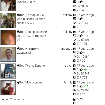


ноября 2009г
0
0
visibility
0 / 9468

ZIP 43


top
Др Марины и
holiday
16 years ago


моё '09 фото из опер
0
0
visibility
блока ГКБ71
1 / 7013

ZIP 18


top
День рождение
holiday
17 years ago


Анютки Сентюриной!
0
+16
visibility
'08
3 / 53401

ZIP 128


top
Институт-
assorted
17 years ago


медицина!
0
+1
visibility
0 / 12187

ZIP 39


top
Тур по Европе
travel
17 years ago


1
+6
visibility
0 / 87441

ZIP 753


top
Мои родные
family
17 years ago


2
+11
visibility
0 / 23700

ZIP 16

Listing 28 albums
5827

4