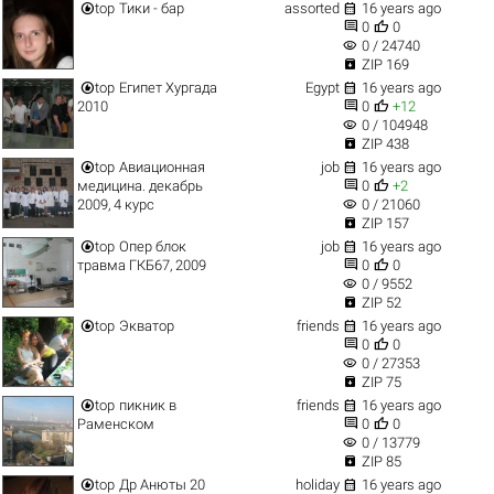


top
Тики - бар
assorted
16 years ago


0
0
visibility
0 / 24740

ZIP 169


top
Египет Хургада
Egypt
16 years ago


2010
0
+12
visibility
0 / 104948

ZIP 438


top
Авиационная
job
16 years ago


медицина. декабрь
0
+2
visibility
2009, 4 курс
0 / 21060

ZIP 157


top
Опер блок
job
16 years ago


травма ГКБ67, 2009
0
0
visibility
0 / 9552

ZIP 52


top
Экватор
friends
16 years ago


0
0
visibility
0 / 27353

ZIP 75


top
пикник в
friends
16 years ago


Раменском
0
0
visibility
0 / 13779

ZIP 85


top
Др Анюты 20
holiday
16 years ago