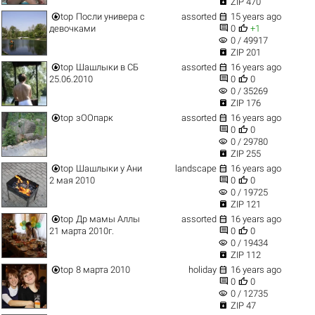

ZIP 470


top
Посли универа с
assorted
15 years ago


девочками
0
+1
visibility
0 / 49917

ZIP 201


top
Шашлыки в СБ
assorted
16 years ago


25.06.2010
0
0
visibility
0 / 35269

ZIP 176


top
зООпарк
assorted
16 years ago


0
0
visibility
0 / 29780

ZIP 255


top
Шашлыки у Ани
landscape
16 years ago


2 мая 2010
0
0
visibility
0 / 19725

ZIP 121


top
Др мамы Аллы
assorted
16 years ago


21 марта 2010г.
0
0
visibility
0 / 19434

ZIP 112


top
8 марта 2010
holiday
16 years ago


0
0
visibility
0 / 12735

ZIP 47