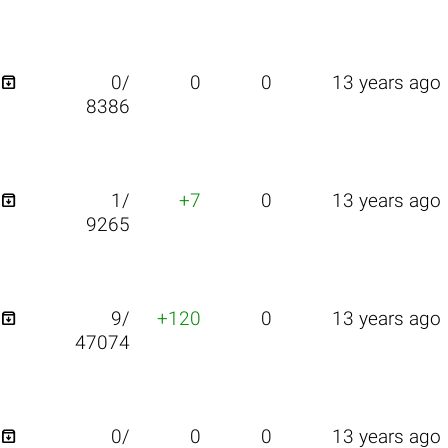

0/
0
0
13 years ago
8386

1/
+7
0
13 years ago
9265

9/
+120
0
13 years ago
47074

0/
0
0
13 years ago