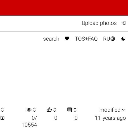

Upload photos



search
TOS+FAQ
RU

visibility






modified

0/
0
0
11 years ago
10554