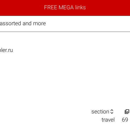
FREE MEGA links
y, assorted and more
er.ru


section
travel
69