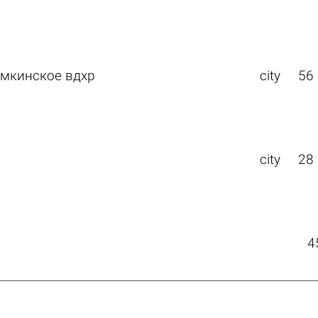
мкинское вдхр
city
56
city
28
4