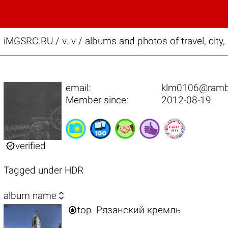
iMGSRC.RU
/
v..v / albums and photos of travel, cit
email:
klm0106@rambl
Member since:
2012-08-19

verified
Tagged under
HDR

album name

top
Рязанский кремль