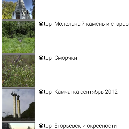

top
Молельный камень и староо

top
Сморчки

top
Камчатка сентябрь 2012

top
Егорьевск и окресности