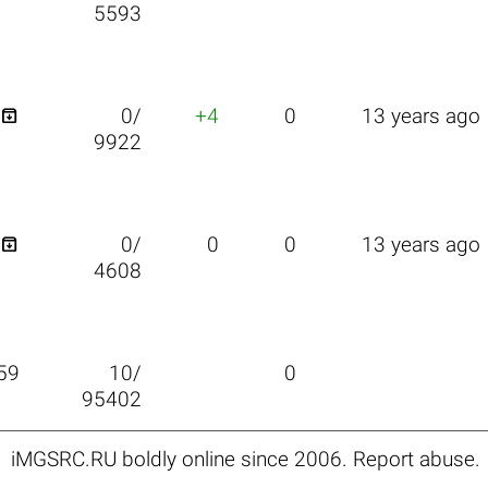
5593

0/
+4
0
13 years ago
9922

0/
0
0
13 years ago
4608
59
10/
0
95402
iMGSRC.RU
boldly online since 2006
.
Report abuse
.