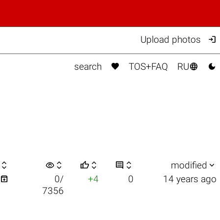

Upload photos



search
TOS+FAQ
RU

visibility






modified

0/
+4
0
14 years ago
7356