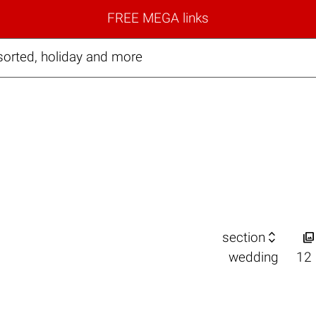
FREE MEGA links
ssorted, holiday and more


section
wedding
12