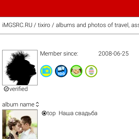
iMGSRC.RU
/
tixiro / albums and photos of travel, a
Member since:
2008-06-25

verified

album name

top
Наша свадьба