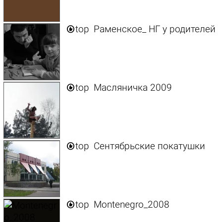

top
Раменское_ НГ у родителей

top
Масляничка 2009

top
Сентябрьские покатушки

top
Montenegro_2008