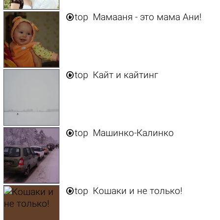

top
Мамааня - это мама Ани!

top
Кайт и кайтинг

top
Машинко-Калинко

top
Кошаки и не только!