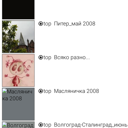

top
Питер_май 2008

top
Всяко разно...

top
Масляничка 2008

top
Волгоград-Сталинград_июнь