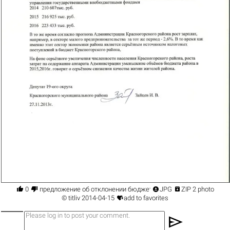




0
предложение об отклонении бюджет
JPG
ZIP 2 photo

©
titliv
2014-04-15
add to favorites
send