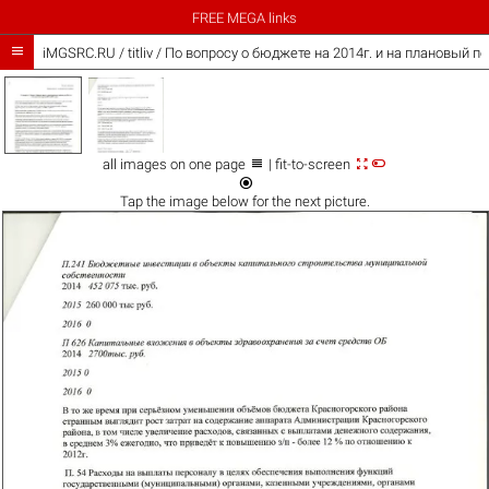
FREE MEGA links

iMGSRC.RU
/
titliv
/
По вопросу о бюджете на 2014г. и на плановый п



all images on one page
| fit-to-screen

Tap the
image
below for the next picture.