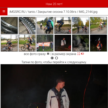
Нам 20 лет!

iMGSRC.RU
/
tanio
/
Закрытие сезона 7.10.06гэ / IMG_2144.jpg



все фото сразу
| в размер экрана


Тапни по
фото
, чтобы перейти к следующему.