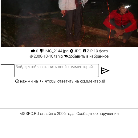




0
IMG_2144.jpg
JPG
ZIP 19 фото

© 2006-10-10
tanio
добавить в избранное
send


нажми на
, чтобы ответить на комментарий
iMGSRC.RU
онлайн с 2006 года
.
Сообщить о нарушении
.