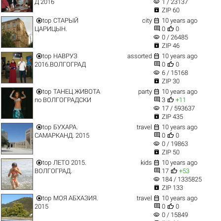
visibility
Д 2016
1 / 23137

ZIP 60


top
СТАРЫЙ
city
10 years ago


ЦАРИЦЫН.
0
0
visibility
0 / 26485

ZIP 46


top
НАВРУЗ
assorted
10 years ago


2016.ВОЛГОГРАД
0
0
visibility
6 / 15168

ZIP 30


top
ТАНЕЦ ЖИВОТА
party
10 years ago


по ВОЛГОГРАДСКИ
3
+11
visibility
17 / 593637

ZIP 435


top
БУХАРА.
travel
10 years ago


САМАРКАНД. 2015
0
0
visibility
0 / 19863

ZIP 50


top
ЛЕТО 2015.
kids
10 years ago


ВОЛГОГРАД.
17
+53
visibility
184 / 1335825

ZIP 133


top
МОЯ АБХАЗИЯ.
travel
10 years ago


2015
0
0
visibility
0 / 15849