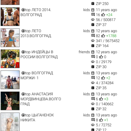

ZIP 250


top
ЛЕТО 2014.
kids
11 years ago


ВОЛГОГРАД
16
+24
visibility
56 / 500817

ZIP 37


top
ЛЕТО
kids
12 years ago


2013.ВОЛГОГРАД.
82
+1788
visibility
341 / 5675452

ZIP 164


top
ИНДЕЙЦЫ В
friends
12 years ago


РОССИИ ВОЛГОГРАД
0
0
visibility
0 / 29179

ZIP 30


top
ВОЛГОГРАД
kids
13 years ago


МОРЖИ- 1
12
+2
visibility
4 / 374284

ZIP 35


top
АНАСТАСИЯ
kids
13 years ago


МОРДВИНЦЕВА.ВОЛГО
6
+3
visibility
ГРАД
0 / 140662

ZIP 32


top
ЦЫГАНЕНОК
kids
13 years ago


НИКИТА
8
+1
visibility
5 / 72752

ZIP 12