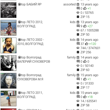


top
БАБИЙ ЯР
assorted
13 years ago


0
+1
visibility
0 / 53765

ZIP 15


top
ЛЕТО 2012,
kids
13 years ago


ВОЛГОГРАД.
9
+27
visibility
67 / 1005288

ZIP 50


top
ЛЕТО 2002 -
kids
14 years ago


2010, ВОЛГОГРАД
37
+120
visibility
744 / 3747601

ZIP 256


top
Волгоград
family
14 years ago


ВАЛЕРИЙ СУХОВЕРОВ
0
0
visibility
0 / 50140

ZIP 60


top
Волгоград
family
15 years ago


СУХОВЕРОВА М.Я
1
+1
visibility
0 / 31333

ZIP 17


top
ЛЕТО 2011,
kids
15 years ago


ВОЛГОГРАД.
0
+18
visibility
14 / 635541

ZIP 58