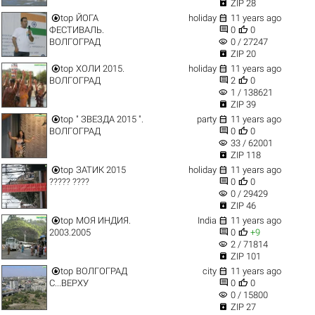

ZIP 28


top
ЙОГА
holiday
11 years ago


ФЕСТИВАЛЬ.
0
0
visibility
ВОЛГОГРАД
0 / 27247

ZIP 20


top
ХОЛИ 2015.
holiday
11 years ago


ВОЛГОГРАД
2
0
visibility
1 / 138621

ZIP 39


top
" ЗВЕЗДА 2015 ".
party
11 years ago


ВОЛГОГРАД
0
0
visibility
33 / 62001

ZIP 118


top
ЗАТИК 2015
holiday
11 years ago


????? ????
0
0
visibility
0 / 29429

ZIP 46


top
МОЯ ИНДИЯ.
India
11 years ago


2003.2005
0
+9
visibility
2 / 71814

ZIP 101


top
ВОЛГОГРАД
city
11 years ago


С...ВЕРХУ
0
0
visibility
0 / 15800

ZIP 27