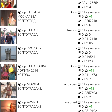
visibility
32 / 125654

ZIP 24


top
ПОЛИНА
kids
11 years ago


МОСКАЛЁВА.
6
+1
visibility
ВОЛГОГРАД
1 / 262718

ZIP 66


top
ЦЫГАНЕ
friends
11 years ago


ВОЛГОГРАДА
0
0
visibility
0 / 112118

ZIP 205


top
КРАСОТЫ
city
11 years ago


ВОЛГОГРАДА
0
0
visibility
0 / 49564

ZIP 128


top
ЦЫГАНОЧКА
kids
11 years ago


ЛОЛИТА 2014.
0
+11
visibility
КОТОВО.
0 / 111673

ZIP 37


top
МОРЖИ
activities
11 years ago


ВОЛГОГРАДА -2.
1
+12
visibility
2 / 357603

ZIP 62


top
АРМЯНЕ
assorted
11 years ago


ВОЛГОГРАДА -2
0
+1
visibility
6 / 319102