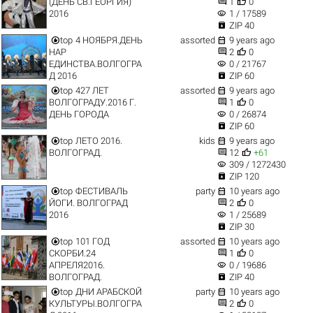


(ДЕНЬ СВ.ГЕОРГИЯ)
1
0
visibility
2016
1 / 17589

ZIP 40


top
4 НОЯБРЯ.ДЕНЬ
assorted
9 years ago


НАР
2
0
visibility
ЕДИНСТВА.ВОЛГОГРА
0 / 21767

Д 2016
ZIP 60


top
427 ЛЕТ
assorted
9 years ago


ВОЛГОГРАДУ.2016 Г.
1
0
visibility
ДЕНЬ ГОРОДА
0 / 26874

ZIP 60


top
ЛЕТО 2016.
kids
9 years ago


ВОЛГОГРАД.
12
+61
visibility
309 / 1272430

ZIP 120


top
ФЕСТИВАЛЬ
party
10 years ago


ЙОГИ. ВОЛГОГРАД
2
0
visibility
2016
1 / 25689

ZIP 30


top
101 ГОД
assorted
10 years ago


СКОРБИ.24
1
0
visibility
АПРЕЛЯ2016.
0 / 19686

ВОЛГОГРАД.
ZIP 40


top
ДНИ АРАБСКОЙ
party
10 years ago


КУЛЬТУРЫ.ВОЛГОГРА
2
0