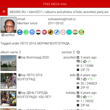
FREE MEGA links

iMGSRC.RU
/
stern2011 / albums and photos of kids, assorted, party an
email:
suhowerov@mail.ru
Member since:
2011-05-02

verified
Tagged under
ЛЕТО 2014
,
МОРЖИ ВОЛГОГРАДА....



album name
section


top
Волгоград 2020
assorted
5 years ago


0
+1
visibility
0 / 13386

ZIP 75


top
ЛЕТО 2019.
kids
6 years ago


ВОЛГОГРАД
3
+75
visibility
26 / 246823

ZIP 41


top
ДЕНЬ ГОРОДА.
holiday
6 years ago


ВОЛГОГРАДУ -430 ЛЕТ!
0
+11
visibility
1 / 74532

ZIP 66