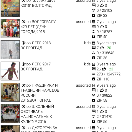


top
"ЗАГАРУШКА
assorted
7 years ago


-2018" ВОЛГОРАД.
0
0
visibility
0 / 25103

ZIP 33


top
ВОЛГОГРАДУ
assorted
7 years ago


429 ЛЕТ (ДЕНЬ
0
0
visibility
ГОРОДА)2018
0 / 15757

ZIP 40


top
ЛЕТО 2018.
kids
8 years ago


ВОЛГОГРАД
7
+20
visibility
0 / 318648

ZIP 38


top
ЛЕТО 2017.
kids
8 years ago


ВОЛГОГРАД.
26
+23
visibility
273 / 1249772

ZIP 110


top
ПРАЗДНИКИ И
assorted
9 years ago


ТРАДИЦИИ НАРОДОВ
1
0
visibility
РОССИИ
0 / 39822

2016.ВОЛГОГРАД
ZIP 58


top
ШКОЛЬНЫЙ
assorted
9 years ago


ФЕСТИВАЛЬ
1
0
visibility
НАЦИОНАЛЬНЫХ
2 / 31470

КУЛЬТУР 2016
ZIP 56


top
ДЖЕОРГУЫБА
assorted
9 years ago