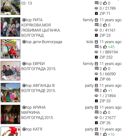


02- 13
0
0
visibility
0 / 21789

ZIP 71


top
РИТА
family
11 years ago


КОРЯКОВА.МОЯ
0
0
visibility
ЛЮБИМАЯ ЦЫГАНКА.
0 / 41161

ВОЛГОГРАД.
ZIP 23


top
дети Волгограда
kids
11 years ago


6
+45
visibility
1 / 889194

ZIP 252


top
ЕВРЕИ
family
11 years ago


ВОЛГОГРАДА 2015.
2
0
visibility
5 / 66090

ZIP 66


top
АФГАНЦЫ В
party
11 years ago


ВОЛГОГРАДЕ 2015.
2
+1
visibility
1 / 21894

ZIP 33


top
АРИНА
party
11 years ago


МАРКИНА.
0
0
visibility
ВОЛГОГРАД.2015
0 / 21677

ZIP 26


top
КАТЯ
party
11 years ago


1
+16