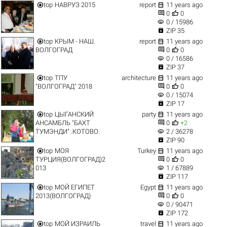


top
НАВРУЗ 2015
report
11 years ago


0
0
visibility
0 / 15986

ZIP 35


top
КРЫМ - НАШ.
report
11 years ago


ВОЛГОГРАД
0
0
visibility
0 / 16586

ZIP 37


top
ТПУ
architecture
11 years ago


"ВОЛГОГРАД" 2018
0
0
visibility
0 / 15074

ZIP 17


top
ЦЫГАНСКИЙ
party
11 years ago


АНСАМБЛЬ "БАХТ
0
+2
visibility
ТУМЭНДИ" .КОТОВО.
2 / 36278

ZIP 90


top
МОЯ
Turkey
11 years ago


ТУРЦИЯ(ВОЛГОГРАД)2
0
0
visibility
013
1 / 67889

ZIP 117


top
МОЙ ЕГИПЕТ
Egypt
11 years ago


2013(ВОЛГОГРАД)
0
0
visibility
0 / 90471

ZIP 172


top
МОЙ ИЗРАИЛЬ
travel
11 years ago