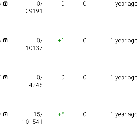

6
0/
0
0
1 year ago
39191

6
0/
+1
0
1 year ago
10137

7
0/
0
0
1 year ago
4246

9
15/
+5
0
1 year ago
101541