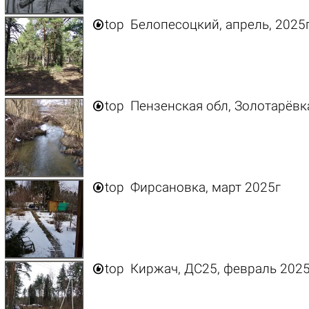

top
Белопесоцкий, апрель, 2025

top
Пензенская обл, Золотарёвка

top
Фирсановка, март 2025г

top
Киржач, ДС25, февраль 202