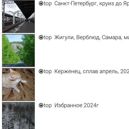

top
Санкт-Петербург, круиз до Я

top
Жигули, Верблюд, Самара, м

top
Керженец, сплав апрель, 20

top
Избранное 2024г