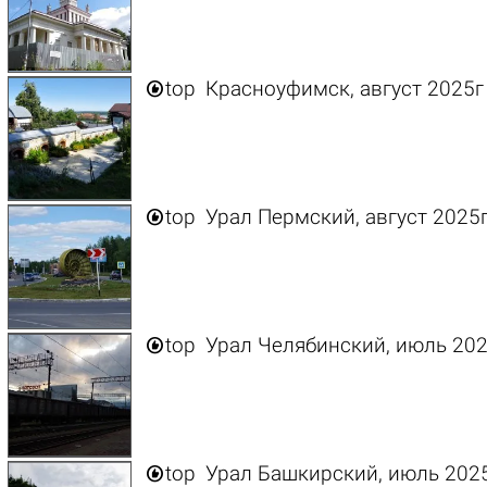

top
Красноуфимск, август 2025г

top
Урал Пермский, август 2025

top
Урал Челябинский, июль 202

top
Урал Башкирский, июль 202