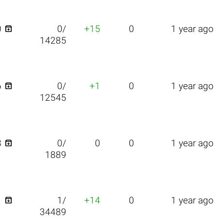

0
0/
+15
0
1 year ago
14285

6
0/
+1
0
1 year ago
12545

8
0/
0
0
1 year ago
1889

1
1/
+14
0
1 year ago
34489