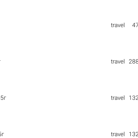
travel
4
г
travel
28
5г
travel
13
5г
travel
13