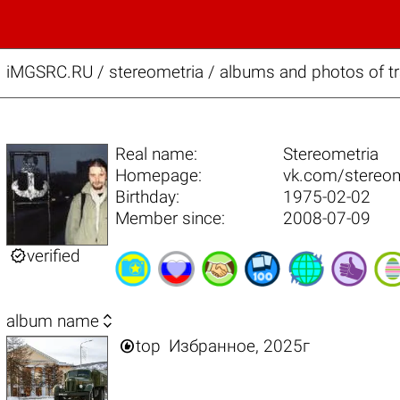
iMGSRC.RU
/
stereometria / albums and photos of tr
Real name:
Stereometria
Homepage:
vk.com/stereom
Birthday:
1975-02-02
Member since:
2008-07-09

verified

album name

top
Избранное, 2025г