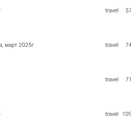
г
travel
5
, март 2025г
travel
7
travel
7
5
travel
10