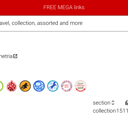
FREE MEGA links
avel, collection, assorted and more

etria

section
collection
151