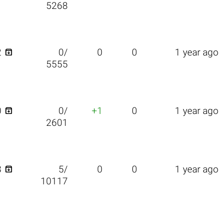
5268

2
0/
0
0
1 year ago
5555

0
0/
+1
0
1 year ago
2601

8
5/
0
0
1 year ago
10117