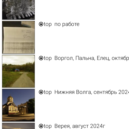

top
по работе

top
Воргол, Пальна, Елец, октяб

top
Нижняя Волга, сентябрь 202

top
Верея, август 2024г