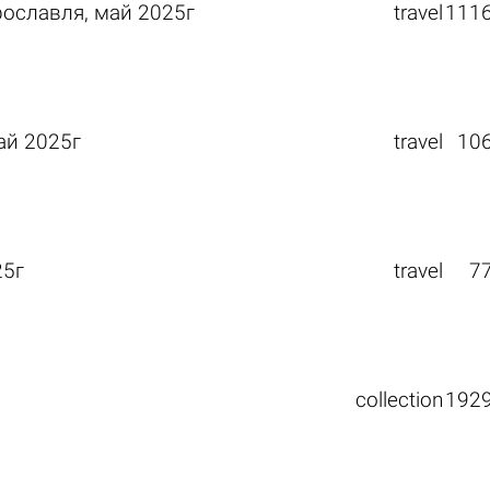
рославля, май 2025г
travel
111
ай 2025г
travel
10
25г
travel
7
collection
192