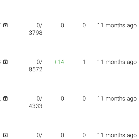

7
0/
0
0
11 months ago
3798

8
0/
+14
1
11 months ago
8572

2
0/
0
0
11 months ago
4333

2
0/
0
0
11 months ago