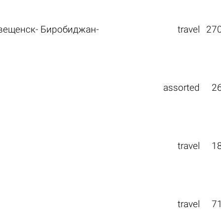
вещенск- Биробиджан-
travel
27
assorted
2
travel
1
travel
7