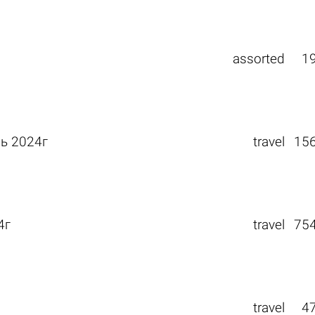
assorted
1
рь 2024г
travel
15
4г
travel
75
travel
4