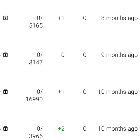

2
0/
+1
0
8 months ago
5165

3
0/
0
0
9 months ago
3147

9
0/
+1
0
10 months ago
16990

6
0/
+2
0
10 months ago
3965