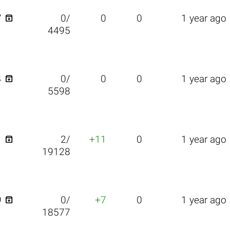

7
0/
0
0
1 year ago
4495

4
0/
0
0
1 year ago
5598

1
2/
+11
0
1 year ago
19128

9
0/
+7
0
1 year ago
18577