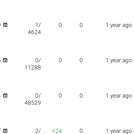

9
1/
0
0
1 year ago
4624

6
0/
0
0
1 year ago
11288

4
0/
0
0
1 year ago
48529

7
2/
+24
0
1 year ago