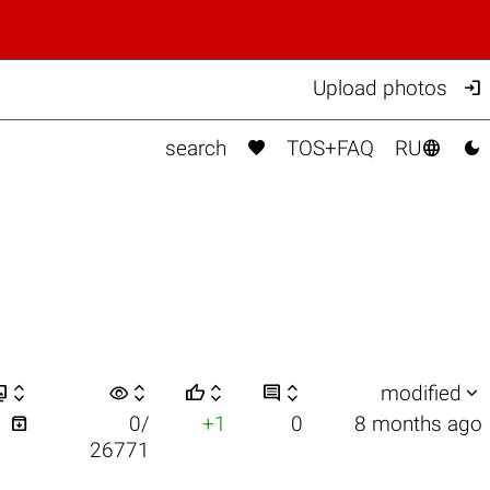

Upload photos



search
TOS+FAQ
RU


visibility






modified

1
0/
+1
0
8 months ago
26771