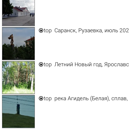

top
Саранск, Рузаевка, июль 202

top
Летний Новый год, Ярославс

top
река Агидель (Белая), сплав