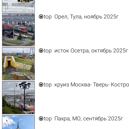

top
Орел, Тула, ноябрь 2025г

top
исток Осетра, октябрь 2025г

top
круиз Москва- Тверь- Костро

top
Пахра, МО, сентябрь 2025г