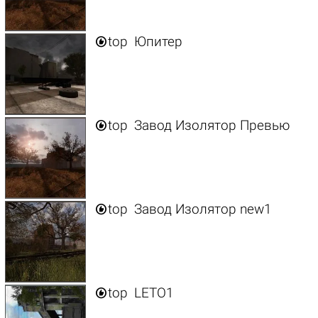

top
Юпитер

top
Завод Изолятор Превью

top
Завод Изолятор new1

top
LETO1