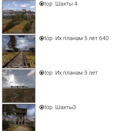

top
Шахты 4

top
Их планам 5 лет 640

top
Их планам 5 лет

top
Шахты3