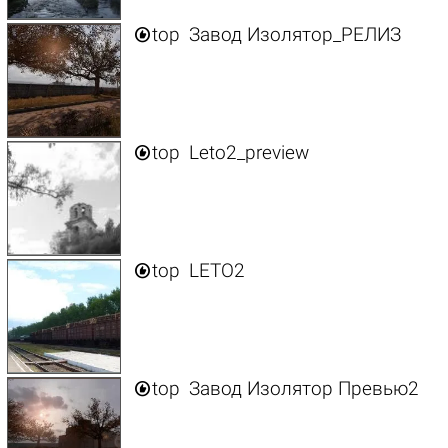

top
Завод Изолятор_РЕЛИЗ

top
Leto2_preview

top
LETO2

top
Завод Изолятор Превью2