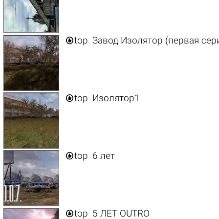

top
Завод Изолятор (первая сер

top
Изолятор1

top
6 лет

top
5 ЛЕТ OUTRO