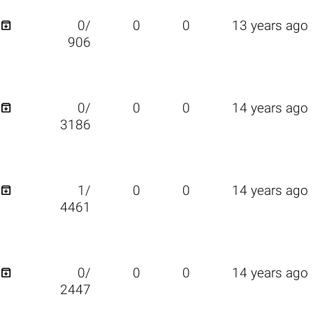

0/
0
0
13 years ago
906

0/
0
0
14 years ago
3186

1/
0
0
14 years ago
4461

0/
0
0
14 years ago
2447