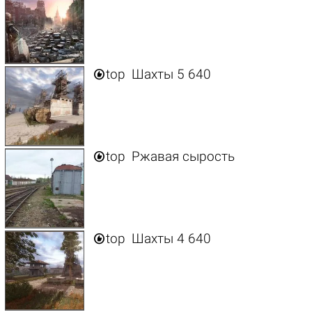

top
Шахты 5 640

top
Ржавая сырость

top
Шахты 4 640