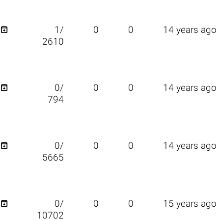

1/
0
0
14 years ago
2610

0/
0
0
14 years ago
794

0/
0
0
14 years ago
5665

0/
0
0
15 years ago
10702