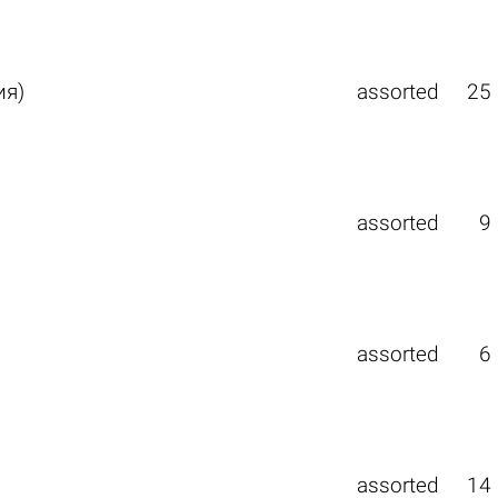
ия)
assorted
25
assorted
9
assorted
6
assorted
14