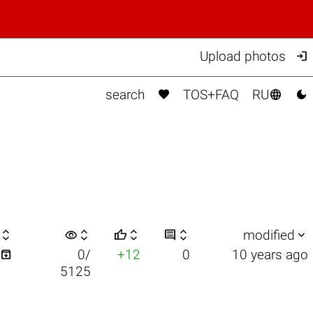

Upload photos



search
TOS+FAQ
RU

visibility






modified

0/
+12
0
10 years ago
5125