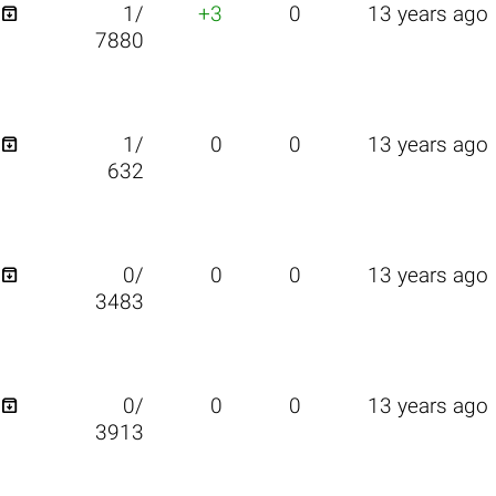

1/
+3
0
13 years ago
7880

1/
0
0
13 years ago
632

0/
0
0
13 years ago
3483

0/
0
0
13 years ago
3913