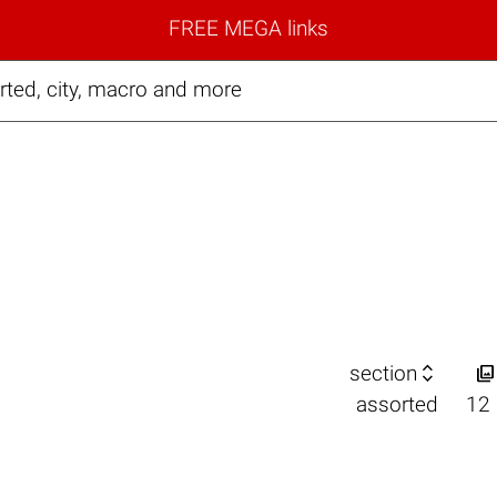
FREE MEGA links
rted, city, macro and more


section
assorted
12