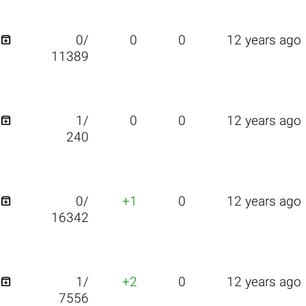

0/
0
0
12 years ago
11389

1/
0
0
12 years ago
240

0/
+1
0
12 years ago
16342

1/
+2
0
12 years ago
7556