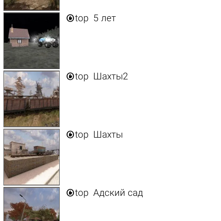

top
5 лет

top
Шахты2

top
Шахты

top
Адский сад