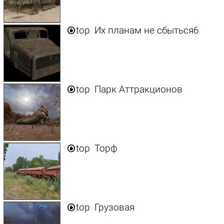

top
Их планам не сбыться6

top
Парк Аттракционов

top
Торф

top
Грузовая