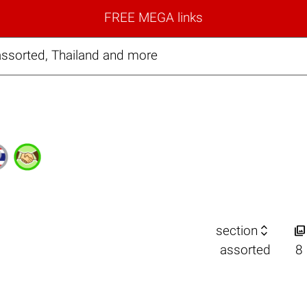
FREE MEGA links
 assorted, Thailand and more


section
assorted
8