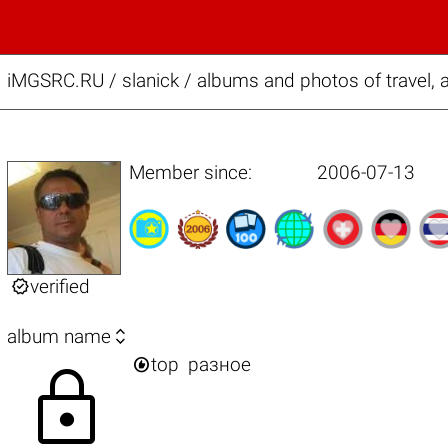
iMGSRC.RU
/
slanick / albums and photos of travel,
Member since:
2006-07-13

verified

album name

top
разное
lock