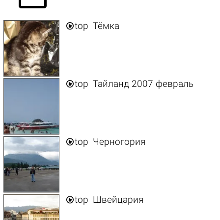

top
Тёмка

top
Тайланд 2007 февраль

top
Черногория

top
Швейцария