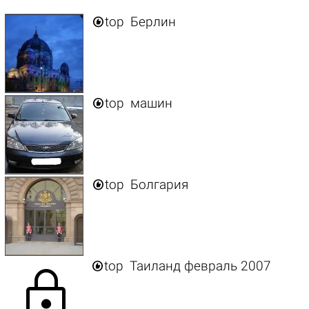

top
Берлин

top
машин

top
Болгария

top
Таиланд февраль 2007
lock