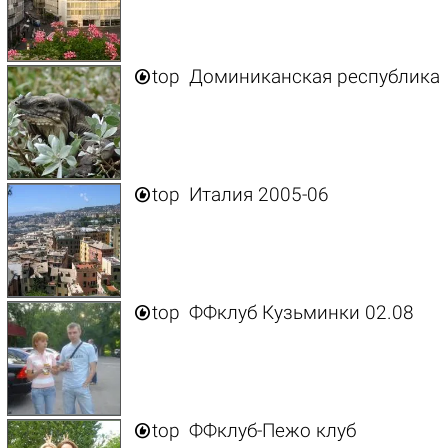

top
Доминиканская республика

top
Италия 2005-06

top
ФФклуб Кузьминки 02.08

top
ФФклуб-Пежо клуб