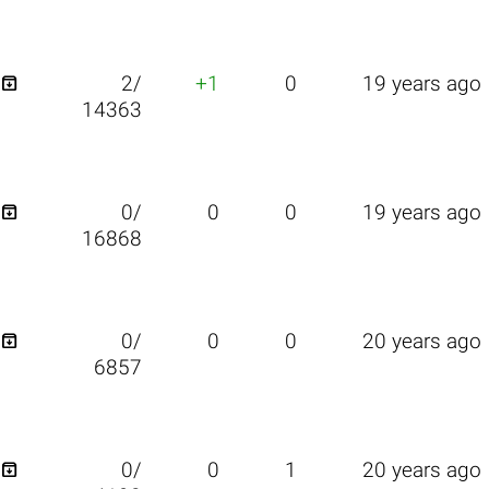

2/
+1
0
19 years ago
14363

0/
0
0
19 years ago
16868

0/
0
0
20 years ago
6857

0/
0
1
20 years ago