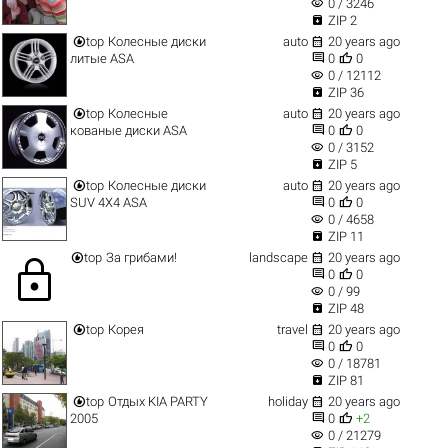
visibility
0 / 3246

ZIP 2


top
Колесные диски
auto
20 years ago


литые ASA
0
0
visibility
0 / 12112

ZIP 36


top
Колесные
auto
20 years ago


кованые диски ASA
0
0
visibility
0 / 3152

ZIP 5


top
Колесные диски
auto
20 years ago


SUV 4X4 ASA
0
0
visibility
0 / 4658

ZIP 11


top
За грибами!
landscape
20 years ago
lock


0
0
visibility
0 / 99

ZIP 48


top
Корея
travel
20 years ago


0
0
visibility
0 / 18781

ZIP 81


top
Отдых KIA PARTY
holiday
20 years ago


2005
0
+2
visibility
0 / 21279