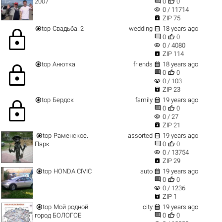


2007
0
0
visibility
0 / 11714

ZIP 75


top
Свадьба_2
wedding
18 years ago
lock


0
0
visibility
0 / 4080

ZIP 114


top
Анютка
friends
18 years ago
lock


0
0
visibility
0 / 103

ZIP 23


top
Бердск
family
19 years ago
lock


0
0
visibility
0 / 27

ZIP 21


top
Раменское.
assorted
19 years ago


Парк
0
0
visibility
0 / 13754

ZIP 29


top
HONDA CIVIC
auto
19 years ago


0
0
visibility
0 / 1236

ZIP 1


top
Мой родной
city
19 years ago


город БОЛОГОЕ
0
0