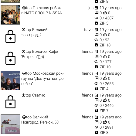

ZIP 8


top
Прежняя работа
job
19 years ago


в NATC GROUP NISSAN
0
0
visibility
0 / 4387

ZIP 3


top
Великий
travel
19 years ago
lock


Новгород_2
0
0
visibility
0 / 93

ZIP 18


top
Бологое. Кафе
friends
19 years ago
lock


"Встреча")))))
0
0
visibility
0 / 127

ZIP 10


top
Московская рок-
friends
19 years ago


группа "Достучаться до
0
0
visibility
небес"
0 / 2655

ZIP 4


top
Светик
friends
19 years ago
lock


0
0
visibility
0 / 2446

ZIP 7


top
Великий
friends
19 years ago


Новгород. Регион_53
0
0
visibility
0 / 2991

ZIP 8