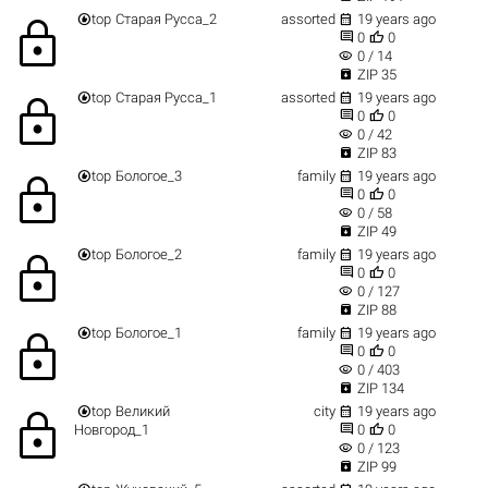


top
Старая Русса_2
assorted
19 years ago
lock


0
0
visibility
0 / 14

ZIP 35


top
Старая Русса_1
assorted
19 years ago
lock


0
0
visibility
0 / 42

ZIP 83


top
Бологое_3
family
19 years ago
lock


0
0
visibility
0 / 58

ZIP 49


top
Бологое_2
family
19 years ago
lock


0
0
visibility
0 / 127

ZIP 88


top
Бологое_1
family
19 years ago
lock


0
0
visibility
0 / 403

ZIP 134


top
Великий
city
19 years ago
lock


Новгород_1
0
0
visibility
0 / 123

ZIP 99