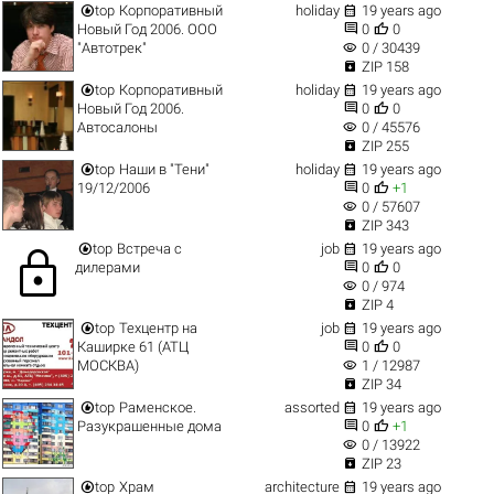


top
Корпоративный
holiday
19 years ago


Новый Год 2006. ООО
0
0
visibility
"Автотрек"
0 / 30439

ZIP 158


top
Корпоративный
holiday
19 years ago


Новый Год 2006.
0
0
visibility
Автосалоны
0 / 45576

ZIP 255


top
Наши в "Тени"
holiday
19 years ago


19/12/2006
0
+1
visibility
0 / 57607

ZIP 343


top
Встреча с
job
19 years ago
lock


дилерами
0
0
visibility
0 / 974

ZIP 4


top
Техцентр на
job
19 years ago


Каширке 61 (АТЦ
0
0
visibility
МОСКВА)
1 / 12987

ZIP 34


top
Раменское.
assorted
19 years ago


Разукрашенные дома
0
+1
visibility
0 / 13922

ZIP 23


top
Храм
architecture
19 years ago