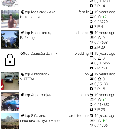
visibility
0 / 10230

ZIP 14


top
Моя любимка
family
19 years ago


Наташенька
0
+2
visibility
0 / 8220

ZIP 4


top
Красотища,
landscape
19 years ago


Байкал:)
0
0
visibility
0 / 7698

ZIP 29


top
Свадьба Шляпин
wedding
19 years ago
lock


0
0
visibility
0 / 12955

ZIP 263


top
Автосалон
job
19 years ago


VIATERA
0
0
visibility
0 / 5183

ZIP 15


top
Аэрография
auto
19 years ago


0
+2
visibility
0 / 14652

ZIP 23


top
8 Самых
architecture
19 years ago


высоких статуй в мире
0
+2
visibility
0 / 4706