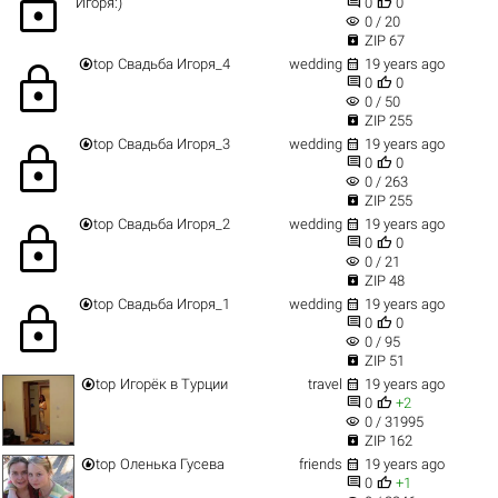
lock


Игоря:)
0
0
visibility
0 / 20

ZIP 67


top
Свадьба Игоря_4
wedding
19 years ago
lock


0
0
visibility
0 / 50

ZIP 255


top
Свадьба Игоря_3
wedding
19 years ago
lock


0
0
visibility
0 / 263

ZIP 255


top
Свадьба Игоря_2
wedding
19 years ago
lock


0
0
visibility
0 / 21

ZIP 48


top
Свадьба Игоря_1
wedding
19 years ago
lock


0
0
visibility
0 / 95

ZIP 51


top
Игорёк в Турции
travel
19 years ago


0
+2
visibility
0 / 31995

ZIP 162


top
Оленька Гусева
friends
19 years ago


0
+1