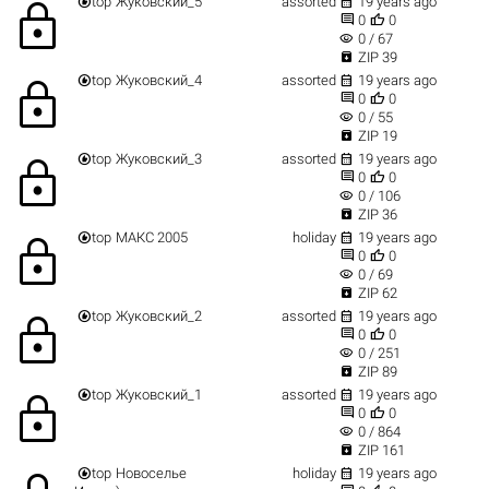


top
Жуковский_5
assorted
19 years ago
lock


0
0
visibility
0 / 67

ZIP 39


top
Жуковский_4
assorted
19 years ago
lock


0
0
visibility
0 / 55

ZIP 19


top
Жуковский_3
assorted
19 years ago
lock


0
0
visibility
0 / 106

ZIP 36


top
МАКС 2005
holiday
19 years ago
lock


0
0
visibility
0 / 69

ZIP 62


top
Жуковский_2
assorted
19 years ago
lock


0
0
visibility
0 / 251

ZIP 89


top
Жуковский_1
assorted
19 years ago
lock


0
0
visibility
0 / 864

ZIP 161


top
Новоселье
holiday
19 years ago