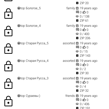

ZIP 20


top
Бологое_5
family
19 years ago
lock


0
0
visibility
0 / 138

ZIP 61


top
Бологое_4
family
19 years ago
lock


0
0
visibility
0 / 400

ZIP 206


top
Старая Русса_5
assorted
19 years ago
lock


0
0
visibility
0 / 15

ZIP 143


top
Старая Русса_4
assorted
19 years ago
lock


0
0
visibility
0 / 2

ZIP 30


top
Старая Русса_3
assorted
19 years ago
lock


0
0
visibility
0 / 4

ZIP 32


top
Сураевы:)
friends
19 years ago
lock


0
0
visibility
0 / 436

ZIP 191