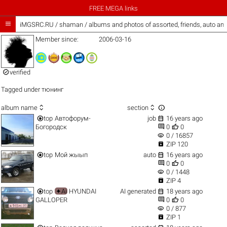
FREE MEGA links

iMGSRC.RU
/
shaman / albums and photos of assorted, friends, auto an
Member since:
2006-03-16

verified
Tagged under
тюнинг



album name
section


top
Автофорум-
job
16 years ago


Богородск
0
0
visibility
0 / 16857

ZIP 120


top
Мой жыып
auto
16 years ago


0
0
visibility
0 / 1448

ZIP 4


top
✦Ai
HYUNDAI
AI generated
18 years ago


GALLOPER
0
0
visibility
0 / 877

ZIP 1