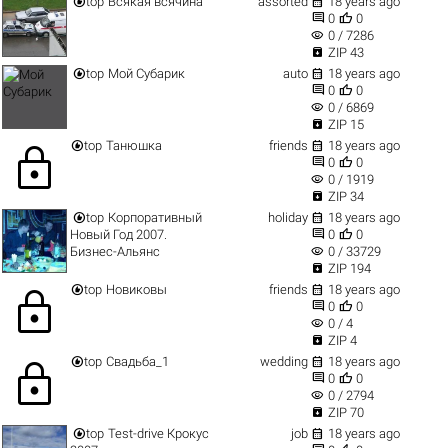


top
Всякая всячина
assorted
18 years ago


0
0
visibility
0 / 7286

ZIP 43


top
Мой Субарик
auto
18 years ago


0
0
visibility
0 / 6869

ZIP 15


top
Танюшка
friends
18 years ago
lock


0
0
visibility
0 / 1919

ZIP 34


top
Корпоративный
holiday
18 years ago


Новый Год 2007.
0
0
visibility
Бизнес-Альянс
0 / 33729

ZIP 194


top
Новиковы
friends
18 years ago
lock


0
0
visibility
0 / 4

ZIP 4


top
Свадьба_1
wedding
18 years ago
lock


0
0
visibility
0 / 2794

ZIP 70


top
Test-drive Крокус
job
18 years ago