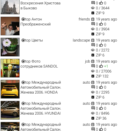


Воскресения Христова
0
0
visibility
в Быково
0 / 3644

ZIP 9


top
Антон
friends
19 years ago


Преображенский
0
0
visibility
0 / 3904

ZIP 9


top
Цветы
landscape
19 years ago


0
0
visibility
0 / 2272

ZIP 6


top
Фото
job
19 years ago


сотрудников SANDOL
0
+1
visibility
0 / 27006

ZIP 132


top
Международный
auto
19 years ago


Автомобильный Салон.
0
0
visibility
Женева 2006. HONDA
0 / 2295

ZIP 6


top
Международный
auto
19 years ago


Автомобильный Салон.
0
0
visibility
Женева 2006. HYUNDAI
0 / 8496

ZIP 36


top
Международный
auto
19 years ago


Автомобильный Салон.
0
0