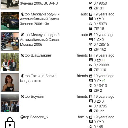
visibility
Женева 2006. SUBARU
0 / 9050

ZIP 31


top
Международный
auto
19 years ago


Автомобильный Салон.
0
0
visibility
Женева 2006. KIA
0 / 5379

ZIP 18


top
Международный
auto
19 years ago


Автомобильный Салон.
1
0
visibility
Москва 2006
0 / 28616

ZIP 162


top
Шашлыкинг
friends
19 years ago


0
+1
visibility
0 / 20008

ZIP 110


top
Татьяна Басик.
friends
19 years ago


Кандалакша
0
+1
visibility
0 / 3410

ZIP 2


top
Боулинг
friends
19 years ago


0
0
visibility
0 / 8705

ZIP 22


top
Бологое_6
family
19 years ago
lock


0
0
visibility
0 / 45