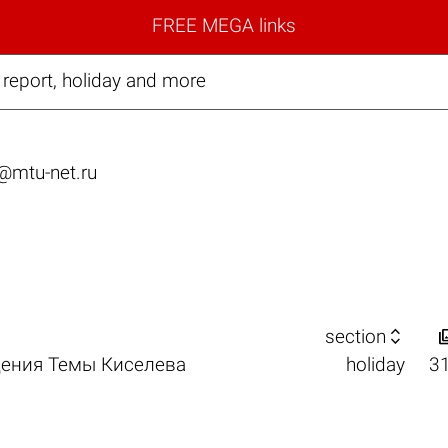
FREE MEGA links
 report, holiday and more
@mtu-net.ru

section
дения Темы Киселева
holiday
3