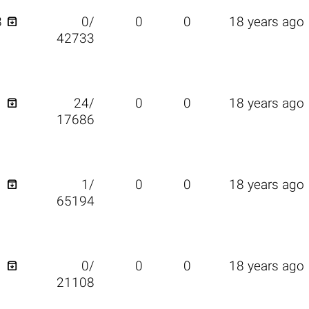

8
0/
0
0
18 years ago
42733

1
24/
0
0
18 years ago
17686

1
1/
0
0
18 years ago
65194

1
0/
0
0
18 years ago
21108