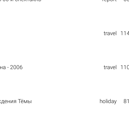
travel
11
на - 2006
travel
11
ждения Тёмы
holiday
8