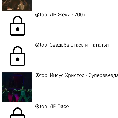

top
ДР Жеки - 2007
lock

top
Свадьба Стаса и Натальи
lock

top
Иисус Христос - Суперзвезда 

top
ДР Васо
lock