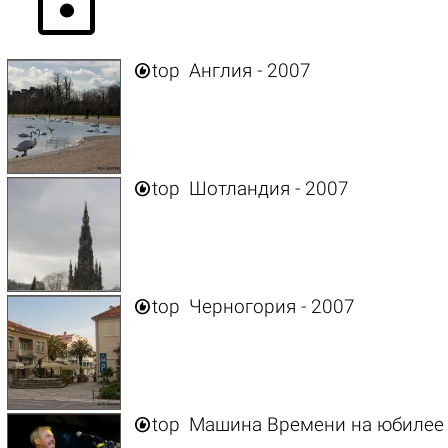

top
Англия - 2007

top
Шотландия - 2007

top
Черногория - 2007

top
Машина Времени на юбилее