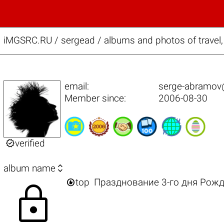
iMGSRC.RU
/
sergead / albums and photos of travel,
email:
serge-abramov
Member since:
2006-08-30

verified

album name

top
Празднование 3-го дня Рож
lock