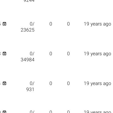
9244

5
0/
0
0
19 years ago
23625

3
0/
0
0
19 years ago
34984

4
0/
0
0
19 years ago
931

0
0/
0
0
19 years ago