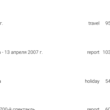
г.
travel
9
- 13 апреля 2007 г.
report
10
a
holiday
5
700-й спектакль
report
6