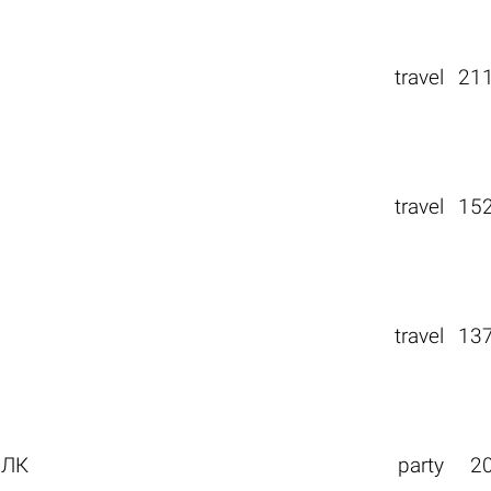
travel
21
travel
15
travel
13
 ЛК
party
2