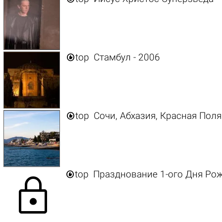

top
Стамбул - 2006

top
Сочи, Абхазия, Красная Поля

top
Празднование 1-ого Дня Ро
lock