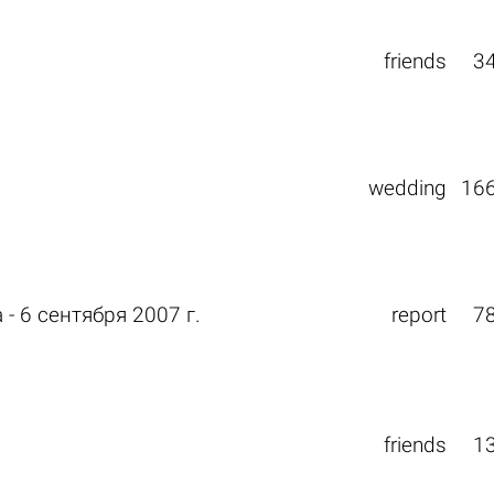
friends
3
wedding
16
- 6 сентября 2007 г.
report
7
friends
1