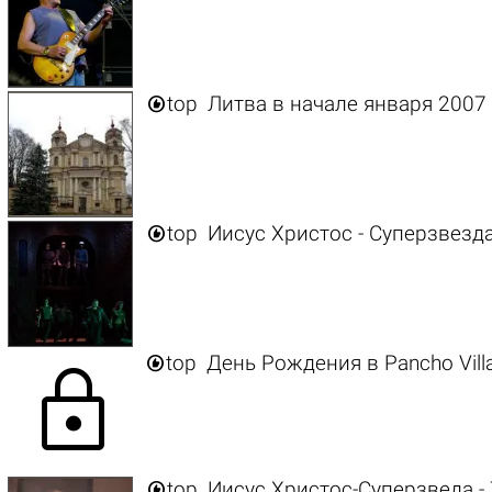

top
Литва в начале января 2007 

top
Иисус Христос - Суперзвезда 

top
День Рождения в Pancho Vill
lock

top
Иисус Христос-Суперзведа - 