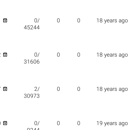

1
0/
0
0
18 years ago
45244

2
0/
0
0
18 years ago
31606

7
2/
0
0
18 years ago
30973

0
0/
0
0
19 years ago