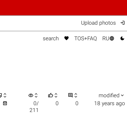

Upload photos



search
TOS+FAQ
RU


visibility






modified

1
0/
0
0
18 years ago
211