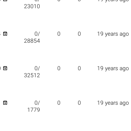
23010

4
0/
0
0
19 years ago
28854

0
0/
0
0
19 years ago
32512

1
0/
0
0
19 years ago
1779