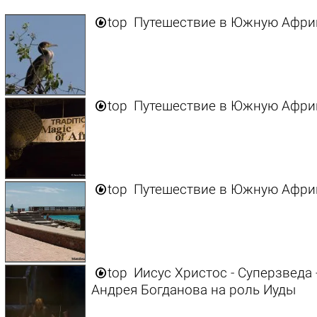

top
Путешествие в Южную Африку 

top
Путешествие в Южную Африку 

top
Путешествие в Южную Африку

top
Иисус Христос - Суперзведа -
Андрея Богданова на роль Иуды