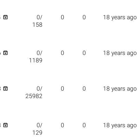

4
0/
0
0
18 years ago
158

6
0/
0
0
18 years ago
1189

8
0/
0
0
18 years ago
25982

3
0/
0
0
18 years ago
129