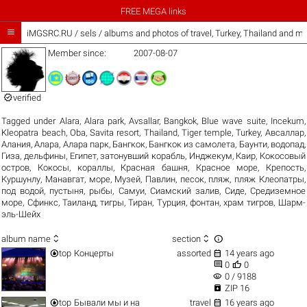
FREE MEGA links

iMGSRC.RU
/
sels / albums and photos of travel, Turkey, Thailand and m
Member since:
2007-08-07

verified
Tagged under
Alara
,
Alara park
,
Avsallar
,
Bangkok
,
Blue wave suite
,
Incekum
,
Kleopatra beach
,
Oba
,
Savita resort
,
Thailand
,
Tiger temple
,
Turkey
,
Авсаллар
,
Алания
,
Алара
,
Алара парк
,
Бангкок
,
Бангкок из самолета
,
Баунти
,
водопад
,
Гиза
,
дельфины
,
Египет
,
затонувший корабль
,
Инджекум
,
Каир
,
Кокосовый
остров
,
Кокосы
,
кораллы
,
Красная башня
,
Красное море
,
Крепость
,
Куршунлу
,
Манавгат
,
море
,
Музей
,
Павлин
,
песок
,
пляж
,
пляж Клеопатры
,
под водой
,
пустыня
,
рыбы
,
Самуи
,
Сиамский залив
,
Сиде
,
Средиземное
море
,
Сфинкс
,
Таиланд
,
тигры
,
Тиран
,
Турция
,
фонтан
,
храм тигров
,
Шарм-
эль-Шейх



album name
section


top
Концерты
assorted
14 years ago


0
0
visibility
0 / 9188

ZIP 16


top
Бывали мы и на
travel
16 years ago