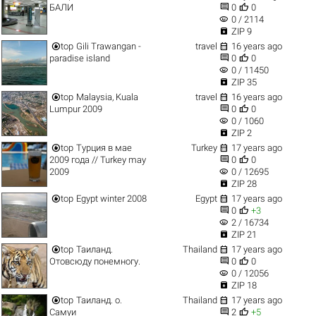


БАЛИ
0
0
visibility
0 / 2114

ZIP 9


top
Gili Trawangan -
travel
16 years ago


paradise island
0
0
visibility
0 / 11450

ZIP 35


top
Malaysia, Kuala
travel
16 years ago


Lumpur 2009
0
0
visibility
0 / 1060

ZIP 2


top
Турция в мае
Turkey
17 years ago


2009 года // Turkey may
0
0
visibility
2009
0 / 12695

ZIP 28


top
Egypt winter 2008
Egypt
17 years ago


0
+3
visibility
2 / 16734

ZIP 21


top
Таиланд.
Thailand
17 years ago


Отовсюду понемногу.
0
0
visibility
0 / 12056

ZIP 18


top
Таиланд. о.
Thailand
17 years ago


Самуи
2
+5