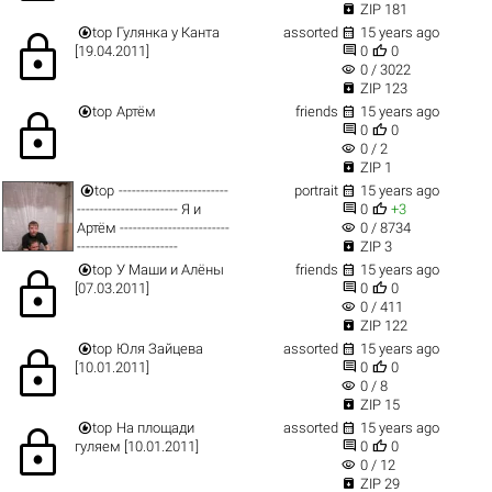

ZIP 181


top
Гулянка у Канта
assorted
15 years ago
lock


[19.04.2011]
0
0
visibility
0 / 3022

ZIP 123


top
Артём
friends
15 years ago
lock


0
0
visibility
0 / 2

ZIP 1


top
-------------------------
portrait
15 years ago


----------------------- Я и
0
+3
visibility
Артём -------------------------
0 / 8734

-----------------------
ZIP 3


top
У Маши и Алёны
friends
15 years ago
lock


[07.03.2011]
0
0
visibility
0 / 411

ZIP 122


top
Юля Зайцева
assorted
15 years ago
lock


[10.01.2011]
0
0
visibility
0 / 8

ZIP 15


top
На площади
assorted
15 years ago
lock


гуляем [10.01.2011]
0
0
visibility
0 / 12

ZIP 29