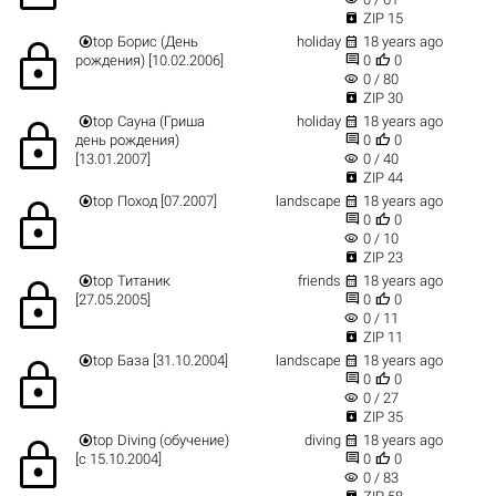

ZIP 15


top
Борис (День
holiday
18 years ago
lock


рождения) [10.02.2006]
0
0
visibility
0 / 80

ZIP 30


top
Сауна (Гриша
holiday
18 years ago
lock


день рождения)
0
0
visibility
[13.01.2007]
0 / 40

ZIP 44


top
Поход [07.2007]
landscape
18 years ago
lock


0
0
visibility
0 / 10

ZIP 23


top
Титаник
friends
18 years ago
lock


[27.05.2005]
0
0
visibility
0 / 11

ZIP 11


top
База [31.10.2004]
landscape
18 years ago
lock


0
0
visibility
0 / 27

ZIP 35


top
Diving (обучение)
diving
18 years ago
lock


[с 15.10.2004]
0
0
visibility
0 / 83
