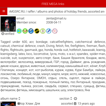
FREE MEGA links

iMGSRC.RU
/
raffer / albums and photos of holiday, friends, assorted an
email:
zentai@mail.ru
Member since:
2008-04-11

verified
Tagged under
600
,
acr
,
bondage
,
catcatfirefighters
,
catchemical defence
,
catsuit
,
chemical defence
,
crash
,
Diving
,
fetish
,
fire
,
firefighters
,
fireman
,
flash
,
flights
,
flightsuits
,
gasmask
,
gpz
,
honda
,
honda suit
,
hotfetish
,
kawasaki
,
koenig
,
koenigsberg
,
latex
,
loco
,
locomotive
,
lycra
,
moto
,
s.w.a.t
,
spandex
,
spider-man
,
suicide
,
suit
,
suspension
,
авто-спорт
,
баня
,
Башня Врангеля
,
бондаж
,
вело
,
велопробег
,
велосипед
,
виверровый
,
ГБР
,
город
,
Дайвинг
,
день рождения
,
дикие кошки
,
друзья
,
животные
,
калининград
,
камышёвый кот
,
кёниг
,
Клуб
Платинум
,
концерт
,
кот
,
кот-рыболов
,
кураж
,
курва
,
Кури Бамбук
,
лайкра
,
локомотив
,
любимый
,
люди
,
манул
,
марги
,
море
,
мото
,
нижний
,
новоселье
,
огонь
,
Озеро Янтарное
,
ОМОН
,
отдых
,
отель
,
оцелот
,
парни в лайкре
,
подвешивание
,
поезд
,
пожарные
,
полный пипец
,
пос.Янтарный
,
праздник
,
принуждение
,
пьянка
,
россия
,
свадьба
,
сервал
,
спецназ
,
суицыд
,
фетиш
,
фетишизм
,
фетишь
,
химзащита
,
шашлыки
,
шоу
,
электровоз
,
Яна



album name
section


top
Хлам: Для
assorted
13 years ago