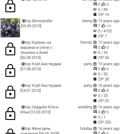
lock


0
0
visibility
0 / 89

ZIP 74


top
Велопробег
biking
15 years ago


[05.09.2010]
7
+4
visibility
0 / 4102

ZIP 7


top
Куражы на
friends
15 years ago
lock


виражах в отеле с
0
0
visibility
Эмилем и Аней
0 / 35

[06.08.2010]
ZIP 34


top
Клуб Амстердам
party
15 years ago
lock


[07.08.2010]
0
0
visibility
0 / 50

ZIP 28


top
Клуб Амстердам
party
16 years ago
lock


[24.07.2010]
0
0
visibility
0 / 20

ZIP 35


top
Свадьба Юли и
wedding
16 years ago
lock


Ильи [13.03.2010]
0
0
visibility
0 / 1

ZIP 250


top
Женя день
holiday
16 years ago


рождения [06.05.2009]
0
0