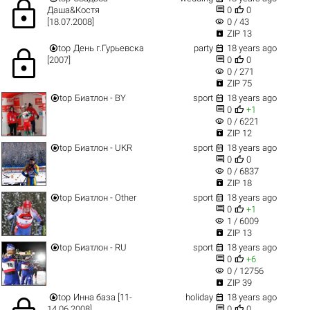
lock


Даша&Костя
0
0
visibility
[18.07.2008]
0 / 43

ZIP 13


top
День г.Гурьевска
party
18 years ago
lock


[2007]
0
0
visibility
0 / 271

ZIP 75


top
Биатлон - BY
sport
18 years ago


0
+1
visibility
0 / 6221

ZIP 12


top
Биатлон - UKR
sport
18 years ago


0
0
visibility
0 / 6837

ZIP 18


top
Биатлон - Other
sport
18 years ago


0
+1
visibility
1 / 6009

ZIP 13


top
Биатлон - RU
sport
18 years ago


0
+6
visibility
0 / 12756

ZIP 39


top
Инна база [11-
holiday
18 years ago


14.06.2008]
0
0