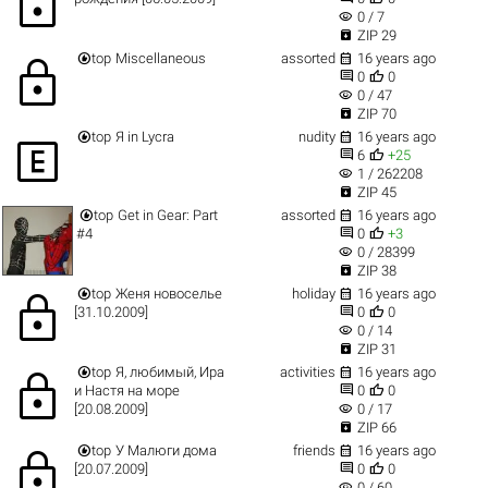
lock
visibility
0 / 7

ZIP 29


top
Miscellaneous
assorted
16 years ago
lock


0
0
visibility
0 / 47

ZIP 70


top
Я in Lycra
nudity
16 years ago



6
+25
visibility
1 / 262208

ZIP 45


top
Get in Gear: Part
assorted
16 years ago


#4
0
+3
visibility
0 / 28399

ZIP 38


top
Женя новоселье
holiday
16 years ago
lock


[31.10.2009]
0
0
visibility
0 / 14

ZIP 31


top
Я, любимый, Ира
activities
16 years ago
lock


и Настя на море
0
0
visibility
[20.08.2009]
0 / 17

ZIP 66


top
У Малюги дома
friends
16 years ago
lock


[20.07.2009]
0
0
visibility
0 / 60