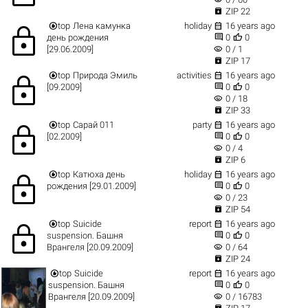

ZIP 22


top
Лена камунка
holiday
16 years ago
lock


день рождения
0
0
visibility
[29.06.2009]
0 / 1

ZIP 17


top
Природа Эмиль
activities
16 years ago
lock


[09.2009]
0
0
visibility
0 / 18

ZIP 33


top
Сарай 011
party
16 years ago
lock


[02.2009]
0
0
visibility
0 / 4

ZIP 6


top
Катюха день
holiday
16 years ago
lock


рождения [29.01.2009]
0
0
visibility
0 / 23

ZIP 54


top
Suicide
report
16 years ago
lock


suspension. Башня
0
0
visibility
Врангеля [20.09.2009]
0 / 64

ZIP 24


top
Suicide
report
16 years ago


suspension. Башня
0
0
visibility
Врангеля [20.09.2009]
0 / 16783
