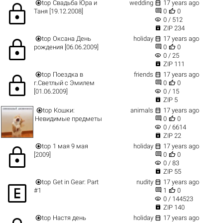


top
Свадьба Юра и
wedding
17 years ago
lock


Таня [19.12.2008]
0
0
visibility
0 / 512

ZIP 234


top
Оксана День
holiday
17 years ago
lock


рождения [06.06.2009]
0
0
visibility
0 / 25

ZIP 111


top
Поездка в
friends
17 years ago
lock


г.Светлый с Эмилем
0
0
visibility
[01.06.2009]
0 / 15

ZIP 5


top
Кошки:
animals
17 years ago


Невидимые предметы
0
0
visibility
0 / 6614

ZIP 22


top
1 мая 9 мая
holiday
17 years ago
lock


[2009]
0
0
visibility
0 / 83

ZIP 55


top
Get in Gear: Part
nudity
17 years ago



#1
1
0
visibility
0 / 144523

ZIP 140


top
Настя день
holiday
17 years ago