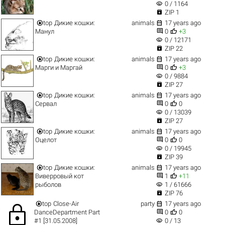
visibility
0 / 1164

ZIP 1


top
Дикие кошки:
animals
17 years ago


Манул
0
+3
visibility
0 / 12171

ZIP 22


top
Дикие кошки:
animals
17 years ago


Марги и Маргай
0
+3
visibility
0 / 9884

ZIP 27


top
Дикие кошки:
animals
17 years ago


Сервал
0
0
visibility
0 / 13039

ZIP 27


top
Дикие кошки:
animals
17 years ago


Оцелот
0
0
visibility
0 / 19945

ZIP 39


top
Дикие кошки:
animals
17 years ago


Виверровый кот
1
+11
visibility
рыболов
1 / 61666

ZIP 76


top
Close-Air
party
17 years ago
lock


DanceDepartment Part
0
0
visibility
#1 [31.05.2008]
0 / 13