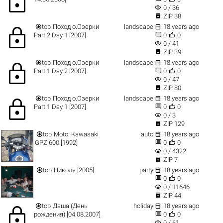
lock
visibility
0 / 36

ZIP 38


top
Поход о.Озерки
landscape
18 years ago
lock


Part 2 Day 1 [2007]
0
0
visibility
0 / 41

ZIP 39


top
Поход о.Озерки
landscape
18 years ago
lock


Part 1 Day 2 [2007]
0
0
visibility
0 / 47

ZIP 80


top
Поход о.Озерки
landscape
18 years ago
lock


Part 1 Day 1 [2007]
0
0
visibility
0 / 3

ZIP 129


top
Moto: Kawasaki
auto
18 years ago


GPZ 600 [1992]
0
0
visibility
0 / 4322

ZIP 7


top
Николя [2005]
party
18 years ago


0
0
visibility
0 / 11646

ZIP 44


top
Даша (День
holiday
18 years ago
lock


рождения) [04.08.2007]
0
0
visibility
0 / 61