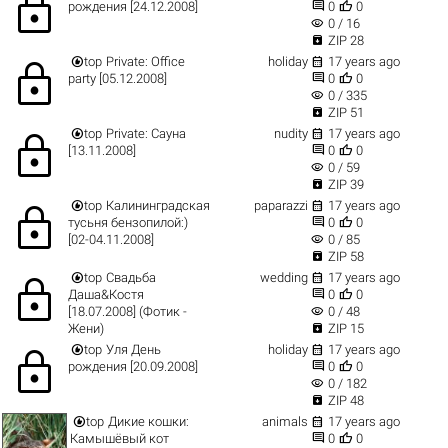
lock


рождения [24.12.2008]
0
0
visibility
0 / 16

ZIP 28


top
Private: Office
holiday
17 years ago
lock


party [05.12.2008]
0
0
visibility
0 / 335

ZIP 51


top
Private: Сауна
nudity
17 years ago
lock


[13.11.2008]
0
0
visibility
0 / 59

ZIP 39


top
Калининградская
paparazzi
17 years ago
lock


тусьня бензопилой:)
0
0
visibility
[02-04.11.2008]
0 / 85

ZIP 58


top
Свадьба
wedding
17 years ago
lock


Даша&Костя
0
0
visibility
[18.07.2008] (Фотик -
0 / 48

Жени)
ZIP 15


top
Уля День
holiday
17 years ago
lock


рождения [20.09.2008]
0
0
visibility
0 / 182

ZIP 48


top
Дикие кошки:
animals
17 years ago


Камышёвый кот
0
0