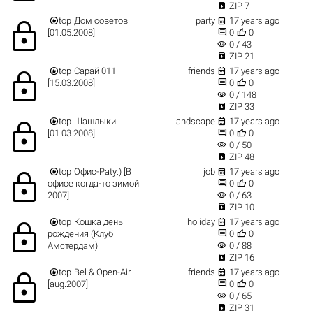

ZIP 7


top
Дом советов
party
17 years ago
lock


[01.05.2008]
0
0
visibility
0 / 43

ZIP 21


top
Сарай 011
friends
17 years ago
lock


[15.03.2008]
0
0
visibility
0 / 148

ZIP 33


top
Шашлыки
landscape
17 years ago
lock


[01.03.2008]
0
0
visibility
0 / 50

ZIP 48


top
Офис-Paty:) [В
job
17 years ago
lock


офисе когда-то зимой
0
0
visibility
2007]
0 / 63

ZIP 10


top
Кошка день
holiday
17 years ago
lock


рождения (Клуб
0
0
visibility
Амстердам)
0 / 88

ZIP 16


top
Bel & Open-Air
friends
17 years ago
lock


[aug.2007]
0
0
visibility
0 / 65

ZIP 31