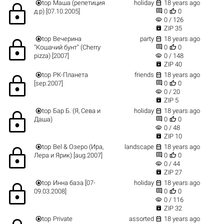


top
Маша (репетиция
holiday
18 years ago
lock


д.р) [07.10.2005]
0
0
visibility
0 / 126

ZIP 35


top
Вечерина
party
18 years ago
lock


"Кошачий бунт" (Cherry
0
0
visibility
pizza) [2007]
0 / 148

ZIP 40


top
РК-Планета
friends
18 years ago
lock


[sep.2007]
0
0
visibility
0 / 20

ZIP 5


top
Бар Б. (Я, Сева и
holiday
18 years ago
lock


Даша)
0
0
visibility
0 / 48

ZIP 10


top
Bel & Озеро (Ира,
landscape
18 years ago
lock


Лера и Ярик) [aug.2007]
0
0
visibility
0 / 44

ZIP 27


top
Инна база [07-
holiday
18 years ago
lock


09.03.2008]
0
0
visibility
0 / 116

ZIP 32


top
Private
assorted
18 years ago