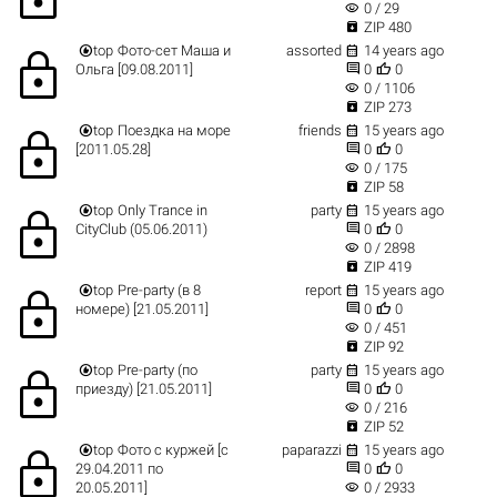
visibility
0 / 29

ZIP 480


top
Фото-сет Маша и
assorted
14 years ago
lock


Ольга [09.08.2011]
0
0
visibility
0 / 1106

ZIP 273


top
Поездка на море
friends
15 years ago
lock


[2011.05.28]
0
0
visibility
0 / 175

ZIP 58


top
Only Trance in
party
15 years ago
lock


CityClub (05.06.2011)
0
0
visibility
0 / 2898

ZIP 419


top
Pre-party (в 8
report
15 years ago
lock


номере) [21.05.2011]
0
0
visibility
0 / 451

ZIP 92


top
Pre-party (по
party
15 years ago
lock


приезду) [21.05.2011]
0
0
visibility
0 / 216

ZIP 52


top
Фото с куржей [с
paparazzi
15 years ago
lock


29.04.2011 по
0
0
visibility
20.05.2011]
0 / 2933