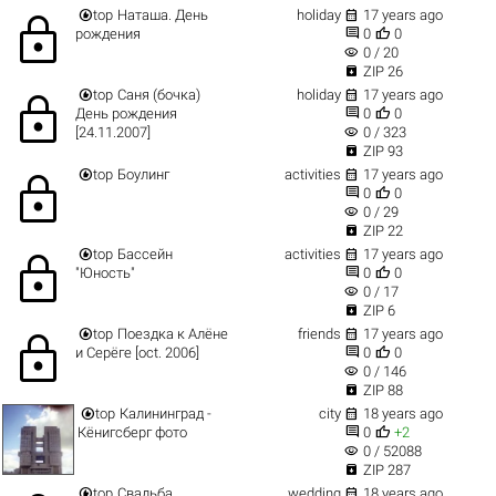


top
Наташа. День
holiday
17 years ago
lock


рождения
0
0
visibility
0 / 20

ZIP 26


top
Саня (бочка)
holiday
17 years ago
lock


День рождения
0
0
visibility
[24.11.2007]
0 / 323

ZIP 93


top
Боулинг
activities
17 years ago
lock


0
0
visibility
0 / 29

ZIP 22


top
Бассейн
activities
17 years ago
lock


"Юность"
0
0
visibility
0 / 17

ZIP 6


top
Поездка к Алёне
friends
17 years ago
lock


и Серёге [oct. 2006]
0
0
visibility
0 / 146

ZIP 88


top
Калининград -
city
18 years ago


Кёнигсберг фото
0
+2
visibility
0 / 52088

ZIP 287


top
Свадьба
wedding
18 years ago