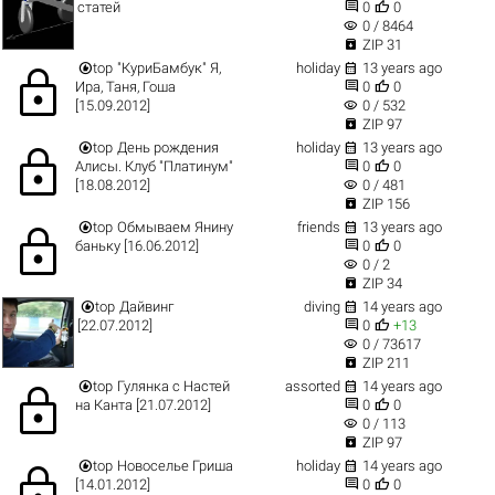


статей
0
0
visibility
0 / 8464

ZIP 31


top
"КуриБамбук" Я,
holiday
13 years ago
lock


Ира, Таня, Гоша
0
0
visibility
[15.09.2012]
0 / 532

ZIP 97


top
День рождения
holiday
13 years ago
lock


Алисы. Клуб "Платинум"
0
0
visibility
[18.08.2012]
0 / 481

ZIP 156


top
Обмываем Янину
friends
13 years ago
lock


баньку [16.06.2012]
0
0
visibility
0 / 2

ZIP 34


top
Дайвинг
diving
14 years ago


[22.07.2012]
0
+13
visibility
0 / 73617

ZIP 211


top
Гулянка с Настей
assorted
14 years ago
lock


на Канта [21.07.2012]
0
0
visibility
0 / 113

ZIP 97


top
Новоселье Гриша
holiday
14 years ago
lock


[14.01.2012]
0
0