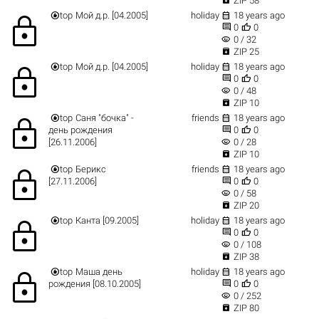
ZIP 58


top
Мой д.р. [04.2005]
holiday
18 years ago
lock


0
0
visibility
0 / 32

ZIP 25


top
Мой д.р. [04.2005]
holiday
18 years ago
lock


0
0
visibility
0 / 48

ZIP 10


top
Саня "бочка" -
friends
18 years ago
lock


день рождения
0
0
visibility
[26.11.2006]
0 / 28

ZIP 10


top
Берикс
friends
18 years ago
lock


[27.11.2006]
0
0
visibility
0 / 58

ZIP 20


top
Канта [09.2005]
holiday
18 years ago
lock


0
0
visibility
0 / 108

ZIP 38


top
Маша день
holiday
18 years ago
lock


рождения [08.10.2005]
0
0
visibility
0 / 252

ZIP 80