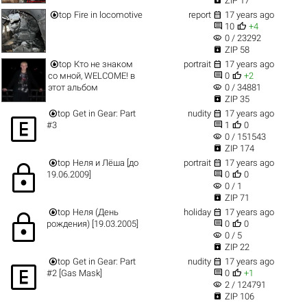
ZIP 17


top
Fire in locomotive
report
17 years ago


10
+4
visibility
0 / 23292

ZIP 58


top
Кто не знаком
portrait
17 years ago


со мной, WELCOME! в
0
+2
visibility
этот альбом
0 / 34881

ZIP 35


top
Get in Gear: Part
nudity
17 years ago



#3
1
0
visibility
0 / 151543

ZIP 174


top
Неля и Лёша [до
portrait
17 years ago
lock


19.06.2009]
0
0
visibility
0 / 1

ZIP 71


top
Неля (День
holiday
17 years ago
lock


рождения) [19.03.2005]
0
0
visibility
0 / 5

ZIP 22


top
Get in Gear: Part
nudity
17 years ago



#2 [Gas Mask]
0
+1
visibility
2 / 124791

ZIP 106