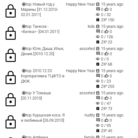


top
Новый год у
Happy New Year
15 years ago
lock


Марины [31.12.2010-
0
0
visibility
02.01.2011]
0 / 32

ZIP 150


top
Танюха -
kids
15 years ago
lock


=Белка=- [04.01.2011]
0
0
visibility
0 / 126

ZIP 23


top
Юля, Даша, Илья,
assorted
15 years ago
lock


Дения [2010.12.20]
0
0
visibility
0 / 0

ZIP 68


top
2010.12.23
Happy New Year
15 years ago
lock


Корпоративка ТЦФТО в
0
0
visibility
ДКЖ
0 / 23

ZIP 255


top
У Томаша
assorted
15 years ago
lock


[20.11.2010]
0
0
visibility
0 / 47

ZIP 73


top
Куршская коса. Я
nudity
15 years ago
lock


и любимый [26.09.2010]
0
0
visibility
0 / 95

ZIP 45


top
Артёмка
family
15 years ago