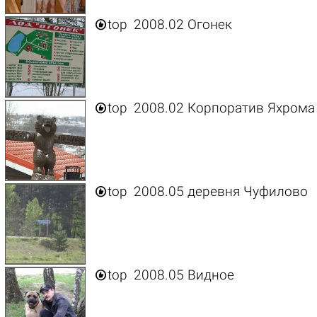

top
2008.02 Огонек

top
2008.02 Корпоратив Яхрома

top
2008.05 деревня Чуфилово

top
2008.05 Видное