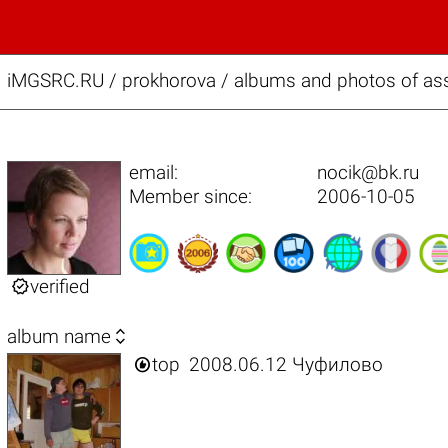
iMGSRC.RU
/
prokhorova / albums and photos of asso
email:
nocik@bk.ru
Member since:
2006-10-05

verified

album name

top
2008.06.12 Чуфилово