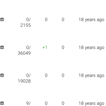

0/
0
0
18 years ago
2155

0/
+1
0
18 years ago
36049

0/
0
0
18 years ago
19028

9/
0
0
18 years ago