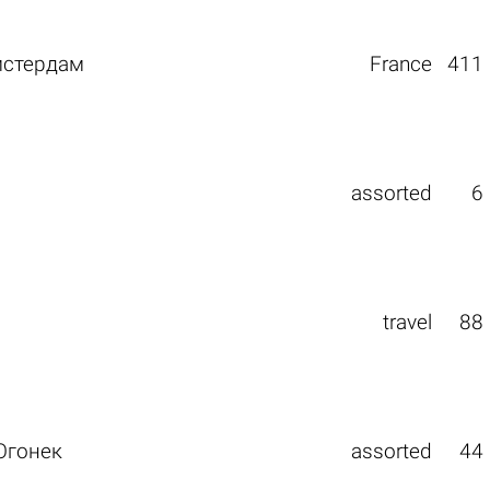
мстердам
France
411
assorted
6
travel
88
Огонек
assorted
44