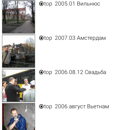

top
2005.01 Вильнюс

top
2007.03 Амстердам

top
2006.08.12 Свадьба

top
2006.август Вьетнам