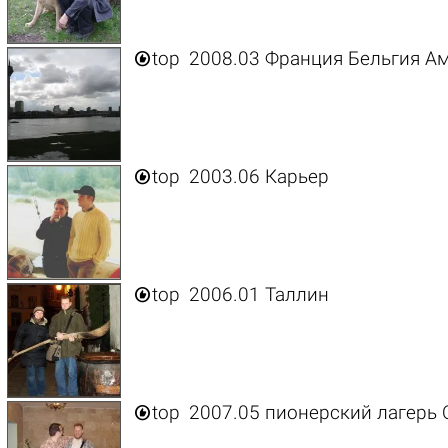

top
2008.03 Франция Бельгия А

top
2003.06 Карьер

top
2006.01 Таллин

top
2007.05 пионерский лагерь 