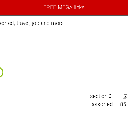
FREE MEGA links
rted, travel, job and more


section
assorted
85