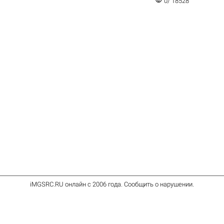
visibility
0/ 18528
iMGSRC.RU
онлайн с 2006 года
.
Сообщить о нарушении
.