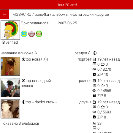
Нам 20 лет!

iMGSRC.RU
/
pono4ka / альбомы и фотографии и другое
Присоединился:
2007-06-25

verified



название альбома
раздел


top
новая я))
портрет
19 лет назад


0
0
visibility
0 / 8270

ZIP 10


top
последний
разное
19 лет назад


звонок...
0
0
visibility
0 / 4565

ZIP 5


top
~dack's crew~
друзья
19 лет назад


0
0
visibility
0 / 5693

ZIP 8

Показано 3 альбомов
23

0