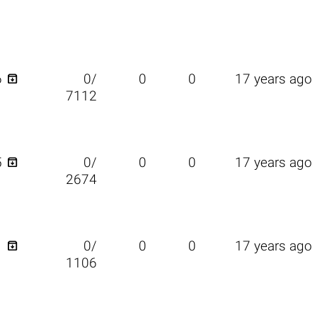

6
0/
0
0
17 years ago
7112

5
0/
0
0
17 years ago
2674

1
0/
0
0
17 years ago
1106