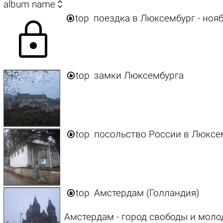

album name

top
поездка в Люксембург - ноя
lock

top
замки Люксембурга

top
посольство России в Люксе

top
Амстердам (Голландия)
Амстердам - город свободы и моло