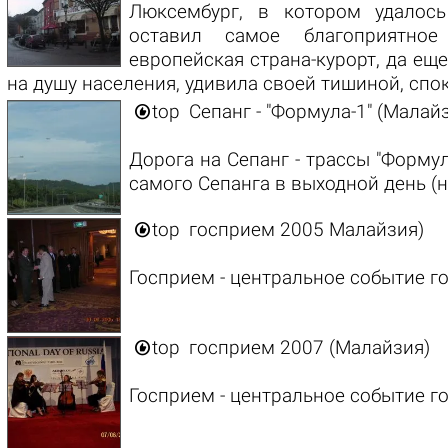
Люксембург, в котором удалос
оставил самое благоприятное
европейская страна-курорт, да е
на душу населения, удивила своей тишиной, сп

top
Сепанг - "Формула-1" (Малай
Дорога на Сепанг - трассы "Форму
самого Сепанга в выходной день (н

top
госприем 2005 Малайзия)
Госприем - центральное событие г

top
госприем 2007 (Малайзия)
Госприем - центральное событие г