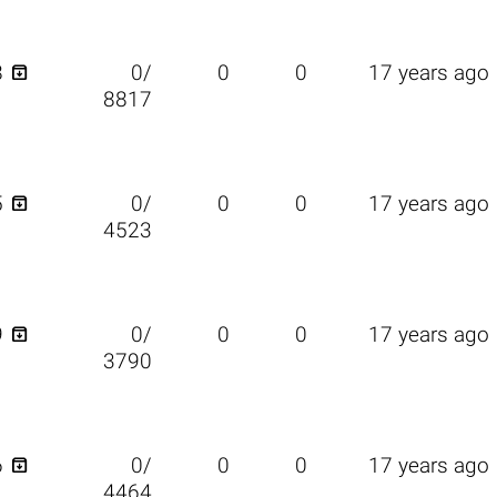

8
0/
0
0
17 years ago
8817

5
0/
0
0
17 years ago
4523

9
0/
0
0
17 years ago
3790

6
0/
0
0
17 years ago
4464