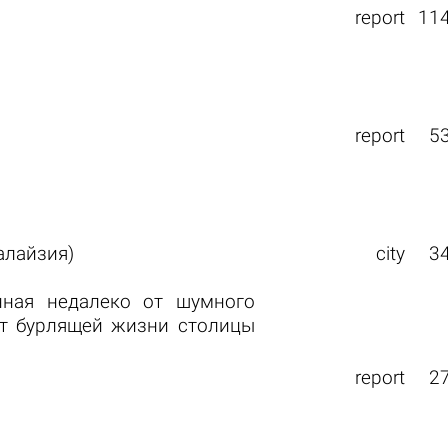
report
11
report
5
алайзия)
city
3
нная недалеко от шумного
от бурлящей жизни столицы
report
2