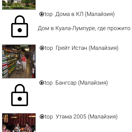

top
Дома в КЛ (Малайзия)
lock
Дом в Куала-Лумпуре, где прожито

top
Грейт Истан (Малайзия)

top
Бангсар (Малайзия)
lock

top
Утама 2005 (Малайзия)