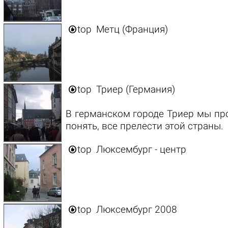

top
Метц (Франция)

top
Триер (Германия)
В германском городе Триер мы пр
понять, все прелести этой страны.

top
Люксембург - центр

top
Люксембург 2008