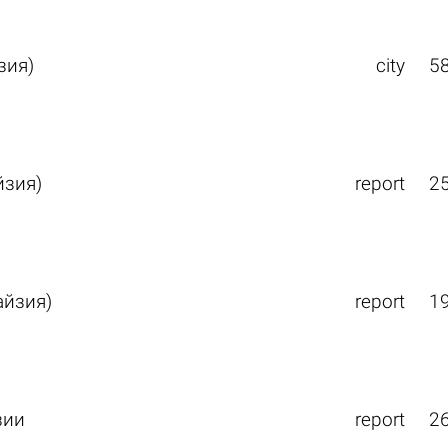
зия)
city
5
йзия)
report
2
йзия)
report
1
зии
report
2