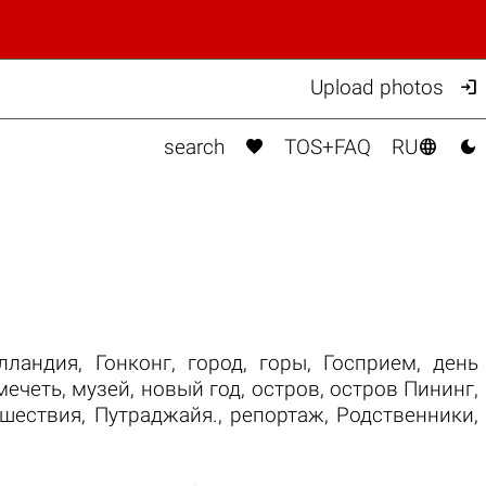

Upload photos



search
TOS+FAQ
RU
лландия
,
Гонконг
,
город
,
горы
,
Госприем
,
день
мечеть
,
музей
,
новый год
,
остров
,
остров Пининг
,
ешествия
,
Путраджайя.
,
репортаж
,
Родственники
,