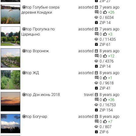

ZIP 27


top
Голубые озера
assorted
7 years ago


деревня Кондуки
0
+26
visibility
0 / 6034

ZIP 14


top
Прогулка по
assorted
7 years ago


Царицыно
0
+3
visibility
0 / 11435

ZIP 61


top
Воронеж
assorted
8 years ago


0
+12
visibility
0 / 4376

ZIP 14


top
ЖД
assorted
8 years ago


0
+1
visibility
0 / 9618

ZIP 41


top
Дон июнь 2018
travel
8 years ago


0
+36
visibility
0 / 16753

ZIP 154


top
Богучар
assorted
8 years ago


0
+7
visibility
0 / 807

ZIP 6