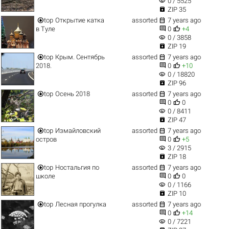
visibility
0 / 5525

ZIP 35


top
Открытие катка
assorted
7 years ago


в Туле
0
+4
visibility
0 / 3858

ZIP 19


top
Крым. Сентябрь
assorted
7 years ago


2018.
0
+10
visibility
0 / 18820

ZIP 96


top
Осень 2018
assorted
7 years ago


0
0
visibility
0 / 8411

ZIP 47


top
Измайловский
assorted
7 years ago


остров
0
+5
visibility
3 / 2915

ZIP 18


top
Ностальгия по
assorted
7 years ago


школе
0
0
visibility
0 / 1166

ZIP 10


top
Лесная прогулка
assorted
7 years ago


0
+14
visibility
0 / 7221