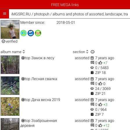
FREE MEGA links

iMGSRC.RU
/
photopuh / albums and photos of assorted, landscape, tra
Member since:
2018-05-01

verified



album name
section


top
Замок в лесу
assorted
7 years ago


0
+7
visibility
0 / 5483

ZIP 18


top
Лесная свалка
assorted
7 years ago


0
0
visibility
24 / 3069

ZIP 21


top
Дача весна 2019
assorted
7 years ago


0
+3
visibility
0 / 964

ZIP 7


top
Ззаброшенная
assorted
7 years ago


деревня
0
+12