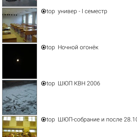

top
универ - I семестр

top
Ночной огонёк

top
ШЮП КВН 2006

top
ШЮП-собрание и после 28.1