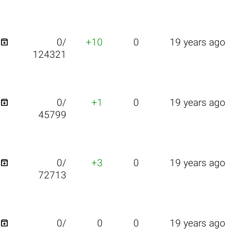

0/
+10
0
19 years ago
124321

0/
+1
0
19 years ago
45799

0/
+3
0
19 years ago
72713

0/
0
0
19 years ago