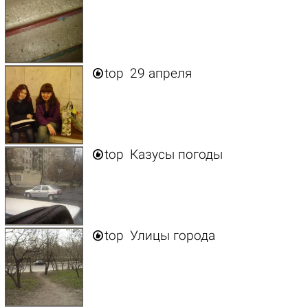

top
29 апреля

top
Казусы погоды

top
Улицы города