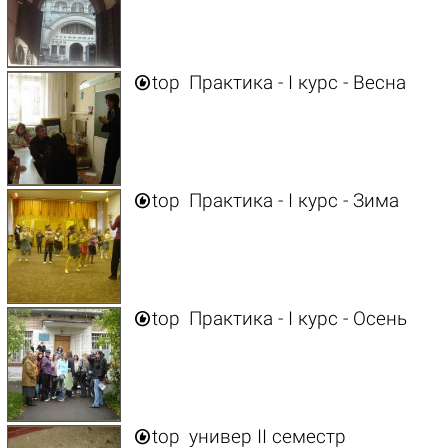

top
Практика - I курс - Весна

top
Практика - I курс - Зима

top
Практика - I курс - Осень

top
универ II семестр