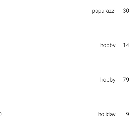
paparazzi
30
hobby
14
hobby
79
0
holiday
9