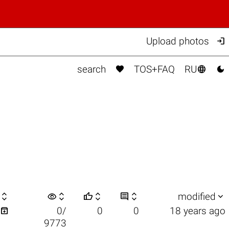

Upload photos



search
TOS+FAQ
RU

visibility






modified

0/
0
0
18 years ago
9773