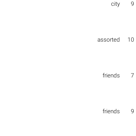
city
9
assorted
10
friends
7
friends
9