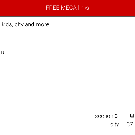
FREE MEGA links
 kids, city and more
.ru


section
city
37