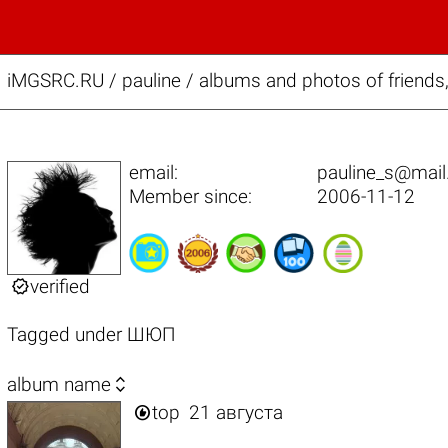
iMGSRC.RU
/
pauline / albums and photos of friends,
email:
pauline_s@mail
Member since:
2006-11-12

verified
Tagged under
ШЮП

album name

top
21 августа