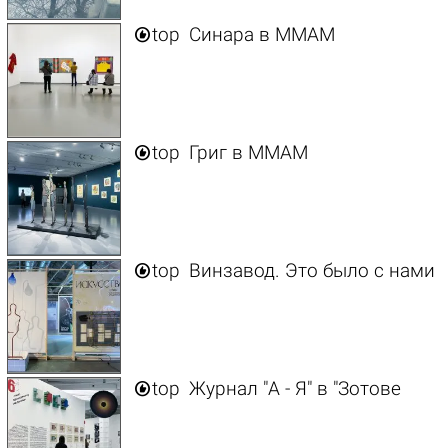

top
Синара в ММАМ

top
Григ в ММАМ

top
Винзавод. Это было с нами

top
Журнал "А - Я" в "Зотове