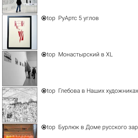

top
РуАртс 5 углов

top
Монастырский в ХL

top
Глебова в Наших художника

top
Бурлюк в Доме русского за