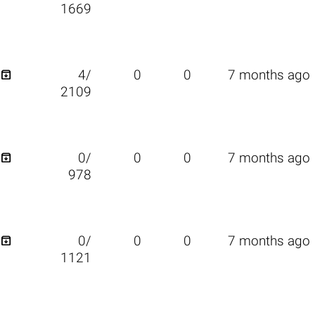
1669

4/
0
0
7 months ago
2109

0/
0
0
7 months ago
978

0/
0
0
7 months ago
1121