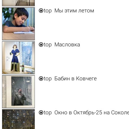

top
Мы этим летом

top
Масловка

top
Бабин в Ковчеге

top
Окно в Октябрь-25 на Сокол