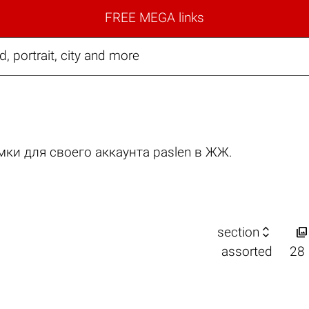
FREE MEGA links
, portrait, city and more
ки для своего аккаунта paslen в ЖЖ.


section
assorted
28