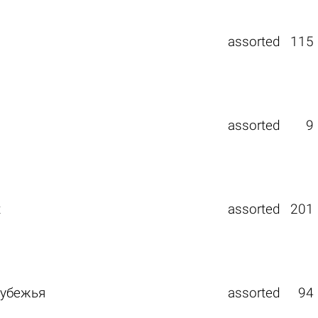
assorted
115
assorted
9
х
assorted
201
рубежья
assorted
94