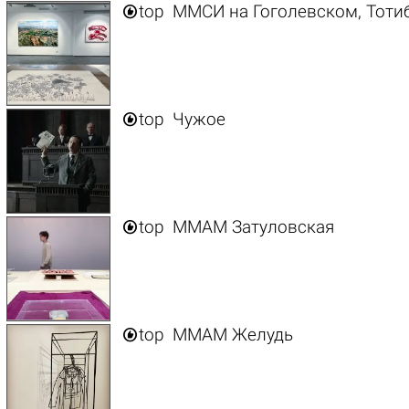

top
ММСИ на Гоголевском, Тоти

top
Чужое

top
ММАМ Затуловская

top
ММАМ Желудь