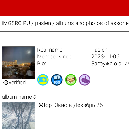
iMGSRC.RU
/
paslen / albums and photos of assorted
Real name:
Paslen
Member since:
2023-11-06
Bio:
Загружаю сним

verified

album name

top
Окно в Декабрь 25