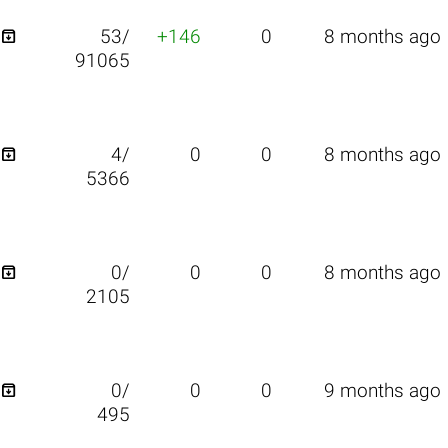

53/
+146
0
8 months ago
91065

4/
0
0
8 months ago
5366

0/
0
0
8 months ago
2105

0/
0
0
9 months ago
495