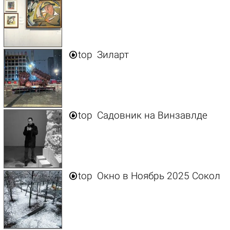

top
Зиларт

top
Cадовник на Винзавлде

top
Окно в Ноябрь 2025 Сокол