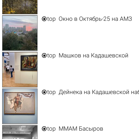

top
Окно в Октябрь-25 на АМЗ

top
Машков на Кадашевской

top
Дейнека на Кадашевской наб

top
ММАМ Басыров