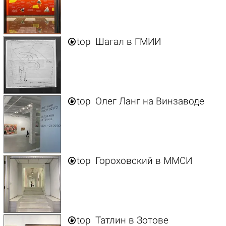

top
Шагал в ГМИИ

top
Олег Ланг на Винзаводе

top
Гороховский в ММСИ

top
Татлин в Зотове