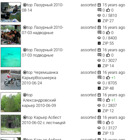


top
Лазурный 2010-
assorted
15 years ago


08-14
0
0
visibility
0 / 5810

ZIP 27


top
Лазурный 2010-
assorted
16 years ago


07-03 надводные
0
0
visibility
0 / 8400

ZIP 55


top
Лазурный 2010-
assorted
16 years ago


07-03 подводные
0
0
visibility
0 / 3027

ZIP 14


top
Черемшанка
assorted
16 years ago


КарьерВосьмерка
0
+1
visibility
2010-06-24
0 / 8705

ZIP 48


top
assorted
16 years ago


Александровский
0
+1
visibility
карьер 2010-06-09
0 / 2837

ZIP 12


top
Карьер Асбест
assorted
16 years ago


2010-06-02 с лестницей
0
0
visibility
0 / 3127

ZIP 13


top
Карьер Асбест
assorted
16 years ago