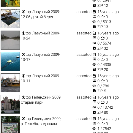
visibility
0 / 2941

ZIP 12


top
Лазурный 2009-
assorted
16 years ago


12-06 другой берег
0
0
visibility
0 / 5013

ZIP 13


top
Лазурный 2009-
assorted
16 years ago


10-24
0
0
visibility
0 / 5674

ZIP 32


top
Лазурный 2009-
assorted
16 years ago


10-17
0
0
visibility
0 / 4335

ZIP 20


top
Лазурный 2009-
assorted
16 years ago


10-11
0
0
visibility
0 / 786

ZIP 5


top
Геленджик 2009,
assorted
16 years ago


Старый парк
0
0
visibility
0 / 10742

ZIP 80


top
Геленджик 2009,
assorted
16 years ago


р. Тешебс, водопады
0
0
visibility
1 / 7542