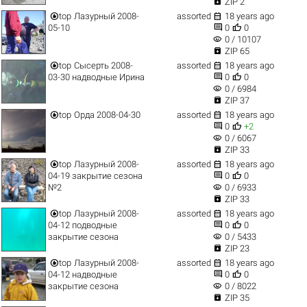

ZIP 2


top
Лазурный 2008-
assorted
18 years ago


05-10
0
0
visibility
0 / 10107

ZIP 65


top
Сысерть 2008-
assorted
18 years ago


03-30 надводные Ирина
0
0
visibility
0 / 6984

ZIP 37


top
Орда 2008-04-30
assorted
18 years ago


0
+2
visibility
0 / 6067

ZIP 33


top
Лазурный 2008-
assorted
18 years ago


04-19 закрытие сезона
0
0
visibility
№2
0 / 6933

ZIP 33


top
Лазурный 2008-
assorted
18 years ago


04-12 подводные
0
0
visibility
закрытие сезона
0 / 5433

ZIP 23


top
Лазурный 2008-
assorted
18 years ago


04-12 надводные
0
0
visibility
закрытие сезона
0 / 8022

ZIP 35