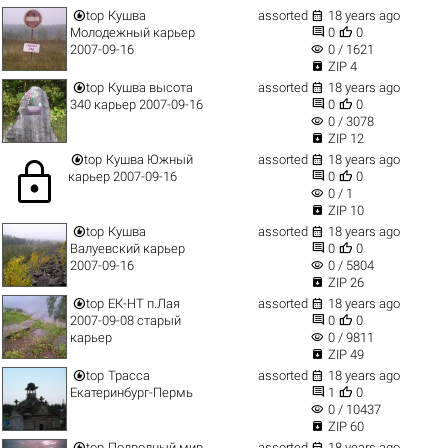


top
Кушва
assorted
18 years ago


Молодежный карьер
0
0
visibility
2007-09-16
0 / 1621

ZIP 4


top
Кушва высота
assorted
18 years ago


340 карьер 2007-09-16
0
0
visibility
0 / 3078

ZIP 12


top
Кушва Южный
assorted
18 years ago
lock


карьер 2007-09-16
0
0
visibility
0 / 1

ZIP 10


top
Кушва
assorted
18 years ago


Валуевский карьер
0
0
visibility
2007-09-16
0 / 5804

ZIP 26


top
ЕК-НТ п.Лая
assorted
18 years ago


2007-09-08 старый
0
0
visibility
карьер
0 / 9811

ZIP 49


top
Трасса
assorted
18 years ago


Екатеринбург-Пермь
1
0
visibility
0 / 10437

ZIP 60


top
Подводный мир
assorted
18 years ago