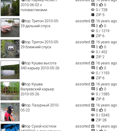


2010-06-02 с
0
0
visibility
головастиками
0 / 728

ZIP 5


top
Тритон 2010-05-
assorted
16 years ago


29 дальний спуск
0
0
visibility
0 / 1219

ZIP 6


top
Тритон 2010-05-
assorted
16 years ago


29 ближний спуск
0
0
visibility
0 / 452

ZIP 2


top
Кушва высота
assorted
16 years ago


340 карьер 2010-05-26
0
0
visibility
0 / 1193

ZIP 6


top
Кушва
assorted
16 years ago


Валуевский карьер
0
0
visibility
2010-05-26
0 / 1585

ZIP 8


top
Лазурный 2010-
assorted
16 years ago


05-22
0
0
visibility
0 / 5343

ZIP 28


top
Сухой костюм
assorted
16 years ago

