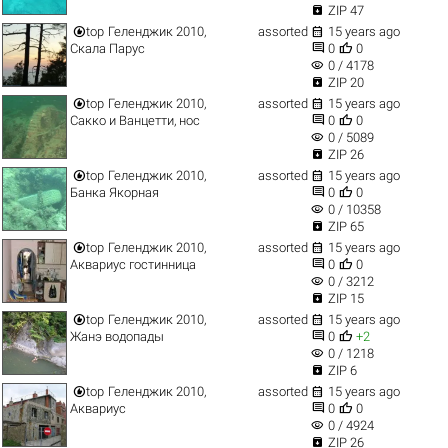

ZIP 47


top
Геленджик 2010,
assorted
15 years ago


Скала Парус
0
0
visibility
0 / 4178

ZIP 20


top
Геленджик 2010,
assorted
15 years ago


Сакко и Ванцетти, нос
0
0
visibility
0 / 5089

ZIP 26


top
Геленджик 2010,
assorted
15 years ago


Банка Якорная
0
0
visibility
0 / 10358

ZIP 65


top
Геленджик 2010,
assorted
15 years ago


Аквариус гостинница
0
0
visibility
0 / 3212

ZIP 15


top
Геленджик 2010,
assorted
15 years ago


Жанэ водопады
0
+2
visibility
0 / 1218

ZIP 6


top
Геленджик 2010,
assorted
15 years ago


Аквариус
0
0
visibility
0 / 4924

ZIP 26