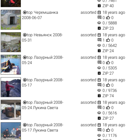
visibility
0 / 7461

ZIP 40


top
Черемшанка
assorted
18 years ago


2008-06-07
0
0
visibility
0 / 5888

ZIP 23


top
Невьянск 2008-
assorted
18 years ago


05-31
1
0
visibility
0 / 5642

ZIP 24


top
Лазурный 2008-
assorted
18 years ago


05-24
0
0
visibility
0 / 5305

ZIP 27


top
Лазурный 2008-
assorted
18 years ago


05-17
0
0
visibility
0 / 9736

ZIP 74


top
Лазурный 2008-
assorted
18 years ago


05-24 Лукина Света
0
0
visibility
0 / 5616

ZIP 27


top
Лазурный 2008-
assorted
18 years ago


05-17 Лукина Света
0
0
visibility
0 / 1176