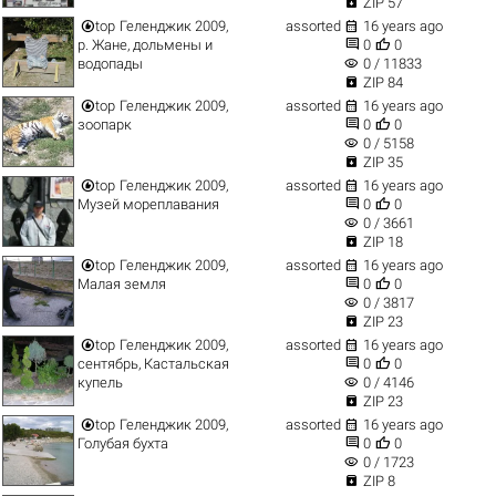

ZIP 57


top
Геленджик 2009,
assorted
16 years ago


р. Жане, дольмены и
0
0
visibility
водопады
0 / 11833

ZIP 84


top
Геленджик 2009,
assorted
16 years ago


зоопарк
0
0
visibility
0 / 5158

ZIP 35


top
Геленджик 2009,
assorted
16 years ago


Музей мореплавания
0
0
visibility
0 / 3661

ZIP 18


top
Геленджик 2009,
assorted
16 years ago


Малая земля
0
0
visibility
0 / 3817

ZIP 23


top
Геленджик 2009,
assorted
16 years ago


сентябрь, Кастальская
0
0
visibility
купель
0 / 4146

ZIP 23


top
Геленджик 2009,
assorted
16 years ago


Голубая бухта
0
0
visibility
0 / 1723

ZIP 8