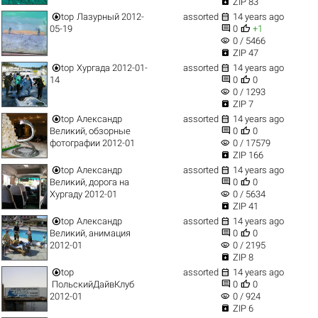

ZIP 83


top
Лазурный 2012-
assorted
14 years ago


05-19
0
+1
visibility
0 / 5466

ZIP 47


top
Хургада 2012-01-
assorted
14 years ago


14
0
0
visibility
0 / 1293

ZIP 7


top
Александр
assorted
14 years ago


Великий, обзорные
0
0
visibility
фотографии 2012-01
0 / 17579

ZIP 166


top
Александр
assorted
14 years ago


Великий, дорога на
0
0
visibility
Хургаду 2012-01
0 / 5634

ZIP 41


top
Александр
assorted
14 years ago


Великий, анимация
0
0
visibility
2012-01
0 / 2195

ZIP 8


top
assorted
14 years ago


ПольскийДайвКлуб
0
0
visibility
2012-01
0 / 924

ZIP 6