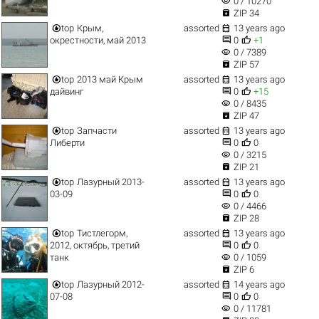
visibility
0 / 10270

ZIP 34


top
Крым,
assorted
13 years ago


окрестности, май 2013
0
+1
visibility
0 / 7389

ZIP 57


top
2013 май Крым
assorted
13 years ago


дайвинг
0
+15
visibility
0 / 8435

ZIP 47


top
Запчасти
assorted
13 years ago


Либерти
0
0
visibility
0 / 3215

ZIP 21


top
Лазурный 2013-
assorted
13 years ago


03-09
0
0
visibility
0 / 4466

ZIP 28


top
Тистлегорм,
assorted
13 years ago


2012, октябрь, третий
0
0
visibility
танк
0 / 1059

ZIP 6


top
Лазурный 2012-
assorted
14 years ago


07-08
0
0
visibility
0 / 11781