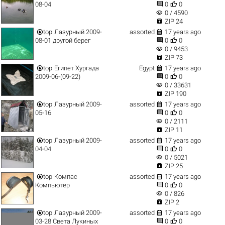


08-04
0
0
visibility
0 / 4590

ZIP 24


top
Лазурный 2009-
assorted
17 years ago


08-01 другой берег
0
0
visibility
0 / 9453

ZIP 73


top
Египет Хургада
Egypt
17 years ago


2009-06-(09-22)
0
0
visibility
0 / 33631

ZIP 190


top
Лазурный 2009-
assorted
17 years ago


05-16
0
0
visibility
0 / 2111

ZIP 11


top
Лазурный 2009-
assorted
17 years ago


04-04
0
0
visibility
0 / 5021

ZIP 25


top
Компас
assorted
17 years ago


Компьютер
0
0
visibility
0 / 826

ZIP 2


top
Лазурный 2009-
assorted
17 years ago


03-28 Света Лукиных
0
0