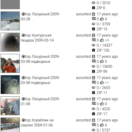
visibility
0 / 2010

ZIP 6


top
Лазурный 2009-
assorted
17 years ago


03-28
0
0
visibility
0 / 3759

ZIP 15


top
Кунгурская
assorted
17 years ago


пещера 2009-03-14
0
+9
visibility
0 / 14327

ZIP 126


top
Лазурный 2009-
assorted
17 years ago


03-08 надводные
0
0
visibility
0 / 13695

ZIP 99


top
Лазурный 2009-
assorted
17 years ago


03-08 подводные
0
+1
visibility
0 / 2653

ZIP 11


top
Лазурный 2009-
assorted
17 years ago


01-08
0
0
visibility
0 / 4220

ZIP 17


top
Кораблик на
assorted
17 years ago


свалке 2009-01-06
0
0
visibility
0 / 5737