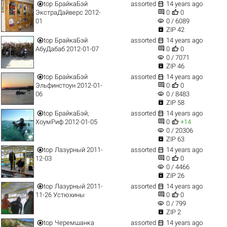


top
БрайкаБэй
assorted
14 years ago


ЭкстраДайверс 2012-
0
0
visibility
01
0 / 6089

ZIP 42


top
БрайкаБэй
assorted
14 years ago


АбуДабаб 2012-01-07
0
0
visibility
0 / 7071

ZIP 46


top
БрайкаБэй
assorted
14 years ago


Эльфинстоун 2012-01-
0
0
visibility
06
0 / 8483

ZIP 58


top
БрайкаБэй,
assorted
14 years ago


ХоумРиф 2012-01-05
0
+14
visibility
0 / 20306

ZIP 63


top
Лазурный 2011-
assorted
14 years ago


12-03
0
0
visibility
0 / 4466

ZIP 26


top
Лазурный 2011-
assorted
14 years ago


11-26 Устюхины
0
0
visibility
0 / 799

ZIP 2


top
Черемшанка
assorted
14 years ago