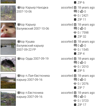

ZIP 6


top
Карьер Находка
assorted
18 years ago


2007-10-06
0
0
visibility
0 / 2421

ZIP 11


top
Карьер
assorted
18 years ago


Валуевский 2007-10-06
0
0
visibility
0 / 7598

ZIP 32


top
Кушва
assorted
18 years ago


Валуевский карьер
0
0
visibility
2007-09-22 FP
0 / 1545

ZIP 4


top
Орда 2007-09-19
assorted
18 years ago


0
0
visibility
0 / 2010

ZIP 5


top
п.Лая-Евстюниха
assorted
18 years ago


карьер 2007-09-16
0
0
visibility
0 / 2076

ZIP 7


top
п.Евстюниха
assorted
18 years ago


карьер 2007-09-16
0
0
visibility
0 / 3723

ZIP 17