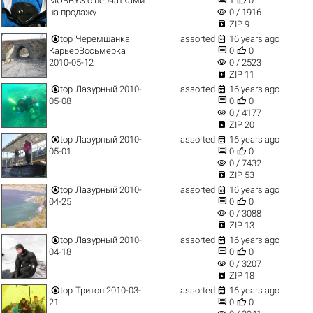
MOBBYS с перчатками
1
0
visibility
на продажу
0 / 1916

ZIP 9


top
Черемшанка
assorted
16 years ago


КарьерВосьмерка
0
0
visibility
2010-05-12
0 / 2523

ZIP 11


top
Лазурный 2010-
assorted
16 years ago


05-08
0
0
visibility
0 / 4177

ZIP 20


top
Лазурный 2010-
assorted
16 years ago


05-01
0
0
visibility
0 / 7432

ZIP 53


top
Лазурный 2010-
assorted
16 years ago


04-25
0
0
visibility
0 / 3088

ZIP 13


top
Лазурный 2010-
assorted
16 years ago


04-18
0
0
visibility
0 / 3207

ZIP 18


top
Тритон 2010-03-
assorted
16 years ago


21
0
0