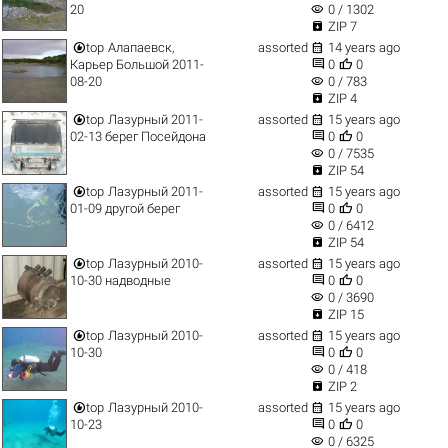
visibility
20
0 / 1302

ZIP 7


top
Алапаевск,
assorted
14 years ago


Карьер Большой 2011-
0
0
visibility
08-20
0 / 783

ZIP 4


top
Лазурный 2011-
assorted
15 years ago


02-13 берег Посейдона
0
0
visibility
0 / 7535

ZIP 54


top
Лазурный 2011-
assorted
15 years ago


01-09 другой берег
0
0
visibility
0 / 6412

ZIP 54


top
Лазурный 2010-
assorted
15 years ago


10-30 надводные
0
0
visibility
0 / 3690

ZIP 15


top
Лазурный 2010-
assorted
15 years ago


10-30
0
0
visibility
0 / 418

ZIP 2


top
Лазурный 2010-
assorted
15 years ago


10-23
0
0
visibility
0 / 6325