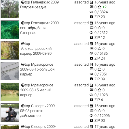


top
Геленджик 2009,
assorted
16 years ago


Голубая бездна
0
+2
visibility
0 / 3824

ZIP 20


top
Геленджик 2009,
assorted
16 years ago


сентябрь, банка
0
0
visibility
Створная
0 / 2312

ZIP 12


top
assorted
16 years ago


Александровский
0
0
visibility
карьер 2009-08-30
0 / 5136

ZIP 24


top
Мраморское
assorted
16 years ago


2009-08-15 большой
0
0
visibility
карьер
0 / 7351

ZIP 39


top
Мраморское
assorted
16 years ago


2009-08-15 малый
0
0
visibility
карьер
0 / 1028

ZIP 4


top
Сысерть 2009-
assorted
16 years ago


08-08 рескью
0
0
visibility
дайвмастер
0 / 12996

ZIP 90


top
Сысерть 2009-
assorted
17 years ago