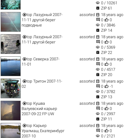
visibility
0 / 10261

ZIP 61


top
Лазурный 2007-
assorted
18 years ago


11-11 другой берег
0
0
visibility
подводные
0 / 3846

ZIP 14


top
Лазурный 2007-
assorted
18 years ago


11-11 другой берег
0
0
visibility
0 / 5369

ZIP 22


top
Северка 2007-
assorted
18 years ago


11-01
0
0
visibility
0 / 4517

ZIP 20


top
Тритон 2007-11-
assorted
18 years ago


02
0
-1
visibility
0 / 3782

ZIP 13


top
Кушва
assorted
18 years ago


Валуевский карьер
0
0
visibility
2007-09-22 FP UW
0 / 2997

ZIP 11


top
Карьер
assorted
18 years ago


Уралмаш, Екатеринбург
0
0
visibility
2007-10
0 / 2121