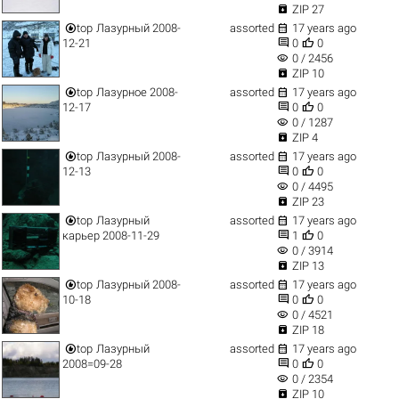

ZIP 27


top
Лазурный 2008-
assorted
17 years ago


12-21
0
0
visibility
0 / 2456

ZIP 10


top
Лазурное 2008-
assorted
17 years ago


12-17
0
0
visibility
0 / 1287

ZIP 4


top
Лазурный 2008-
assorted
17 years ago


12-13
0
0
visibility
0 / 4495

ZIP 23


top
Лазурный
assorted
17 years ago


карьер 2008-11-29
1
0
visibility
0 / 3914

ZIP 13


top
Лазурный 2008-
assorted
17 years ago


10-18
0
0
visibility
0 / 4521

ZIP 18


top
Лазурный
assorted
17 years ago


2008=09-28
0
0
visibility
0 / 2354

ZIP 10