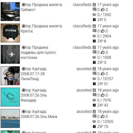


top
Продажа жилета
classifieds
17 years ago


СиКвест
0
0
visibility
0 / 1592

ZIP 5


top
Продажа жилета
classifieds
17 years ago


Кратос
0
0
visibility
0 / 2904

ZIP 8


top
Продажа
classifieds
17 years ago


поддевы для сухого
0
0
visibility
костюма
0 / 1008

ZIP 3


top
Хургада,
assorted
18 years ago


2008.07.17-28
0
0
visibility
ЛилиЛэнд
0 / 10757

ZIP 51


top
Хургада,
assorted
18 years ago


2008.07.26 Эль
0
0
visibility
Фанадир
0 / 7976

ZIP 42


top
Хургада,
assorted
18 years ago


2008.07.26 Эль Мина
0
0
visibility
0 / 12505

ZIP 75


top
Хургада,
assorted
18 years ago