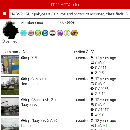
FREE MEGA links

iMGSRC.RU
/
pak_oazis / albums and photos of assorted, classifieds, E
Member since:
2007-08-26

verified



album name
section


top
Х-5.1
assorted
12 years ago


0
0
visibility
0 / 811

ZIP 5


top
Самолет в
assorted
12 years ago


Невъянске
0
0
visibility
0 / 2956

ZIP 12


top
Сборка АН-2 на
assorted
12 years ago


Лазурном
0
0
visibility
0 / 1217

ZIP 8


top
Лазурный, Ан-2,
assorted
13 years ago


1 этап
0
+1