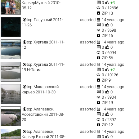


КарьерМутный 2010-
0
+3
visibility
05-12
0 / 12696

ZIP 13


top
Лазурный 2011-
assorted
14 years ago


11-26
0
0
visibility
0 / 3698

ZIP 16


top
Хургада 2011-11-
assorted
14 years ago


12
0
0
visibility
0 / 6094

ZIP 56


top
Хургада 2011-11-
assorted
14 years ago


19 Н-Тагил
0
+2
visibility
0 / 10126

ZIP 91


top
Макаровский
assorted
14 years ago


карьер 2011-10-30
0
0
visibility
0 / 3904

ZIP 19


top
Алапаевск,
assorted
14 years ago


Асбестовский 2011-08-
0
0
visibility
20
0 / 2397

ZIP 12


top
Алапаевск,
assorted
14 years ago


Карьер Второй 2011-08-
0
0