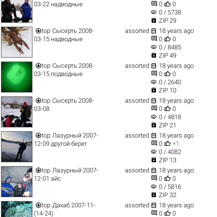


03-22 надводные
0
0
visibility
0 / 5738

ZIP 29


top
Сысерть 2008-
assorted
18 years ago


03-15 надводные
0
0
visibility
0 / 8485

ZIP 49


top
Сысерть 2008-
assorted
18 years ago


03-15 подводные
0
0
visibility
0 / 2640

ZIP 10


top
Сысерть 2008-
assorted
18 years ago


03-08
0
0
visibility
0 / 4818

ZIP 21


top
Лазурный 2007-
assorted
18 years ago


12-09 другой берег
0
+1
visibility
0 / 4082

ZIP 13


top
Лазурный 2007-
assorted
18 years ago


12-01 айс
0
0
visibility
0 / 5816

ZIP 32


top
Дахаб 2007-11-
assorted
18 years ago


(14-24)
0
0