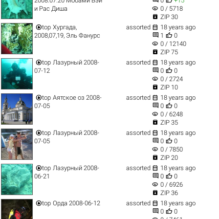
2008.07.20 Мобами Бэй
0
+15
visibility
и Рас Диша
0 / 5718

ZIP 30


top
Хургада,
assorted
18 years ago


2008,07,19, Эль Фанурс
1
0
visibility
0 / 12140

ZIP 75


top
Лазурный 2008-
assorted
18 years ago


07-12
0
0
visibility
0 / 2724

ZIP 10


top
Аятское оз 2008-
assorted
18 years ago


07-05
0
0
visibility
0 / 6248

ZIP 35


top
Лазурный 2008-
assorted
18 years ago


07-05
0
0
visibility
0 / 7850

ZIP 20


top
Лазурный 2008-
assorted
18 years ago


06-21
0
0
visibility
0 / 6926

ZIP 36


top
Орда 2008-06-12
assorted
18 years ago


0
0