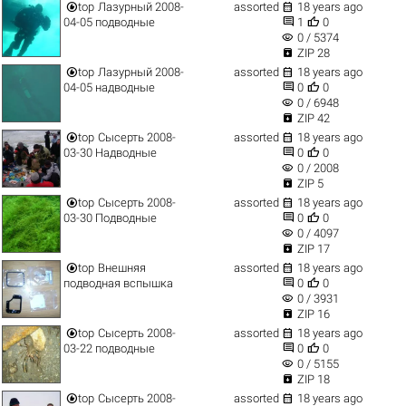


top
Лазурный 2008-
assorted
18 years ago


04-05 подводные
1
0
visibility
0 / 5374

ZIP 28


top
Лазурный 2008-
assorted
18 years ago


04-05 надводные
0
0
visibility
0 / 6948

ZIP 42


top
Сысерть 2008-
assorted
18 years ago


03-30 Надводные
0
0
visibility
0 / 2008

ZIP 5


top
Сысерть 2008-
assorted
18 years ago


03-30 Подводные
0
0
visibility
0 / 4097

ZIP 17


top
Внешняя
assorted
18 years ago


подводная вспышка
0
0
visibility
0 / 3931

ZIP 16


top
Сысерть 2008-
assorted
18 years ago


03-22 подводные
0
0
visibility
0 / 5155

ZIP 18


top
Сысерть 2008-
assorted
18 years ago