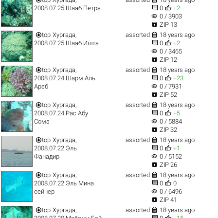


2008.07.25 Шааб Петра
0
+2
visibility
0 / 3903

ZIP 13


top
Хургада,
assorted
18 years ago


2008.07.25 Шааб Ишта
0
+2
visibility
0 / 3465

ZIP 12


top
Хургада,
assorted
18 years ago


2008.07.24 Шарм Аль
0
+23
visibility
Араб
0 / 7931

ZIP 52


top
Хургада,
assorted
18 years ago


2008.07.24 Рас Абу
0
+5
visibility
Сома
0 / 5884

ZIP 32


top
Хургада,
assorted
18 years ago


2008.07.22 Эль
0
+1
visibility
Фанадир
0 / 5152

ZIP 26


top
Хургада,
assorted
18 years ago


2008.07.22 Эль Мина
0
0
visibility
сейнер
0 / 6496

ZIP 41


top
Хургада,
assorted
18 years ago

