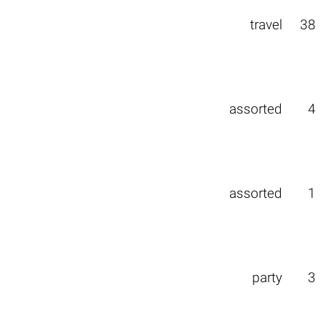
travel
38
assorted
4
assorted
1
party
3