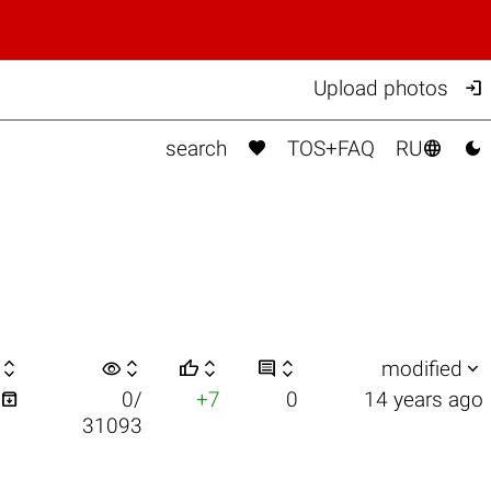

Upload photos



search
TOS+FAQ
RU

visibility






modified

0/
+7
0
14 years ago
31093