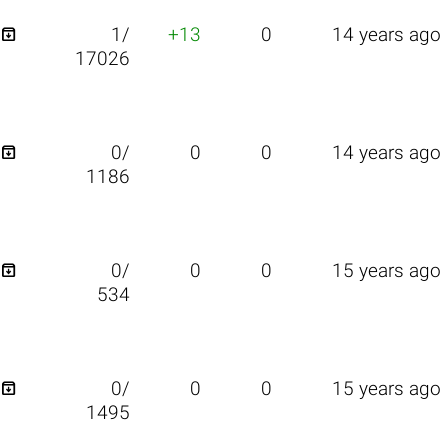

1/
+13
0
14 years ago
17026

0/
0
0
14 years ago
1186

0/
0
0
15 years ago
534

0/
0
0
15 years ago
1495