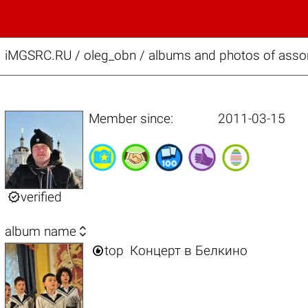
iMGSRC.RU
/
oleg_obn / albums and photos of assor
Member since:
2011-03-15

verified

album name

top
Концерт в Белкино