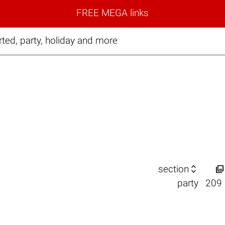
FREE MEGA links
ted, party, holiday and more


section
party
209