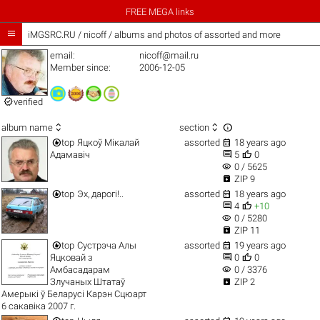
FREE MEGA links

iMGSRC.RU
/
nicoff / albums and photos of assorted and more
email:
nicoff@mail.ru
Member since:
2006-12-05

verified



album name
section


top
Яцкоў Мікалай
assorted
18 years ago


Адамавіч
5
0
visibility
0 / 5625

ZIP 9


top
Эх, дарогі!..
assorted
18 years ago


4
+10
visibility
0 / 5280

ZIP 11


top
Сустрэча Алы
assorted
19 years ago


Яцковай з
0
0
visibility
Амбасадарам
0 / 3376

Злучаных Штатаў
ZIP 2
Амерыкі ў Беларусі Карэн Сцюарт
6 сакавіка 2007 г.