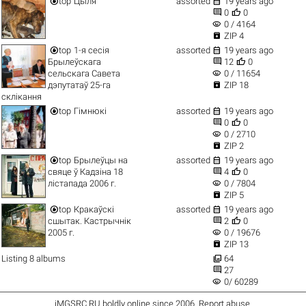


top
Цыля
assorted
19 years ago


0
0
visibility
0 / 4164

ZIP 4


top
1-я сесія
assorted
19 years ago


Брылеўскага
12
0
visibility
сельскага Савета
0 / 11654

дэпутатаў 25-га
ZIP 18
склікання


top
Гімнюкі
assorted
19 years ago


0
0
visibility
0 / 2710

ZIP 2


top
Брылеўцы на
assorted
19 years ago


свяце ў Кадзіна 18
4
0
visibility
лістапада 2006 г.
0 / 7804

ZIP 5


top
Кракаўскі
assorted
19 years ago


сшытак. Кастрычнік
2
0
visibility
2005 г.
0 / 19676

ZIP 13

Listing 8 albums
64

27
visibility
0/ 60289
iMGSRC.RU
boldly online since 2006
.
Report abuse
.