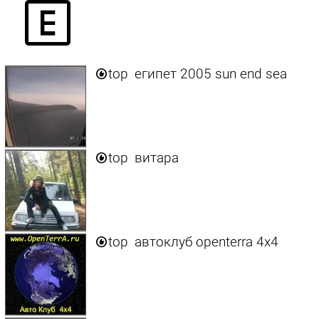


top
египет 2005 sun end sea

top
витара

top
автоклуб openterra 4х4