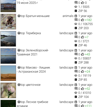


19 июня 2025 г
0
0
visibility
1 / 5505

ZIP 56


top
Братья меньшие
animals
1 year ago


0
+182
visibility
0 / 106755

ZIP 203


top
Териберка
landscape
1 year ago


0
+7
visibility
0 / 3721

ZIP 46


top
Зеленоборский-
landscape
1 year ago


Травяная 2021
0
+43
visibility
0 / 55837

ZIP 288


top
Маково - Хищник
landscape
1 year ago


- Астраханская 2024
0
+24
visibility
0 / 19119

ZIP 85


top
цветочное
landscape
1 year ago


0
+52
visibility
0 / 41010

ZIP 104


top
Лесное грибное
landscape
1 year ago


ягодное
0
+111