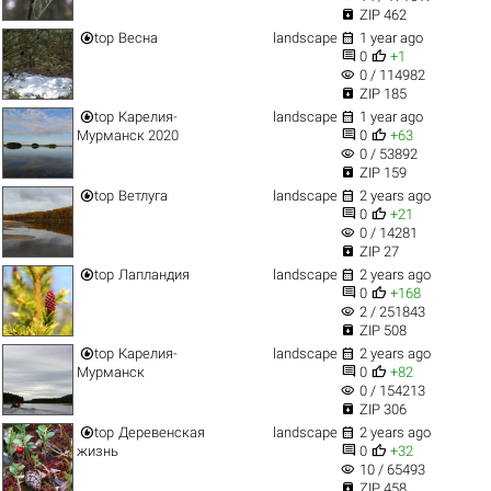

ZIP 462


top
Весна
landscape
1 year ago


0
+1
visibility
0 / 114982

ZIP 185


top
Карелия-
landscape
1 year ago


Мурманск 2020
0
+63
visibility
0 / 53892

ZIP 159


top
Ветлуга
landscape
2 years ago


0
+21
visibility
0 / 14281

ZIP 27


top
Лапландия
landscape
2 years ago


0
+168
visibility
2 / 251843

ZIP 508


top
Карелия-
landscape
2 years ago


Мурманск
0
+82
visibility
0 / 154213

ZIP 306


top
Деревенская
landscape
2 years ago


жизнь
0
+32
visibility
10 / 65493

ZIP 458