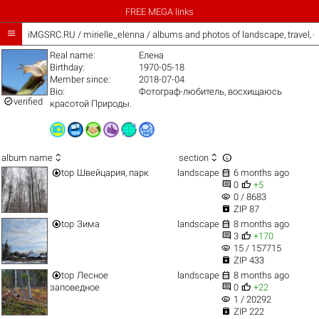
FREE MEGA links

iMGSRC.RU
/
mirielle_elenna / albums and photos of landscape, travel, 
Real name:
Елена
Birthday:
1970-05-18
Member since:
2018-07-04
Bio:
Фотограф-любитель, восхищаюсь

verified
красотой Природы.



album name
section


top
Швейцария, парк
landscape
6 months ago


0
+5
visibility
0 / 8683

ZIP 87


top
Зима
landscape
8 months ago


3
+170
visibility
15 / 157715

ZIP 433


top
Лесное
landscape
8 months ago


заповедное
0
+22
visibility
1 / 20292

ZIP 222