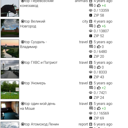


top
Перевозский
animals
4 years ago


конезавод
0
+4
visibility
0 / 13359

ZIP 58


top
Великий
city
4 years ago


Новгород
0
+6
visibility
0 / 13807

ZIP 52


top
Суздаль -
travel
5 years ago


Владимир
0
0
visibility
0 / 6480

ZIP 20


top
ГХВС и Патриот
travel
5 years ago


0
0
visibility
0 / 8333

ZIP 43


top
Уномерь
travel
5 years ago


0
+2
visibility
0 / 7421

ZIP 24


top
один мой день
travel
5 years ago


на Моше
0
+3
visibility
0 / 16569

ZIP 69


top
Атомоход Ленин
report
6 years ago