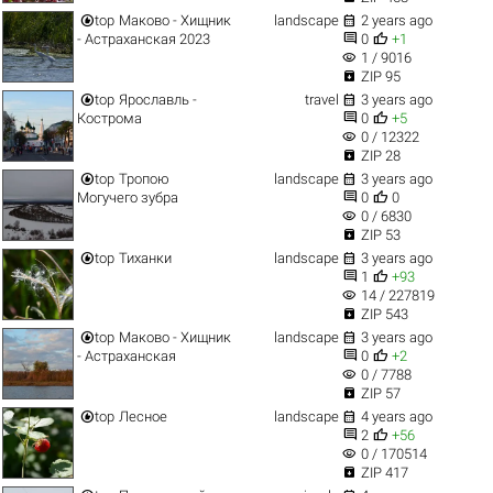


top
Маково - Хищник
landscape
2 years ago


- Астраханская 2023
0
+1
visibility
1 / 9016

ZIP 95


top
Ярославль -
travel
3 years ago


Кострома
0
+5
visibility
0 / 12322

ZIP 28


top
Тропою
landscape
3 years ago


Могучего зубра
0
0
visibility
0 / 6830

ZIP 53


top
Тиханки
landscape
3 years ago


1
+93
visibility
14 / 227819

ZIP 543


top
Маково - Хищник
landscape
3 years ago


- Астраханская
0
+2
visibility
0 / 7788

ZIP 57


top
Лесное
landscape
4 years ago


2
+56
visibility
0 / 170514

ZIP 417