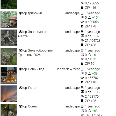
visibility
0 / 25656

ZIP 416


top
грибочки
landscape
1 year ago


0
+154
visibility
0 / 89056

ZIP 170


top
Заповедные
landscape
1 year ago


места
0
+102
visibility
21 / 64728

ZIP 438


top
Зеленоборский-
landscape
1 year ago


Травяная 2024
0
+6
visibility
0 / 1311

ZIP 10


top
Новый год
Happy New Year
1 year ago


0
+38
visibility
0 / 56702

ZIP 110


top
Лето
landscape
1 year ago


0
+108
visibility
2 / 221764

ZIP 425


top
Осень
landscape
1 year ago


0
+63
visibility
14 / 171517