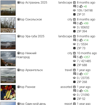


top
Астрахань 2025
landscape
8 months ago


0
+8
visibility
109 / 54198

ZIP 31


top
Сокольское
city
8 months ago


0
+99
visibility
3 / 83652

ZIP 394


top
Ура-губа 2025
landscape
9 months ago


0
+14
visibility
2 / 5534

ZIP 73


top
Нижний
city
10 months ago


Новгород
5
+357
visibility
7 / 421485

ZIP 688


top
Архангельск
travel
1 year ago


0
+37
visibility
0 / 23735

ZIP 268


top
Разное
assorted
1 year ago


0
+26
visibility
0 / 21090

ZIP 52


top
Один мой день
report
1 year ago