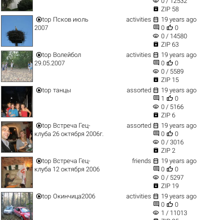
visibility
0 / 12532

ZIP 58


top
Псков июль
activities
19 years ago


2007
0
0
visibility
0 / 14580

ZIP 63


top
Волейбол
activities
19 years ago


29.05.2007
0
0
visibility
0 / 5589

ZIP 15


top
танцы
assorted
19 years ago


1
0
visibility
0 / 5166

ZIP 6


top
Встреча Гец-
assorted
19 years ago


клуба 26 октября 2006г.
0
0
visibility
0 / 3016

ZIP 2


top
Встреча Гец-
friends
19 years ago


клуба 12 октября 2006
0
0
visibility
0 / 5297

ZIP 19


top
Окинчица2006
activities
19 years ago


0
0
visibility
1 / 11013