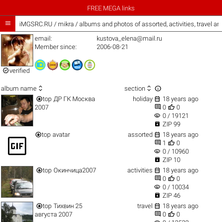
FREE MEGA links

iMGSRC.RU
/
mikra / albums and photos of assorted, activities, travel a
email:
kustova_elena@mail.ru
Member since:
2006-08-21

verified



album name
section


top
ДР ГК Москва
holiday
18 years ago


2007
0
0
visibility
0 / 19121

ZIP 99


top
avatar
assorted
18 years ago
gif_box


1
0
visibility
0 / 10960

ZIP 10


top
Окинчица2007
activities
18 years ago


0
0
visibility
0 / 10034

ZIP 46


top
Тихвин 25
travel
18 years ago


августа 2007
0
0