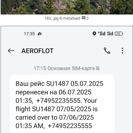

183_.jpg © metalloed
0