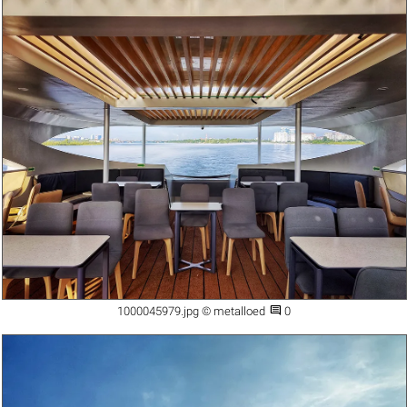

1000045979.jpg © metalloed
0