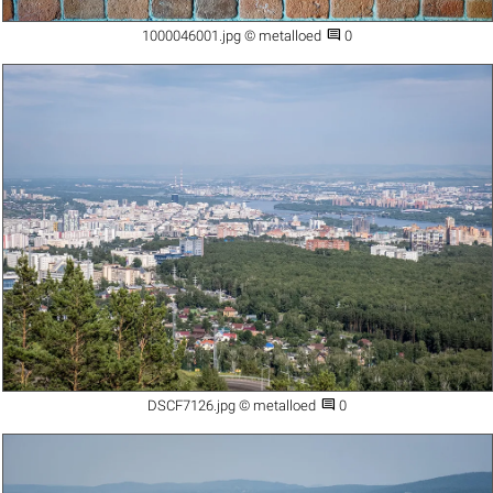

1000046001.jpg © metalloed
0

DSCF7126.jpg © metalloed
0