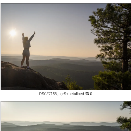

DSCF7158.jpg © metalloed
0