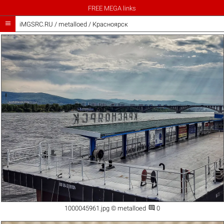
FREE MEGA links

iMGSRC.RU
/
metalloed
/
Красноярск

1000045961.jpg © metalloed
0