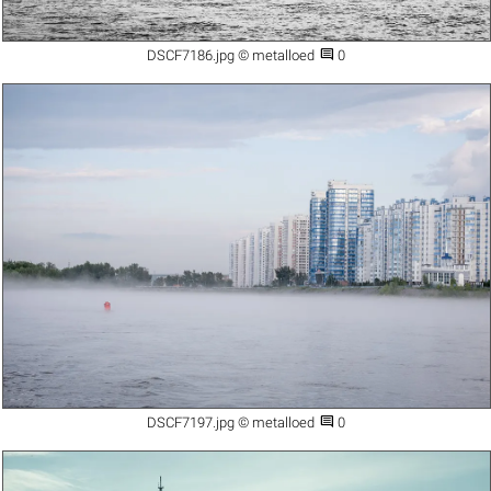

DSCF7186.jpg © metalloed
0

DSCF7197.jpg © metalloed
0