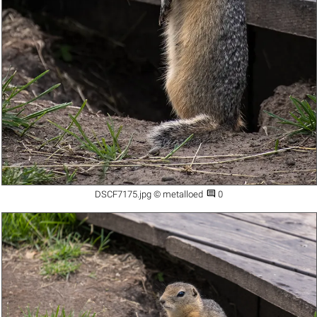

DSCF7175.jpg © metalloed
0