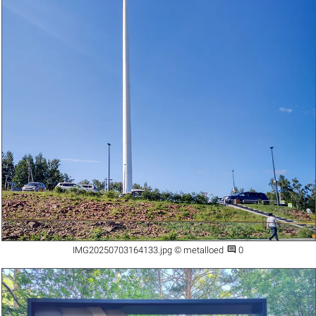

IMG20250703164133.jpg © metalloed
0