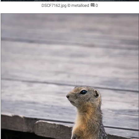

DSCF7162.jpg © metalloed
0