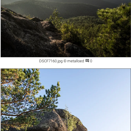

DSCF7160.jpg © metalloed
0