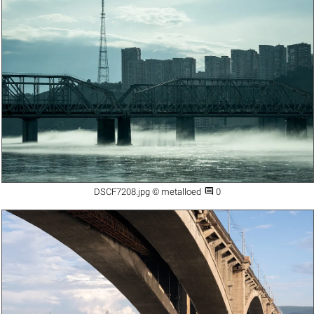

DSCF7208.jpg © metalloed
0