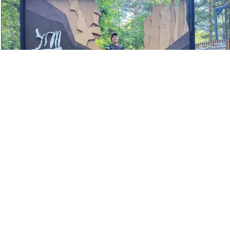

IMG20250703171645.jpg © metalloed
0