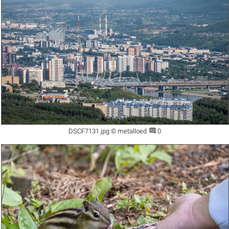

DSCF7131.jpg © metalloed
0