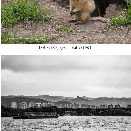

DSCF7180.jpg © metalloed
0