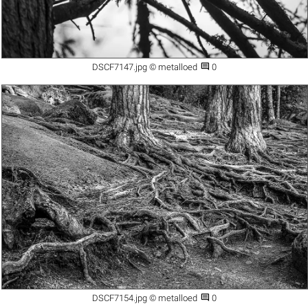

DSCF7147.jpg © metalloed
0

DSCF7154.jpg © metalloed
0