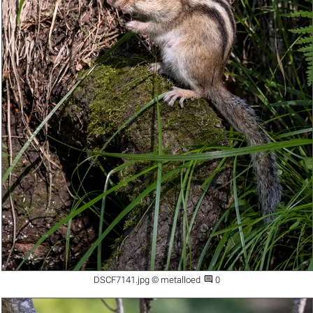

DSCF7141.jpg © metalloed
0