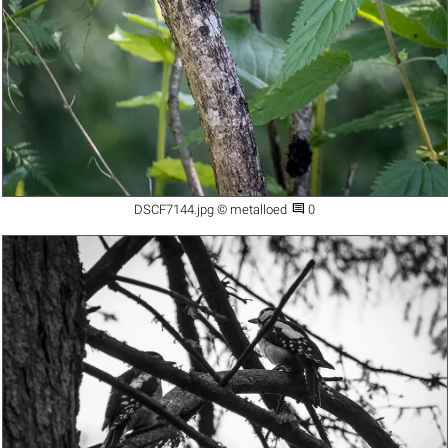

DSCF7144.jpg © metalloed
0