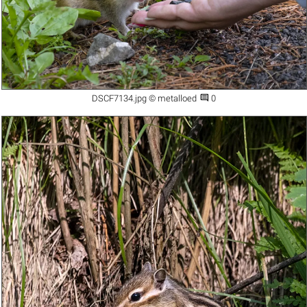

DSCF7134.jpg © metalloed
0