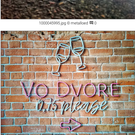

1000045995.jpg © metalloed
0