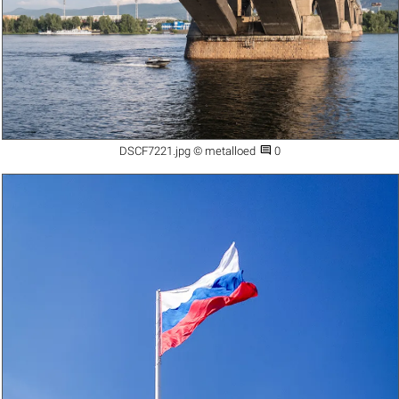

DSCF7221.jpg © metalloed
0